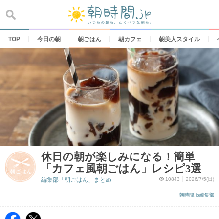
Skip
to
content
TOP
今日の朝
朝ごはん
朝カフェ
朝美人スタイル
休日の朝が楽しみになる！簡単
「カフェ風朝ごはん」レシピ3選
編集部「朝ごはん」まとめ
10843
2026/7/5(日)
朝時間.jp編集部