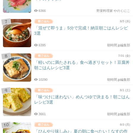
6366
野菜料理家 やのくにこ
8/5 (水)
「混ぜて即うま」5分で完成！納豆朝ごはんレシピ
3選
6395
朝時間.jp編集部
7/31 (金)
「軽いのに満たされる」食べ過ぎリセット！豆腐丼
朝ごはんレシピ3選
10290
朝時間.jp編集部
8/1 (土)
「味つけに迷わない」めんつゆで決まる！朝ごはん
レシピ3選
3661
朝時間.jp編集部
8/3 (月)
「ひんやり味しみ♪」夏の朝に食べたい！なすの作