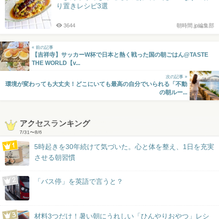
り置きレシピ3選
3644
朝時間.jp編集部
« 前の記事
【吉祥寺】サッカーW杯で日本と熱く戦った国の朝ごはん@TASTE
THE WORLD【v...
次の記事 »
環境が変わっても大丈夫！どこにいても最高の自分でいられる「不動
の朝ルー...
アクセスランキング
7/31
〜
8/6
5時起きを30年続けて気づいた。心と体を整え、1日を充実
させる朝習慣
「バス停」を英語で言うと？
材料3つだけ！暑い朝にうれしい「ひんやりおやつ」レシ