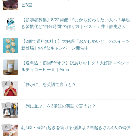
ピ3選
【参加者募集】8/22開催！9月から変わりたい人へ！早起
き習慣化と“自分時間”の作り方｜ゲスト：井上皓史さん
【2個で送料無料！】大好評「おかしめいと」のスイーツ
新登場 | お得なキャンペーン開催中
【送料込・初回5%オフ】訳ありおトク！大好評スペシャ
ルティコーヒー豆｜Aima
「静かに」を英語で言うと？
「列に並ぶ」を3単語の英語で言うと？
朝4時・5時台起きを続ける秘訣は？早起きさん4人の習慣