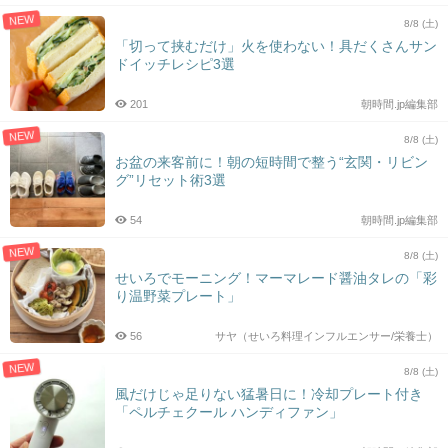
NEW
8/8 (土)
「切って挟むだけ」火を使わない！具だくさんサン
ドイッチレシピ3選
201
朝時間.jp編集部
NEW
8/8 (土)
お盆の来客前に！朝の短時間で整う“玄関・リビン
グ”リセット術3選
54
朝時間.jp編集部
NEW
8/8 (土)
せいろでモーニング！マーマレード醤油タレの「彩
り温野菜プレート」
56
サヤ（せいろ料理インフルエンサー/栄養士）
NEW
8/8 (土)
風だけじゃ足りない猛暑日に！冷却プレート付き
「ペルチェクール ハンディファン」