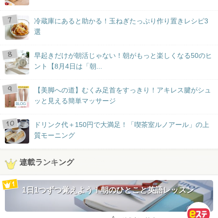
冷蔵庫にあると助かる！玉ねぎたっぷり作り置きレシピ3
選
早起きだけが朝活じゃない！朝がもっと楽しくなる50のヒ
ント【8月4日は「朝...
【美脚への道】むくみ足首をすっきり！アキレス腱がシュ
ッと見える簡単マッサージ
BLOG
ドリンク代＋150円で大満足！「喫茶室ルノアール」の上
質モーニング
連載ランキング
1日1つずつ覚えよう！朝のひとこと英語レッスン