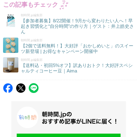
この記事もチェック
朝時間.jp編集部
【参加者募集】8/22開催！9月から変わりたい人へ！早
起き習慣化と“自分時間”の作り方｜ゲスト：井上皓史さ
ん
朝時間.jp編集部
【2個で送料無料！】大好評「おかしめいと」のスイー
ツ新登場 | お得なキャンペーン開催中
朝時間.jp編集部
【送料込・初回5%オフ】訳ありおトク！大好評スペシ
ャルティコーヒー豆｜Aima