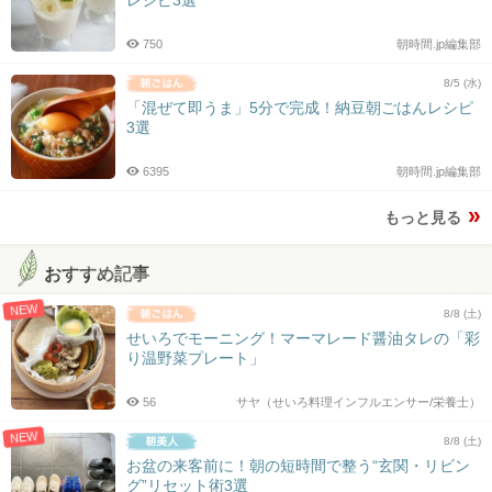
レシピ3選
750
朝時間.jp編集部
8/5 (水)
「混ぜて即うま」5分で完成！納豆朝ごはんレシピ
3選
6395
朝時間.jp編集部
もっと見る
おすすめ記事
NEW
8/8 (土)
せいろでモーニング！マーマレード醤油タレの「彩
り温野菜プレート」
56
サヤ（せいろ料理インフルエンサー/栄養士）
NEW
8/8 (土)
お盆の来客前に！朝の短時間で整う“玄関・リビン
グ”リセット術3選