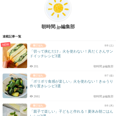
朝時間.jp編集部
連載記事一覧
NEW
8/8 (土)
「切って挟むだけ」火を使わない！具だくさんサン
ドイッチレシピ3選
201
朝時間.jp編集部
8/7 (金)
「ポリポリ食感が楽しい」火を使わない！きゅうり
作り置きレシピ3選
2661
朝時間.jp編集部
8/6 (木)
「親子で楽しい」子どもと作れる！夏休み朝ごはん