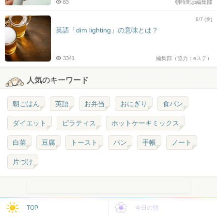
83
朝時間.jp編集部
8/7 (金)
英語「dim lighting」の意味とは？
3341
編集部（協力：eステ）
人気のキーワード
朝ごはん
英語
お弁当
おにぎり
食パン
ダイエット
ピラティス
ホットケーキミックス
白菜
豆腐
トースト
パン
手帳
ノート
片づけ
TOP
今日の朝