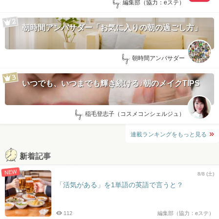
by:
編集部（協力：eステ）
朝時間アンバサダー「お気に入りの朝の過ごし方」
by:
朝時間アンバサダー
いつでも、いつまでも輝き続ける♪朝のメイクTIPS
by:
稲毛登志子（コスメコンシェルジュ）
連載ランキングをもっと見る
新着記事
NEW
8/8 (土)
「活気がある」を1単語の英語で言うと？
112
編集部（協力：eステ）