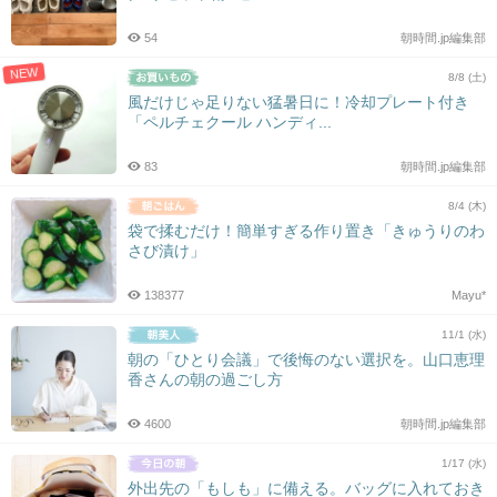
54
朝時間.jp編集部
NEW
8/8 (土)
風だけじゃ足りない猛暑日に！冷却プレート付き
「ペルチェクール ハンディ...
83
朝時間.jp編集部
8/4 (木)
袋で揉むだけ！簡単すぎる作り置き「きゅうりのわ
さび漬け」
138377
Mayu*
11/1 (水)
朝の「ひとり会議」で後悔のない選択を。山口恵理
香さんの朝の過ごし方
4600
朝時間.jp編集部
1/17 (水)
外出先の「もしも」に備える。バッグに入れておき