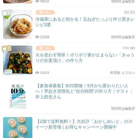
35610
朝時間.jp編集部
8/2 (日)
冷蔵庫にあると助かる！玉ねぎたっぷり作り置きレ
シピ3選
21568
朝時間.jp編集部
7/31 (金)
火を使わず簡単！ポリポリ箸が止まらない「きゅう
りの生姜漬け」の作り方
BLOG
24215
料理家 エプロン
【参加者募集】8/22開催！9月から変わりたい人
へ！早起き習慣化と“自分時間”の作り方｜ゲスト：
井上皓史さん
朝時間.jp編集部
【2個で送料無料！】大好評「おかしめいと」のス
イーツ新登場 | お得なキャンペーン開催中