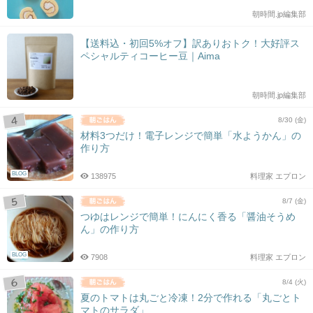
朝時間.jp編集部
【送料込・初回5%オフ】訳ありおトク！大好評ス
ペシャルティコーヒー豆｜Aima
朝時間.jp編集部
8/30 (金)
材料3つだけ！電子レンジで簡単「水ようかん」の
作り方
BLOG
138975
料理家 エプロン
8/7 (金)
つゆはレンジで簡単！にんにく香る「醤油そうめ
ん」の作り方
BLOG
7908
料理家 エプロン
8/4 (火)
夏のトマトは丸ごと冷凍！2分で作れる「丸ごとト
マトのサラダ」