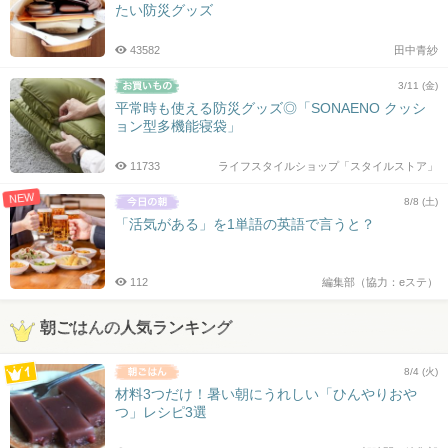
たい防災グッズ
43582
田中青紗
3/11 (金)
平常時も使える防災グッズ◎「SONAENO クッシ
ョン型多機能寝袋」
11733
ライフスタイルショップ「スタイルストア」
NEW
8/8 (土)
「活気がある」を1単語の英語で言うと？
112
編集部（協力：eステ）
朝ごはんの人気ランキング
8/4 (火)
材料3つだけ！暑い朝にうれしい「ひんやりおや
つ」レシピ3選