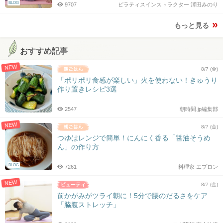
BLOG
9707
ピラティスインストラクター 澤田みのり
もっと見る
おすすめ記事
NEW
8/7 (金)
「ポリポリ食感が楽しい」火を使わない！きゅうり
作り置きレシピ3選
2547
朝時間.jp編集部
NEW
8/7 (金)
つゆはレンジで簡単！にんにく香る「醤油そうめ
ん」の作り方
BLOG
7261
料理家 エプロン
NEW
8/7 (金)
前かがみがツライ朝に！5分で腰のだるさをケア
「脇腹ストレッチ」