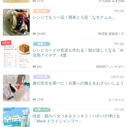
2133
ヨガ講師 高木沙織
8/3 (月)
レンジでもう一品！簡単とろ旨「なすナムル」
34489
料理家 齋藤菜々子
NEW
8/7 (金)
レシピカードや音楽も作れる！朝が楽しくなる「AI
活用アイデア」4選
261
朝時間アンバサダー
10/12 (土)
身の安全を第一に！台風への備えをおさらいしよう
2745
なっちゃん
7/7 (月)
頭皮・髪のベタつきをスッキリ！パチパチ弾ける
「Merit ドライシャンプー」