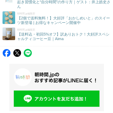
起き習慣化と“自分時間”の作り方｜ゲスト：井上皓史さ
ん
朝時間.jp編集部
【2個で送料無料！】大好評「おかしめいと」のスイー
ツ新登場 | お得なキャンペーン開催中
朝時間.jp編集部
【送料込・初回5%オフ】訳ありおトク！大好評スペシ
ャルティコーヒー豆｜Aima