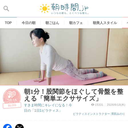
Skip
to
content
TOP
今日の朝
朝ごはん
朝カフェ
朝美人スタイル
朝1分！股関節をほぐして骨盤を整
える「簡単エクササイズ」
すきま時間にキレイになる！今
15331
2026/6/18(木)
BLOG
日の「1日1ピラティス」
ピラティスインストラクター 澤田みのり