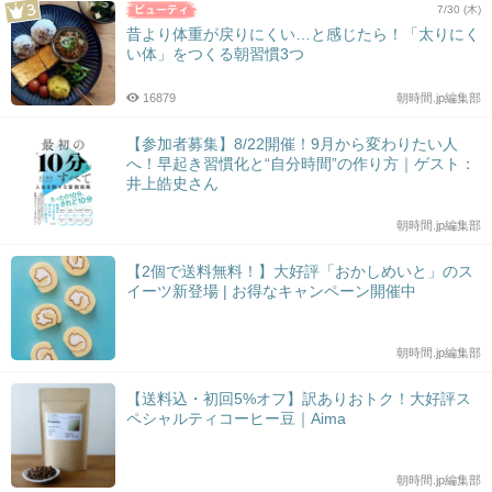
7/30 (木)
昔より体重が戻りにくい…と感じたら！「太りにく
い体」をつくる朝習慣3つ
16879
朝時間.jp編集部
【参加者募集】8/22開催！9月から変わりたい人
へ！早起き習慣化と“自分時間”の作り方｜ゲスト：
井上皓史さん
朝時間.jp編集部
【2個で送料無料！】大好評「おかしめいと」のス
イーツ新登場 | お得なキャンペーン開催中
朝時間.jp編集部
【送料込・初回5%オフ】訳ありおトク！大好評ス
ペシャルティコーヒー豆｜Aima
朝時間.jp編集部