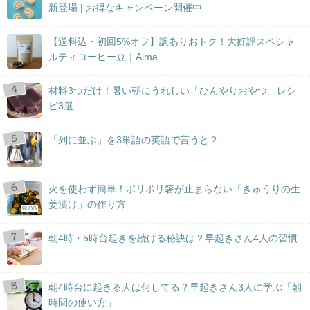
新登場 | お得なキャンペーン開催中
【送料込・初回5%オフ】訳ありおトク！大好評スペシャ
ルティコーヒー豆｜Aima
材料3つだけ！暑い朝にうれしい「ひんやりおやつ」レシ
ピ3選
「列に並ぶ」を3単語の英語で言うと？
火を使わず簡単！ポリポリ箸が止まらない「きゅうりの生
姜漬け」の作り方
BLOG
朝4時・5時台起きを続ける秘訣は？早起きさん4人の習慣
朝4時台に起きる人は何してる？早起きさん3人に学ぶ「朝
時間の使い方」