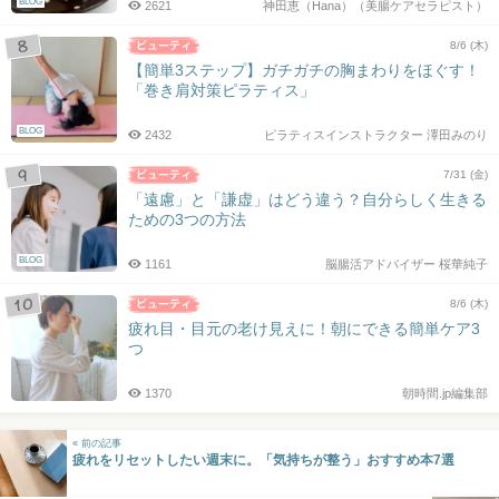
BLOG
2621
神田恵（Hana）（美腸ケアセラピスト）
8/6 (木)
【簡単3ステップ】ガチガチの胸まわりをほぐす！
「巻き肩対策ピラティス」
BLOG
2432
ピラティスインストラクター 澤田みのり
7/31 (金)
「遠慮」と「謙虚」はどう違う？自分らしく生きる
ための3つの方法
BLOG
1161
脳腸活アドバイザー 桜華純子
8/6 (木)
疲れ目・目元の老け見えに！朝にできる簡単ケア3
つ
1370
朝時間.jp編集部
« 前の記事
疲れをリセットしたい週末に。「気持ちが整う」おすすめ本7選