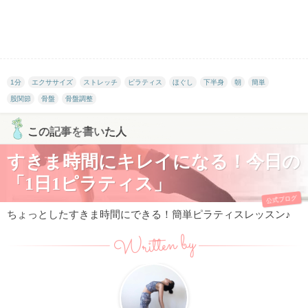
1分
エクササイズ
ストレッチ
ピラティス
ほぐし
下半身
朝
簡単
股関節
骨盤
骨盤調整
この記事を書いた人
すきま時間にキレイになる！今日の
「1日1ピラティス」
公式ブログ
ちょっとしたすきま時間にできる！簡単ピラティスレッスン♪
Written by