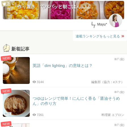
「作り置き」でパパッと朝ごはん
by:
Mayu*
連載ランキングをもっと見る
新着記事
NEW
8/7 (金)
英語「dim lighting」の意味とは？
3144
編集部（協力：eステ）
NEW
8/7 (金)
つゆはレンジで簡単！にんにく香る「醤油そうめ
ん」の作り方
BLOG
7261
料理家 エプロン
NEW
8/7 (金)