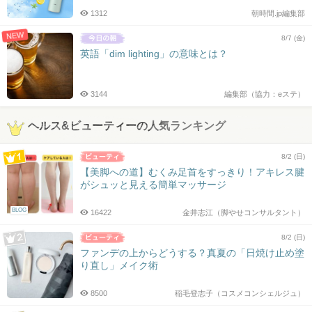
1312
朝時間.jp編集部
NEW
8/7 (金)
英語「dim lighting」の意味とは？
3144
編集部（協力：eステ）
ヘルス&ビューティーの人気ランキング
8/2 (日)
【美脚への道】むくみ足首をすっきり！アキレス腱
がシュッと見える簡単マッサージ
BLOG
16422
金井志江（脚やせコンサルタント）
8/2 (日)
ファンデの上からどうする？真夏の「日焼け止め塗
り直し」メイク術
8500
稲毛登志子（コスメコンシェルジュ）