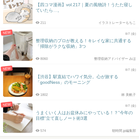
【四コマ漫画】vol.217｜夏の風物詩！うたた寝し
ていたら…。
211
イラストレーターもちこ
NEW
8/7 (金)
整理収納のプロが教える！キレイな家に共通する
「掃除がラクな収納」3つ
8060
整理収納アドバイザー みほ
NEW
8/7 (金)
【渋谷】駅直結でハワイ気分。心が旅する
「goodNess」のモーニング
1802
林 美帆子
NEW
8/7 (金)
うまくいく人はお盆休みにやっている！？”今年の
目標”立て直しノート術3選
574
朝時間.jp編集部