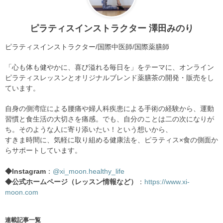
ピラティスインストラクター 澤田みのり
ピラティスインストラクター/国際中医師/国際薬膳師
「心も体も健やかに、喜び溢れる毎日を」をテーマに、オンライン
ピラティスレッスンとオリジナルブレンド薬膳茶の開発・販売をし
ています。
自身の側湾症による腰痛や婦人科疾患による手術の経験から、運動
習慣と食生活の大切さを痛感。でも、自分のことは二の次になりが
ち。そのような人に寄り添いたい！という想いから、
すきま時間に、気軽に取り組める健康法を、ピラティス×食の側面か
らサポートしています。
◆Instagram
：
@xi_moon.healthy_life
◆公式ホームページ（レッスン情報など）
：
https://www.xi-
moon.com
連載記事一覧