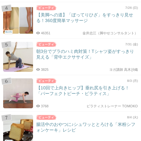
7/26 (日)
【美脚への道】「ぼってりひざ」をすっきり見せ
る！360度簡単マッサージ
BLOG
46351
金井志江（脚やせコンサルタント）
7/31 (金)
朝3分でブラのハミ肉対策！Tシャツ姿がすっきり
見える「背中エクササイズ」
3825
ヨガ講師 高木沙織
8/3 (月)
【10回で上向きヒップ】垂れ尻を引き上げる！
「パーフェクトピーチ・ピラティス」
3768
ピラティストレーナー TOMOKO
8/4 (火)
腸活中のおやつに♪シュワッととろける「米粉シフ
ォンケーキ」レシピ