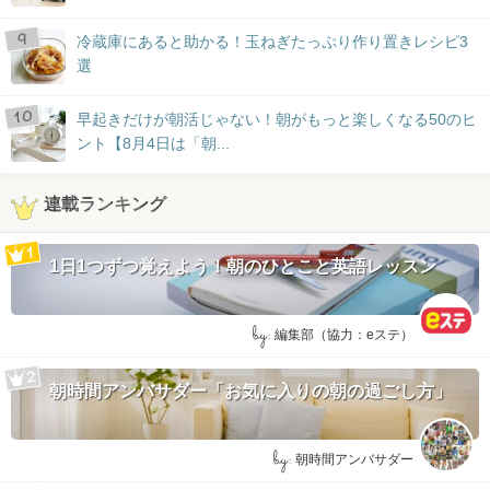
冷蔵庫にあると助かる！玉ねぎたっぷり作り置きレシピ3
選
早起きだけが朝活じゃない！朝がもっと楽しくなる50のヒ
ント【8月4日は「朝...
連載ランキング
1日1つずつ覚えよう！朝のひとこと英語レッスン
by:
編集部（協力：eステ）
朝時間アンバサダー「お気に入りの朝の過ごし方」
by:
朝時間アンバサダー