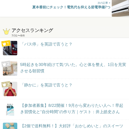
次の記事 »
夏本番前にチェック！電気代を抑える節電準備7つ
アクセスランキング
7/31
〜
8/6
「バス停」を英語で言うと？
5時起きを30年続けて気づいた。心と体を整え、1日を充実
させる朝習慣
「静かに」を英語で言うと？
【参加者募集】8/22開催！9月から変わりたい人へ！早起
き習慣化と“自分時間”の作り方｜ゲスト：井上皓史さん
【2個で送料無料！】大好評「おかしめいと」のスイーツ