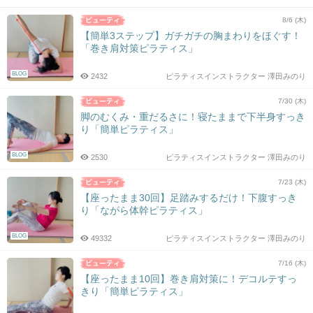
8/6 (木)
【簡単3ステップ】ガチガチの胸まわりをほぐす！
「巻き肩対策ピラティス」
BLOG
2432
ピラティスインストラクター 澤田みのり
7/30 (木)
脚のむくみ・重だるさに！寝たままで下半身すっき
り「簡単ピラティス」
BLOG
2530
ピラティスインストラクター 澤田みのり
7/23 (木)
【座ったまま30回】足踏みするだけ！下腹すっき
り「ながら体幹ピラティス」
BLOG
49332
ピラティスインストラクター 澤田みのり
7/16 (木)
【座ったまま10回】巻き肩対策に！デコルテすっ
きり「簡単ピラティス」