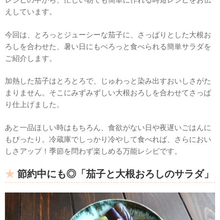
えしています。
今回は、とろっとジューシーな茄子に、さっぱりとした大根お
ろしを合わせた、暑い日にもぺろっと食べられる簡単サラダを
ご紹介します。
加熱した茄子はとろとろで、じゅわっと染み出すおいしさがた
まりません。そこにみずみずしい大根おろしを合わせてさっぱ
り仕上げました。
あと一品ほしい時はもちろん、食欲がない日や夜遅いごはんに
もぴったり。冷蔵庫でしっかり冷やして食べれば、さらにおい
しさアップ！季節を問わず楽しめる万能レシピです。
節約中にも◎「茄子と大根おろしのサラダ」