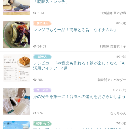
「脇腹ストレッチ」
2161
ヨガ講師 高木沙織
8/3 (月)
レンジでもう一品！簡単とろ旨「なすナムル」
34489
料理家 齋藤菜々子
8/7 (金)
レシピカードや音楽も作れる！朝が楽しくなる「AI
活用アイデア」4選
266
朝時間アンバサダー
10/12 (土)
身の安全を第一に！台風への備えをおさらいしよう
2745
なっちゃん
7/7 (月)