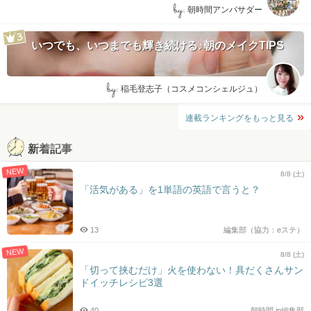
by:
朝時間アンバサダー
いつでも、いつまでも輝き続ける♪朝のメイクTIPS
by:
稲毛登志子（コスメコンシェルジュ）
連載ランキングをもっと見る
新着記事
NEW
8/8 (土)
「活気がある」を1単語の英語で言うと？
13
編集部（協力：eステ）
NEW
8/8 (土)
「切って挟むだけ」火を使わない！具だくさんサン
ドイッチレシピ3選
40
朝時間.jp編集部