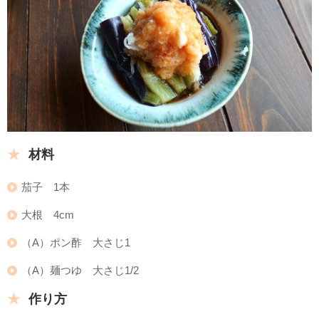
材料
茄子 1本
大根 4cm
（A）ポン酢 大さじ1
（A）麺つゆ 大さじ1/2
作り方