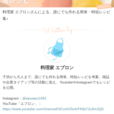
短レシピ
公式ブログ
料理家 エプロンさんによる、誰にでも作れる簡単・時短レシピ
集♪
Written by
料理家 エプロン
子供から大人まで、誰にでも作れる簡単、時短レシピを考案。雑誌
や企業タイアップ等の活動に加え、Youtubeやinstagramでもレシピ
を公開。
Instagram：
@epuepu1492
YouTube「エプロン」：
https://www.youtube.com/channel/UCvoIiV3o4rFKlls7Ju3mJQA