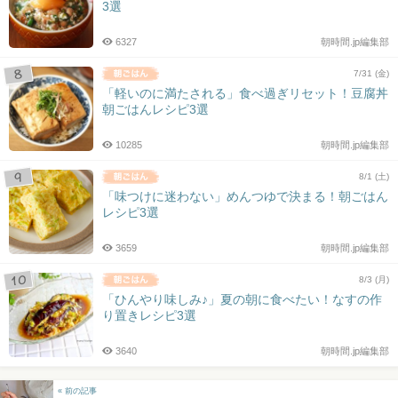
3選
6327
朝時間.jp編集部
7/31 (金)
「軽いのに満たされる」食べ過ぎリセット！豆腐丼
朝ごはんレシピ3選
10285
朝時間.jp編集部
8/1 (土)
「味つけに迷わない」めんつゆで決まる！朝ごはん
レシピ3選
3659
朝時間.jp編集部
8/3 (月)
「ひんやり味しみ♪」夏の朝に食べたい！なすの作
り置きレシピ3選
3640
朝時間.jp編集部
« 前の記事