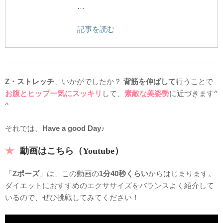
…
記事を読む
Z・ストレッチ
、いかがでしたか？
背筋を伸ばして
行うことで
お腹とヒップ一気にスッキリ
して、
素敵な美姿勢
に近づきます^
^
それでは、
Have a good Day
♪
動画はこちら（Youtube）
「
Zポーズ
」は、この動画の
1分40秒くらい
からはじまります。
ダイエットにおすすめのエクササイズをバランスよく紹介して
いるので、ぜひ挑戦してみてください！