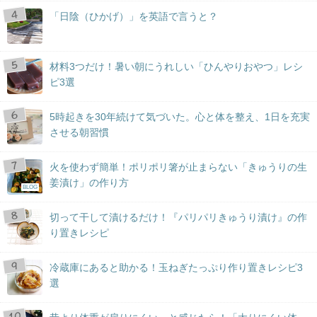
「日陰（ひかげ）」を英語で言うと？
材料3つだけ！暑い朝にうれしい「ひんやりおやつ」レシ
ピ3選
5時起きを30年続けて気づいた。心と体を整え、1日を充実
させる朝習慣
火を使わず簡単！ポリポリ箸が止まらない「きゅうりの生
姜漬け」の作り方
BLOG
切って干して漬けるだけ！『パリパリきゅうり漬け』の作
り置きレシピ
冷蔵庫にあると助かる！玉ねぎたっぷり作り置きレシピ3
選