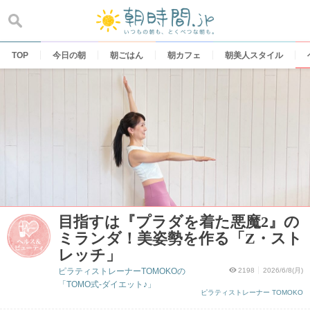
Skip
to
content
TOP
今日の朝
朝ごはん
朝カフェ
朝美人スタイル
目指すは『プラダを着た悪魔2』の
ミランダ！美姿勢を作る「Z・スト
レッチ」
ピラティストレーナーTOMOKOの
2198
2026/6/8(月)
「TOMO式-ダイエット♪」
ピラティストレーナー TOMOKO