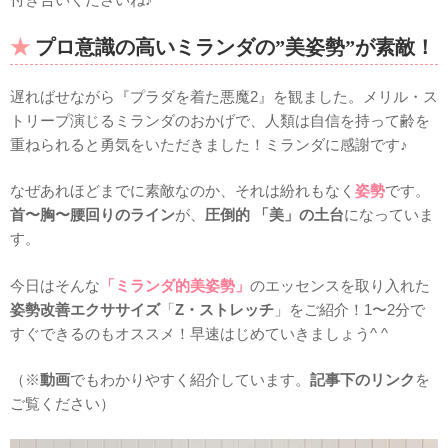
プロ意識の高いミランダの”美姿勢”が素敵！
遅ればせながら『プラダを着た悪魔2』を観ました。メリル・ス
トリープ演じるミランダのおかげで、人類は自信を持って齢を
重ねられると勇気をいただきました！ミランダに感謝です♪
なぜあれほどまでに素敵なのか、それは紛れもなく
姿勢
です。
首〜胸〜腰回りのライン
が、
圧倒的 「美」の土台
になっていま
す。
今日はそんな
「ミランダ的美姿勢」
のエッセンスを取り入れた
姿勢改善エクササイズ
「
Z・ストレッチ
」をご紹介！1〜2分で
すぐできるのもオススメ！早速はじめていきましょう^ ^
（※
動画
でもわかりやすく紹介しています。
記事下のリンク
を
ご覧ください）