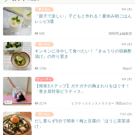
8/6 (木)
「親子で楽しい」子どもと作れる！夏休み朝ごはん
レシピ3選
645
朝時間.jp編集部
8/6 (木)
キンキンに冷やして食べたい！『きゅうりの胡麻酢
漬け』の作り置き
1784
Mayu*
8/6 (木)
【簡単3ステップ】ガチガチの胸まわりをほぐす！
「巻き肩対策ピラティス」
BLOG
2174
ピラティスインストラクター 澤田みのり
7/22 (水)
だし要らず5分で簡単！梅と豆腐の「ほうじ茶茶漬
け」