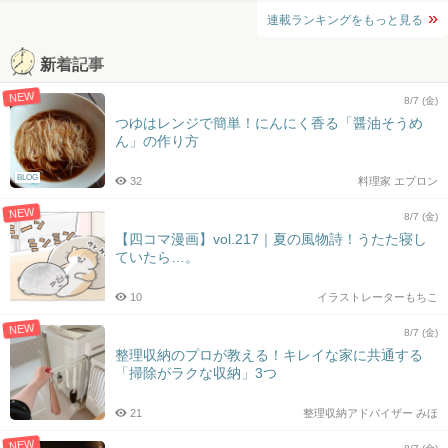
連載ランキングをもっと見る
新着記事
NEW
8/7 (金)
つゆはレンジで簡単！にんにく香る「醤油そうめ
ん」の作り方
BLOG
32
料理家 エプロン
NEW
8/7 (金)
【四コマ漫画】vol.217｜夏の風物詩！うたた寝し
ていたら…。
10
イラストレーターもちこ
NEW
8/7 (金)
整理収納のプロが教える！キレイな家に共通する
「掃除がラクな収納」3つ
21
整理収納アドバイザー みほ
NEW