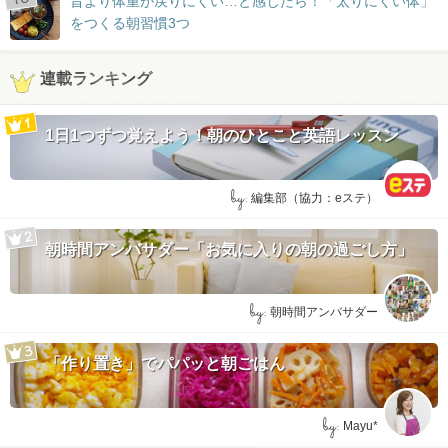
昔より体重が戻りにくい…と感じたら！「太りにくい体」
をつくる朝習慣3つ
連載ランキング
1日1つずつ覚えよう！朝のひとこと英語レッスン
by:
編集部（協力：eステ）
朝時間アンバサダー「お気に入りの朝の過ごし方」
by:
朝時間アンバサダー
「作り置き」でパパッと朝ごはん
by:
Mayu*