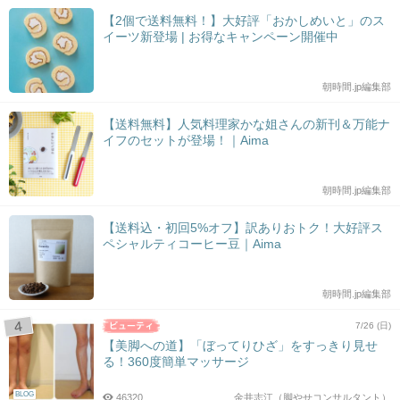
【2個で送料無料！】大好評「おかしめいと」のス
イーツ新登場 | お得なキャンペーン開催中
朝時間.jp編集部
【送料無料】人気料理家かな姐さんの新刊＆万能ナ
イフのセットが登場！｜Aima
朝時間.jp編集部
【送料込・初回5%オフ】訳ありおトク！大好評ス
ペシャルティコーヒー豆｜Aima
朝時間.jp編集部
7/26 (日)
【美脚への道】「ぼってりひざ」をすっきり見せ
る！360度簡単マッサージ
BLOG
46320
金井志江（脚やせコンサルタント）