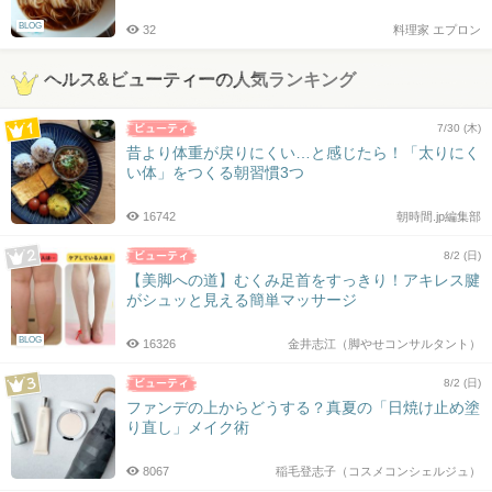
BLOG
32
料理家 エプロン
ヘルス&ビューティーの人気ランキング
7/30 (木)
昔より体重が戻りにくい…と感じたら！「太りにく
い体」をつくる朝習慣3つ
16742
朝時間.jp編集部
8/2 (日)
【美脚への道】むくみ足首をすっきり！アキレス腱
がシュッと見える簡単マッサージ
BLOG
16326
金井志江（脚やせコンサルタント）
8/2 (日)
ファンデの上からどうする？真夏の「日焼け止め塗
り直し」メイク術
8067
稲毛登志子（コスメコンシェルジュ）