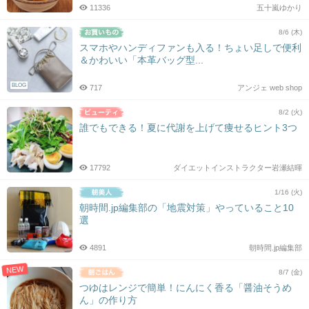
11336
五十嵐ゆかり
8/6 (木)
スマホやハンディファンも入る！ちょい足しで便利
＆かわいい「本革バッグ型...
BLOG
717
アンジェ web shop
8/2 (火)
誰でもできる！夏に代謝を上げて痩せるヒント3つ
17792
ダイエットインストラクター岩瀬結暉
1/16 (火)
朝時間.jp編集部の「地震対策」やっていること10
選
4891
朝時間.jp編集部
NEW
8/7 (金)
つゆはレンジで簡単！にんにく香る「醤油そうめ
ん」の作り方