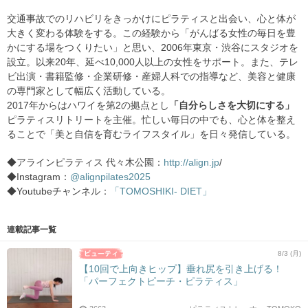
交通事故でのリハビリをきっかけにピラティスと出会い、心と体が
大きく変わる体験をする。この経験から「がんばる女性の毎日を豊
かにする場をつくりたい」と思い、2006年東京・渋谷にスタジオを
設立。以来20年、延べ10,000人以上の女性をサポート。また、テレ
ビ出演・書籍監修・企業研修・産婦人科での指導など、美容と健康
の専門家として幅広く活動している。
2017年からはハワイを第2の拠点とし
「自分らしさを大切にする」
ピラティスリトリートを主催。忙しい毎日の中でも、心と体を整え
ることで「美と自信を育むライフスタイル」を日々発信している。
◆アラインピラティス 代々木公園：
http://align.jp
/
◆Instagram：
@alignpilates2025
◆Youtubeチャンネル：
「TOMOSHIKI- DIET」
連載記事一覧
8/3 (月)
【10回で上向きヒップ】垂れ尻を引き上げる！
「パーフェクトピーチ・ピラティス」