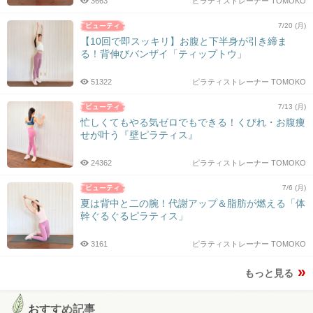
3663
ピラティストレーナー TOMOKO
7/20 (月)
【10回で即スッキリ】お腹と下半身が引き締ま
る！背伸びバンザイ「ティップトウ」
51322
ピラティストレーナー TOMOKO
7/13 (月)
忙しくてもやる気ゼロでもできる！くびれ・お腹痩
せが叶う『壁ピラティス』
24362
ピラティストレーナー TOMOKO
7/6 (月)
夏は背中と二の腕！代謝アップ＆脂肪が燃える「体
幹ぐるぐるピラティス」
3161
ピラティストレーナー TOMOKO
もっと見る
おすすめ記事