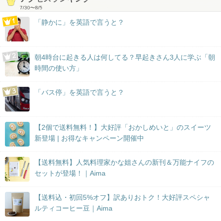
7/30
〜
8/5
「静かに」を英語で言うと？
朝4時台に起きる人は何してる？早起きさん3人に学ぶ「朝
時間の使い方」
「バス停」を英語で言うと？
【2個で送料無料！】大好評「おかしめいと」のスイーツ
新登場 | お得なキャンペーン開催中
【送料無料】人気料理家かな姐さんの新刊＆万能ナイフの
セットが登場！｜Aima
【送料込・初回5%オフ】訳ありおトク！大好評スペシャ
ルティコーヒー豆｜Aima