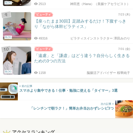
BLOG
2513
神田恵（Hana）（美腸ケアセラピスト）
7/23 (木)
【座ったまま30回】足踏みするだけ！下腹すっき
り「ながら体幹ピラティス」
BLOG
49316
ピラティスインストラクター 澤田みのり
7/31 (金)
「遠慮」と「謙虚」はどう違う？自分らしく生きる
ための3つの方法
BLOG
1158
脳腸活アドバイザー 桜華純子
« 前の記事
スマホより集中できる！仕事・勉強に使える「タイマー」3選
次の記事 »
「レンチンで朝ラク！」簡単お弁当おかずレシピ3つ
アクセスランキング