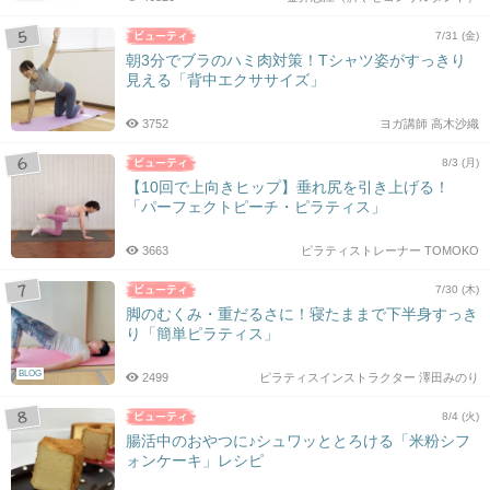
7/31 (金)
朝3分でブラのハミ肉対策！Tシャツ姿がすっきり
見える「背中エクササイズ」
3752
ヨガ講師 高木沙織
8/3 (月)
【10回で上向きヒップ】垂れ尻を引き上げる！
「パーフェクトピーチ・ピラティス」
3663
ピラティストレーナー TOMOKO
7/30 (木)
脚のむくみ・重だるさに！寝たままで下半身すっき
り「簡単ピラティス」
BLOG
2499
ピラティスインストラクター 澤田みのり
8/4 (火)
腸活中のおやつに♪シュワッととろける「米粉シフ
ォンケーキ」レシピ