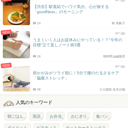
8/7 (金)
【渋谷】駅直結でハワイ気分。心が旅する
「goodNess」のモーニング
24
林 美帆子
NEW
8/7 (金)
うまくいく人はお盆休みにやっている！？”今年の
目標”立て直しノート術3選
16
朝時間.jp編集部
NEW
8/7 (金)
前かがみがツライ朝に！5分で腰のだるさをケア
「脇腹ストレッチ」
38
ヨガ講師 高木沙織
人気のキーワード
朝ごはん
英語
お弁当
おにぎり
食パン
ダイエット
ピラティス
ホットケーキミックス