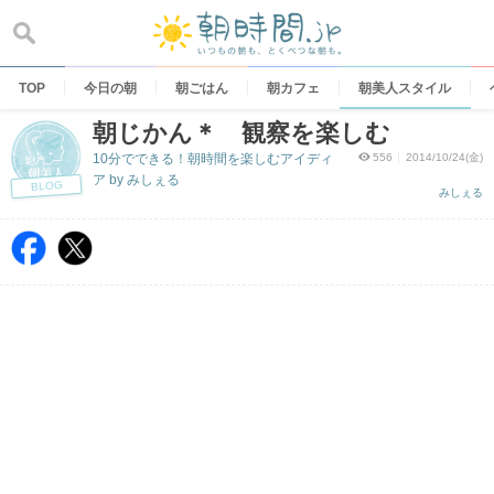
Skip
to
content
TOP
今日の朝
朝ごはん
朝カフェ
朝美人スタイル
朝じかん＊ 観察を楽しむ
10分でできる！朝時間を楽しむアイディ
556
2014/10/24(金)
ア by みしぇる
BLOG
みしぇる