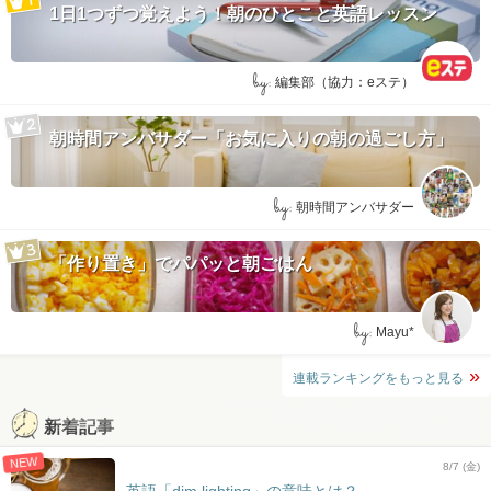
1日1つずつ覚えよう！朝のひとこと英語レッスン
by:
編集部（協力：eステ）
朝時間アンバサダー「お気に入りの朝の過ごし方」
by:
朝時間アンバサダー
「作り置き」でパパッと朝ごはん
by:
Mayu*
連載ランキングをもっと見る
新着記事
NEW
8/7 (金)