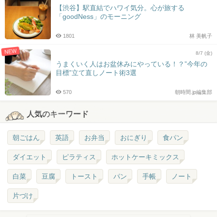
【渋谷】駅直結でハワイ気分。心が旅する
「goodNess」のモーニング
1801
林 美帆子
NEW
8/7 (金)
うまくいく人はお盆休みにやっている！？”今年の
目標”立て直しノート術3選
570
朝時間.jp編集部
人気のキーワード
朝ごはん
英語
お弁当
おにぎり
食パン
ダイエット
ピラティス
ホットケーキミックス
白菜
豆腐
トースト
パン
手帳
ノート
片づけ