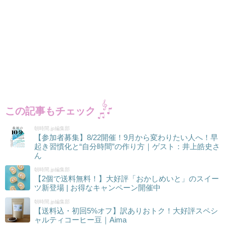
この記事もチェック
朝時間.jp編集部
【参加者募集】8/22開催！9月から変わりたい人へ！早
起き習慣化と“自分時間”の作り方｜ゲスト：井上皓史さ
ん
朝時間.jp編集部
【2個で送料無料！】大好評「おかしめいと」のスイー
ツ新登場 | お得なキャンペーン開催中
朝時間.jp編集部
【送料込・初回5%オフ】訳ありおトク！大好評スペシ
ャルティコーヒー豆｜Aima