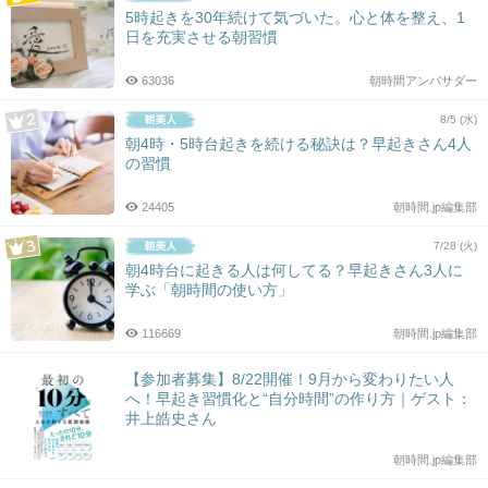
5時起きを30年続けて気づいた。心と体を整え、1
日を充実させる朝習慣
63036
朝時間アンバサダー
8/5 (水)
朝4時・5時台起きを続ける秘訣は？早起きさん4人
の習慣
24405
朝時間.jp編集部
7/28 (火)
朝4時台に起きる人は何してる？早起きさん3人に
学ぶ「朝時間の使い方」
116669
朝時間.jp編集部
【参加者募集】8/22開催！9月から変わりたい人
へ！早起き習慣化と“自分時間”の作り方｜ゲスト：
井上皓史さん
朝時間.jp編集部