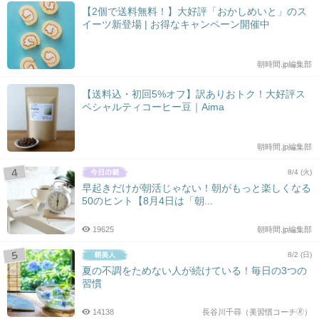
【2個で送料無料！】大好評「おかしめいと」のス
イーツ新登場 | お得なキャンペーン開催中
朝時間.jp編集部
【送料込・初回5%オフ】訳ありおトク！大好評ス
ペシャルティコーヒー豆｜Aima
朝時間.jp編集部
8/4 (火)
早起きだけが朝活じゃない！朝がもっと楽しくなる
50のヒント【8月4日は「朝...
19625
朝時間.jp編集部
8/2 (日)
夏の不調をためない人が続けている！毎日の3つの
習慣
14138
長谷川千尋（美習慣コーチ🄬）