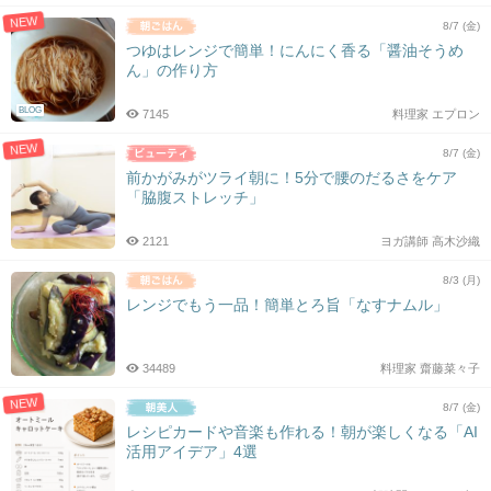
NEW
8/7 (金)
つゆはレンジで簡単！にんにく香る「醤油そうめ
ん」の作り方
BLOG
7145
料理家 エプロン
NEW
8/7 (金)
前かがみがツライ朝に！5分で腰のだるさをケア
「脇腹ストレッチ」
2121
ヨガ講師 高木沙織
8/3 (月)
レンジでもう一品！簡単とろ旨「なすナムル」
34489
料理家 齋藤菜々子
NEW
8/7 (金)
レシピカードや音楽も作れる！朝が楽しくなる「AI
活用アイデア」4選