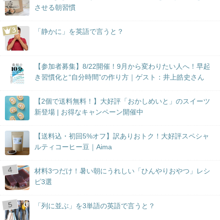
させる朝習慣
「静かに」を英語で言うと？
【参加者募集】8/22開催！9月から変わりたい人へ！早起
き習慣化と“自分時間”の作り方｜ゲスト：井上皓史さん
【2個で送料無料！】大好評「おかしめいと」のスイーツ
新登場 | お得なキャンペーン開催中
【送料込・初回5%オフ】訳ありおトク！大好評スペシャ
ルティコーヒー豆｜Aima
材料3つだけ！暑い朝にうれしい「ひんやりおやつ」レシ
ピ3選
「列に並ぶ」を3単語の英語で言うと？