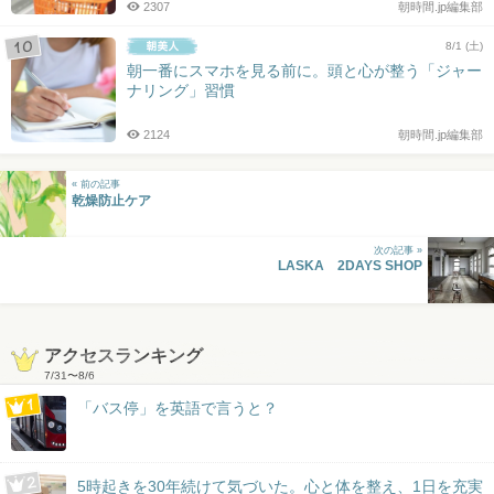
2307
朝時間.jp編集部
8/1 (土)
朝一番にスマホを見る前に。頭と心が整う「ジャー
ナリング」習慣
2124
朝時間.jp編集部
« 前の記事
乾燥防止ケア
次の記事 »
LASKA 2DAYS SHOP
アクセスランキング
7/31
〜
8/6
「バス停」を英語で言うと？
5時起きを30年続けて気づいた。心と体を整え、1日を充実