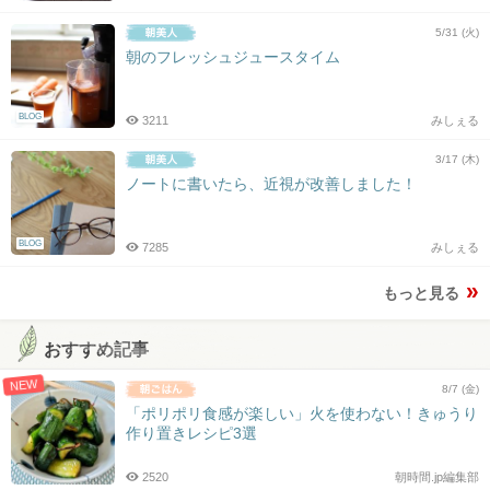
5/31 (火)
朝のフレッシュジュースタイム
BLOG
3211
みしぇる
3/17 (木)
ノートに書いたら、近視が改善しました！
BLOG
7285
みしぇる
もっと見る
おすすめ記事
NEW
8/7 (金)
「ポリポリ食感が楽しい」火を使わない！きゅうり
作り置きレシピ3選
2520
朝時間.jp編集部