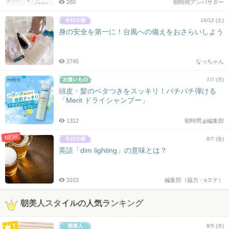
260
朝時間アンバサダー
10/12 (土)
身の安全を第一に！台風への備えをおさらいしよう
2745
なっちゃん
7/7 (月)
頭皮・髪のベタつきをスッキリ！パチパチ弾ける
「Merit ドライシャンプー」
1312
朝時間.jp編集部
NEW
8/7 (金)
英語「dim lighting」の意味とは？
3103
編集部（協力：eステ）
朝美人スタイルの人気ランキング
8/5 (水)