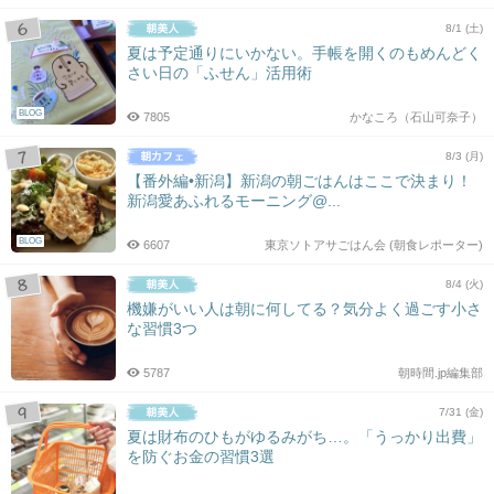
8/1 (土)
夏は予定通りにいかない。手帳を開くのもめんどく
さい日の「ふせん」活用術
BLOG
7805
かなころ（石山可奈子）
8/3 (月)
【番外編•新潟】新潟の朝ごはんはここで決まり！
新潟愛あふれるモーニング@...
BLOG
6607
東京ソトアサごはん会 (朝食レポーター)
8/4 (火)
機嫌がいい人は朝に何してる？気分よく過ごす小さ
な習慣3つ
5787
朝時間.jp編集部
7/31 (金)
夏は財布のひもがゆるみがち…。「うっかり出費」
を防ぐお金の習慣3選