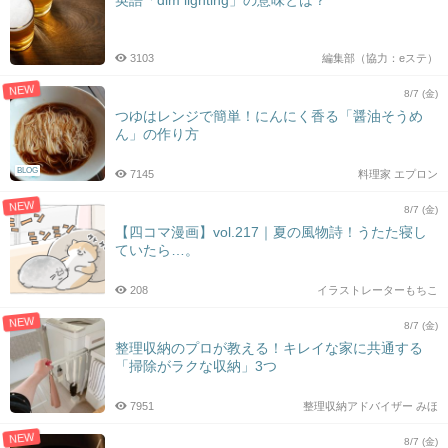
英語「dim lighting」の意味とは？
3103
編集部（協力：eステ）
NEW
8/7 (金)
つゆはレンジで簡単！にんにく香る「醤油そうめ
ん」の作り方
BLOG
7145
料理家 エプロン
NEW
8/7 (金)
【四コマ漫画】vol.217｜夏の風物詩！うたた寝し
ていたら…。
208
イラストレーターもちこ
NEW
8/7 (金)
整理収納のプロが教える！キレイな家に共通する
「掃除がラクな収納」3つ
7951
整理収納アドバイザー みほ
NEW
8/7 (金)