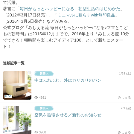
て活躍。
著書に「
毎日がもっとハッピーになる 朝型生活のはじめかた
」
（2012年3月17日発売）、「
ミニマルに暮らすwith無印良品
」
（2016年3月5日発売）などがある。
公式ブログ「みしぇる流 毎日がもっとハッピーになる♪ママとこど
もの朝時間」は2015年12月までで、2016年より「みしぇる流 10分
でできる！朝時間を楽しむアイディア100」として新たにスター
ト！
連載記事一覧
1/28 (土)
中はふわふわ、外はカリカリのパン
BLOG
4931
みしぇる
7/1 (金)
空気を循環させる／新刊のお知らせ
BLOG
3988
みしぇる