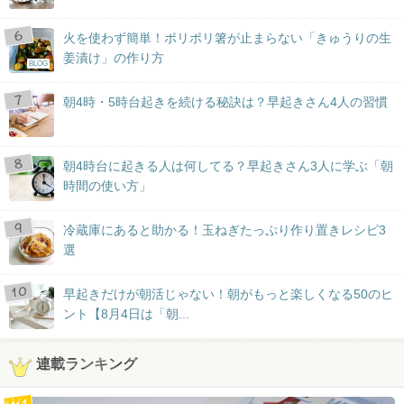
火を使わず簡単！ポリポリ箸が止まらない「きゅうりの生
姜漬け」の作り方
BLOG
朝4時・5時台起きを続ける秘訣は？早起きさん4人の習慣
朝4時台に起きる人は何してる？早起きさん3人に学ぶ「朝
時間の使い方」
冷蔵庫にあると助かる！玉ねぎたっぷり作り置きレシピ3
選
早起きだけが朝活じゃない！朝がもっと楽しくなる50のヒ
ント【8月4日は「朝...
連載ランキング