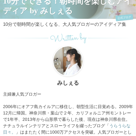
10分でできる！朝時間を楽しむアイ
ディア by みしぇる
公式ブログ
10分で朝時間が楽しくなる、大人気ブロガーのアイディア集
Written by
みしぇる
主婦兼人気ブロガー
2006年にオアフ島カイルアに移住し、朝型生活に目覚める。2009年
12月に帰国。神奈川県・葉山で２年、カリフォルニア州モントレー
で1年半、2013年から山形県で暮らした後、現在は神奈川県在住。
ナチュラルインテリアとスローライフを綴ったブログ「
うらうらな
日々。
」はまたたく間に1000万アクセスを突破。人気ブロガーとし