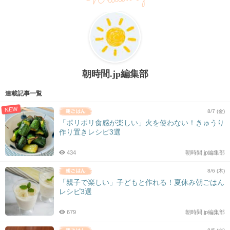
朝時間.jp編集部
連載記事一覧
NEW
8/7 (金)
「ポリポリ食感が楽しい」火を使わない！きゅうり
作り置きレシピ3選
434
朝時間.jp編集部
8/6 (木)
「親子で楽しい」子どもと作れる！夏休み朝ごはん
レシピ3選
679
朝時間.jp編集部