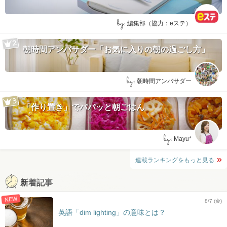
by:
編集部（協力：eステ）
朝時間アンバサダー「お気に入りの朝の過ごし方」
by:
朝時間アンバサダー
「作り置き」でパパッと朝ごはん
by:
Mayu*
連載ランキングをもっと見る
新着記事
NEW
8/7 (金)
英語「dim lighting」の意味とは？