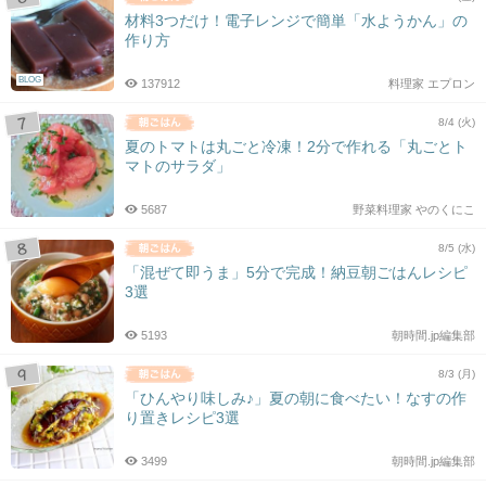
材料3つだけ！電子レンジで簡単「水ようかん」の
作り方
BLOG
137912
料理家 エプロン
8/4 (火)
夏のトマトは丸ごと冷凍！2分で作れる「丸ごとト
マトのサラダ」
5687
野菜料理家 やのくにこ
8/5 (水)
「混ぜて即うま」5分で完成！納豆朝ごはんレシピ
3選
5193
朝時間.jp編集部
8/3 (月)
「ひんやり味しみ♪」夏の朝に食べたい！なすの作
り置きレシピ3選
3499
朝時間.jp編集部