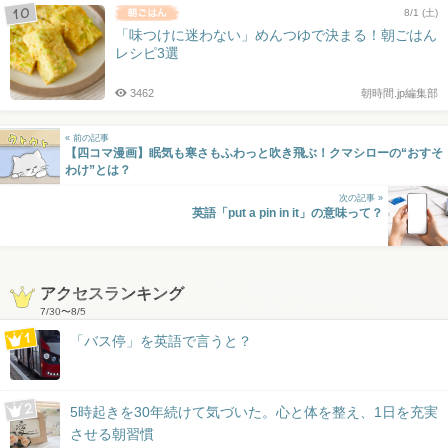
8/1 (土)
「味つけに迷わない」めんつゆで決まる！朝ごはん
レシピ3選
3462
朝時間.jp編集部
« 前の記事
【四コマ漫画】眠気も寒さもふわっと吹き飛ぶ！クマシローの“おすそ
わけ”とは？
次の記事 »
英語「put a pin in it」の意味って？
アクセスランキング
7/30
〜
8/5
「バス停」を英語で言うと？
5時起きを30年続けて気づいた。心と体を整え、1日を充実
させる朝習慣