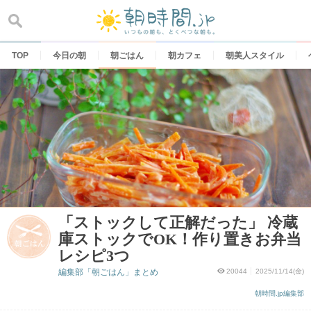
Skip
to
content
TOP
今日の朝
朝ごはん
朝カフェ
朝美人スタイル
「ストックして正解だった」 冷蔵
庫ストックでOK！作り置きお弁当
レシピ3つ
編集部「朝ごはん」まとめ
20044
2025/11/14(金)
朝時間.jp編集部