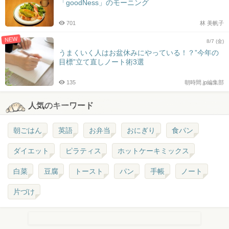
「goodNess」のモーニング
701
林 美帆子
NEW
8/7 (金)
うまくいく人はお盆休みにやっている！？”今年の
目標”立て直しノート術3選
135
朝時間.jp編集部
人気のキーワード
朝ごはん
英語
お弁当
おにぎり
食パン
ダイエット
ピラティス
ホットケーキミックス
白菜
豆腐
トースト
パン
手帳
ノート
片づけ