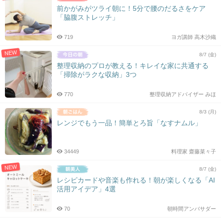
前かがみがツライ朝に！5分で腰のだるさをケア
「脇腹ストレッチ」
719
ヨガ講師 高木沙織
NEW
8/7 (金)
整理収納のプロが教える！キレイな家に共通する
「掃除がラクな収納」3つ
770
整理収納アドバイザー みほ
8/3 (月)
レンジでもう一品！簡単とろ旨「なすナムル」
34449
料理家 齋藤菜々子
NEW
8/7 (金)
レシピカードや音楽も作れる！朝が楽しくなる「AI
活用アイデア」4選
70
朝時間アンバサダー