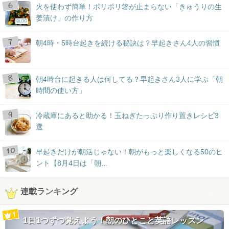
火を使わず簡単！ポリポリ箸が止まらない「きゅうりの生
姜漬け」の作り方
BLOG
朝4時・5時台起きを続ける秘訣は？早起きさん4人の習慣
朝4時台に起きる人は何してる？早起きさん3人に学ぶ「朝
時間の使い方」
冷蔵庫にあると助かる！玉ねぎたっぷり作り置きレシピ3
選
早起きだけが朝活じゃない！朝がもっと楽しくなる50のヒ
ント【8月4日は「朝...
連載ランキング
1日1つずつ覚えよう！朝のひとこと英語レッスン