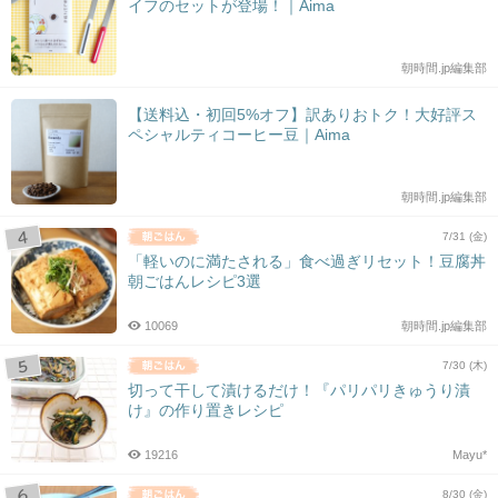
イフのセットが登場！｜Aima
朝時間.jp編集部
【送料込・初回5%オフ】訳ありおトク！大好評ス
ペシャルティコーヒー豆｜Aima
朝時間.jp編集部
7/31 (金)
「軽いのに満たされる」食べ過ぎリセット！豆腐丼
朝ごはんレシピ3選
10069
朝時間.jp編集部
7/30 (木)
切って干して漬けるだけ！『パリパリきゅうり漬
け』の作り置きレシピ
19216
Mayu*
8/30 (金)