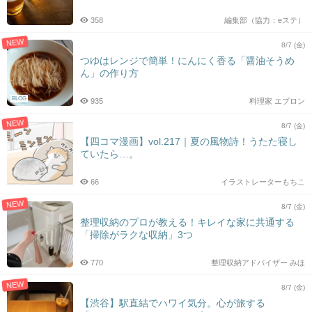
358
編集部（協力：eステ）
NEW
8/7 (金)
つゆはレンジで簡単！にんにく香る「醤油そうめ
ん」の作り方
BLOG
935
料理家 エプロン
NEW
8/7 (金)
【四コマ漫画】vol.217｜夏の風物詩！うたた寝し
ていたら…。
66
イラストレーターもちこ
NEW
8/7 (金)
整理収納のプロが教える！キレイな家に共通する
「掃除がラクな収納」3つ
770
整理収納アドバイザー みほ
NEW
8/7 (金)
【渋谷】駅直結でハワイ気分。心が旅する