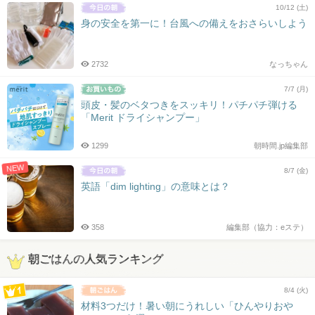
10/12 (土)
身の安全を第一に！台風への備えをおさらいしよう
2732
なっちゃん
7/7 (月)
頭皮・髪のベタつきをスッキリ！パチパチ弾ける
「Merit ドライシャンプー」
1299
朝時間.jp編集部
NEW
8/7 (金)
英語「dim lighting」の意味とは？
358
編集部（協力：eステ）
朝ごはんの人気ランキング
8/4 (火)
材料3つだけ！暑い朝にうれしい「ひんやりおや