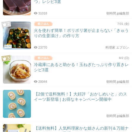
つ」レシピ3選
31018
朝時間.jp編集部
7/31 (金)
火を使わず簡単！ポリポリ箸が止まらない「きゅう
りの生姜漬け」の作り方
BLOG
23770
料理家 エプロン
8/2 (日)
冷蔵庫にあると助かる！玉ねぎたっぷり作り置きレ
シピ3選
20044
朝時間.jp編集部
【2個で送料無料！】大好評「おかしめいと」のス
イーツ新登場 | お得なキャンペーン開催中
朝時間.jp編集部
【送料無料】人気料理家かな姐さんの新刊＆万能ナ