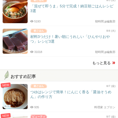
8/5 (水)
「混ぜて即うま」5分で完成！納豆朝ごはんレシピ
3選
5193
朝時間.jp編集部
8/4 (火)
材料3つだけ！暑い朝にうれしい「ひんやりおや
つ」レシピ3選
31018
朝時間.jp編集部
もっと見る
おすすめ記事
NEW
8/7 (金)
つゆはレンジで簡単！にんにく香る「醤油そうめ
ん」の作り方
BLOG
935
料理家 エプロン
NEW
8/7 (金)