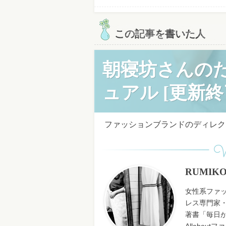
この記事を書いた人
朝寝坊さんの
ュアル [更新終
ファッションブランドのディレクタ
W
RUMIK
女性系ファ
レス専門家・
著書「毎日