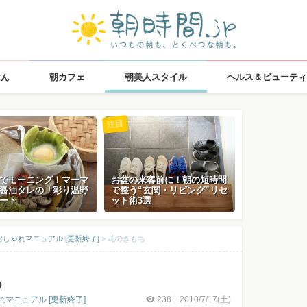
はん
朝カフェ
朝美人スタイル
ヘルス＆ビューティ
注目
でモーニング！マーマ
お盆の来客前に！朝の短時間
醤油タレの「彩り温野
で整う“玄関・リビング”リセ
ート」
ット術3選
しゃれマニュアル [更新終了]
>
花のきもち
ち
マニュアル [更新終了]
238
2010/7/17(土)