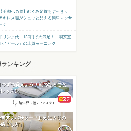
【美脚への道】むくみ足首をすっきり！
アキレス腱がシュッと見える簡単マッサ
ージ
ドリンク代＋150円で大満足！「喫茶室
ルノアール」の上質モーニング
載ランキング
日1つずつ覚えよう！朝のひとこと
語レッスン
by:
編集部（協力：eステ）
時間アンバサダー「お気に入りの
の過ごし方」