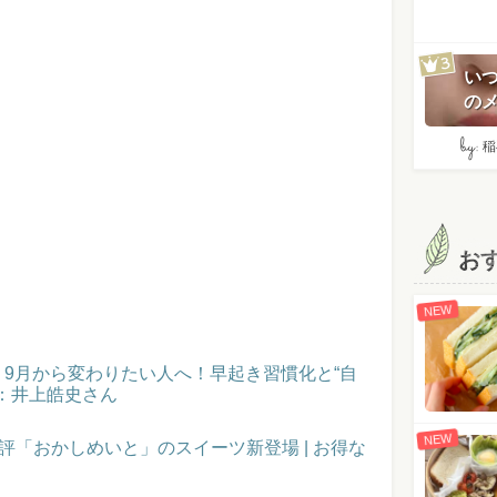
い
のメ
by:
稲
お
NEW
催！9月から変わりたい人へ！早起き習慣化と“自
：井上皓史さん
NEW
評「おかしめいと」のスイーツ新登場 | お得な