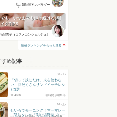
by:
朝時間アンバサダー
つでも、いつまでも輝き続ける♪朝
イクTIPS
毛登志子（コスメコンシェルジュ）
連載ランキングをもっと見る
すすめ記事
8/8 (土)
「切って挟むだけ」火を使わな
い！具だくさんサンドイッチレシ
ピ3選
4608
朝時間.jp編集部
8/8 (土)
せいろでモーニング！マーマレー
ド醤油タレの「彩り温野菜プレー
サヤ（せいろ料理インフルエンサー/栄養