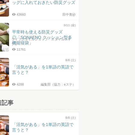
ッグに入れておきたい防災グッズ
43660
田中青紗
3/11 (金)
平常時も使える防災グッズ
◎「SONAENO クッション型多
ライフスタイルショップ「スタイルスト
機能寝袋」
ア」
11761
8/8 (土)
「活気がある」を1単語の英語で
言うと？
4288
編集部（協力：eステ）
着記事
8/8 (土)
「活気がある」を1単語の英語で
言うと？