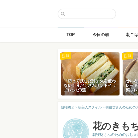
TOP
今日の朝
朝ご
Skip
注目
注目
to
content
「切って挟むだけ」火を使わ
せいろ
ない！具だくさんサンドイッ
レード
チレシピ3選
菜プレ
朝時間.jp
>
朝美人スタイル
>
朝寝坊さんのためのお
花のきも
朝寝坊さんのためのおしゃれ