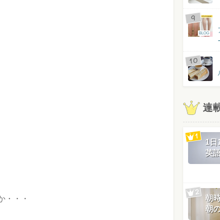
BLOG
連
1
英
朝
か・・・
朝