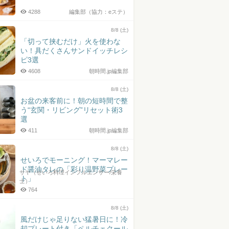
4288
編集部（協力：eステ）
8/8 (土)
「切って挟むだけ」火を使わな
い！具だくさんサンドイッチレシ
ピ3選
4608
朝時間.jp編集部
8/8 (土)
お盆の来客前に！朝の短時間で整
う“玄関・リビング”リセット術3
選
411
朝時間.jp編集部
8/8 (土)
せいろでモーニング！マーマレー
ド醤油タレの「彩り温野菜プレー
サヤ（せいろ料理インフルエンサー/栄養
ト」
士）
764
8/8 (土)
風だけじゃ足りない猛暑日に！冷
却プレート付き「ペルチェクール