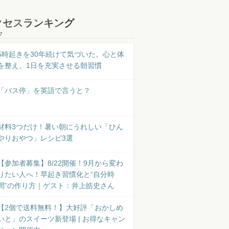
クセスランキング
7
5時起きを30年続けて気づいた。心と体
を整え、1日を充実させる朝習慣
「バス停」を英語で言うと？
材料3つだけ！暑い朝にうれしい「ひん
やりおやつ」レシピ3選
【参加者募集】8/22開催！9月から変わ
りたい人へ！早起き習慣化と“自分時
間”の作り方｜ゲスト：井上皓史さん
【2個で送料無料！】大好評「おかしめ
いと」のスイーツ新登場 | お得なキャン