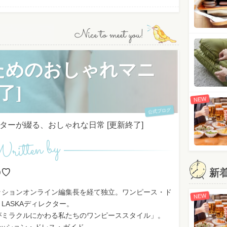
Nice to meet you!
ためのおしゃれマニ
了]
NEW
公式ブログ
ーが綴る、おしゃれな日常 [更新終了]
ritten by
O♡
新
ッションオンライン編集長を経て独立。ワンピース・ド
NEW
LASKAディレクター。
がミラクルにかわる私たちのワンピーススタイル」。