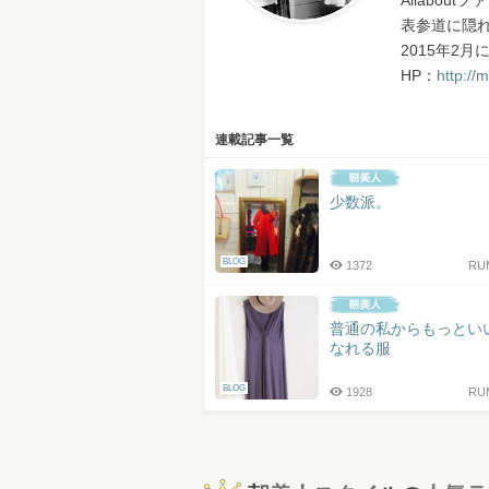
Allabou
表参道に隠れ
2015年2
HP：
http://
連載記事一覧
少数派。
BLOG
1372
RU
普通の私からもっとい
なれる服
BLOG
1928
RU