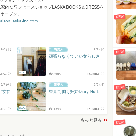
tファッション・ドレス・ガイド
家的なワンピースショップLASKA BOOKS＆DRESSを
月にオープン。
NEW
maison.laska-inc.com
2/8 (木)
2/9 (木)
NEW
頑張らなくていい女らしさ
BLOG
MIKO♡
2693
RUMIKO♡
2/7 (火)
2/6 (月)
NEW
い女に
東京で働く妊婦Diary No,1
BLOG
MIKO♡
1398
RUMIKO♡
もっと見る
NEW