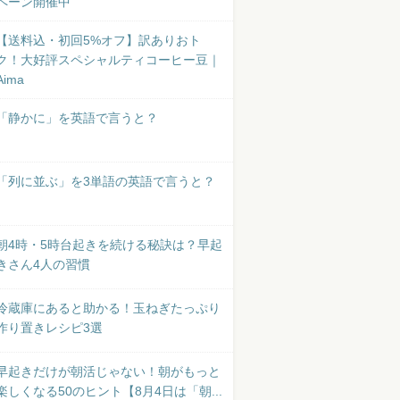
ペーン開催中
【送料込・初回5%オフ】訳ありおト
ク！大好評スペシャルティコーヒー豆｜
Aima
「静かに」を英語で言うと？
「列に並ぶ」を3単語の英語で言うと？
朝4時・5時台起きを続ける秘訣は？早起
きさん4人の習慣
冷蔵庫にあると助かる！玉ねぎたっぷり
作り置きレシピ3選
早起きだけが朝活じゃない！朝がもっと
楽しくなる50のヒント【8月4日は「朝...