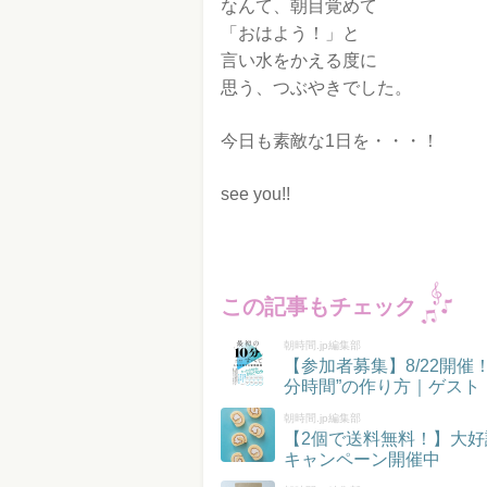
なんて、朝目覚めて
「おはよう！」と
言い水をかえる度に
思う、つぶやきでした。
今日も素敵な1日を・・・！
see you!!
この記事もチェック
朝時間.jp編集部
【参加者募集】8/22開
分時間”の作り方｜ゲスト
朝時間.jp編集部
【2個で送料無料！】大好
キャンペーン開催中