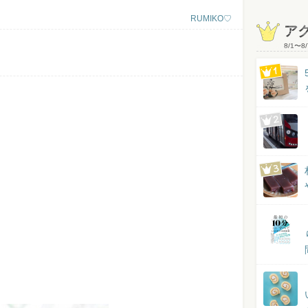
RUMIKO♡
ア
8/1
〜
8/