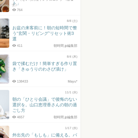
ト」
士）
764
8/8 (土)
お盆の来客前に！朝の短時間で整
う“玄関・リビング”リセット術3
選
411
朝時間.jp編集部
8/4 (木)
袋で揉むだけ！簡単すぎる作り置
き「きゅうりのわさび漬け」
138433
Mayu*
11/1 (水)
朝の「ひとり会議」で後悔のない
選択を。山口恵理香さんの朝の過
ごし方
4657
朝時間.jp編集部
1/17 (水)
外出先の「もしも」に備える。バ