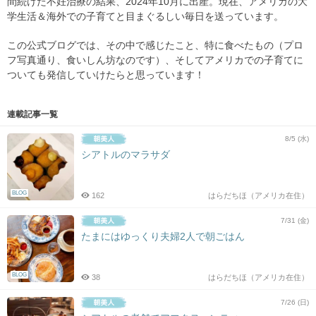
間続けた不妊治療の結果、2024年10月に出産。現在、アメリカの大
学生活＆海外での子育てと目まぐるしい毎日を送っています。
この公式ブログでは、その中で感じたこと、特に食べたもの（プロ
フ写真通り、食いしん坊なのです）、そしてアメリカでの子育てに
ついても発信していけたらと思っています！
連載記事一覧
8/5 (水)
シアトルのマラサダ
BLOG
162
はらだちほ（アメリカ在住）
7/31 (金)
たまにはゆっくり夫婦2人で朝ごはん
BLOG
38
はらだちほ（アメリカ在住）
7/26 (日)