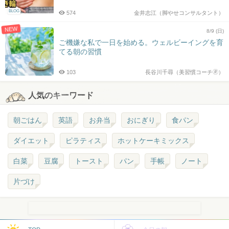
BLOG
574
金井志江（脚やせコンサルタント）
NEW
8/9 (日)
ご機嫌な私で一日を始める。ウェルビーイングを育
てる朝の習慣
103
長谷川千尋（美習慣コーチ🄬）
人気のキーワード
朝ごはん
英語
お弁当
おにぎり
食パン
ダイエット
ピラティス
ホットケーキミックス
白菜
豆腐
トースト
パン
手帳
ノート
片づけ