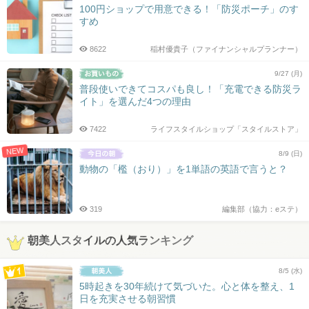
100円ショップで用意できる！「防災ポーチ」のす
すめ
8622
稲村優貴子（ファイナンシャルプランナー）
9/27 (月)
普段使いできてコスパも良し！「充電できる防災ラ
イト」を選んだ4つの理由
7422
ライフスタイルショップ「スタイルストア」
NEW
8/9 (日)
動物の「檻（おり）」を1単語の英語で言うと？
319
編集部（協力：eステ）
朝美人スタイルの人気ランキング
8/5 (水)
5時起きを30年続けて気づいた。心と体を整え、1
日を充実させる朝習慣