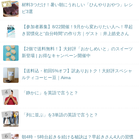
材料3つだけ！暑い朝にうれしい「ひんやりおやつ」レシ
ピ3選
【参加者募集】8/22開催！9月から変わりたい人へ！早起
き習慣化と“自分時間”の作り方｜ゲスト：井上皓史さん
【2個で送料無料！】大好評「おかしめいと」のスイーツ
新登場 | お得なキャンペーン開催中
【送料込・初回5%オフ】訳ありおトク！大好評スペシャ
ルティコーヒー豆｜Aima
「静かに」を英語で言うと？
「列に並ぶ」を3単語の英語で言うと？
朝4時・5時台起きを続ける秘訣は？早起きさん4人の習慣