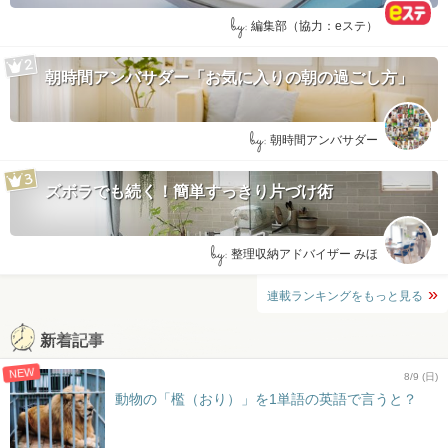
by:
編集部（協力：eステ）
朝時間アンバサダー「お気に入りの朝の過ごし方」
by:
朝時間アンバサダー
ズボラでも続く！簡単すっきり片づけ術
by:
整理収納アドバイザー みほ
連載ランキングをもっと見る
新着記事
NEW
8/9 (日)
動物の「檻（おり）」を1単語の英語で言うと？