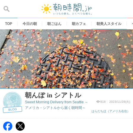
Skip
to
content
TOP
今日の朝
朝ごはん
朝カフェ
朝美人スタイル
朝んぽ in シアトル
Sweet Morning Delivery from Seattle ～
818
2023/11/28(火)
アメリカ・シアトルから届く朝時間～
BLOG
はらだちほ（アメリカ在住）