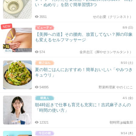
い・ぬめり」を防ぐ簡単習慣3つ
3551
せのお愛（クリンネスト）
NEW
8/9 (日)
【美脚への道】その腰肉、放置してない？脚の印象
も変えるセルフマッサージ
BLOG
574
金井志江（脚やせコンサルタント）
8/10 (土)
夏の朝ごはんにおすすめ！簡単おいしい「やみつき
キュウリ」
54895
野菜料理家 やのくにこ
4/1 (金)
朝4時起きで仕事も育児も充実に！吉武麻子さんの
「時間の使い方」
12321
朝時間.jp編集部
9/14 (木)