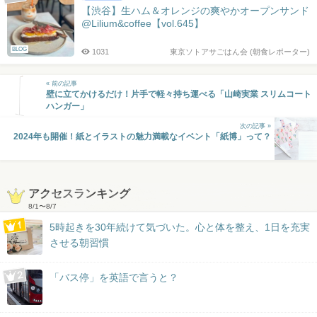
【渋谷】生ハム＆オレンジの爽やかオープンサンド
@Lilium&coffee【vol.645】
BLOG
1031
東京ソトアサごはん会 (朝食レポーター)
« 前の記事
壁に立てかけるだけ！片手で軽々持ち運べる「山崎実業 スリムコート
ハンガー」
次の記事 »
2024年も開催！紙とイラストの魅力満載なイベント「紙博」って？
アクセスランキング
8/1
〜
8/7
5時起きを30年続けて気づいた。心と体を整え、1日を充実
させる朝習慣
「バス停」を英語で言うと？