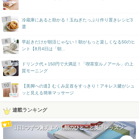
冷蔵庫にあると助かる！玉ねぎたっぷり作り置きレシピ3
選
早起きだけが朝活じゃない！朝がもっと楽しくなる50のヒ
ント【8月4日は「朝...
ドリンク代＋150円で大満足！「喫茶室ルノアール」の上
質モーニング
【美脚への道】むくみ足首をすっきり！アキレス腱がシュ
ッと見える簡単マッサージ
BLOG
連載ランキング
1日1つずつ覚えよう！朝のひとこと英語レッスン