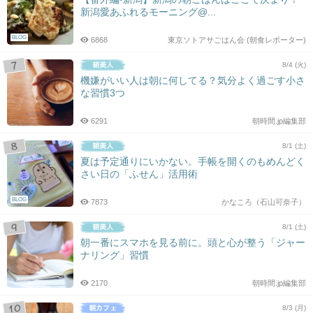
新潟愛あふれるモーニング@...
BLOG
6868
東京ソトアサごはん会 (朝食レポーター)
8/4 (火)
機嫌がいい人は朝に何してる？気分よく過ごす小さ
な習慣3つ
6291
朝時間.jp編集部
8/1 (土)
夏は予定通りにいかない。手帳を開くのもめんどく
さい日の「ふせん」活用術
BLOG
7873
かなころ（石山可奈子）
8/1 (土)
朝一番にスマホを見る前に。頭と心が整う「ジャー
ナリング」習慣
2170
朝時間.jp編集部
8/3 (月)