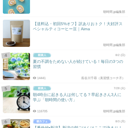
朝時間.jp編集部
【送料込・初回5%オフ】訳ありおトク！大好評ス
ペシャルティコーヒー豆｜Aima
朝時間.jp編集部
8/2 (日)
夏の不調をためない人が続けている！毎日の3つの
習慣
14441
長谷川千尋（美習慣コーチ🄬）
7/28 (火)
朝4時台に起きる人は何してる？早起きさん3人に
学ぶ「朝時間の使い方」
116705
朝時間.jp編集部
8/3 (月)
【番外編•新潟】新潟の朝ごはんはここで決まり！