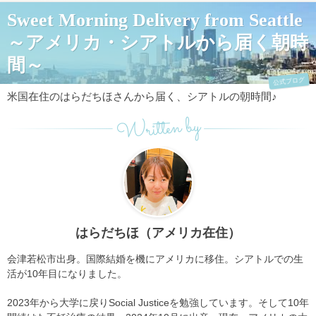
Sweet Morning Delivery from Seattle
～アメリカ・シアトルから届く朝時
間～
公式ブログ
米国在住のはらだちほさんから届く、シアトルの朝時間♪
Written by
はらだちほ（アメリカ在住）
会津若松市出身。国際結婚を機にアメリカに移住。シアトルでの生
活が10年目になりました。
2023年から大学に戻りSocial Justiceを勉強しています。そして10年