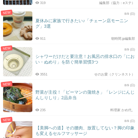
319
編集部（協力：eステ）
NEW
8/9 (日)
夏休みに家族で行きたい♪「チェーン店モーニン
グ」3選
911
朝時間.jp編集部
NEW
8/9 (日)
シャワーだけだと要注意！お風呂の排水口の「にお
い・ぬめり」を防ぐ簡単習慣3つ
3551
せのお愛（クリンネスト）
NEW
8/9 (日)
野菜が主役！「ピーマンの蒲焼き」「レンジにんじ
んしりしり」2品弁当
235
料理家 かめ代。
NEW
8/9 (日)
【美脚への道】その腰肉、放置してない？脚の印象
も変えるセルフマッサージ