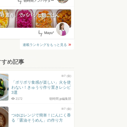
by:
朝時間アンバサダー
作り置き」でパパッと朝ごはん
by:
Mayu*
連載ランキングをもっと見る
すすめ記事
8/7 (金)
「ポリポリ食感が楽しい」火を使
わない！きゅうり作り置きレシピ
3選
2172
朝時間.jp編集部
8/7 (金)
つゆはレンジで簡単！にんにく香
る「醤油そうめん」の作り方