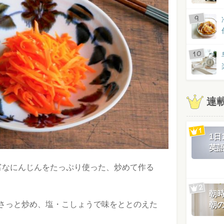
連
1
英
富なにんじんをたっぷり使った、炒めて作る
朝
さっと炒め、塩・こしょうで味をととのえた
朝