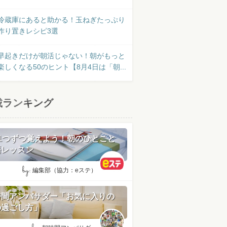
冷蔵庫にあると助かる！玉ねぎたっぷり
作り置きレシピ3選
早起きだけが朝活じゃない！朝がもっと
楽しくなる50のヒント【8月4日は「朝...
載ランキング
日1つずつ覚えよう！朝のひとこと
語レッスン
by:
編集部（協力：eステ）
時間アンバサダー「お気に入りの
の過ごし方」