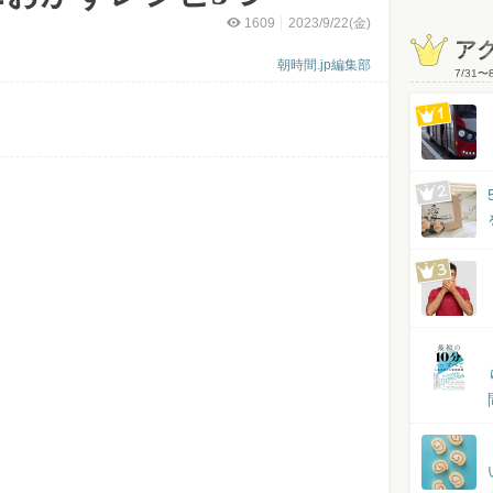
1609
2023/9/22(金)
ア
朝時間.jp編集部
7/31
〜