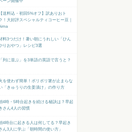
ペーン開催中
【送料込・初回5%オフ】訳ありおト
ク！大好評スペシャルティコーヒー豆｜
Aima
材料3つだけ！暑い朝にうれしい「ひん
やりおやつ」レシピ3選
「列に並ぶ」を3単語の英語で言うと？
火を使わず簡単！ポリポリ箸が止まらな
い「きゅうりの生姜漬け」の作り方
朝4時・5時台起きを続ける秘訣は？早起
きさん4人の習慣
朝4時台に起きる人は何してる？早起き
さん3人に学ぶ「朝時間の使い方」