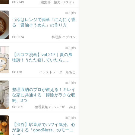
2749
編集部（協力：eステ）
8/7 (金)
つゆはレンジで簡単！にんにく香
る「醤油そうめん」の作り方
6374
料理家 エプロン
8/7 (金)
【四コマ漫画】vol.217｜夏の風
物詩！うたた寝していたら…。
178
イラストレーターもちこ
8/7 (金)
整理収納のプロが教える！キレイ
な家に共通する「掃除がラクな収
納」3つ
6871
整理収納アドバイザー みほ
8/7 (金)
【渋谷】駅直結でハワイ気分。心
が旅する「goodNess」のモーニ