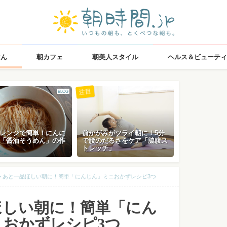
はん
朝カフェ
朝美人スタイル
ヘルス＆ビューティ
注目
BLOG
レンジで簡単！にんに
前かがみがツライ朝に！5分
「醤油そうめん」の作
で腰のだるさをケア「脇腹ス
トレッチ」
>
あと一品ほしい朝に！簡単「にんじん」ミニおかずレシピ3つ
ほしい朝に！簡単「にん
ニおかずレシピ3つ