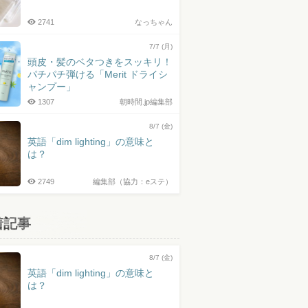
2741
なっちゃん
7/7 (月)
頭皮・髪のベタつきをスッキリ！
パチパチ弾ける「Merit ドライシ
ャンプー」
1307
朝時間.jp編集部
8/7 (金)
英語「dim lighting」の意味と
は？
2749
編集部（協力：eステ）
着記事
8/7 (金)
英語「dim lighting」の意味と
は？