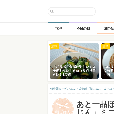
TOP
今日の朝
朝ご
Skip
注目
注目
to
content
「ポリポリ食感が楽しい」火
つゆは
を使わない！きゅうり作り置
く香る
きレシピ3選
り方
朝時間.jp
>
朝ごはん
>
編集部「朝ごはん」まとめ
あと一品
じん」ミ