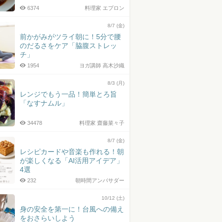
6374
料理家 エプロン
8/7 (金)
前かがみがツライ朝に！5分で腰
のだるさをケア「脇腹ストレッ
チ」
1954
ヨガ講師 高木沙織
8/3 (月)
レンジでもう一品！簡単とろ旨
「なすナムル」
34478
料理家 齋藤菜々子
8/7 (金)
レシピカードや音楽も作れる！朝
が楽しくなる「AI活用アイデア」
4選
232
朝時間アンバサダー
10/12 (土)
身の安全を第一に！台風への備え
をおさらいしよう