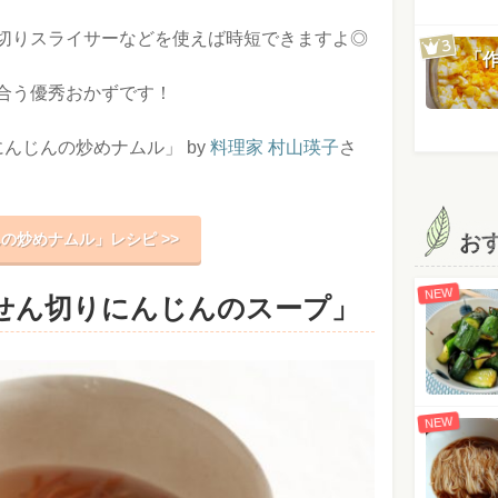
切りスライサーなどを使えば時短できますよ◎
「
合う優秀おかずです！
んじんの炒めナムル」 by
料理家 村山瑛子
さ
お
の炒めナムル」レシピ >>
NEW
せん切りにんじんのスープ」
NEW