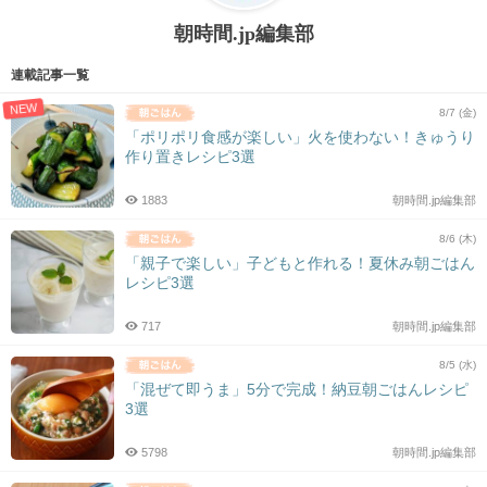
朝時間.jp編集部
連載記事一覧
NEW
8/7 (金)
「ポリポリ食感が楽しい」火を使わない！きゅうり
作り置きレシピ3選
1883
朝時間.jp編集部
8/6 (木)
「親子で楽しい」子どもと作れる！夏休み朝ごはん
レシピ3選
717
朝時間.jp編集部
8/5 (水)
「混ぜて即うま」5分で完成！納豆朝ごはんレシピ
3選
5798
朝時間.jp編集部