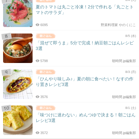
夏のトマトは丸ごと冷凍！2分で作れる「丸ごとト
マトのサラダ」
6095
野菜料理家 やのくにこ
8/5 (水)
「混ぜて即うま」5分で完成！納豆朝ごはんレシピ
3選
5798
朝時間.jp編集部
8/3 (月)
「ひんやり味しみ♪」夏の朝に食べたい！なすの作
り置きレシピ3選
3576
朝時間.jp編集部
8/1 (土)
「味つけに迷わない」めんつゆで決まる！朝ごはん
レシピ3選
3572
朝時間.jp編集部