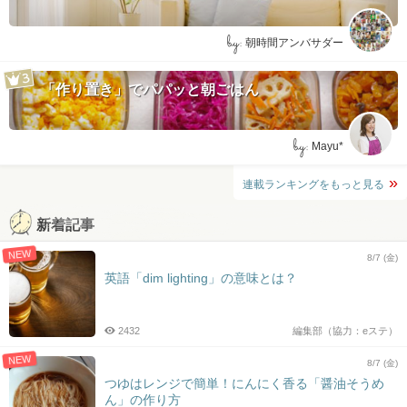
by:
朝時間アンバサダー
「作り置き」でパパッと朝ごはん
by:
Mayu*
連載ランキングをもっと見る
新着記事
NEW
8/7 (金)
英語「dim lighting」の意味とは？
2432
編集部（協力：eステ）
NEW
8/7 (金)
つゆはレンジで簡単！にんにく香る「醤油そうめ
ん」の作り方