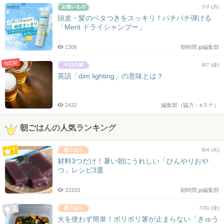
7/7 (月)
頭皮・髪のベタつきをスッキリ！パチパチ弾ける
「Merit ドライシャンプー」
1306
朝時間.jp編集部
NEW
8/7 (金)
英語「dim lighting」の意味とは？
2432
編集部（協力：eステ）
朝ごはんの人気ランキング
8/4 (火)
材料3つだけ！暑い朝にうれしい「ひんやりおや
つ」レシピ3選
33193
朝時間.jp編集部
7/31 (金)
火を使わず簡単！ポリポリ箸が止まらない「きゅう