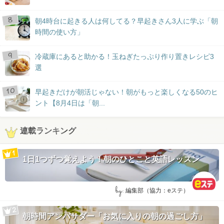
朝4時台に起きる人は何してる？早起きさん3人に学ぶ「朝
時間の使い方」
冷蔵庫にあると助かる！玉ねぎたっぷり作り置きレシピ3
選
早起きだけが朝活じゃない！朝がもっと楽しくなる50のヒ
ント【8月4日は「朝...
連載ランキング
1日1つずつ覚えよう！朝のひとこと英語レッスン
by:
編集部（協力：eステ）
朝時間アンバサダー「お気に入りの朝の過ごし方」