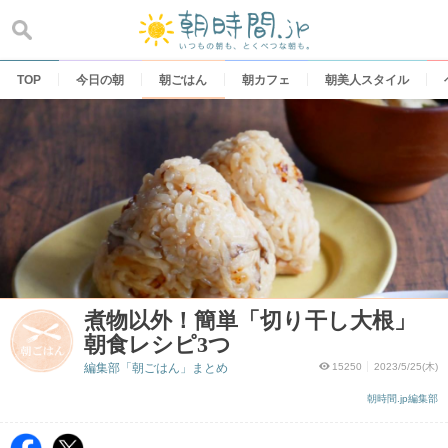
Skip
to
content
TOP
今日の朝
朝ごはん
朝カフェ
朝美人スタイル
煮物以外！簡単「切り干し大根」
朝食レシピ3つ
編集部「朝ごはん」まとめ
15250
2023/5/25(木)
朝時間.jp編集部