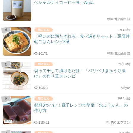
ペシャルティコーヒー豆｜Aima
朝時間.jp編集部
7/31 (金)
「軽いのに満たされる」食べ過ぎリセット！豆腐丼
朝ごはんレシピ3選
10172
朝時間.jp編集部
7/30 (木)
切って干して漬けるだけ！『パリパリきゅうり漬
け』の作り置きレシピ
19323
Mayu*
8/30 (金)
材料3つだけ！電子レンジで簡単「水ようかん」の
作り方
BLOG
138411
料理家 エプロン
8/4 (火)