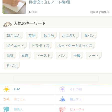
目標”立て直しノート術3選
330
朝時間.jp編集部
人気のキーワード
朝ごはん
英語
お弁当
おにぎり
食パン
ダイエット
ピラティス
ホットケーキミックス
白菜
豆腐
トースト
パン
手帳
ノート
片づけ
TOP
今日の朝
朝ごはん
朝カフェ
朝美人
ビューティ