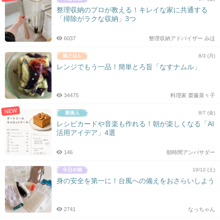
整理収納のプロが教える！キレイな家に共通する
「掃除がラクな収納」3つ
6037
整理収納アドバイザー みほ
8/3 (月)
レンジでもう一品！簡単とろ旨「なすナムル」
34475
料理家 齋藤菜々子
NEW
8/7 (金)
レシピカードや音楽も作れる！朝が楽しくなる「AI
活用アイデア」4選
146
朝時間アンバサダー
10/12 (土)
身の安全を第一に！台風への備えをおさらいしよう
2741
なっちゃん