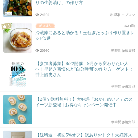
りの生姜漬け」の作り方
BLOG
24104
料理家 エプロン
8/2 (日)
冷蔵庫にあると助かる！玉ねぎたっぷり作り置きレ
シピ3選
20980
朝時間.jp編集部
【参加者募集】8/22開催！9月から変わりたい人
へ！早起き習慣化と“自分時間”の作り方｜ゲスト：
井上皓史さん
朝時間.jp編集部
【2個で送料無料！】大好評「おかしめいと」のス
イーツ新登場 | お得なキャンペーン開催中
朝時間.jp編集部
【送料込・初回5%オフ】訳ありおトク！大好評ス