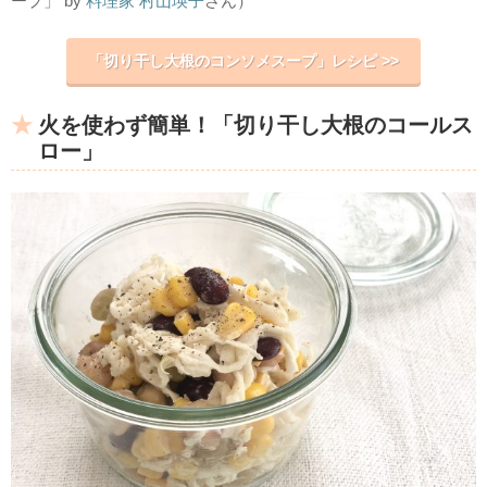
ープ」 by
料理家 村山瑛子
さん）
「切り干し大根のコンソメスープ」レシピ >>
火を使わず簡単！「切り干し大根のコールス
ロー」