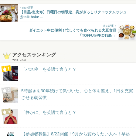
« 前の記事
【目黒•恵比寿】日曜日の朝限定、具がぎっしりクロックムッシュ
@taik bake ...
次の記事 »
ダイエット中に便利！忙しくても食べられる大豆食品
「TOFFU®PROTEIN」
アクセスランキング
7/31
〜
8/6
「バス停」を英語で言うと？
5時起きを30年続けて気づいた。心と体を整え、1日を充実
させる朝習慣
「静かに」を英語で言うと？
【参加者募集】8/22開催！9月から変わりたい人へ！早起