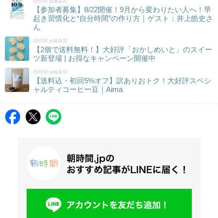
朝時間.jp編集部
【参加者募集】8/22開催！9月から変わりたい人へ！早
起き習慣化と“自分時間”の作り方｜ゲスト：井上皓史さ
ん
朝時間.jp編集部
【2個で送料無料！】大好評「おかしめいと」のスイー
ツ新登場 | お得なキャンペーン開催中
朝時間.jp編集部
【送料込・初回5%オフ】訳ありおトク！大好評スペシ
ャルティコーヒー豆｜Aima