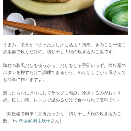
うまみ、栄養がつまった戻し汁も活用！鶏肉、きのこと一緒に
炊飯器で炊くだけの、切り干し大根の炊き込みご飯です。
顆粒の和風だしを使うから、だしをとる手間いらず。炊飯器の
ボタンを押すだけで調理できるから、めんどくさがり屋さんで
も簡単に作れますよ。
残ったらおにぎりにしてラップに包み、冷凍するのがおすす
め。忙しい朝、レンジで温めるだけで食べられて便利です♪
（炊飯器で簡単！栄養たっぷり「切り干し大根の炊き込みご
飯」 by
料理家 村山瑛子
さん）