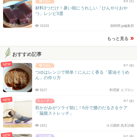
8/4 (火)
材料3つだけ！暑い朝にうれしい「ひんやりおや
つ」レシピ3選
33193
朝時間.jp編集部
もっと見る
おすすめ記事
NEW
8/7 (金)
つゆはレンジで簡単！にんにく香る「醤油そうめ
ん」の作り方
BLOG
5527
料理家 エプロン
NEW
8/7 (金)
前かがみがツライ朝に！5分で腰のだるさをケア
「脇腹ストレッチ」
1821
ヨガ講師 高木沙織
NEW
8/7 (金)