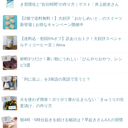
き習慣化と“自分時間”の作り方｜ゲスト：井上皓史さん
【2個で送料無料！】大好評「おかしめいと」のスイーツ
新登場 | お得なキャンペーン開催中
【送料込・初回5%オフ】訳ありおトク！大好評スペシャ
ルティコーヒー豆｜Aima
材料3つだけ！暑い朝にうれしい「ひんやりおやつ」レシ
ピ3選
「列に並ぶ」を3単語の英語で言うと？
火を使わず簡単！ポリポリ箸が止まらない「きゅうりの生
姜漬け」の作り方
BLOG
朝4時・5時台起きを続ける秘訣は？早起きさん4人の習慣