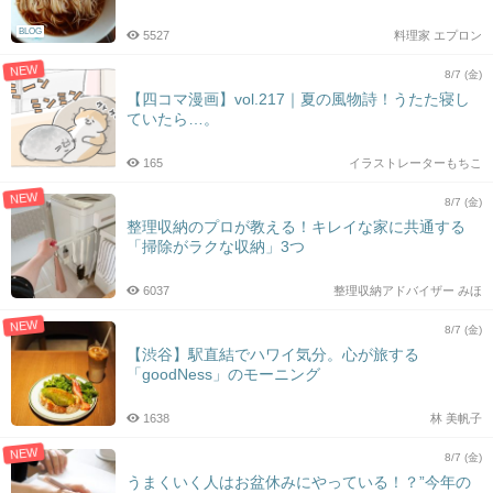
BLOG
5527
料理家 エプロン
NEW
8/7 (金)
【四コマ漫画】vol.217｜夏の風物詩！うたた寝し
ていたら…。
165
イラストレーターもちこ
NEW
8/7 (金)
整理収納のプロが教える！キレイな家に共通する
「掃除がラクな収納」3つ
6037
整理収納アドバイザー みほ
NEW
8/7 (金)
【渋谷】駅直結でハワイ気分。心が旅する
「goodNess」のモーニング
1638
林 美帆子
NEW
8/7 (金)
うまくいく人はお盆休みにやっている！？”今年の