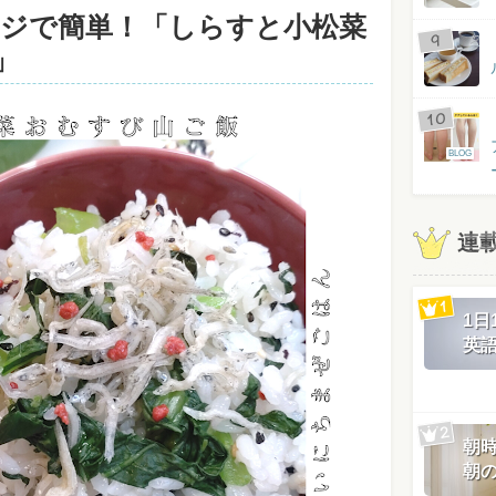
ンジで簡単！「しらすと小松菜
」
BLOG
連
1
英
朝
朝