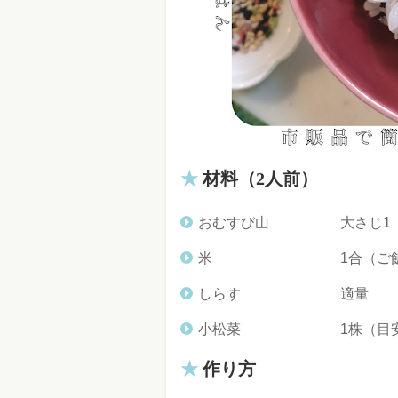
材料（2人前）
おむすび山 大さじ1（「
米 1合（ご飯ならお
しらす 適量
小松菜 1株（目安
作り方