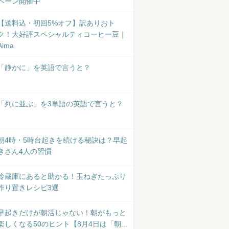
ペーン開催中
【送料込・初回5%オフ】訳ありおト
ク！大好評スペシャルティコーヒー豆｜
Aima
「静かに」を英語で言うと？
「列に並ぶ」を3単語の英語で言うと？
朝4時・5時台起きを続ける秘訣は？早起
きさん4人の習慣
冷蔵庫にあると助かる！玉ねぎたっぷり
作り置きレシピ3選
早起きだけが朝活じゃない！朝がもっと
楽しくなる50のヒント【8月4日は「朝...