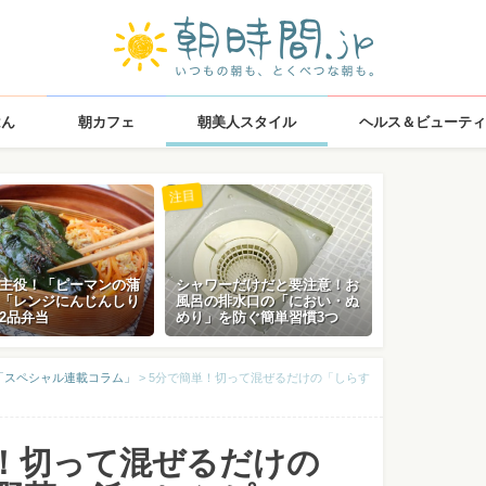
はん
朝カフェ
朝美人スタイル
ヘルス＆ビューティ
注目
主役！「ピーマンの蒲
シャワーだけだと要注意！お
「レンジにんじんしり
風呂の排水口の「におい・ぬ
2品弁当
めり」を防ぐ簡単習慣3つ
「スペシャル連載コラム」
>
5分で簡単！切って混ぜるだけの「しらす
！切って混ぜるだけの