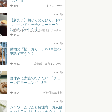
しい一冊
306
まっこリ〜ナ
8/9 (日)
【新丸子】朝からのんびり。おい
しいサンドイッチとコーヒーと
@VEG【vol.646】
東京ソトアサごはん会 (朝食レポーター)
1403
8/9 (日)
動物の「檻（おり）」を1単語の
英語で言うと？
7661
編集部（協力：eステ）
8/9 (日)
夏休みに家族で行きたい♪「チェ
ーン店モーニング」3選
4504
朝時間.jp編集部
8/9 (日)
シャワーだけだと要注意！お風呂
の排水口の「におい・ぬめり」を