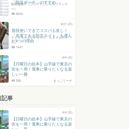
「防災ポーチ」のすすめ
稲村優貴子（ファイナンシャルプランナ
ー）
8656
9/27 (月)
普段使いできてコスパも良し！
「充電できる防災ライト」を選ん
ライフスタイルショップ「スタイルスト
だ4つの理由
ア」
7447
8/9 (日)
【日曜日の絵本】山手線で東京の
街を一周！電車に乗りたくなる楽
しい一冊
306
まっこリ〜ナ
着記事
8/9 (日)
【日曜日の絵本】山手線で東京の
街を一周！電車に乗りたくなる楽