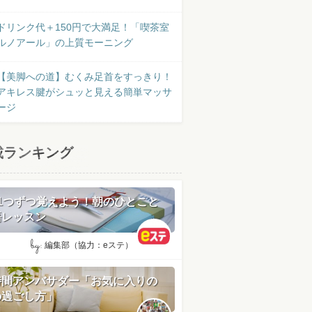
ドリンク代＋150円で大満足！「喫茶室
ルノアール」の上質モーニング
【美脚への道】むくみ足首をすっきり！
アキレス腱がシュッと見える簡単マッサ
ージ
載ランキング
日1つずつ覚えよう！朝のひとこと
語レッスン
by:
編集部（協力：eステ）
時間アンバサダー「お気に入りの
の過ごし方」