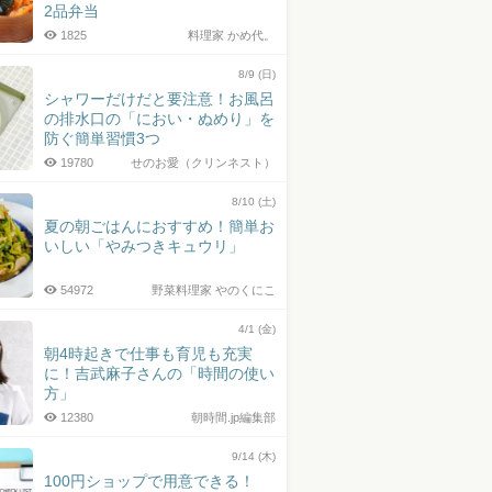
2品弁当
1825
料理家 かめ代。
8/9 (日)
シャワーだけだと要注意！お風呂
の排水口の「におい・ぬめり」を
防ぐ簡単習慣3つ
19780
せのお愛（クリンネスト）
8/10 (土)
夏の朝ごはんにおすすめ！簡単お
いしい「やみつきキュウリ」
54972
野菜料理家 やのくにこ
4/1 (金)
朝4時起きで仕事も育児も充実
に！吉武麻子さんの「時間の使い
方」
12380
朝時間.jp編集部
9/14 (木)
100円ショップで用意できる！