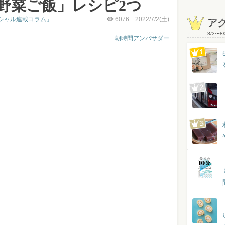
野菜ご飯」レシピ2つ
シャル連載コラム」
6076
2022/7/2(土)
ア
8/2
〜
8/
朝時間アンバサダー