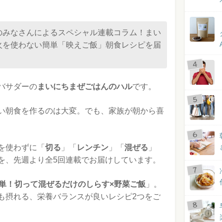
のみなさんによるスペシャル連載コラム！まい
火を使わない簡単「映えご飯」朝食レシピを届
バサダーの
まいにちまぜごはんのハル
です。
い朝食を作るのは大変。でも、家族が朝から喜
を使わずに「
切る
」「
レンチン
」「
混ぜる
」
を、先週より全5回連載でお届けしています。
簡単！切って混ぜるだけのしらす×野菜ご飯
」。
も摂れる、栄養バランスが良いレシピ2つをご