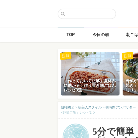
TOP
今日の朝
朝ご
Skip
注目
注目
to
content
「作っておいて正解」夏休み
野菜が
に助かる！作り置き朝ごはん
焼き」
レシピ3選
しり」
朝時間.jp
>
朝美人スタイル
>
朝時間アンバサダー
×野菜ご飯」レシピ2つ
5分で簡単