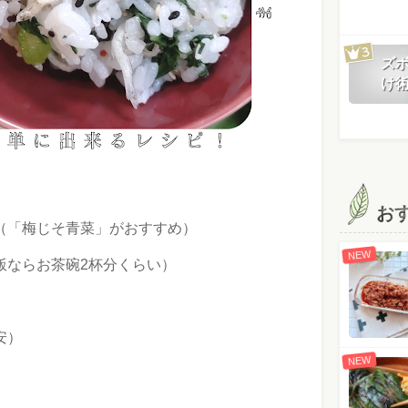
ズ
け
お
梅じそ青菜」がおすすめ）
NEW
茶碗2杯分くらい）
）
NEW