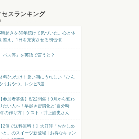
クセスランキング
8
5時起きを30年続けて気づいた。心と体
を整え、1日を充実させる朝習慣
「バス停」を英語で言うと？
材料3つだけ！暑い朝にうれしい「ひん
やりおやつ」レシピ3選
【参加者募集】8/22開催！9月から変わ
りたい人へ！早起き習慣化と“自分時
間”の作り方｜ゲスト：井上皓史さん
【2個で送料無料！】大好評「おかしめ
いと」のスイーツ新登場 | お得なキャン