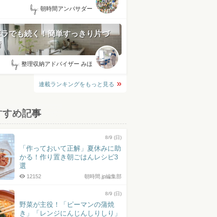
by:
朝時間アンバサダー
ボラでも続く！簡単すっきり片づ
術
by:
整理収納アドバイザー みほ
連載ランキングをもっと見る
すすめ記事
8/9 (日)
「作っておいて正解」夏休みに助
かる！作り置き朝ごはんレシピ3
選
12152
朝時間.jp編集部
8/9 (日)
野菜が主役！「ピーマンの蒲焼
き」「レンジにんじんしりしり」