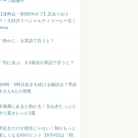
ペーン開催中
【送料込・初回5%オフ】訳ありおト
ク！大好評スペシャルティコーヒー豆｜
Aima
「静かに」を英語で言うと？
「列に並ぶ」を3単語の英語で言うと？
朝4時・5時台起きを続ける秘訣は？早起
きさん4人の習慣
冷蔵庫にあると助かる！玉ねぎたっぷり
作り置きレシピ3選
早起きだけが朝活じゃない！朝がもっと
楽しくなる50のヒント【8月4日は「朝...