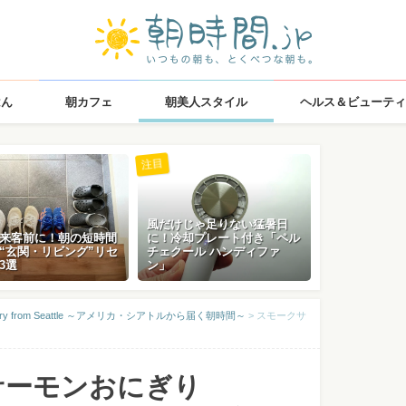
はん
朝カフェ
朝美人スタイル
ヘルス＆ビューティ
注目
風だけじゃ足りない猛暑日
来客前に！朝の短時間
に！冷却プレート付き「ペル
“玄関・リビング”リセ
チェクール ハンディファ
3選
ン」
elivery from Seattle ～アメリカ・シアトルから届く朝時間～
>
スモークサ
サーモンおにぎり