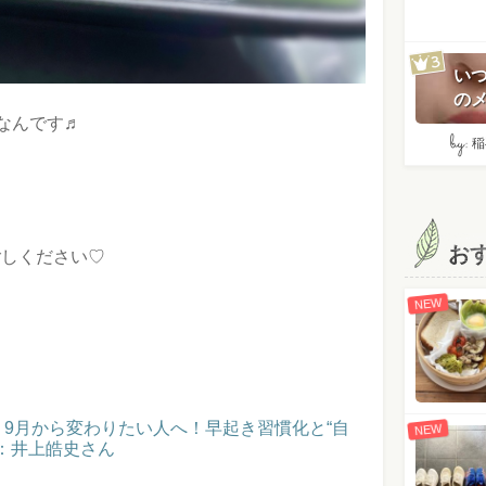
い
のメ
なんです♬
by:
稲
お
ごしください♡
NEW
催！9月から変わりたい人へ！早起き習慣化と“自
NEW
：井上皓史さん