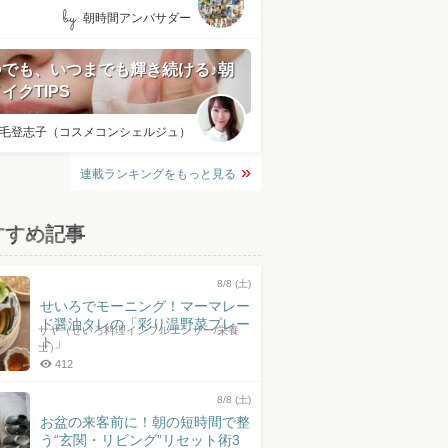
by:
朝時間アンバサダー
つでも、いつまでも輝き続ける♪朝
イクTIPS
毛登志子（コスメコンシェルジュ）
連載ランキングをもっと見る
すすめ記事
8/8 (土)
せいろでモーニング！マーマレー
ド醤油タレの「彩り温野菜プレー
サヤ（せいろ料理インフルエンサー/栄養
ト」
士）
412
8/8 (土)
お盆の来客前に！朝の短時間で整
う“玄関・リビング”リセット術3