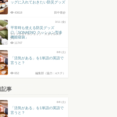
ッグに入れておきたい防災グッズ
43618
田中青紗
3/11 (金)
平常時も使える防災グッズ
◎「SONAENO クッション型多
ライフスタイルショップ「スタイルスト
機能寝袋」
ア」
11747
8/8 (土)
「活気がある」を1単語の英語で
言うと？
652
編集部（協力：eステ）
着記事
8/8 (土)
「活気がある」を1単語の英語で
言うと？