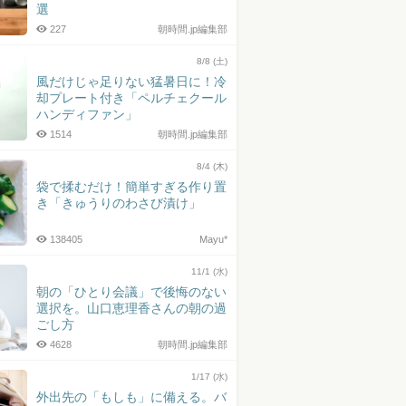
選
227
朝時間.jp編集部
8/8 (土)
風だけじゃ足りない猛暑日に！冷
却プレート付き「ペルチェクール
ハンディファン」
1514
朝時間.jp編集部
8/4 (木)
袋で揉むだけ！簡単すぎる作り置
き「きゅうりのわさび漬け」
138405
Mayu*
11/1 (水)
朝の「ひとり会議」で後悔のない
選択を。山口恵理香さんの朝の過
ごし方
4628
朝時間.jp編集部
1/17 (水)
外出先の「もしも」に備える。バ