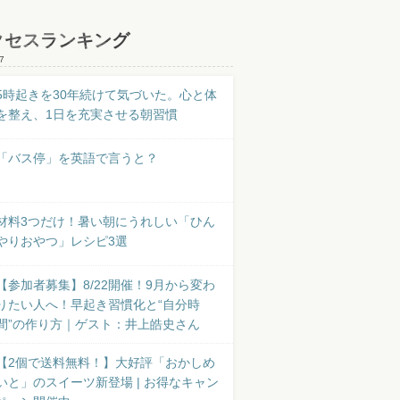
クセスランキング
7
5時起きを30年続けて気づいた。心と体
を整え、1日を充実させる朝習慣
「バス停」を英語で言うと？
材料3つだけ！暑い朝にうれしい「ひん
やりおやつ」レシピ3選
【参加者募集】8/22開催！9月から変わ
りたい人へ！早起き習慣化と“自分時
間”の作り方｜ゲスト：井上皓史さん
【2個で送料無料！】大好評「おかしめ
いと」のスイーツ新登場 | お得なキャン