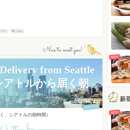
ーモン
朝ごはん
Nice to meet you!
NEW
elivery from Seattle
シアトルから届く朝
新
公式ブログ
NEW
く、シアトルの朝時間♪