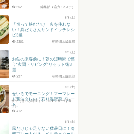
652
編集部（協力：eステ）
8/8 (土)
「切って挟むだけ」火を使わな
い！具だくさんサンドイッチレシ
ピ3選
2301
朝時間.jp編集部
8/8 (土)
お盆の来客前に！朝の短時間で整
う“玄関・リビング”リセット術3
選
227
朝時間.jp編集部
8/8 (土)
せいろでモーニング！マーマレー
ド醤油タレの「彩り温野菜プレー
サヤ（せいろ料理インフルエンサー/栄養
ト」
士）
412
8/8 (土)
風だけじゃ足りない猛暑日に！冷
却プレート付き「ペルチェクール