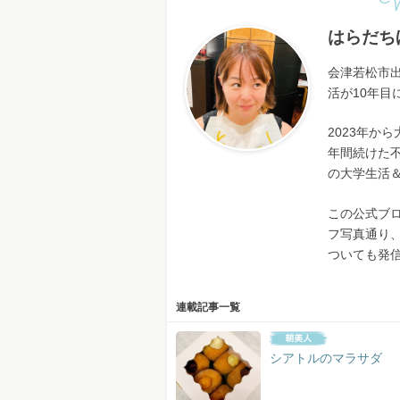
W
はらだち
会津若松市
活が10年目
2023年から
年間続けた不
の大学生活
この公式ブ
フ写真通り
ついても発
連載記事一覧
シアトルのマラサダ