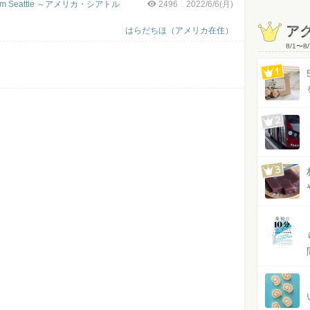
y from Seattle ～アメリカ・シアトル
2496
2022/6/6(月)
ア
はらだちほ（アメリカ在住）
8/1
〜
8/