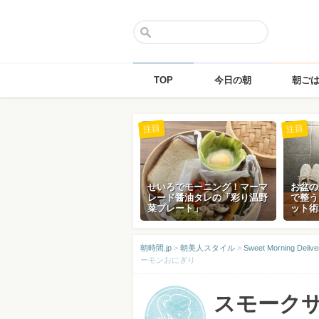
TOP
今日の朝
朝ご
Skip
注目
注目
to
content
せいろでモーニング！マーマ
お盆の
レード醤油タレの「彩り温野
で整う
菜プレート」
ット術
朝時間.jp
>
朝美人スタイル
>
Sweet Morning D
ーモンおにぎり
スモーク