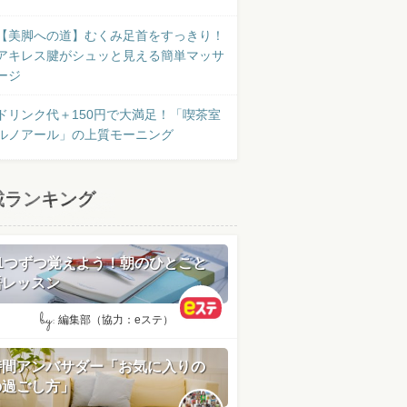
【美脚への道】むくみ足首をすっきり！
アキレス腱がシュッと見える簡単マッサ
ージ
ドリンク代＋150円で大満足！「喫茶室
ルノアール」の上質モーニング
載ランキング
日1つずつ覚えよう！朝のひとこと
語レッスン
by:
編集部（協力：eステ）
時間アンバサダー「お気に入りの
の過ごし方」