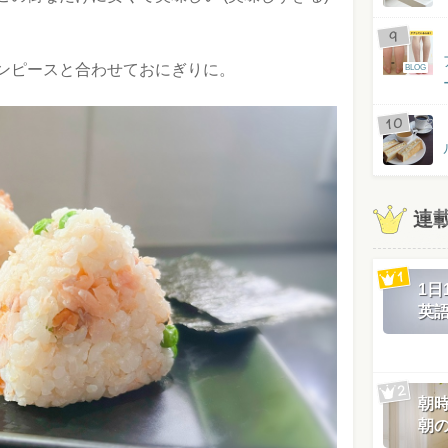
ンピースと合わせておにぎりに。
BLOG
連
1
英
朝
朝