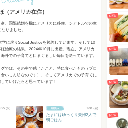
ritten by
ほ（アメリカ在住）
NEW
出身。国際結婚を機にアメリカに移住。シアトルでの生
になりました。
大学に戻りSocial Justiceを勉強しています。そして10
妊治療の結果、2024年10月に出産。現在、アメリカ
NEW
＆海外での子育てと目まぐるしい毎日を送っています。
ログでは、その中で感じたこと、特に食べたもの（プロ
、食いしん坊なのです）、そしてアメリカでの子育てに
信していけたらと思っています！
NEW
8/5 (水)
7/31 (金)
たまにはゆっくり夫婦2人で
NEW
朝ごはん