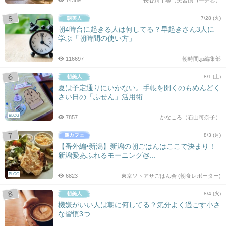
14369
長谷川千尋（美習慣コーチ🄬）
7/28 (火)
朝4時台に起きる人は何してる？早起きさん3人に
学ぶ「朝時間の使い方」
116697
朝時間.jp編集部
8/1 (土)
夏は予定通りにいかない。手帳を開くのもめんどく
さい日の「ふせん」活用術
BLOG
7857
かなころ（石山可奈子）
8/3 (月)
【番外編•新潟】新潟の朝ごはんはここで決まり！
新潟愛あふれるモーニング@...
BLOG
6823
東京ソトアサごはん会 (朝食レポーター)
8/4 (火)
機嫌がいい人は朝に何してる？気分よく過ごす小さ
な習慣3つ