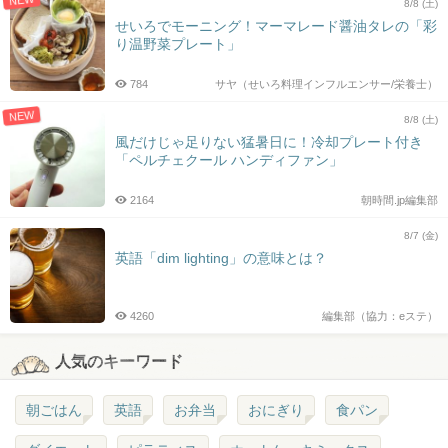
NEW
8/8 (土)
せいろでモーニング！マーマレード醤油タレの「彩
り温野菜プレート」
784
サヤ（せいろ料理インフルエンサー/栄養士）
NEW
8/8 (土)
風だけじゃ足りない猛暑日に！冷却プレート付き
「ペルチェクール ハンディファン」
2164
朝時間.jp編集部
8/7 (金)
英語「dim lighting」の意味とは？
4260
編集部（協力：eステ）
人気のキーワード
朝ごはん
英語
お弁当
おにぎり
食パン