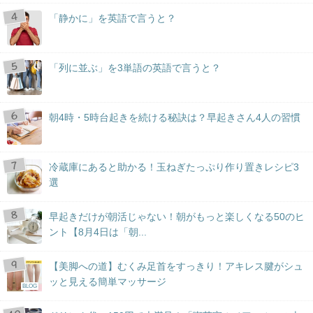
「静かに」を英語で言うと？
「列に並ぶ」を3単語の英語で言うと？
朝4時・5時台起きを続ける秘訣は？早起きさん4人の習慣
冷蔵庫にあると助かる！玉ねぎたっぷり作り置きレシピ3
選
早起きだけが朝活じゃない！朝がもっと楽しくなる50のヒ
ント【8月4日は「朝...
【美脚への道】むくみ足首をすっきり！アキレス腱がシュ
ッと見える簡単マッサージ
BLOG