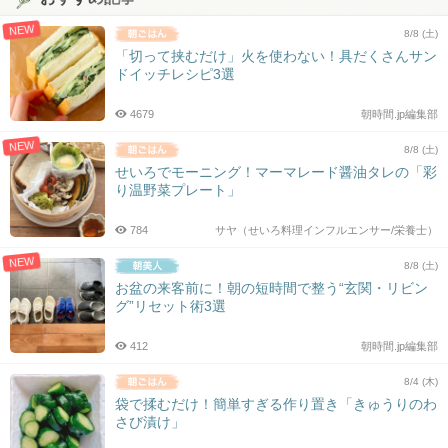
NEW
8/8 (土)
「切って挟むだけ」火を使わない！具だくさんサン
ドイッチレシピ3選
4679
朝時間.jp編集部
NEW
8/8 (土)
せいろでモーニング！マーマレード醤油タレの「彩
り温野菜プレート」
784
サヤ（せいろ料理インフルエンサー/栄養士）
NEW
8/8 (土)
お盆の来客前に！朝の短時間で整う“玄関・リビン
グ”リセット術3選
412
朝時間.jp編集部
8/4 (木)
袋で揉むだけ！簡単すぎる作り置き「きゅうりのわ
さび漬け」