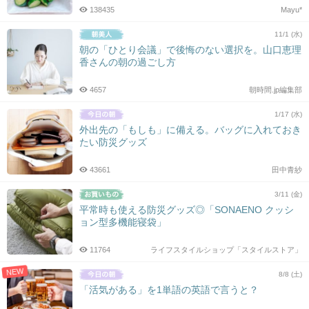
138435
Mayu*
11/1 (水)
朝の「ひとり会議」で後悔のない選択を。山口恵理
香さんの朝の過ごし方
4657
朝時間.jp編集部
1/17 (水)
外出先の「もしも」に備える。バッグに入れておき
たい防災グッズ
43661
田中青紗
3/11 (金)
平常時も使える防災グッズ◎「SONAENO クッシ
ョン型多機能寝袋」
11764
ライフスタイルショップ「スタイルストア」
NEW
8/8 (土)
「活気がある」を1単語の英語で言うと？