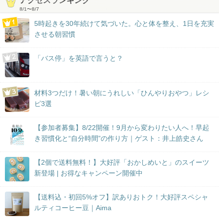
アクセスランキング
8/1
〜
8/7
5時起きを30年続けて気づいた。心と体を整え、1日を充実
させる朝習慣
「バス停」を英語で言うと？
材料3つだけ！暑い朝にうれしい「ひんやりおやつ」レシ
ピ3選
【参加者募集】8/22開催！9月から変わりたい人へ！早起
き習慣化と“自分時間”の作り方｜ゲスト：井上皓史さん
【2個で送料無料！】大好評「おかしめいと」のスイーツ
新登場 | お得なキャンペーン開催中
【送料込・初回5%オフ】訳ありおトク！大好評スペシャ
ルティコーヒー豆｜Aima