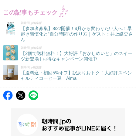
この記事もチェック
朝時間.jp編集部
【参加者募集】8/22開催！9月から変わりたい人へ！早
起き習慣化と“自分時間”の作り方｜ゲスト：井上皓史さ
ん
朝時間.jp編集部
【2個で送料無料！】大好評「おかしめいと」のスイー
ツ新登場 | お得なキャンペーン開催中
朝時間.jp編集部
【送料込・初回5%オフ】訳ありおトク！大好評スペシ
ャルティコーヒー豆｜Aima