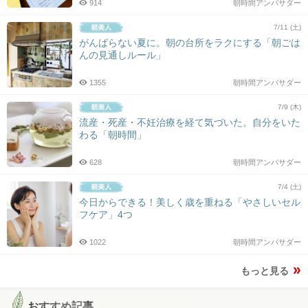
914
朝時間アンバサダー
7/11 (土)
がんばらない夏に。朝の台所をラクにする「朝ごは
んの見通しルール」
1355
朝時間アンバサダー
7/9 (木)
流産・死産・不妊治療を経て気づいた。自分をいた
わる「朝時間」
628
朝時間アンバサダー
7/4 (土)
今日からできる！美しく歳を重ねる「やさしいセル
フケア」4つ
1022
朝時間アンバサダー
もっと見る
おすすめ記事