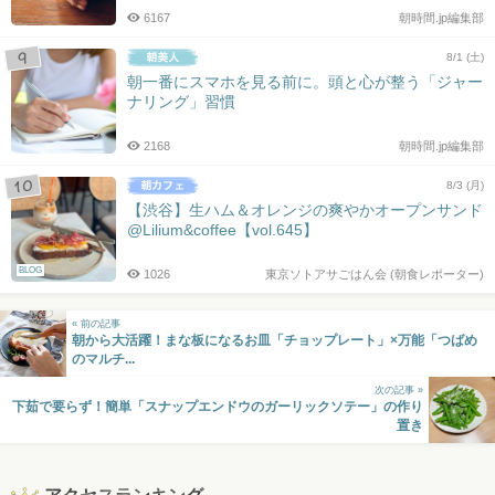
6167
朝時間.jp編集部
8/1 (土)
朝一番にスマホを見る前に。頭と心が整う「ジャー
ナリング」習慣
2168
朝時間.jp編集部
8/3 (月)
【渋谷】生ハム＆オレンジの爽やかオープンサンド
@Lilium&coffee【vol.645】
BLOG
1026
東京ソトアサごはん会 (朝食レポーター)
« 前の記事
朝から大活躍！まな板になるお皿「チョップレート」×万能「つばめ
のマルチ...
次の記事 »
下茹で要らず！簡単「スナップエンドウのガーリックソテー」の作り
置き