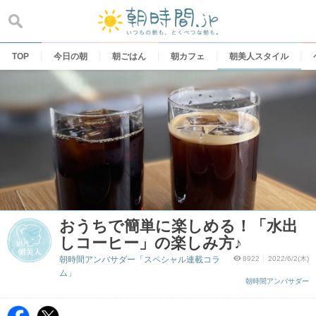
Skip
to
content
TOP
今日の朝
朝ごはん
朝カフェ
朝美人スタイル
おうちで簡単に楽しめる！「水出
しコーヒー」の楽しみ方♪
朝時間アンバサダー「スペシャル連載コラ
8922
2022/6/2(木)
ム」
朝時間アンバサダー