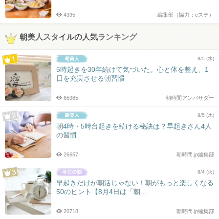
4395
編集部（協力：eステ）
朝美人スタイルの人気ランキング
8/5 (水)
5時起きを30年続けて気づいた。心と体を整え、1
日を充実させる朝習慣
65985
朝時間アンバサダー
8/5 (水)
朝4時・5時台起きを続ける秘訣は？早起きさん4人
の習慣
26657
朝時間.jp編集部
8/4 (火)
早起きだけが朝活じゃない！朝がもっと楽しくなる
50のヒント【8月4日は「朝...
20718
朝時間.jp編集部