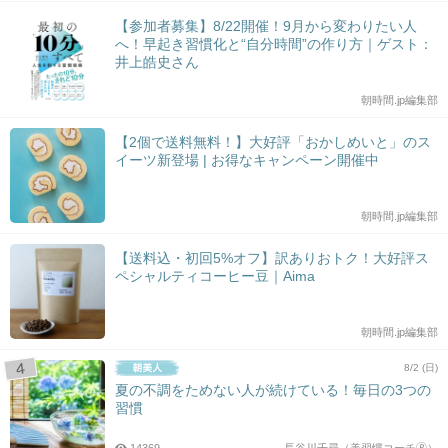
【参加者募集】8/22開催！9月から変わりたい人
へ！早起き習慣化と“自分時間”の作り方｜ゲスト：
井上皓史さん
朝時間.jp編集部
【2個で送料無料！】大好評「おかしめいと」のス
イーツ新登場 | お得なキャンペーン開催中
朝時間.jp編集部
【送料込・初回5%オフ】訳ありおトク！大好評ス
ペシャルティコーヒー豆｜Aima
朝時間.jp編集部
8/2 (日)
夏の不調をためない人が続けている！毎日の3つの
習慣