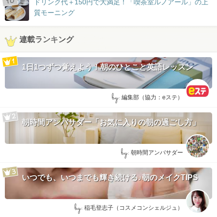
ドリンク代＋150円で大満足！「喫茶室ルノアール」の上
質モーニング
連載ランキング
1日1つずつ覚えよう！朝のひとこと英語レッスン
by:
編集部（協力：eステ）
朝時間アンバサダー「お気に入りの朝の過ごし方」
by:
朝時間アンバサダー
いつでも、いつまでも輝き続ける♪朝のメイクTIPS
by:
稲毛登志子（コスメコンシェルジュ）