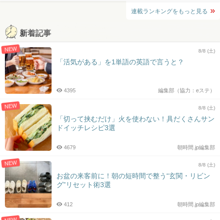
連載ランキングをもっと見る
新着記事
NEW
8/8 (土)
「活気がある」を1単語の英語で言うと？
4395
編集部（協力：eステ）
NEW
8/8 (土)
「切って挟むだけ」火を使わない！具だくさんサン
ドイッチレシピ3選
4679
朝時間.jp編集部
NEW
8/8 (土)
お盆の来客前に！朝の短時間で整う“玄関・リビン
グ”リセット術3選
412
朝時間.jp編集部