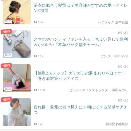
浴衣に似合う髪型は？美容師おすすめの夏ヘアアレ
ンジ3選
BLOG
167
ヘアメイク 森本英梨
NEW
8/6 (木)
スマホやハンディファンも入る！ちょい足しで便利
＆かわいい「本革バッグ型チャーム」
BLOG
112
アンジェ web shop
NEW
8/6 (木)
【簡単3ステップ】ガチガチの胸まわりをほぐす！
「巻き肩対策ピラティス」
BLOG
1160
ピラティスインストラクター 澤田みのり
NEW
8/6 (木)
疲れ目・目元の老け見えに！朝にできる簡単ケア3
つ
120
朝時間.jp編集部