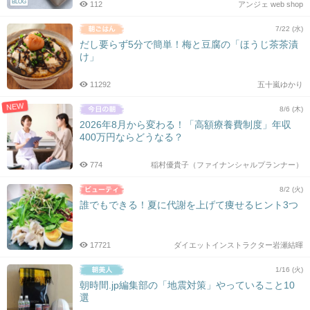
BLOG
112
アンジェ web shop
7/22 (水)
だし要らず5分で簡単！梅と豆腐の「ほうじ茶茶漬
け」
11292
五十嵐ゆかり
NEW
8/6 (木)
2026年8月から変わる！「高額療養費制度」年収
400万円ならどうなる？
774
稲村優貴子（ファイナンシャルプランナー）
8/2 (火)
誰でもできる！夏に代謝を上げて痩せるヒント3つ
17721
ダイエットインストラクター岩瀬結暉
1/16 (火)
朝時間.jp編集部の「地震対策」やっていること10
選