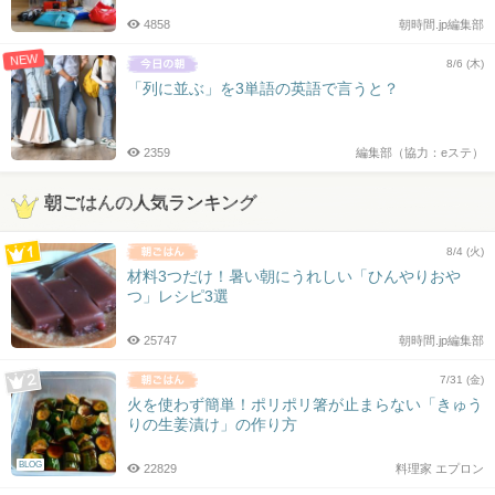
4858
朝時間.jp編集部
NEW
8/6 (木)
「列に並ぶ」を3単語の英語で言うと？
2359
編集部（協力：eステ）
朝ごはんの人気ランキング
8/4 (火)
材料3つだけ！暑い朝にうれしい「ひんやりおや
つ」レシピ3選
25747
朝時間.jp編集部
7/31 (金)
火を使わず簡単！ポリポリ箸が止まらない「きゅう
りの生姜漬け」の作り方
BLOG
22829
料理家 エプロン