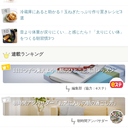
冷蔵庫にあると助かる！玉ねぎたっぷり作り置きレシピ3
選
昔より体重が戻りにくい…と感じたら！「太りにくい体」
をつくる朝習慣3つ
連載ランキング
1日1つずつ覚えよう！朝のひとこと英語レッスン
by:
編集部（協力：eステ）
朝時間アンバサダー「お気に入りの朝の過ごし方」
by:
朝時間アンバサダー