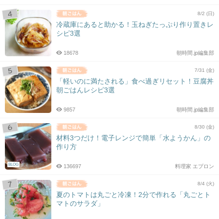
8/2 (日)
冷蔵庫にあると助かる！玉ねぎたっぷり作り置きレ
シピ3選
18678
朝時間.jp編集部
7/31 (金)
「軽いのに満たされる」食べ過ぎリセット！豆腐丼
朝ごはんレシピ3選
9857
朝時間.jp編集部
8/30 (金)
材料3つだけ！電子レンジで簡単「水ようかん」の
作り方
BLOG
136697
料理家 エプロン
8/4 (火)
夏のトマトは丸ごと冷凍！2分で作れる「丸ごとト
マトのサラダ」