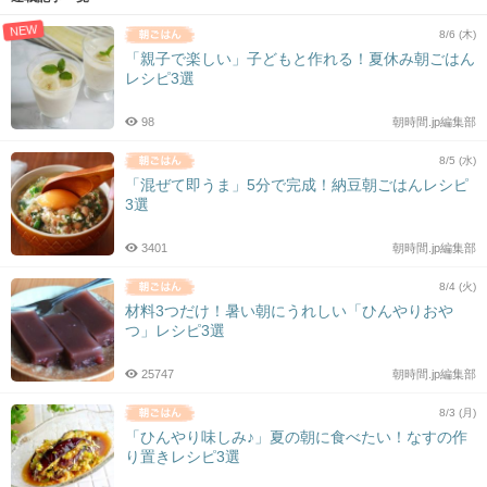
NEW
8/6 (木)
「親子で楽しい」子どもと作れる！夏休み朝ごはん
レシピ3選
98
朝時間.jp編集部
8/5 (水)
「混ぜて即うま」5分で完成！納豆朝ごはんレシピ
3選
3401
朝時間.jp編集部
8/4 (火)
材料3つだけ！暑い朝にうれしい「ひんやりおや
つ」レシピ3選
25747
朝時間.jp編集部
8/3 (月)
「ひんやり味しみ♪」夏の朝に食べたい！なすの作
り置きレシピ3選