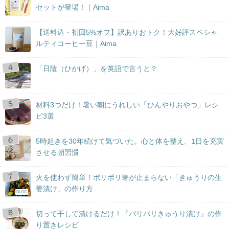
セットが登場！｜Aima
【送料込・初回5%オフ】訳ありおトク！大好評スペシャ
ルティコーヒー豆｜Aima
「日陰（ひかげ）」を英語で言うと？
材料3つだけ！暑い朝にうれしい「ひんやりおやつ」レシ
ピ3選
5時起きを30年続けて気づいた。心と体を整え、1日を充実
させる朝習慣
火を使わず簡単！ポリポリ箸が止まらない「きゅうりの生
姜漬け」の作り方
BLOG
切って干して漬けるだけ！『パリパリきゅうり漬け』の作
り置きレシピ