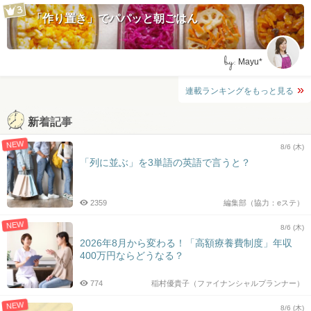
「作り置き」でパパッと朝ごはん
by:
Mayu*
連載ランキングをもっと見る
新着記事
NEW
8/6 (木)
「列に並ぶ」を3単語の英語で言うと？
2359
編集部（協力：eステ）
NEW
8/6 (木)
2026年8月から変わる！「高額療養費制度」年収
400万円ならどうなる？
774
稲村優貴子（ファイナンシャルプランナー）
NEW
8/6 (木)