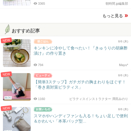
3365
朝時間.jp編集部
もっと見る
おすすめ記事
NEW
8/6 (木)
キンキンに冷やして食べたい！『きゅうりの胡麻酢
漬け』の作り置き
794
Mayu*
NEW
8/6 (木)
【簡単3ステップ】ガチガチの胸まわりをほぐす！
「巻き肩対策ピラティス」
BLOG
1160
ピラティスインストラクター 澤田みのり
NEW
8/6 (木)
スマホやハンディファンも入る！ちょい足しで便利
＆かわいい「本革バッグ型...