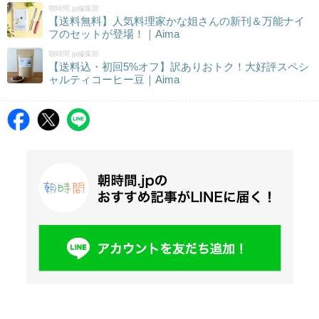
朝時間.jp編集部
【送料無料】人気料理家かな姐さんの新刊＆万能ナイ
フのセットが登場！｜Aima
朝時間.jp編集部
【送料込・初回5%オフ】訳ありおトク！大好評スペシ
ャルティコーヒー豆｜Aima