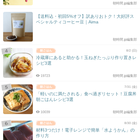
朝時間.jp編集部
【送料込・初回5%オフ】訳ありおトク！大好評ス
ペシャルティコーヒー豆｜Aima
朝時間.jp編集部
8/2 (日)
冷蔵庫にあると助かる！玉ねぎたっぷり作り置きレ
シピ3選
19723
朝時間.jp編集部
7/31 (金)
「軽いのに満たされる」食べ過ぎリセット！豆腐丼
朝ごはんレシピ3選
10039
朝時間.jp編集部
8/30 (金)
材料3つだけ！電子レンジで簡単「水ようかん」の
作り方