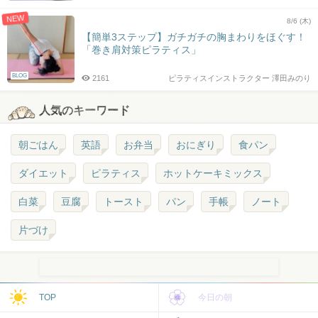
NEW
8/6 (木)
【簡単3ステップ】ガチガチの胸まわりをほぐす！
「巻き肩対策ピラティス」
BLOG
2161
ピラティスインストラクター 澤田みのり
人気のキーワード
朝ごはん
英語
お弁当
おにぎり
食パン
ダイエット
ピラティス
ホットケーキミックス
白菜
豆腐
トースト
パン
手帳
ノート
片づけ
TOP
今日の朝