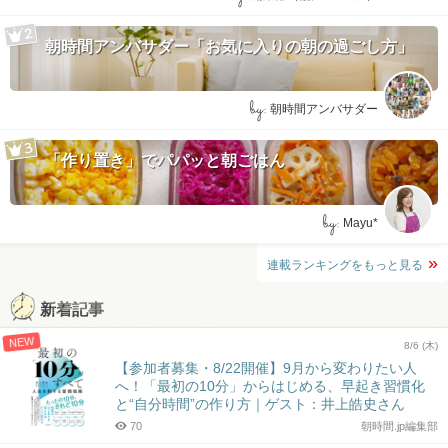
朝時間アンバサダー「お気に入りの朝の過ごし方」
by:
朝時間アンバサダー
「作り置き」でパパッと朝ごはん
by:
Mayu*
連載ランキングをもっと見る
新着記事
NEW
8/6 (木)
【参加者募集・8/22開催】9月から変わりたい人
へ！「最初の10分」からはじめる、早起き習慣化
と“自分時間”の作り方｜ゲスト：井上皓史さん
70
朝時間.jp編集部