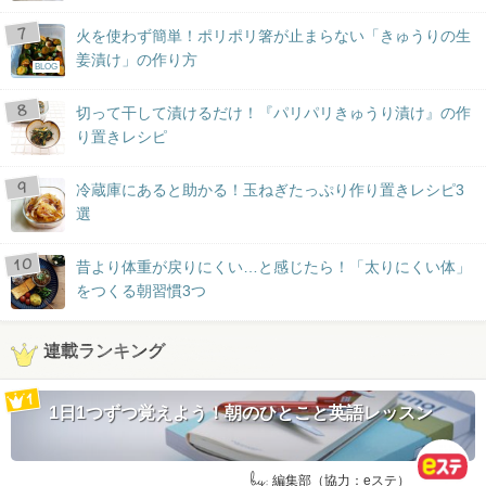
火を使わず簡単！ポリポリ箸が止まらない「きゅうりの生
姜漬け」の作り方
BLOG
切って干して漬けるだけ！『パリパリきゅうり漬け』の作
り置きレシピ
冷蔵庫にあると助かる！玉ねぎたっぷり作り置きレシピ3
選
昔より体重が戻りにくい…と感じたら！「太りにくい体」
をつくる朝習慣3つ
連載ランキング
1日1つずつ覚えよう！朝のひとこと英語レッスン
by:
編集部（協力：eステ）