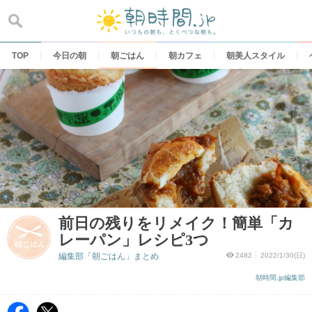
Skip
to
content
TOP
今日の朝
朝ごはん
朝カフェ
朝美人スタイル
前日の残りをリメイク！簡単「カ
レーパン」レシピ3つ
編集部「朝ごはん」まとめ
2482
2022/1/30(日)
朝時間.jp編集部