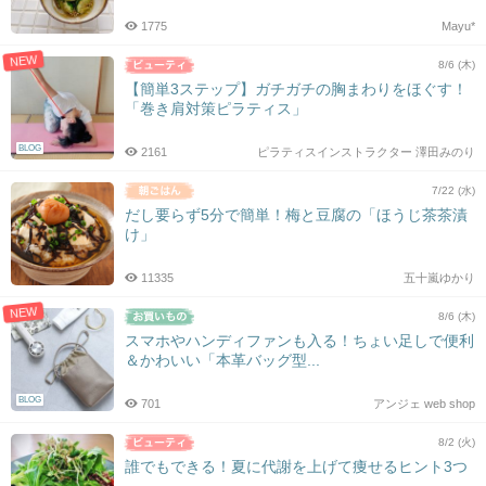
1775
Mayu*
NEW
8/6 (木)
【簡単3ステップ】ガチガチの胸まわりをほぐす！
「巻き肩対策ピラティス」
BLOG
2161
ピラティスインストラクター 澤田みのり
7/22 (水)
だし要らず5分で簡単！梅と豆腐の「ほうじ茶茶漬
け」
11335
五十嵐ゆかり
NEW
8/6 (木)
スマホやハンディファンも入る！ちょい足しで便利
＆かわいい「本革バッグ型...
BLOG
701
アンジェ web shop
8/2 (火)
誰でもできる！夏に代謝を上げて痩せるヒント3つ