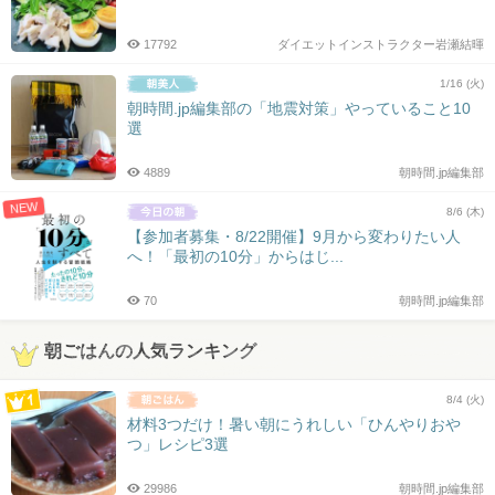
17792
ダイエットインストラクター岩瀬結暉
1/16 (火)
朝時間.jp編集部の「地震対策」やっていること10
選
4889
朝時間.jp編集部
NEW
8/6 (木)
【参加者募集・8/22開催】9月から変わりたい人
へ！「最初の10分」からはじ...
70
朝時間.jp編集部
朝ごはんの人気ランキング
8/4 (火)
材料3つだけ！暑い朝にうれしい「ひんやりおや
つ」レシピ3選
29986
朝時間.jp編集部