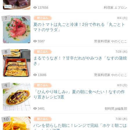
BLOG
137658
料理家 エプロン
8/4 (火)
夏のトマトは丸ごと冷凍！2分で作れる「丸ごとト
マトのサラダ」
5587
野菜料理家 やのくにこ
7/28 (火)
まるでうなぎ！？甘辛だれがやみつき「なすの蒲焼
き」
13086
野菜料理家 やのくにこ
8/3 (月)
「ひんやり味しみ♪」夏の朝に食べたい！なすの作
り置きレシピ3選
3481
朝時間.jp編集部
7/30 (木)
パンを切らした朝に！レンジで完結「ホケミ朝ごは