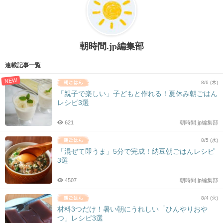
朝時間.jp編集部
連載記事一覧
NEW
8/6 (木)
「親子で楽しい」子どもと作れる！夏休み朝ごはん
レシピ3選
621
朝時間.jp編集部
8/5 (水)
「混ぜて即うま」5分で完成！納豆朝ごはんレシピ
3選
4507
朝時間.jp編集部
8/4 (火)
材料3つだけ！暑い朝にうれしい「ひんやりおや
つ」レシピ3選