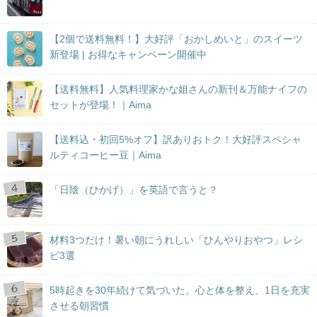
【2個で送料無料！】大好評「おかしめいと」のスイーツ
新登場 | お得なキャンペーン開催中
【送料無料】人気料理家かな姐さんの新刊＆万能ナイフの
セットが登場！｜Aima
【送料込・初回5%オフ】訳ありおトク！大好評スペシャ
ルティコーヒー豆｜Aima
「日陰（ひかげ）」を英語で言うと？
材料3つだけ！暑い朝にうれしい「ひんやりおやつ」レシ
ピ3選
5時起きを30年続けて気づいた。心と体を整え、1日を充実
させる朝習慣