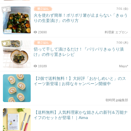
7/31 (金)
火を使わず簡単！ポリポリ箸が止まらない「きゅう
りの生姜漬け」の作り方
BLOG
23690
料理家 エプロン
7/30 (木)
切って干して漬けるだけ！『パリパリきゅうり漬
け』の作り置きレシピ
19189
Mayu*
【2個で送料無料！】大好評「おかしめいと」のス
イーツ新登場 | お得なキャンペーン開催中
朝時間.jp編集部
【送料無料】人気料理家かな姐さんの新刊＆万能ナ
イフのセットが登場！｜Aima