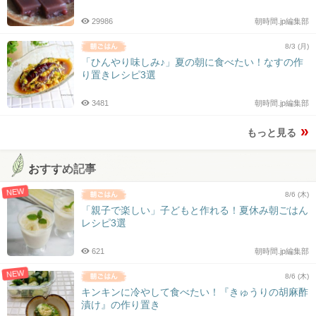
29986
朝時間.jp編集部
8/3 (月)
「ひんやり味しみ♪」夏の朝に食べたい！なすの作
り置きレシピ3選
3481
朝時間.jp編集部
もっと見る
おすすめ記事
NEW
8/6 (木)
「親子で楽しい」子どもと作れる！夏休み朝ごはん
レシピ3選
621
朝時間.jp編集部
NEW
8/6 (木)
キンキンに冷やして食べたい！『きゅうりの胡麻酢
漬け』の作り置き