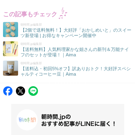
この記事もチェック
朝時間.jp編集部
【2個で送料無料！】大好評「おかしめいと」のスイー
ツ新登場 | お得なキャンペーン開催中
朝時間.jp編集部
【送料無料】人気料理家かな姐さんの新刊＆万能ナイ
フのセットが登場！｜Aima
朝時間.jp編集部
【送料込・初回5%オフ】訳ありおトク！大好評スペシ
ャルティコーヒー豆｜Aima