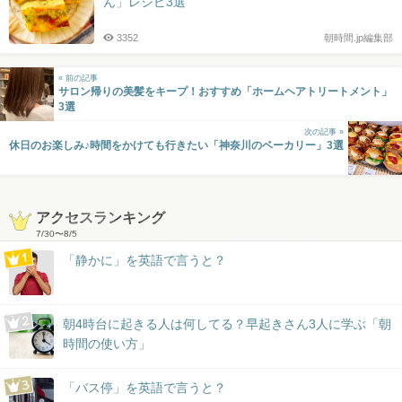
ん」レシピ3選
3352
朝時間.jp編集部
« 前の記事
サロン帰りの美髪をキープ！おすすめ「ホームヘアトリートメント」
3選
次の記事 »
休日のお楽しみ♪時間をかけても行きたい「神奈川のベーカリー」3選
アクセスランキング
7/30
〜
8/5
「静かに」を英語で言うと？
朝4時台に起きる人は何してる？早起きさん3人に学ぶ「朝
時間の使い方」
「バス停」を英語で言うと？