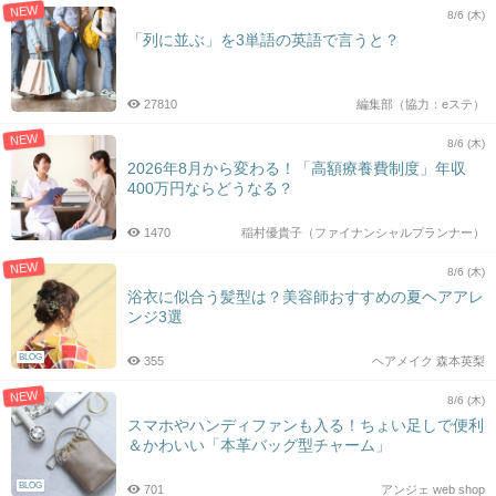
NEW
8/6 (木)
「列に並ぶ」を3単語の英語で言うと？
27810
編集部（協力：eステ）
NEW
8/6 (木)
2026年8月から変わる！「高額療養費制度」年収
400万円ならどうなる？
1470
稲村優貴子（ファイナンシャルプランナー）
NEW
8/6 (木)
浴衣に似合う髪型は？美容師おすすめの夏ヘアアレ
ンジ3選
BLOG
355
ヘアメイク 森本英梨
NEW
8/6 (木)
スマホやハンディファンも入る！ちょい足しで便利
＆かわいい「本革バッグ型チャーム」
BLOG
701
アンジェ web shop