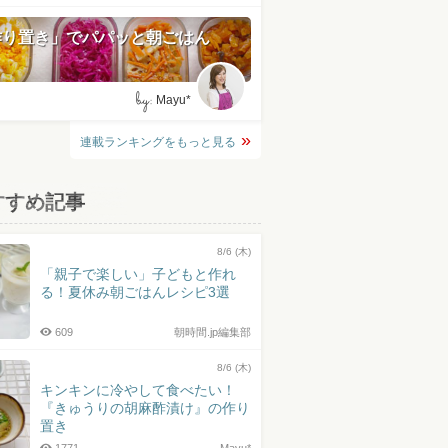
作り置き」でパパッと朝ごはん
by:
Mayu*
連載ランキングをもっと見る
すすめ記事
8/6 (木)
「親子で楽しい」子どもと作れ
る！夏休み朝ごはんレシピ3選
609
朝時間.jp編集部
8/6 (木)
キンキンに冷やして食べたい！
『きゅうりの胡麻酢漬け』の作り
置き