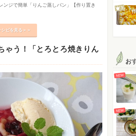
レンジで簡単「りんご蒸しパン」【作り置き
「
レシピを見る＞＞
ちゃう！「とろとろ焼きりん
お
NEW
NEW