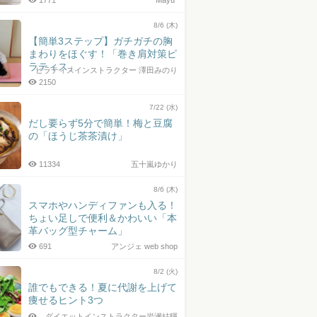
1771
Mayu*
8/6 (木)
【簡単3ステップ】ガチガチの胸
まわりをほぐす！「巻き肩対策ピ
ラティス」
ピラティスインストラクター 澤田みのり
2150
7/22 (水)
だし要らず5分で簡単！梅と豆腐
の「ほうじ茶茶漬け」
11334
五十嵐ゆかり
8/6 (木)
スマホやハンディファンも入る！
ちょい足しで便利＆かわいい「本
革バッグ型チャーム」
691
アンジェ web shop
8/2 (火)
誰でもできる！夏に代謝を上げて
痩せるヒント3つ
ダイエットインストラクター岩瀬結暉