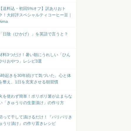
【送料込・初回5%オフ】訳ありおト
ク！大好評スペシャルティコーヒー豆｜
Aima
「日陰（ひかげ）」を英語で言うと？
材料3つだけ！暑い朝にうれしい「ひん
やりおやつ」レシピ3選
5時起きを30年続けて気づいた。心と体
を整え、1日を充実させる朝習慣
火を使わず簡単！ポリポリ箸が止まらな
い「きゅうりの生姜漬け」の作り方
切って干して漬けるだけ！『パリパリき
ゅうり漬け』の作り置きレシピ