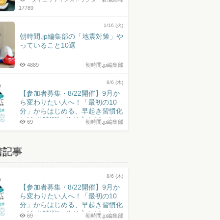
17789
1/16 (火)
朝時間.jp編集部の「地震対策」や
っていること10選
4889
朝時間.jp編集部
8/6 (木)
【参加者募集・8/22開催】9月か
ら変わりたい人へ！「最初の10
分」からはじめる、早起き習慣化
と“自分時間”の作り方｜ゲスト：
69
朝時間.jp編集部
井上皓史さん
着記事
8/6 (木)
【参加者募集・8/22開催】9月か
ら変わりたい人へ！「最初の10
分」からはじめる、早起き習慣化
と“自分時間”の作り方｜ゲスト：
69
朝時間.jp編集部