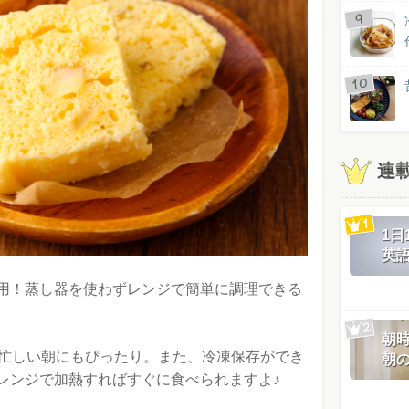
連
1
英
用！蒸し器を使わずレンジで簡単に調理できる
朝
、忙しい朝にもぴったり。また、冷凍保存ができ
朝
レンジで加熱すればすぐに食べられますよ♪