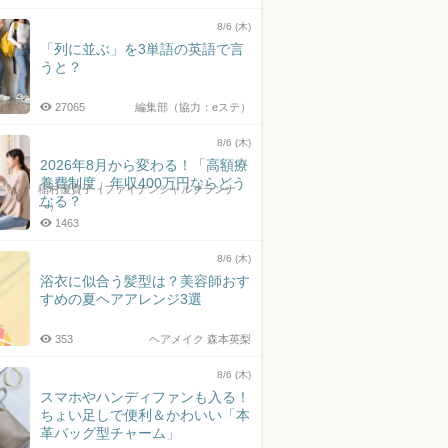
井上皓史さん
8/6 (木)
「列に並ぶ」を3単語の英語で言
うと？
27065
編集部（協力：eステ）
8/6 (木)
2026年8月から変わる！「高額療
養費制度」年収400万円ならどう
稲村優貴子（ファイナンシャルプランナ
なる？
ー）
1463
8/6 (木)
浴衣に似合う髪型は？美容師おす
すめの夏ヘアアレンジ3選
353
ヘアメイク 森本英梨
8/6 (木)
スマホやハンディファンも入る！
ちょい足しで便利＆かわいい「本
革バッグ型チャーム」