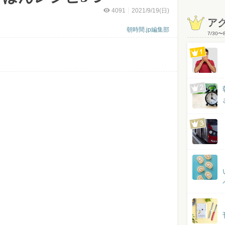
4091
2021/9/19(日)
ア
朝時間.jp編集部
7/30
〜