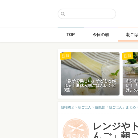
TOP
今日の朝
朝ご
Skip
注目
注目
to
content
「親子で楽しい」子どもと作
キンキ
れる！夏休み朝ごはんレシピ
い！『
3選
け』の
朝時間.jp
>
朝ごはん
>
編集部「朝ごはん」まとめ
レンジや
んご」朝ご