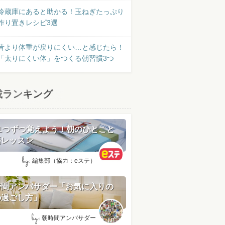
冷蔵庫にあると助かる！玉ねぎたっぷり
作り置きレシピ3選
昔より体重が戻りにくい…と感じたら！
「太りにくい体」をつくる朝習慣3つ
載ランキング
日1つずつ覚えよう！朝のひとこと
語レッスン
by:
編集部（協力：eステ）
時間アンバサダー「お気に入りの
の過ごし方」
by:
朝時間アンバサダー