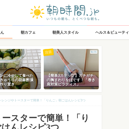
はん
朝カフェ
朝美人スタイル
ヘルス＆ビューティ
注目
BLOG
ンに冷やして食べた
【簡単3ステップ】ガチガチ
きゅうりの胡麻酢漬
の胸まわりをほぐす！「巻き
作り置き
肩対策ピラティス」
>
レンジやトースターで簡単！「りんご」朝ごはんレシピ3つ
トースターで簡単！「り
はんレシピ3つ