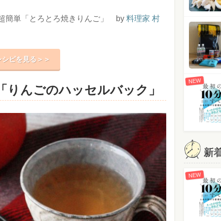
超簡単「とろとろ焼きりんご」 by
料理家 村
レシピを見る＞＞
NEW
「りんごのハッセルバック」
新
NEW