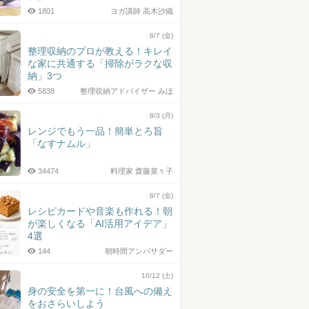
1801
ヨガ講師 高木沙織
8/7 (金)
整理収納のプロが教える！キレイ
な家に共通する「掃除がラクな収
納」3つ
5838
整理収納アドバイザー みほ
8/3 (月)
レンジでもう一品！簡単とろ旨
「なすナムル」
34474
料理家 齋藤菜々子
8/7 (金)
レシピカードや音楽も作れる！朝
が楽しくなる「AI活用アイデア」
4選
144
朝時間アンバサダー
10/12 (土)
身の安全を第一に！台風への備え
をおさらいしよう