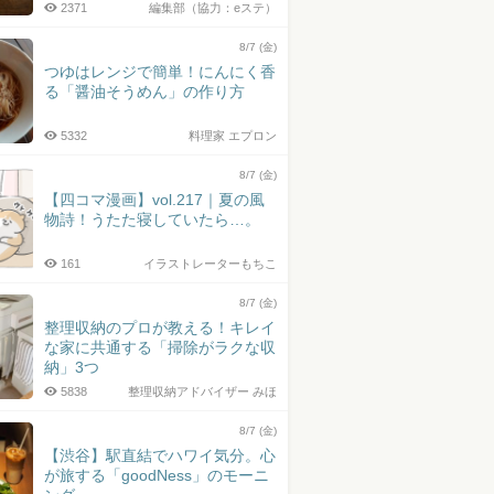
2371
編集部（協力：eステ）
8/7 (金)
つゆはレンジで簡単！にんにく香
る「醤油そうめん」の作り方
5332
料理家 エプロン
8/7 (金)
【四コマ漫画】vol.217｜夏の風
物詩！うたた寝していたら…。
161
イラストレーターもちこ
8/7 (金)
整理収納のプロが教える！キレイ
な家に共通する「掃除がラクな収
納」3つ
5838
整理収納アドバイザー みほ
8/7 (金)
【渋谷】駅直結でハワイ気分。心
が旅する「goodNess」のモーニ