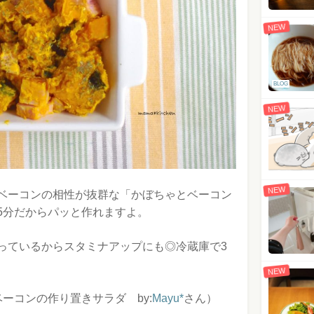
NEW
BLOG
NEW
NEW
ベーコンの相性が抜群な「かぼちゃとベーコン
5分だからパッと作れますよ。
っているからスタミナアップにも◎冷蔵庫で3
NEW
ーコンの作り置きサラダ by:
Mayu*
さん）