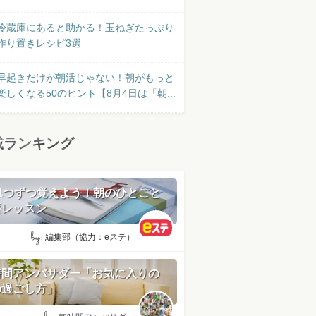
冷蔵庫にあると助かる！玉ねぎたっぷり
作り置きレシピ3選
早起きだけが朝活じゃない！朝がもっと
楽しくなる50のヒント【8月4日は「朝...
載ランキング
日1つずつ覚えよう！朝のひとこと
語レッスン
by:
編集部（協力：eステ）
時間アンバサダー「お気に入りの
の過ごし方」