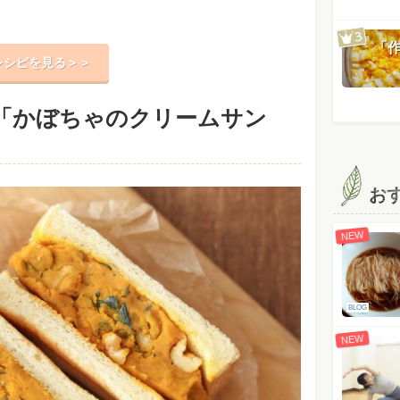
「
レシピを見る＞＞
「かぼちゃのクリームサン
お
NEW
BLOG
NEW