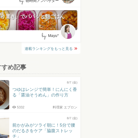
by:
朝時間アンバサダー
作り置き」でパパッと朝ごはん
by:
Mayu*
連載ランキングをもっと見る
すすめ記事
8/7 (金)
つゆはレンジで簡単！にんにく香
る「醤油そうめん」の作り方
5332
料理家 エプロン
8/7 (金)
前かがみがツライ朝に！5分で腰
のだるさをケア「脇腹ストレッ
チ」