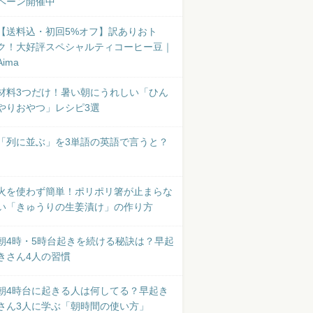
ペーン開催中
【送料込・初回5%オフ】訳ありおト
ク！大好評スペシャルティコーヒー豆｜
Aima
材料3つだけ！暑い朝にうれしい「ひん
やりおやつ」レシピ3選
「列に並ぶ」を3単語の英語で言うと？
火を使わず簡単！ポリポリ箸が止まらな
い「きゅうりの生姜漬け」の作り方
朝4時・5時台起きを続ける秘訣は？早起
きさん4人の習慣
朝4時台に起きる人は何してる？早起き
さん3人に学ぶ「朝時間の使い方」