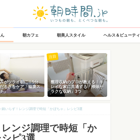
はん
朝カフェ
朝美人スタイル
ヘルス＆ビューティ
注目
みがツライ朝に！5分
整理収納のプロが教える！キ
だるさをケア「脇腹ス
レイな家に共通する「掃除が
チ」
ラクな収納」3つ
>
鍋いらず！レンジ調理で時短「かぼちゃ」レシピ3選
！レンジ調理で時短「か
シピ3選