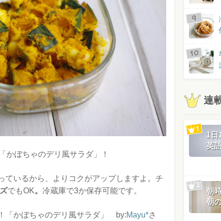
連
1
英
る「かぼちゃのデリ風サラダ」！
っているから、よりコクがアップしますよ。チ
ーズ
でもOK
。
冷蔵庫で3か保存可能です。
朝
朝
「かぼちゃのデリ風サラダ」 by:
Mayu*
さ