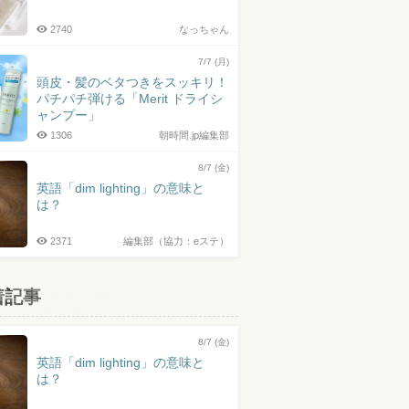
2740
なっちゃん
7/7 (月)
頭皮・髪のベタつきをスッキリ！
パチパチ弾ける「Merit ドライシ
ャンプー」
1306
朝時間.jp編集部
8/7 (金)
英語「dim lighting」の意味と
は？
2371
編集部（協力：eステ）
着記事
8/7 (金)
英語「dim lighting」の意味と
は？