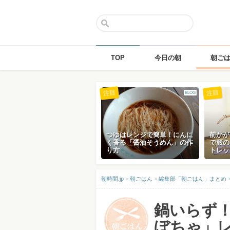
TOP
今日の朝
朝ご
Skip
注目
注目
BLOG
to
content
つゆはレンジで簡単！にんに
前かが
く香る「醤油そうめん」の作
で腰の
り方
トレッ
朝時間.jp
>
朝ごはん
>
編集部「朝ごはん」まとめ
鍋いらず
ぼちゃ」レ