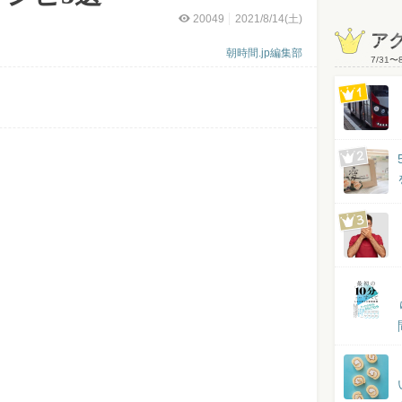
20049
2021/8/14(土)
ア
朝時間.jp編集部
7/31
〜