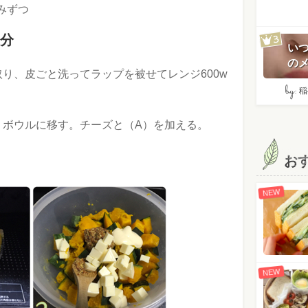
みずつ
0分
い
のメ
り、皮ごと洗ってラップを被せてレンジ600w
by:
稲
、ボウルに移す。チーズと（A）を加える。
お
NEW
NEW