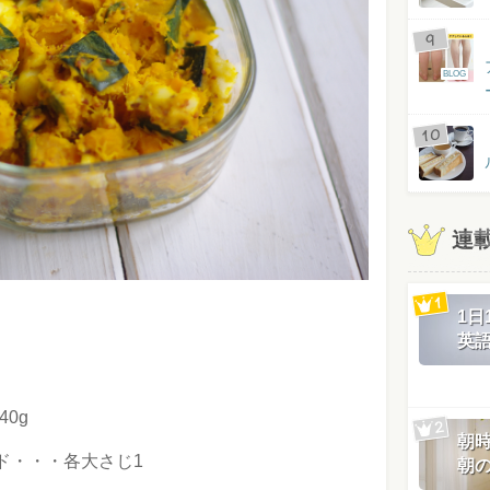
BLOG
連
1
英
0g
朝
ド・・・各大さじ1
朝