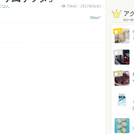
ごはん
75642
2017/8/3(木)
ア
Mayu*
8/1
〜
8/