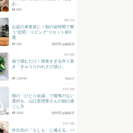
ト」
士）
866
8/8 (土)
お盆の来客前に！朝の短時間で整
う“玄関・リビング”リセット術3
選
434
朝時間.jp編集部
8/4 (木)
袋で揉むだけ！簡単すぎる作り置
き「きゅうりのわさび漬け」
138440
Mayu*
11/1 (水)
朝の「ひとり会議」で後悔のない
選択を。山口恵理香さんの朝の過
ごし方
4664
朝時間.jp編集部
1/17 (水)
外出先の「もしも」に備える。バ