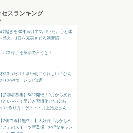
クセスランキング
7
5時起きを30年続けて気づいた。心と体
を整え、1日を充実させる朝習慣
「バス停」を英語で言うと？
材料3つだけ！暑い朝にうれしい「ひん
やりおやつ」レシピ3選
【参加者募集】8/22開催！9月から変わ
りたい人へ！早起き習慣化と“自分時
間”の作り方｜ゲスト：井上皓史さん
【2個で送料無料！】大好評「おかしめ
いと」のスイーツ新登場 | お得なキャン