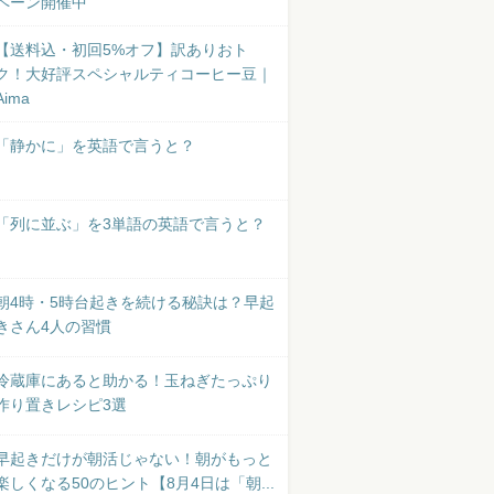
ペーン開催中
【送料込・初回5%オフ】訳ありおト
ク！大好評スペシャルティコーヒー豆｜
Aima
「静かに」を英語で言うと？
「列に並ぶ」を3単語の英語で言うと？
朝4時・5時台起きを続ける秘訣は？早起
きさん4人の習慣
冷蔵庫にあると助かる！玉ねぎたっぷり
作り置きレシピ3選
早起きだけが朝活じゃない！朝がもっと
楽しくなる50のヒント【8月4日は「朝...