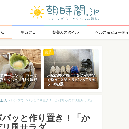
はん
朝カフェ
朝美人スタイル
ヘルス＆ビューティ
注目
でモーニング！マーマ
お盆の来客前に！朝の短時間
醤油タレの「彩り温野
で整う“玄関・リビング”リセ
ート」
ット術3選
ごはん
>
レンジでパパッと作り置き！「かぼちゃのデリ風サラダ」
パパッと作り置き！「か
デリ風サラダ」