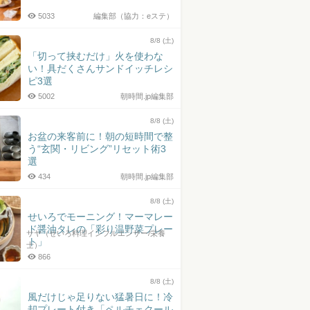
5033
編集部（協力：eステ）
8/8 (土)
「切って挟むだけ」火を使わな
い！具だくさんサンドイッチレシ
ピ3選
5002
朝時間.jp編集部
8/8 (土)
お盆の来客前に！朝の短時間で整
う“玄関・リビング”リセット術3
選
434
朝時間.jp編集部
8/8 (土)
せいろでモーニング！マーマレー
ド醤油タレの「彩り温野菜プレー
サヤ（せいろ料理インフルエンサー/栄養
ト」
士）
866
8/8 (土)
風だけじゃ足りない猛暑日に！冷
却プレート付き「ペルチェクール