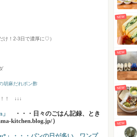
NEW
け！2-3日で濃厚に♡）
NEW
ダ
の胡麻だれポン酢
NEW
！ ↓↓↓
en」
・・・日々のごはん記録、とき
kitchen.blog.jp/）
NEW
yu*」・・・パンの日が多い、ワンプ