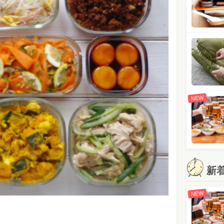
NEW
新
NEW