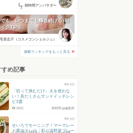
by:
朝時間アンバサダー
つでも、いつまでも輝き続ける♪朝
イクTIPS
毛登志子（コスメコンシェルジュ）
連載ランキングをもっと見る
すすめ記事
8/8 (土)
「切って挟むだけ」火を使わな
い！具だくさんサンドイッチレシ
ピ3選
5002
朝時間.jp編集部
8/8 (土)
せいろでモーニング！マーマレー
ド醤油タレの「彩り温野菜プレー
サヤ（せいろ料理インフルエンサー/栄養