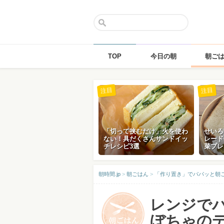
TOP
今日の朝
朝ご
Skip
注目
注目
to
content
「切って挟むだけ」火を使わ
せいろ
ない！具だくさんサンドイッ
レード
チレシピ3選
菜プレ
朝時間.jp
>
朝ごはん
>
「作り置き」でパパッと朝
レンジで
ぼちゃの