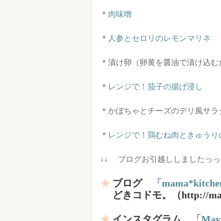
＊
肉味噌
＊
人参とセロリのレモンマリネ
＊漬け卵（卵黄を醤油で漬け込むだ
＊
レンジで！茄子の揚げ浸し
＊かぼちゃとチーズのデリ風サラ
＊
レンジで！鶏むね肉ときゅうり
↓↓ ブログお引越ししましたっっ！
ブログ
「mama*kitch
どきコドモ。（http://mama-
インスタグラム
「Ma