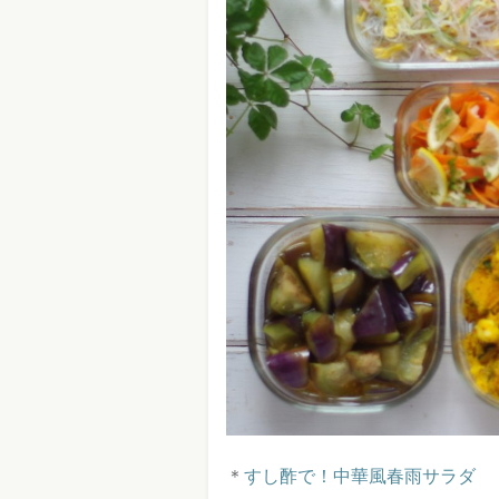
＊
すし酢で！中華風春雨サラダ