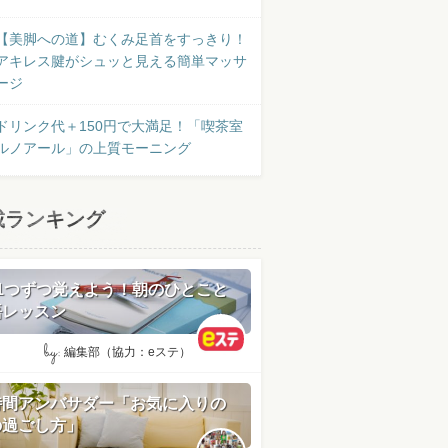
【美脚への道】むくみ足首をすっきり！
アキレス腱がシュッと見える簡単マッサ
ージ
ドリンク代＋150円で大満足！「喫茶室
ルノアール」の上質モーニング
載ランキング
日1つずつ覚えよう！朝のひとこと
語レッスン
by:
編集部（協力：eステ）
時間アンバサダー「お気に入りの
の過ごし方」