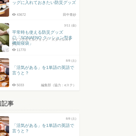
ッグに入れておきたい防災グッズ
43672
田中青紗
3/11 (金)
平常時も使える防災グッズ
◎「SONAENO クッション型多
ライフスタイルショップ「スタイルスト
機能寝袋」
ア」
11770
8/8 (土)
「活気がある」を1単語の英語で
言うと？
5033
編集部（協力：eステ）
着記事
8/8 (土)
「活気がある」を1単語の英語で
言うと？