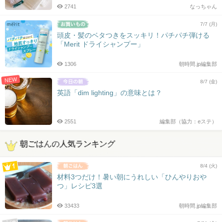
2741
なっちゃん
7/7 (月)
頭皮・髪のベタつきをスッキリ！パチパチ弾ける
「Merit ドライシャンプー」
1306
朝時間.jp編集部
NEW
8/7 (金)
英語「dim lighting」の意味とは？
2551
編集部（協力：eステ）
朝ごはんの人気ランキング
8/4 (火)
材料3つだけ！暑い朝にうれしい「ひんやりおや
つ」レシピ3選
33433
朝時間.jp編集部