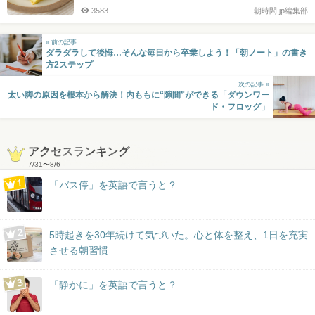
3583
朝時間.jp編集部
« 前の記事
ダラダラして後悔…そんな毎日から卒業しよう！「朝ノート」の書き
方2ステップ
次の記事 »
太い脚の原因を根本から解決！内ももに“隙間”ができる「ダウンワー
ド・フロッグ」
アクセスランキング
7/31
〜
8/6
「バス停」を英語で言うと？
5時起きを30年続けて気づいた。心と体を整え、1日を充実
させる朝習慣
「静かに」を英語で言うと？