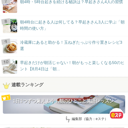
朝4時・5時台起きを続ける秘訣は？早起きさん4人の習慣
朝4時台に起きる人は何してる？早起きさん3人に学ぶ「朝
時間の使い方」
冷蔵庫にあると助かる！玉ねぎたっぷり作り置きレシピ3
選
早起きだけが朝活じゃない！朝がもっと楽しくなる50のヒ
ント【8月4日は「朝...
連載ランキング
1日1つずつ覚えよう！朝のひとこと英語レッスン
by:
編集部（協力：eステ）