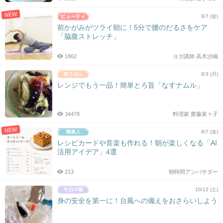
NEW
8/7 (金)
前かがみがツライ朝に！5分で腰のだるさをケア
「脇腹ストレッチ」
1862
ヨガ講師 高木沙織
8/3 (月)
レンジでもう一品！簡単とろ旨「なすナムル」
34478
料理家 齋藤菜々子
NEW
8/7 (金)
レシピカードや音楽も作れる！朝が楽しくなる「AI
活用アイデア」4選
213
朝時間アンバサダー
10/12 (土)
身の安全を第一に！台風への備えをおさらいしよう