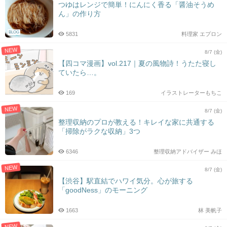
つゆはレンジで簡単！にんにく香る「醤油そうめ
ん」の作り方
BLOG
5831
料理家 エプロン
NEW
8/7 (金)
【四コマ漫画】vol.217｜夏の風物詩！うたた寝し
ていたら…。
169
イラストレーターもちこ
NEW
8/7 (金)
整理収納のプロが教える！キレイな家に共通する
「掃除がラクな収納」3つ
6346
整理収納アドバイザー みほ
NEW
8/7 (金)
【渋谷】駅直結でハワイ気分。心が旅する
「goodNess」のモーニング
1663
林 美帆子
NEW