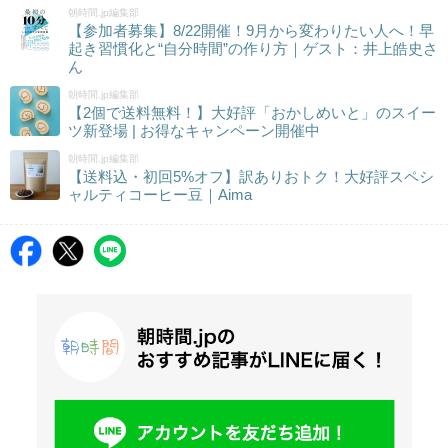
朝時間.jp編集部
【参加者募集】8/22開催！9月から変わりたい人へ！早
起き習慣化と“自分時間”の作り方｜ゲスト：井上皓史さ
ん
朝時間.jp編集部
【2個で送料無料！】大好評「おかしめいと」のスイー
ツ新登場 | お得なキャンペーン開催中
朝時間.jp編集部
【送料込・初回5%オフ】訳ありおトク！大好評スペシ
ャルティコーヒー豆｜Aima