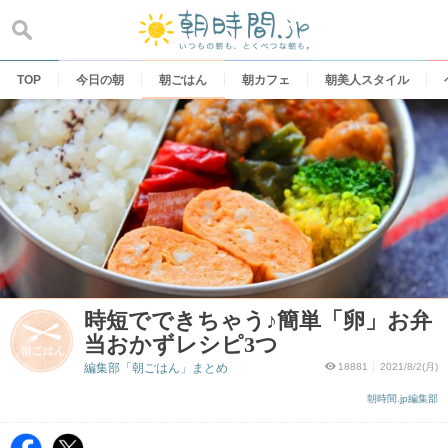
Skip
to
content
TOP
今日の朝
朝ごはん
朝カフェ
朝美人スタイル
時短でできちゃう♪簡単「卵」お弁
当おかずレシピ3つ
編集部「朝ごはん」まとめ
18881
2021/8/2(月)
朝時間.jp編集部