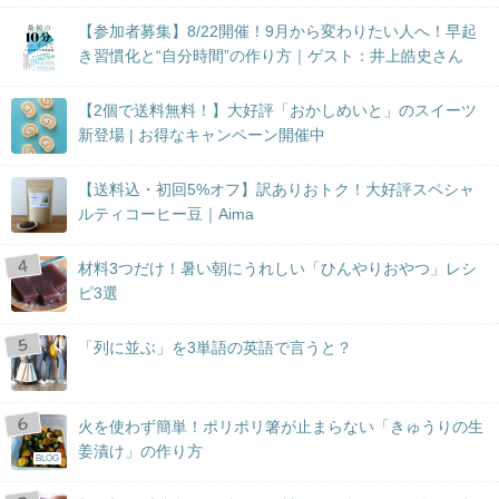
【参加者募集】8/22開催！9月から変わりたい人へ！早起
き習慣化と“自分時間”の作り方｜ゲスト：井上皓史さん
【2個で送料無料！】大好評「おかしめいと」のスイーツ
新登場 | お得なキャンペーン開催中
【送料込・初回5%オフ】訳ありおトク！大好評スペシャ
ルティコーヒー豆｜Aima
材料3つだけ！暑い朝にうれしい「ひんやりおやつ」レシ
ピ3選
「列に並ぶ」を3単語の英語で言うと？
火を使わず簡単！ポリポリ箸が止まらない「きゅうりの生
姜漬け」の作り方
BLOG