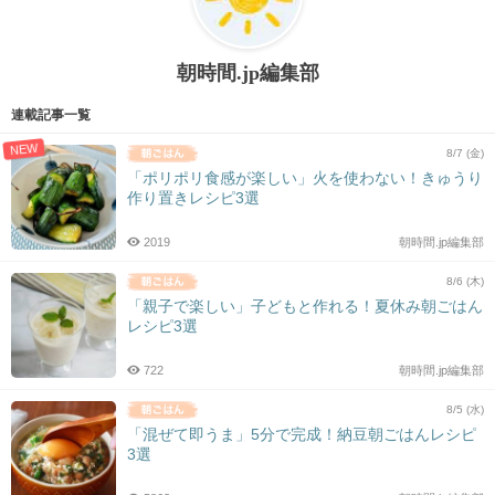
朝時間.jp編集部
連載記事一覧
NEW
8/7 (金)
「ポリポリ食感が楽しい」火を使わない！きゅうり
作り置きレシピ3選
2019
朝時間.jp編集部
8/6 (木)
「親子で楽しい」子どもと作れる！夏休み朝ごはん
レシピ3選
722
朝時間.jp編集部
8/5 (水)
「混ぜて即うま」5分で完成！納豆朝ごはんレシピ
3選