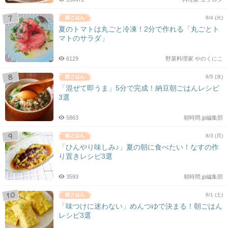
8/4 (火)
夏のトマトは丸ごと冷凍！2分で作れる「丸ごとト
マトのサラダ」
6129
野菜料理家 やのくにこ
8/5 (水)
「混ぜて即うま」5分で完成！納豆朝ごはんレシピ
3選
5863
朝時間.jp編集部
8/3 (月)
「ひんやり味しみ♪」夏の朝に食べたい！なすの作
り置きレシピ3選
3593
朝時間.jp編集部
8/1 (土)
「味つけに迷わない」めんつゆで決まる！朝ごはん
レシピ3選