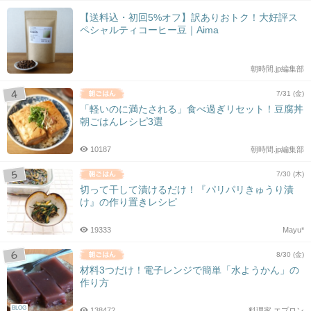
【送料込・初回5%オフ】訳ありおトク！大好評ス
ペシャルティコーヒー豆｜Aima
朝時間.jp編集部
7/31 (金)
「軽いのに満たされる」食べ過ぎリセット！豆腐丼
朝ごはんレシピ3選
10187
朝時間.jp編集部
7/30 (木)
切って干して漬けるだけ！『パリパリきゅうり漬
け』の作り置きレシピ
19333
Mayu*
8/30 (金)
材料3つだけ！電子レンジで簡単「水ようかん」の
作り方
BLOG
138472
料理家 エプロン