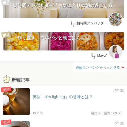
朝時間アンバサダー「お気に入りの朝の過ごし方」
by:
朝時間アンバサダー
「作り置き」でパパッと朝ごはん
by:
Mayu*
連載ランキングをもっと見る
新着記事
NEW
8/7 (金)
英語「dim lighting」の意味とは？
2551
編集部（協力：eステ）
NEW
8/7 (金)