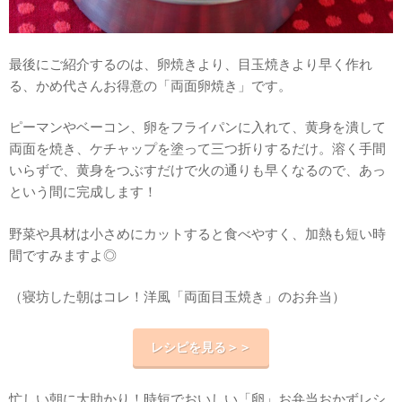
最後にご紹介するのは、卵焼きより、目玉焼きより早く作れ
る、かめ代さんお得意の「両面卵焼き」です。
ピーマンやベーコン、卵をフライパンに入れて、黄身を潰して
両面を焼き、ケチャップを塗って三つ折りするだけ。溶く手間
いらずで、黄身をつぶすだけで火の通りも早くなるので、あっ
という間に完成します！
野菜や具材は小さめにカットすると食べやすく、加熱も短い時
間ですみますよ◎
（
寝坊した朝はコレ！洋風「両面目玉焼き」のお弁当
）
レシピを見る＞＞
忙しい朝に大助かり！時短でおいしい「卵」お弁当おかずレシ