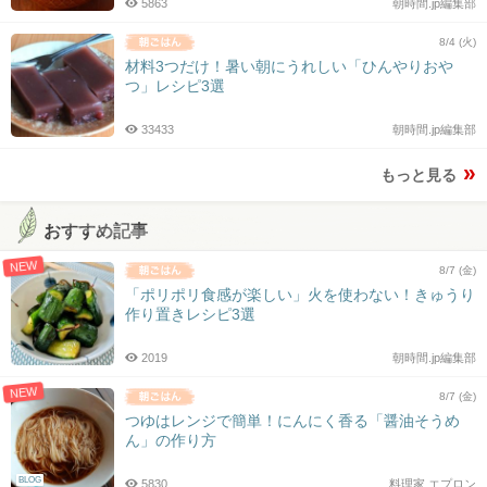
5863
朝時間.jp編集部
8/4 (火)
材料3つだけ！暑い朝にうれしい「ひんやりおや
つ」レシピ3選
33433
朝時間.jp編集部
もっと見る
おすすめ記事
NEW
8/7 (金)
「ポリポリ食感が楽しい」火を使わない！きゅうり
作り置きレシピ3選
2019
朝時間.jp編集部
NEW
8/7 (金)
つゆはレンジで簡単！にんにく香る「醤油そうめ
ん」の作り方
BLOG
5830
料理家 エプロン