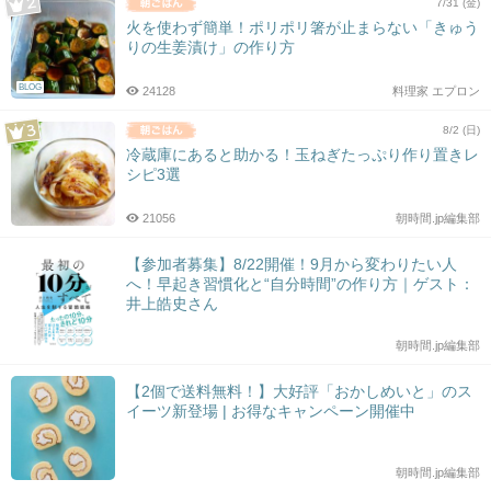
7/31 (金)
火を使わず簡単！ポリポリ箸が止まらない「きゅう
りの生姜漬け」の作り方
BLOG
24128
料理家 エプロン
8/2 (日)
冷蔵庫にあると助かる！玉ねぎたっぷり作り置きレ
シピ3選
21056
朝時間.jp編集部
【参加者募集】8/22開催！9月から変わりたい人
へ！早起き習慣化と“自分時間”の作り方｜ゲスト：
井上皓史さん
朝時間.jp編集部
【2個で送料無料！】大好評「おかしめいと」のス
イーツ新登場 | お得なキャンペーン開催中
朝時間.jp編集部