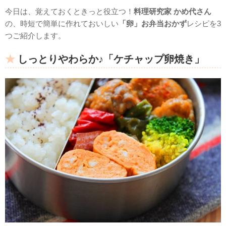
今日は、覚えておくときっと役立つ！
料理研究家 かめ代さん
の、時短で簡単に作れておいしい
「卵」お弁当おかず
レシピを3
つご紹介します。
しっとりやわらか♪「ケチャップ卵焼き」