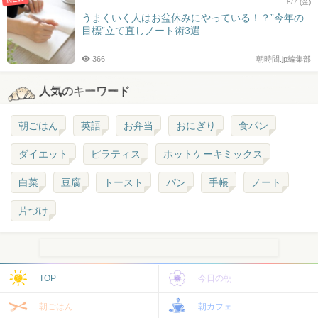
8/7 (金)
うまくいく人はお盆休みにやっている！？”今年の
目標”立て直しノート術3選
366
朝時間.jp編集部
人気のキーワード
朝ごはん
英語
お弁当
おにぎり
食パン
ダイエット
ピラティス
ホットケーキミックス
白菜
豆腐
トースト
パン
手帳
ノート
片づけ
TOP
今日の朝
朝ごはん
朝カフェ