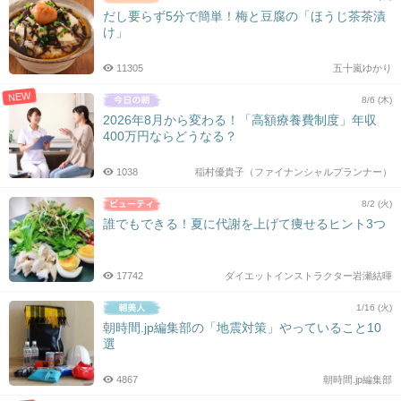
だし要らず5分で簡単！梅と豆腐の「ほうじ茶茶漬
け」
11305
五十嵐ゆかり
NEW
8/6 (木)
2026年8月から変わる！「高額療養費制度」年収
400万円ならどうなる？
1038
稲村優貴子（ファイナンシャルプランナー）
8/2 (火)
誰でもできる！夏に代謝を上げて痩せるヒント3つ
17742
ダイエットインストラクター岩瀬結暉
1/16 (火)
朝時間.jp編集部の「地震対策」やっていること10
選
4867
朝時間.jp編集部