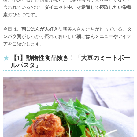
言われているので、
ダイエット中こそ意識して摂取したい栄養
素
のひとつです。
今日は、
朝ごはんが大好き
な朝美人さんたちが作っている、
タ
ンパク質
がしっかり摂れておいしい
朝ごはんメニューやアイデ
ア
をご紹介します。
【1】動物性食品抜き！「大豆のミートボー
ルパスタ」