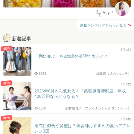
by:
Mayu*
連載ランキングをもっと見る
新着記事
NEW
8/6 (木)
「列に並ぶ」を3単語の英語で言うと？
8083
編集部（協力：eステ）
NEW
8/6 (木)
2026年8月から変わる！「高額療養費制度」年収
400万円ならどうなる？
1038
稲村優貴子（ファイナンシャルプランナー）
NEW
8/6 (木)
浴衣に似合う髪型は？美容師おすすめの夏ヘアアレ
ンジ3選