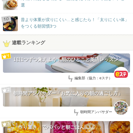
選
昔より体重が戻りにくい…と感じたら！「太りにくい体」
をつくる朝習慣3つ
連載ランキング
1日1つずつ覚えよう！朝のひとこと英語レッスン
by:
編集部（協力：eステ）
朝時間アンバサダー「お気に入りの朝の過ごし方」
by:
朝時間アンバサダー
「作り置き」でパパッと朝ごはん