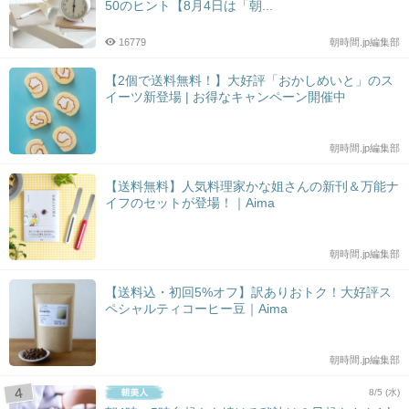
50のヒント【8月4日は「朝...
16779
朝時間.jp編集部
【2個で送料無料！】大好評「おかしめいと」のス
イーツ新登場 | お得なキャンペーン開催中
朝時間.jp編集部
【送料無料】人気料理家かな姐さんの新刊＆万能ナ
イフのセットが登場！｜Aima
朝時間.jp編集部
【送料込・初回5%オフ】訳ありおトク！大好評ス
ペシャルティコーヒー豆｜Aima
朝時間.jp編集部
8/5 (水)