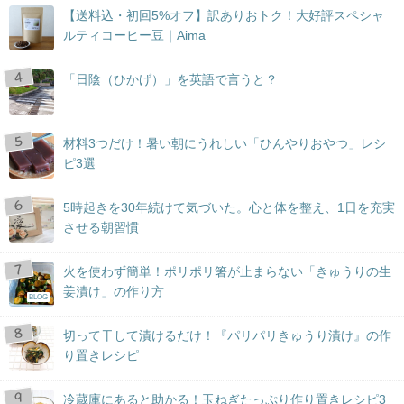
【送料込・初回5%オフ】訳ありおトク！大好評スペシャ
ルティコーヒー豆｜Aima
「日陰（ひかげ）」を英語で言うと？
材料3つだけ！暑い朝にうれしい「ひんやりおやつ」レシ
ピ3選
5時起きを30年続けて気づいた。心と体を整え、1日を充実
させる朝習慣
火を使わず簡単！ポリポリ箸が止まらない「きゅうりの生
姜漬け」の作り方
BLOG
切って干して漬けるだけ！『パリパリきゅうり漬け』の作
り置きレシピ
冷蔵庫にあると助かる！玉ねぎたっぷり作り置きレシピ3