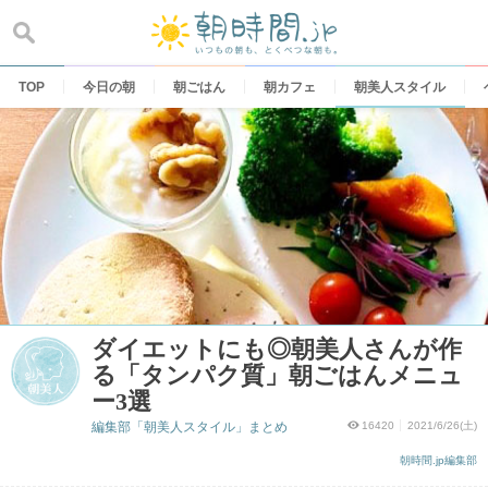
Skip
to
content
TOP
今日の朝
朝ごはん
朝カフェ
朝美人スタイル
ダイエットにも◎朝美人さんが作
る「タンパク質」朝ごはんメニュ
ー3選
編集部「朝美人スタイル」まとめ
16420
2021/6/26(土)
朝時間.jp編集部