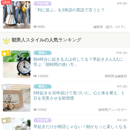
NEW
8/6 (木)
「列に並ぶ」を3単語の英語で言うと？
8083
編集部（協力：eステ）
朝美人スタイルの人気ランキング
7/28 (火)
朝4時台に起きる人は何してる？早起きさん3人に
学ぶ「朝時間の使い方」
116493
朝時間.jp編集部
8/5 (水)
5時起きを30年続けて気づいた。心と体を整え、1
日を充実させる朝習慣
37693
朝時間アンバサダー
8/4 (火)
早起きだけが朝活じゃない！朝がもっと楽しくなる