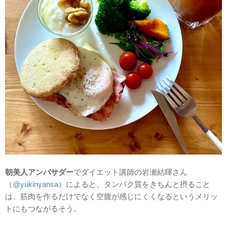
朝美人アンバサダー
でダイエット講師の岩瀬結暉さん
（
@yukinyansa
）によると、タンパク質をきちんと摂ること
は、筋肉を作るだけでなく空腹が感じにくくなるというメリッ
トにもつながるそう。