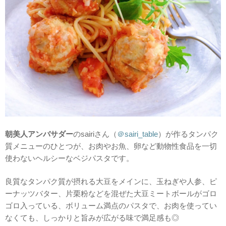
朝美人アンバサダー
のsairiさん（
＠sairi_table
）が作るタンパク
質メニューのひとつが、お肉やお魚、卵など動物性食品を一切
使わないヘルシーなベジパスタです。
良質なタンパク質が摂れる大豆をメインに、玉ねぎや人参、ピ
ーナッツバター、片栗粉などを混ぜた大豆ミートボールがゴロ
ゴロ入っている、ボリューム満点のパスタで、お肉を使ってい
なくても、しっかりと旨みが広がる味で満足感も◎