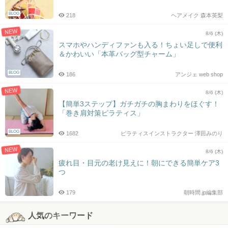
BLOG
218
ヘアメイク 森本英梨
NEW
8/6 (木)
スマホやハンディファンも入る！ちょい足しで便利
＆かわいい「本革バッグ型チャーム」
BLOG
186
アンジェ web shop
NEW
8/6 (木)
【簡単3ステップ】ガチガチの胸まわりをほぐす！
「巻き肩対策ピラティス」
BLOG
1682
ピラティスインストラクター 澤田みのり
NEW
8/6 (木)
疲れ目・目元の老け見えに！朝にできる簡単ケア3
つ
179
朝時間.jp編集部
人気のキーワード