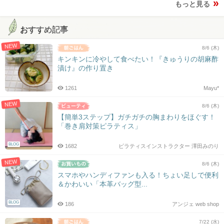
もっと見る
おすすめ記事
NEW
8/6 (木)
キンキンに冷やして食べたい！『きゅうりの胡麻酢
漬け』の作り置き
1261
Mayu*
NEW
8/6 (木)
【簡単3ステップ】ガチガチの胸まわりをほぐす！
「巻き肩対策ピラティス」
BLOG
1682
ピラティスインストラクター 澤田みのり
NEW
8/6 (木)
スマホやハンディファンも入る！ちょい足しで便利
＆かわいい「本革バッグ型...
BLOG
186
アンジェ web shop
7/22 (水)