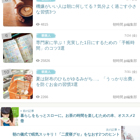
機嫌がいい人は朝に何してる？気分よく過ごす小さ
な習慣3つ
4815
朝時間.jp編集部
7/24 (金)
専門家に学ぶ！充実した1日にするための「手帳時
間」のコツ3選
25826
朝時間.jp編集部
7/31 (金)
夏は財布のひもがゆるみがち…。「うっかり出費」
を防ぐお金の習慣3選
2266
朝時間.jp編集部
« 前の記事
暮らしをもっとスローに。お茶の時間を楽しむための本、オススメ2
冊
次の記事 »
朝の儀式で眠気スッキリ！「二度寝グセ」をなおす2つのヒント