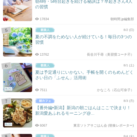
朝4時・5時台起きを続ける秘訣は？早起きさん4人
の習慣
17834
朝時間.jp編集部
8/2 (日)
夏の不調をためない人が続けている！毎日の3つの
習慣
13762
長谷川千尋（美習慣コーチ🄬）
8/1 (土)
夏は予定通りにいかない。手帳を開くのもめんどく
さい日の「ふせん」活用術
BLOG
7511
かなころ（石山可奈子）
8/3 (月)
【番外編•新潟】新潟の朝ごはんはここで決まり！
新潟愛あふれるモーニング@...
BLOG
6067
東京ソトアサごはん会 (朝食レポーター)
8/4 (火)