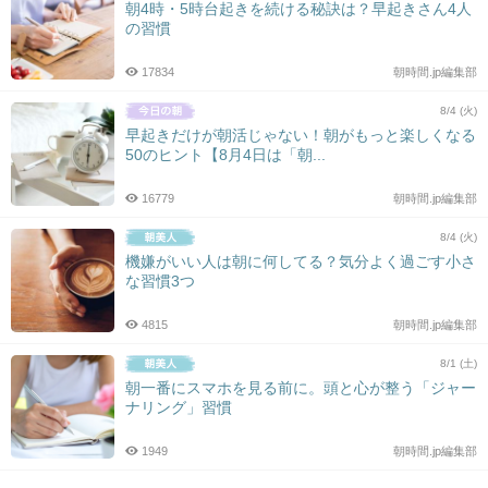
朝4時・5時台起きを続ける秘訣は？早起きさん4人
の習慣
17834
朝時間.jp編集部
8/4 (火)
早起きだけが朝活じゃない！朝がもっと楽しくなる
50のヒント【8月4日は「朝...
16779
朝時間.jp編集部
8/4 (火)
機嫌がいい人は朝に何してる？気分よく過ごす小さ
な習慣3つ
4815
朝時間.jp編集部
8/1 (土)
朝一番にスマホを見る前に。頭と心が整う「ジャー
ナリング」習慣
1949
朝時間.jp編集部