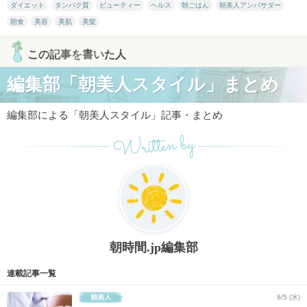
ダイエット
タンパク質
ビューティー
ヘルス
朝ごはん
朝美人アンバサダー
朝食
美容
美肌
美髪
この記事を書いた人
編集部「朝美人スタイル」まとめ
編集部による「朝美人スタイル」記事・まとめ
Written by
朝時間.jp編集部
連載記事一覧
8/5 (水)