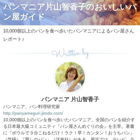
パンマニア片山智香子のおいしいパ
ン屋ガイド
10,000個以上のパンを食べ歩いたパンマニアによるパン屋さん
レポート♪
Written by
パンマニア 片山智香子
パンマニア、パン料理研究家
http://panyameguri.jimdo.com/
10,000個以上のパンを食べ歩いたパンマニア。全国のパンを紹介す
る日本最大級コミュニティ『パン屋さんめぐりの会』を主宰。著書
に『ボウルで３分こねるだけ！ラク！早！カンタン！おうちパン』
（学研）『愛しのパン』（洋泉社）がある。最近では、テレビ、ラ