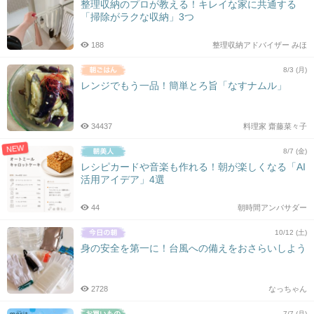
整理収納のプロが教える！キレイな家に共通する
「掃除がラクな収納」3つ
188
整理収納アドバイザー みほ
8/3 (月)
レンジでもう一品！簡単とろ旨「なすナムル」
34437
料理家 齋藤菜々子
NEW
8/7 (金)
レシピカードや音楽も作れる！朝が楽しくなる「AI
活用アイデア」4選
44
朝時間アンバサダー
10/12 (土)
身の安全を第一に！台風への備えをおさらいしよう
2728
なっちゃん
7/7 (月)