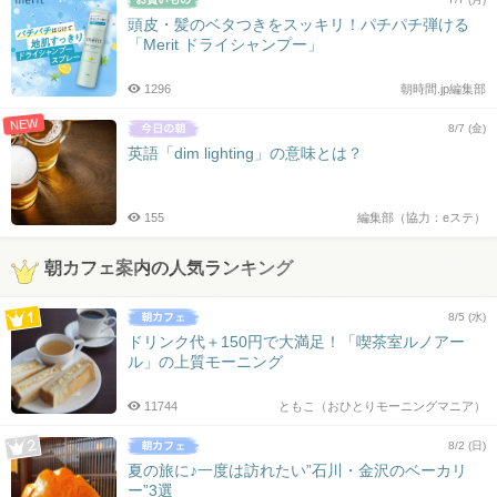
頭皮・髪のベタつきをスッキリ！パチパチ弾ける
「Merit ドライシャンプー」
1296
朝時間.jp編集部
NEW
8/7 (金)
英語「dim lighting」の意味とは？
155
編集部（協力：eステ）
朝カフェ案内の人気ランキング
8/5 (水)
ドリンク代＋150円で大満足！「喫茶室ルノアー
ル」の上質モーニング
11744
ともこ（おひとりモーニングマニア）
8/2 (日)
夏の旅に♪一度は訪れたい”石川・金沢のベーカリ
ー”3選