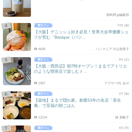
朝時間.jp編集部
7/31 (金)
【大阪】デニッシュ好き必見！世界大会準優勝シェ
フが営む「Basique（バジ...
4608
パンマニア 片山智香子
8/1 (土)
【大阪・西田辺】朝7時オープン！まるでアトリエ
のような喫茶店で楽しむト...
1967
アラサーOL あや
2/7 (金)
【築地】まるで隠れ家。創業53年の名店「長生
庵」で至福の朝ごはん
12224
林 美帆子
8/3 (月)