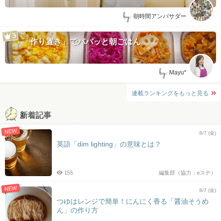
by:
朝時間アンバサダー
「作り置き」でパパッと朝ごはん
by:
Mayu*
連載ランキングをもっと見る
新着記事
NEW
8/7 (金)
英語「dim lighting」の意味とは？
155
編集部（協力：eステ）
NEW
8/7 (金)
つゆはレンジで簡単！にんにく香る「醤油そうめ
ん」の作り方