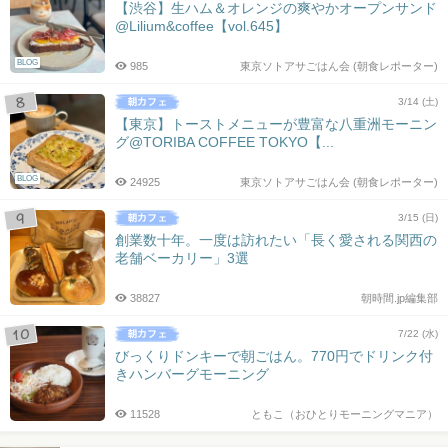
【渋谷】生ハム＆オレンジの爽やかオープンサンド
@Lilium&coffee【vol.645】
BLOG
985
東京ソトアサごはん会 (朝食レポーター)
3/14 (土)
【東京】トーストメニューが豊富な八重洲モーニン
グ@TORIBA COFFEE TOKYO【...
BLOG
24925
東京ソトアサごはん会 (朝食レポーター)
3/15 (日)
創業数十年。一度は訪れたい「長く愛される関西の
老舗ベーカリー」3選
38827
朝時間.jp編集部
7/22 (水)
びっくりドンキーで朝ごはん。770円でドリンク付
きハンバーグモーニング
11528
ともこ（おひとりモーニングマニア）