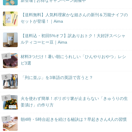
新登場 | お得なキャンペーン開催中
【送料無料】人気料理家かな姐さんの新刊＆万能ナイフの
セットが登場！｜Aima
【送料込・初回5%オフ】訳ありおトク！大好評スペシャ
ルティコーヒー豆｜Aima
材料3つだけ！暑い朝にうれしい「ひんやりおやつ」レシ
ピ3選
「列に並ぶ」を3単語の英語で言うと？
火を使わず簡単！ポリポリ箸が止まらない「きゅうりの生
姜漬け」の作り方
BLOG
朝4時・5時台起きを続ける秘訣は？早起きさん4人の習慣