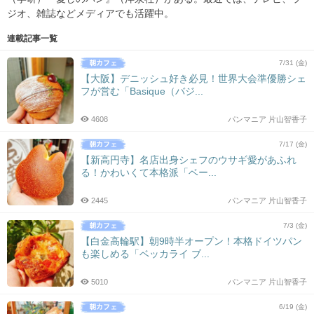
ジオ、雑誌などメディアでも活躍中。
連載記事一覧
7/31 (金)
【大阪】デニッシュ好き必見！世界大会準優勝シェ
フが営む「Basique（バジ...
4608
パンマニア 片山智香子
7/17 (金)
【新高円寺】名店出身シェフのウサギ愛があふれ
る！かわいくて本格派「ベー...
2445
パンマニア 片山智香子
7/3 (金)
【白金高輪駅】朝9時半オープン！本格ドイツパン
も楽しめる「ベッカライ ブ...
5010
パンマニア 片山智香子
6/19 (金)