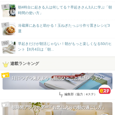
朝4時台に起きる人は何してる？早起きさん3人に学ぶ「朝
時間の使い方」
冷蔵庫にあると助かる！玉ねぎたっぷり作り置きレシピ3
選
早起きだけが朝活じゃない！朝がもっと楽しくなる50のヒ
ント【8月4日は「朝...
連載ランキング
1日1つずつ覚えよう！朝のひとこと英語レッスン
by:
編集部（協力：eステ）
朝時間アンバサダー「お気に入りの朝の過ごし方」