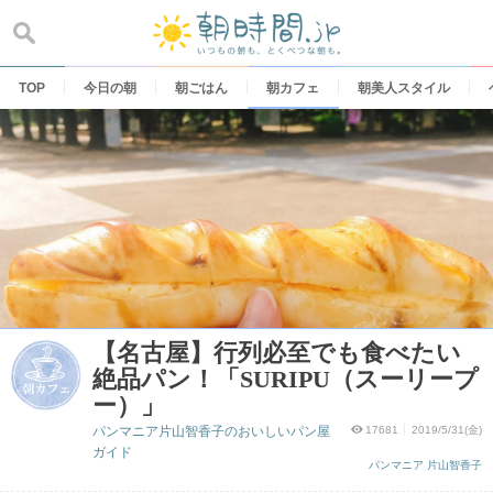
Skip
to
content
TOP
今日の朝
朝ごはん
朝カフェ
朝美人スタイル
【名古屋】行列必至でも食べたい
絶品パン！「SURIPU（スーリープ
ー）」
パンマニア片山智香子のおいしいパン屋
17681
2019/5/31(金)
ガイド
パンマニア 片山智香子