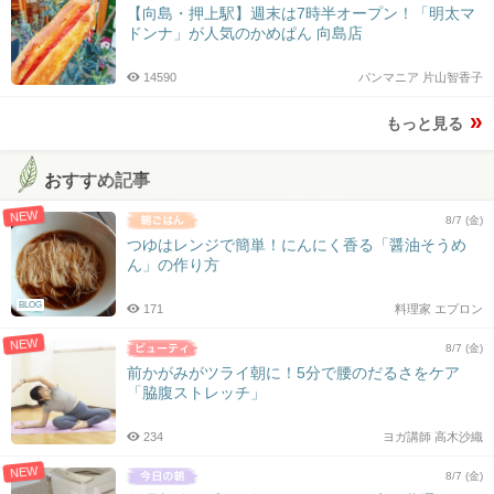
【向島・押上駅】週末は7時半オープン！「明太マ
ドンナ」が人気のかめぱん 向島店
14590
パンマニア 片山智香子
もっと見る
おすすめ記事
NEW
8/7 (金)
つゆはレンジで簡単！にんにく香る「醤油そうめ
ん」の作り方
BLOG
171
料理家 エプロン
NEW
8/7 (金)
前かがみがツライ朝に！5分で腰のだるさをケア
「脇腹ストレッチ」
234
ヨガ講師 高木沙織
NEW
8/7 (金)