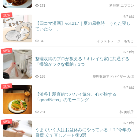
BLOG
171
料理家 エプロン
NEW
8/7 (金)
【四コマ漫画】vol.217｜夏の風物詩！うたた寝し
ていたら…。
34
イラストレーターもちこ
NEW
8/7 (金)
整理収納のプロが教える！キレイな家に共通する
「掃除がラクな収納」3つ
188
整理収納アドバイザー みほ
NEW
8/7 (金)
【渋谷】駅直結でハワイ気分。心が旅する
「goodNess」のモーニング
231
林 美帆子
NEW
8/7 (金)
うまくいく人はお盆休みにやっている！？”今年の
目標”立て直しノート術3選