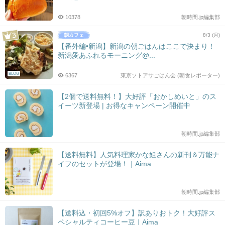
10378
朝時間.jp編集部
8/3 (月)
【番外編•新潟】新潟の朝ごはんはここで決まり！
新潟愛あふれるモーニング@...
BLOG
6367
東京ソトアサごはん会 (朝食レポーター)
【2個で送料無料！】大好評「おかしめいと」のス
イーツ新登場 | お得なキャンペーン開催中
朝時間.jp編集部
【送料無料】人気料理家かな姐さんの新刊＆万能ナ
イフのセットが登場！｜Aima
朝時間.jp編集部
【送料込・初回5%オフ】訳ありおトク！大好評ス
ペシャルティコーヒー豆｜Aima