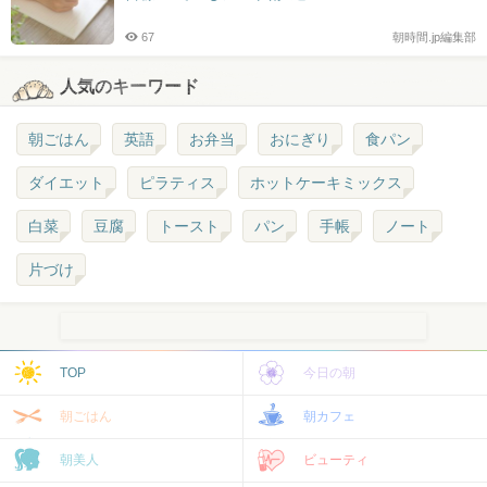
67
朝時間.jp編集部
人気のキーワード
朝ごはん
英語
お弁当
おにぎり
食パン
ダイエット
ピラティス
ホットケーキミックス
白菜
豆腐
トースト
パン
手帳
ノート
片づけ
TOP
今日の朝
朝ごはん
朝カフェ
朝美人
ビューティ