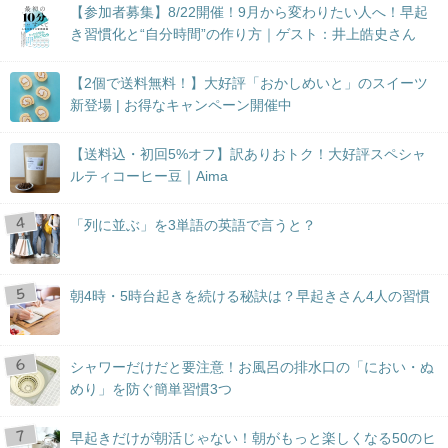
【参加者募集】8/22開催！9月から変わりたい人へ！早起
き習慣化と“自分時間”の作り方｜ゲスト：井上皓史さん
【2個で送料無料！】大好評「おかしめいと」のスイーツ
新登場 | お得なキャンペーン開催中
【送料込・初回5%オフ】訳ありおトク！大好評スペシャ
ルティコーヒー豆｜Aima
「列に並ぶ」を3単語の英語で言うと？
朝4時・5時台起きを続ける秘訣は？早起きさん4人の習慣
シャワーだけだと要注意！お風呂の排水口の「におい・ぬ
めり」を防ぐ簡単習慣3つ
早起きだけが朝活じゃない！朝がもっと楽しくなる50のヒ