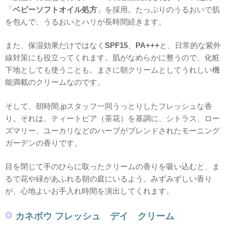
「
ベビーソフトオイル処方
」を採用。たっぷりのうるおいで肌
を包んで、うるおいとハリが長時間続きます。
また、保湿効果だけではなく
SPF15
、
PA+++
と、日常的な紫外
線対策にも役立ってくれます。肌がなめらかに整うので、化粧
下地としても使うことも。まさに朝クリームとしてうれしい機
能満載のクリームなのです。
そして、朝時間.jpスタッフ一同うっとりしたフレッシュな香
り。それは、ティートピア（茶花）を基調に、シトラス、ロー
ズマリー、ユーカリなどのハーブがブレンドされたモーニング
ガーデンの香りです。
目を閉じて手のひらに取ったクリームの香りを吸い込むと、ま
るで花や緑があふれる朝の庭にいるよう。みずみずしい香り
が、心地よいお手入れ時間を演出してくれます。
カネボウ フレッシュ デイ クリーム