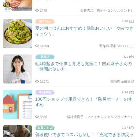
BLOG
2475
金井志江（脚やせコンサルタント）
8/10 (土)
夏の朝ごはんにおすすめ！簡単おいしい「やみつき
キュウリ」
54964
野菜料理家 やのくにこ
4/1 (金)
朝4時起きで仕事も育児も充実に！吉武麻子さんの
「時間の使い方」
12371
朝時間.jp編集部
9/14 (木)
100円ショップで用意できる！「防災ポーチ」のす
すめ
8650
稲村優貴子（ファイナンシャルプランナー）
9/27 (月)
普段使いできてコスパも良し！「充電できる防災ラ