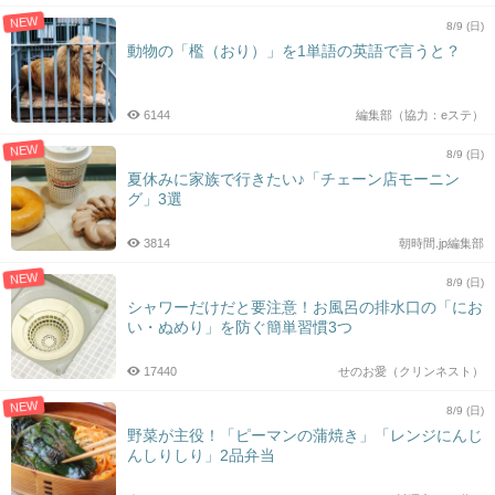
NEW
8/9 (日)
動物の「檻（おり）」を1単語の英語で言うと？
6144
編集部（協力：eステ）
NEW
8/9 (日)
夏休みに家族で行きたい♪「チェーン店モーニン
グ」3選
3814
朝時間.jp編集部
NEW
8/9 (日)
シャワーだけだと要注意！お風呂の排水口の「にお
い・ぬめり」を防ぐ簡単習慣3つ
17440
せのお愛（クリンネスト）
NEW
8/9 (日)
野菜が主役！「ピーマンの蒲焼き」「レンジにんじ
んしりしり」2品弁当