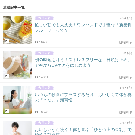
連載記事一覧
3/24 (月)
忙しい朝でも大丈夫！ワンハンドで手軽な「新感覚
フルーツ」って？
PR
16450
朝時間.jp
3/5 (水)
朝の時短も叶う！ストレスフリーな「日焼け止め」
で春からUVケアをはじめよう！
PR
14061
朝時間.jp
6/17 (月)
いつもの朝食にプラスするだけ！おいしくて体が喜
ぶ「きなこ」新習慣
PR
18678
朝時間.jp
3/12 (火)
おいしいから続く！体も喜ぶ「ひとつ上の豆乳」で
始める朝習慣