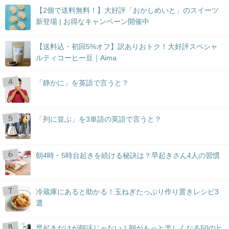
【2個で送料無料！】大好評「おかしめいと」のスイーツ
新登場 | お得なキャンペーン開催中
【送料込・初回5%オフ】訳ありおトク！大好評スペシャ
ルティコーヒー豆｜Aima
「静かに」を英語で言うと？
「列に並ぶ」を3単語の英語で言うと？
朝4時・5時台起きを続ける秘訣は？早起きさん4人の習慣
冷蔵庫にあると助かる！玉ねぎたっぷり作り置きレシピ3
選
早起きだけが朝活じゃない！朝がもっと楽しくなる50のヒ