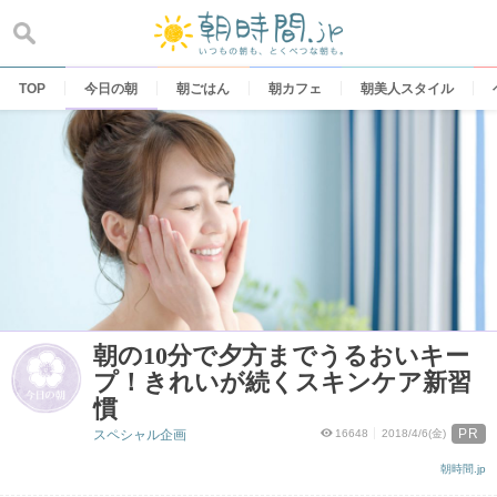
Skip
to
content
TOP
今日の朝
朝ごはん
朝カフェ
朝美人スタイル
朝の10分で夕方までうるおいキー
プ！きれいが続くスキンケア新習
慣
PR
スペシャル企画
16648
2018/4/6(金)
朝時間.jp