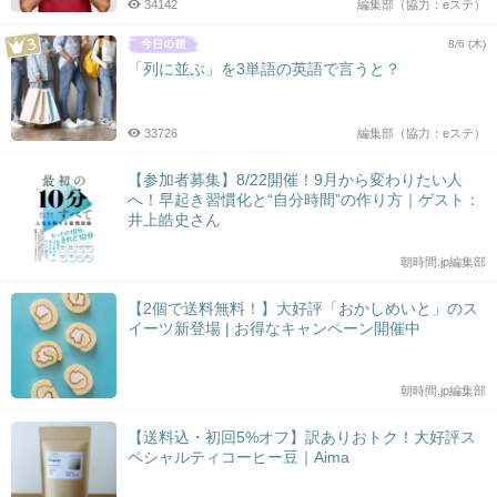
34142
編集部（協力：eステ）
8/6 (木)
「列に並ぶ」を3単語の英語で言うと？
33726
編集部（協力：eステ）
【参加者募集】8/22開催！9月から変わりたい人
へ！早起き習慣化と“自分時間”の作り方｜ゲスト：
井上皓史さん
朝時間.jp編集部
【2個で送料無料！】大好評「おかしめいと」のス
イーツ新登場 | お得なキャンペーン開催中
朝時間.jp編集部
【送料込・初回5%オフ】訳ありおトク！大好評ス
ペシャルティコーヒー豆｜Aima