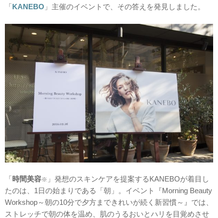
「
KANEBO
」主催のイベントで、その答えを発見しました。
「
時間美容
」発想のスキンケアを提案するKANEBOが着目し
※
たのは、1日の始まりである「朝」。イベント『Morning Beauty
Workshop～朝の10分で夕方まできれいが続く新習慣～』では、
ストレッチで朝の体を温め、肌のうるおいとハリを目覚めさせ