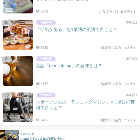
BLOG
7889
かなころ（石山可奈子）
8/8 (土)
「活気がある」を1単語の英語で言うと？
8530
編集部（協力：eステ）
8/7 (金)
英語「dim lighting」の意味とは？
4777
編集部（協力：eステ）
8/3 (月)
スポーツジムの「ランニングマシン」を1単語の英
語で言うと？
3466
編集部（協力：eステ）
« 前の記事
mustとhave toの使い分け