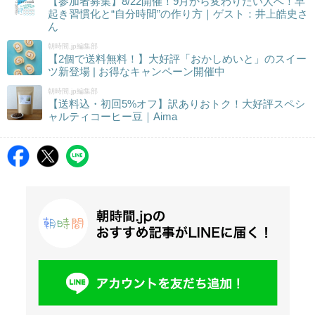
【参加者募集】8/22開催！9月から変わりたい人へ！早
起き習慣化と“自分時間”の作り方｜ゲスト：井上皓史さ
ん
朝時間.jp編集部
【2個で送料無料！】大好評「おかしめいと」のスイー
ツ新登場 | お得なキャンペーン開催中
朝時間.jp編集部
【送料込・初回5%オフ】訳ありおトク！大好評スペシ
ャルティコーヒー豆｜Aima