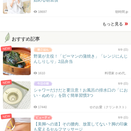
PR
18697
朝時間.jp
もっと見る
おすすめ記事
NEW
8/9 (日)
野菜が主役！「ピーマンの蒲焼き」「レンジにんじ
んしりしり」2品弁当
1610
料理家 かめ代。
NEW
8/9 (日)
シャワーだけだと要注意！お風呂の排水口の「にお
い・ぬめり」を防ぐ簡単習慣3つ
17440
せのお愛（クリンネスト）
NEW
8/9 (日)
【美脚への道】その腰肉、放置してない？脚の印象
も変えるセルフマッサージ