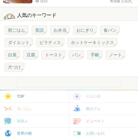
1610
料理家 かめ代。
人気のキーワード
朝ごはん
英語
お弁当
おにぎり
食パン
ダイエット
ピラティス
ホットケーキミックス
白菜
豆腐
トースト
パン
手帳
ノート
片づけ
TOP
今日の朝
朝ごはん
朝カフェ
朝美人
ビューティ
世界の朝
お買いもの