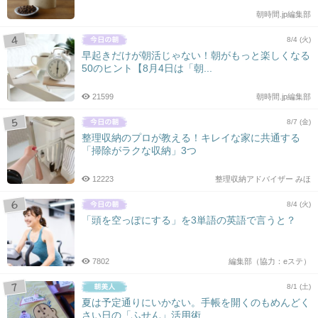
朝時間.jp編集部
8/4 (火)
早起きだけが朝活じゃない！朝がもっと楽しくなる
50のヒント【8月4日は「朝...
21599
朝時間.jp編集部
8/7 (金)
整理収納のプロが教える！キレイな家に共通する
「掃除がラクな収納」3つ
12223
整理収納アドバイザー みほ
8/4 (火)
「頭を空っぽにする」を3単語の英語で言うと？
7802
編集部（協力：eステ）
8/1 (土)
夏は予定通りにいかない。手帳を開くのもめんどく
さい日の「ふせん」活用術