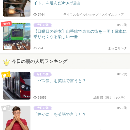
イト」を選んだ4つの理由
7444
ライフスタイルショップ「スタイルストア」
NEW
8/9 (日)
【日曜日の絵本】山手線で東京の街を一周！電車に
乗りたくなる楽しい一冊
BLOG
294
まっこリ〜ナ
今日の朝の人気ランキング
8/5 (水)
「バス停」を英語で言うと？
63953
編集部（協力：eステ）
8/2 (日)
「静かに」を英語で言うと？