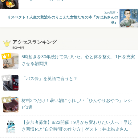
次の記事 »
リスペクト！人生の荒波をのりこえた女性たちの本『おばあさんの
魂』
アクセスランキング
8/2
〜
8/8
5時起きを30年続けて気づいた。心と体を整え、1日を充実
させる朝習慣
「バス停」を英語で言うと？
材料3つだけ！暑い朝にうれしい「ひんやりおやつ」レシ
ピ3選
【参加者募集】8/22開催！9月から変わりたい人へ！早起
き習慣化と“自分時間”の作り方｜ゲスト：井上皓史さん