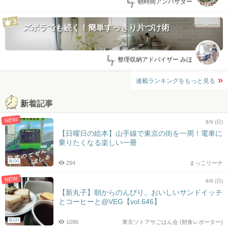
by:
朝時間アンバサダー
ズボラでも続く！簡単すっきり片づけ術
by:
整理収納アドバイザー みほ
連載ランキングをもっと見る
新着記事
NEW
8/9 (日)
【日曜日の絵本】山手線で東京の街を一周！電車に
乗りたくなる楽しい一冊
BLOG
294
まっこリ〜ナ
NEW
8/9 (日)
【新丸子】朝からのんびり。おいしいサンドイッチ
とコーヒーと@VEG【vol.646】
BLOG
1096
東京ソトアサごはん会 (朝食レポーター)