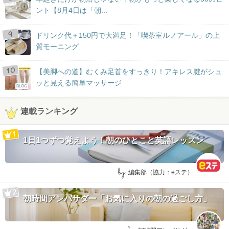
ント【8月4日は「朝...
ドリンク代＋150円で大満足！「喫茶室ルノアール」の上
質モーニング
【美脚への道】むくみ足首をすっきり！アキレス腱がシュ
ッと見える簡単マッサージ
BLOG
連載ランキング
1日1つずつ覚えよう！朝のひとこと英語レッスン
by:
編集部（協力：eステ）
朝時間アンバサダー「お気に入りの朝の過ごし方」