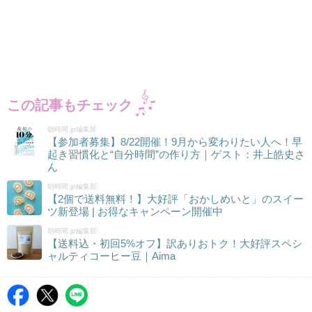
この記事もチェック
朝時間.jp編集部
【参加者募集】8/22開催！9月から変わりたい人へ！早
起き習慣化と“自分時間”の作り方｜ゲスト：井上皓史さ
ん
朝時間.jp編集部
【2個で送料無料！】大好評「おかしめいと」のスイー
ツ新登場 | お得なキャンペーン開催中
朝時間.jp編集部
【送料込・初回5%オフ】訳ありおトク！大好評スペシ
ャルティコーヒー豆｜Aima