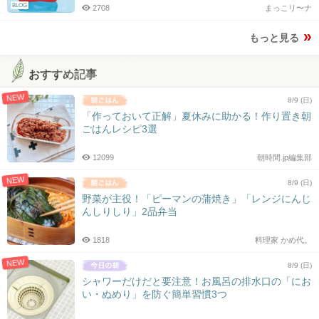
BLOG
2708
まっこリ〜ナ
もっと見る
おすすめ記事
NEW
8/9 (日)
「作っておいて正解」夏休みに助かる！作り置き朝
ごはんレシピ3選
12099
朝時間.jp編集部
NEW
8/9 (日)
野菜が主役！「ピーマンの蒲焼き」「レンジにんじ
んしりしり」2品弁当
1818
料理家 かめ代。
NEW
8/9 (日)
シャワーだけだと要注意！お風呂の排水口の「にお
い・ぬめり」を防ぐ簡単習慣3つ