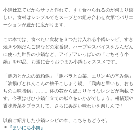
小鍋仕立てだからサッと作れて、すぐ食べられるのが何より嬉
しい。食材はシンプルでもスープとの組み合わせ次第でバリエ
ーションが豊かに広がります。
この本では、食べたい食材を３つだけ入れる小鍋レシピ、すき
焼きや鶏だんご鍋などの定番鍋、ハーブやスパイスをふんだん
に使った世界の小鍋など、アイデアいっぱいの「ごちそう小
鍋」を60品。お酒に合うおつまみ小鍋もオススメです。
「鶏肉とかぶの酒粕鍋」「豚バラと白菜、エリンギの辛み鍋」
「油揚げとれんこんの柚子こしょう鍋」「鶏肉と里いも、おも
ちの白味噌鍋」……。体の芯から温まりそうなレシピが満載で
す。今夜はぜひ小鍋仕立ての献立をいかがでしょう。柑橘類や
香味野菜をプラスして、さらに奥深い味わいを楽しんで！
以前ご紹介した小鍋レシピの本、こちらもどうぞ。
＊
『まいにち小鍋』