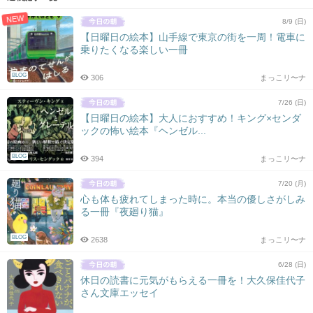
NEW
8/9 (日)
【日曜日の絵本】山手線で東京の街を一周！電車に
乗りたくなる楽しい一冊
BLOG
306
まっこリ〜ナ
7/26 (日)
【日曜日の絵本】大人におすすめ！キング×センダ
ックの怖い絵本『ヘンゼル...
BLOG
394
まっこリ〜ナ
7/20 (月)
心も体も疲れてしまった時に。本当の優しさがしみ
る一冊『夜廻り猫』
BLOG
2638
まっこリ〜ナ
6/28 (日)
休日の読書に元気がもらえる一冊を！大久保佳代子
さん文庫エッセイ