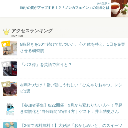
次の記事 »
眠りの質がアップする！？「ノンカフェイン」の効果とは
アクセスランキング
8/2
〜
8/8
5時起きを30年続けて気づいた。心と体を整え、1日を充実
させる朝習慣
「バス停」を英語で言うと？
材料3つだけ！暑い朝にうれしい「ひんやりおやつ」レシ
ピ3選
【参加者募集】8/22開催！9月から変わりたい人へ！早起
き習慣化と“自分時間”の作り方｜ゲスト：井上皓史さん
【2個で送料無料！】大好評「おかしめいと」のスイーツ