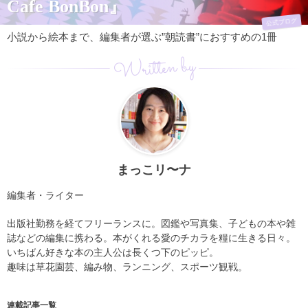
Cafe BonBon』
公式ブログ
小説から絵本まで、編集者が選ぶ”朝読書”におすすめの1冊
Written by
まっこリ〜ナ
編集者・ライター
出版社勤務を経てフリーランスに。図鑑や写真集、子どもの本や雑
誌などの編集に携わる。本がくれる愛のチカラを糧に生きる日々。
いちばん好きな本の主人公は長くつ下のピッピ。
趣味は草花園芸、編み物、ランニング、スポーツ観戦。
連載記事一覧