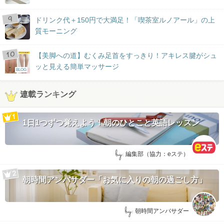
ドリンク代＋150円で大満足！「喫茶室ルノアール」の上
質モーニング
【美脚への道】むくみ足首をすっきり！アキレス腱がシュ
ッと見える簡単マッサージ
BLOG
連載ランキング
1日1つずつ覚えよう！朝のひとこと英語レッスン
by:
編集部（協力：eステ）
朝時間アンバサダー「お気に入りの朝の過ごし方」
by:
朝時間アンバサダー