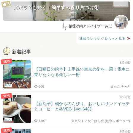
ズボラでも続く！簡単すっきり片づけ術
by:
整理収納アドバイザー みほ
連載ランキングをもっと見る
新着記事
NEW
8/9 (日)
【日曜日の絵本】山手線で東京の街を一周！電車に
乗りたくなる楽しい一冊
BLOG
306
まっこリ〜ナ
NEW
8/9 (日)
【新丸子】朝からのんびり。おいしいサンドイッチ
とコーヒーと@VEG【vol.646】
BLOG
1387
東京ソトアサごはん会 (朝食レポーター)
NEW
8/9 (日)