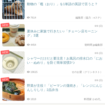
動物の「檻（おり）」を1単語の英語で言うと？
7614
編集部（協力：eステ）
NEW
8/9 (日)
夏休みに家族で行きたい♪「チェーン店モーニン
グ」3選
4454
朝時間.jp編集部
NEW
8/9 (日)
シャワーだけだと要注意！お風呂の排水口の「にお
い・ぬめり」を防ぐ簡単習慣3つ
19615
せのお愛（クリンネスト）
NEW
8/9 (日)
野菜が主役！「ピーマンの蒲焼き」「レンジにんじ
んしりしり」2品弁当
1818
料理家 かめ代。