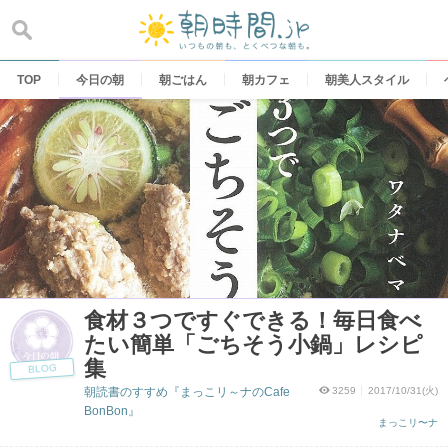
Skip
to
content
TOP
今日の朝
朝ごはん
朝カフェ
朝美人スタイル
食材３つですぐできる！毎日食べ
たい簡単「ごちそう小鍋」レシピ
集
BLOG
朝読書のすすめ『まっこリ～ナのCafe
3259
2017/10/31(火)
BonBon』
まっこリ〜ナ