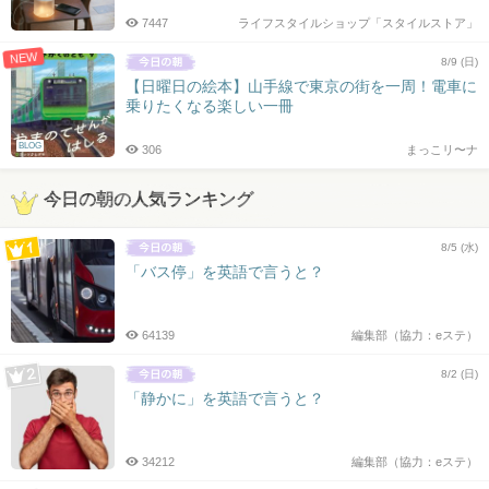
7447
ライフスタイルショップ「スタイルストア」
NEW
8/9 (日)
【日曜日の絵本】山手線で東京の街を一周！電車に
乗りたくなる楽しい一冊
BLOG
306
まっこリ〜ナ
今日の朝の人気ランキング
8/5 (水)
「バス停」を英語で言うと？
64139
編集部（協力：eステ）
8/2 (日)
「静かに」を英語で言うと？
34212
編集部（協力：eステ）