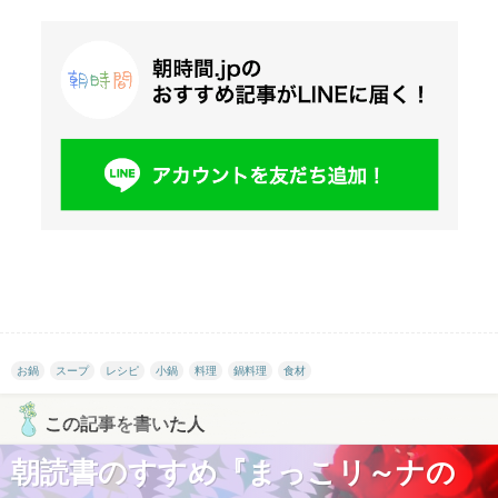
お鍋
スープ
レシピ
小鍋
料理
鍋料理
食材
この記事を書いた人
朝読書のすすめ『まっこリ～ナの