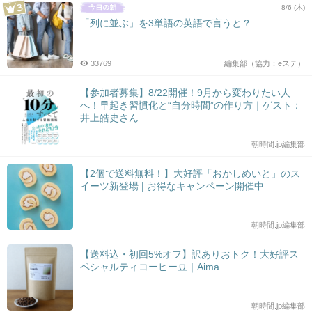
8/6 (木)
「列に並ぶ」を3単語の英語で言うと？
33769
編集部（協力：eステ）
【参加者募集】8/22開催！9月から変わりたい人
へ！早起き習慣化と“自分時間”の作り方｜ゲスト：
井上皓史さん
朝時間.jp編集部
【2個で送料無料！】大好評「おかしめいと」のス
イーツ新登場 | お得なキャンペーン開催中
朝時間.jp編集部
【送料込・初回5%オフ】訳ありおトク！大好評ス
ペシャルティコーヒー豆｜Aima
朝時間.jp編集部