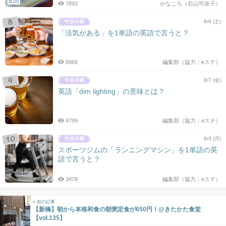
BLOG
7893
かなころ（石山可奈子）
8/8 (土)
「活気がある」を1単語の英語で言うと？
8966
編集部（協力：eステ）
8/7 (金)
英語「dim lighting」の意味とは？
4799
編集部（協力：eステ）
8/3 (月)
スポーツジムの「ランニングマシン」を1単語の英
語で言うと？
3478
編集部（協力：eステ）
« 前の記事
【新橋】朝から本格和食の朝粥定食が650円！@きたかた食堂
【vol.135】