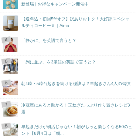
新登場 | お得なキャンペーン開催中
【送料込・初回5%オフ】訳ありおトク！大好評スペシャ
ルティコーヒー豆｜Aima
「静かに」を英語で言うと？
「列に並ぶ」を3単語の英語で言うと？
朝4時・5時台起きを続ける秘訣は？早起きさん4人の習慣
冷蔵庫にあると助かる！玉ねぎたっぷり作り置きレシピ3
選
早起きだけが朝活じゃない！朝がもっと楽しくなる50のヒ
ント【8月4日は「朝...