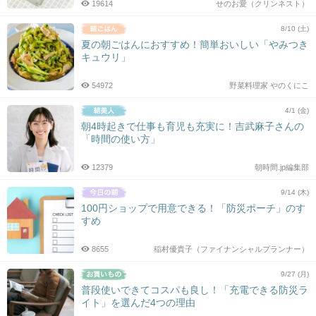
19614
せのお愛（クリンネスト）
8/10 (土)
夏の朝ごはんにおすすめ！簡単おいしい「やみつき
キュウリ」
54972
野菜料理家 やのくにこ
4/1 (金)
朝4時起きで仕事も育児も充実に！吉武麻子さんの
「時間の使い方」
12379
朝時間.jp編集部
9/14 (木)
100円ショップで用意できる！「防災ポーチ」のす
すめ
8655
稲村優貴子（ファイナンシャルプランナー）
9/27 (月)
普段使いできてコスパも良し！「充電できる防災ラ
イト」を選んだ4つの理由