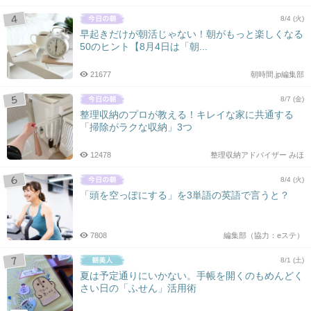
8/4 (火)
早起きだけが朝活じゃない！朝がもっと楽しくなる
50のヒント【8月4日は「朝...
21677
朝時間.jp編集部
8/7 (金)
整理収納のプロが教える！キレイな家に共通する
「掃除がラクな収納」3つ
12478
整理収納アドバイザー みほ
8/4 (火)
「頭を空っぽにする」を3単語の英語で言うと？
7808
編集部（協力：eステ）
8/1 (土)
夏は予定通りにいかない。手帳を開くのもめんどく
さい日の「ふせん」活用術