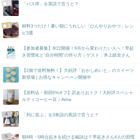
「バス停」を英語で言うと？
材料3つだけ！暑い朝にうれしい「ひんやりおやつ」レシ
ピ3選
【参加者募集】8/22開催！9月から変わりたい人へ！早起
き習慣化と“自分時間”の作り方｜ゲスト：井上皓史さん
【2個で送料無料！】大好評「おかしめいと」のスイーツ
新登場 | お得なキャンペーン開催中
【送料込・初回5%オフ】訳ありおトク！大好評スペシャ
ルティコーヒー豆｜Aima
「列に並ぶ」を3単語の英語で言うと？
朝4時・5時台起きを続ける秘訣は？早起きさん4人の習慣