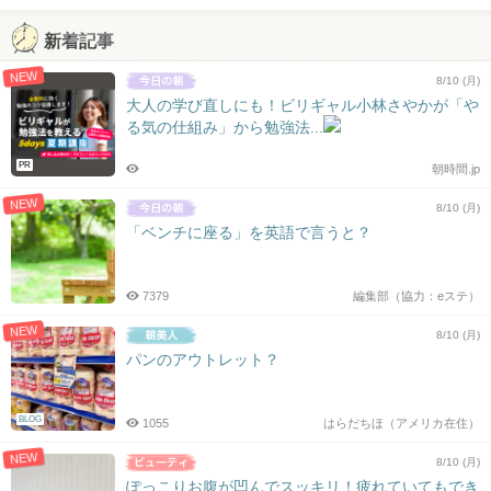
新着記事
NEW
8/10 (月)
大人の学び直しにも！ビリギャル小林さやかが「や
る気の仕組み」から勉強法...
PR
朝時間.jp
NEW
8/10 (月)
「ベンチに座る」を英語で言うと？
7379
編集部（協力：eステ）
NEW
8/10 (月)
パンのアウトレット？
BLOG
1055
はらだちほ（アメリカ在住）
NEW
8/10 (月)
ぽっこりお腹が凹んでスッキリ！疲れていてもでき