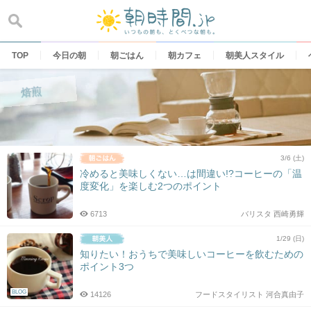
Skip
to
content
TOP
今日の朝
朝ごはん
朝カフェ
朝美人スタイル
焙煎
3/6 (土)
冷めると美味しくない…は間違い!?コーヒーの「温
度変化」を楽しむ2つのポイント
6713
バリスタ 西崎勇輝
1/29 (日)
知りたい！おうちで美味しいコーヒーを飲むための
ポイント3つ
BLOG
14126
フードスタイリスト 河合真由子