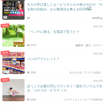
大人の学び直しにも！ビリギャル小林さやかが「や
る気の仕組み」から勉強法を教える5日間
PR
朝時間.jp
NEW
8/10 (月)
「ベンチに座る」を英語で言うと？
7379
編集部（協力：eステ）
NEW
8/10 (月)
パンのアウトレット？
BLOG
1055
はらだちほ（アメリカ在住）
NEW
8/10 (月)
ぽっこりお腹が凹んでスッキリ！疲れていてもでき
る「コロコロ・ピラティス」
2800
ピラティストレーナー TOMOKO