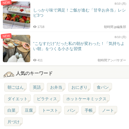
NEW
8/10 (月)
しっかり味で満足！ご飯が進む「甘辛お弁当」レシ
ピ3つ
1718
朝時間.jp編集部
NEW
8/10 (月)
“こなすだけ”だった私の朝が変わった！「気持ちよ
い朝」をつくる小さな習慣
411
朝時間アンバサダー
人気のキーワード
朝ごはん
英語
お弁当
おにぎり
食パン
ダイエット
ピラティス
ホットケーキミックス
白菜
豆腐
トースト
パン
手帳
ノート
片づけ