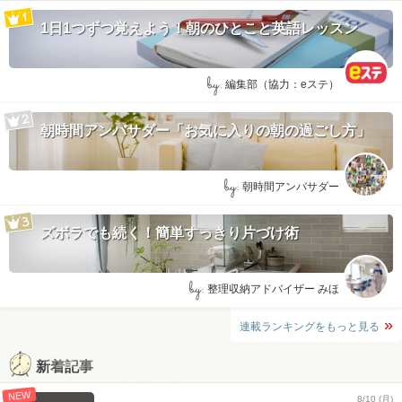
1日1つずつ覚えよう！朝のひとこと英語レッスン
by:
編集部（協力：eステ）
朝時間アンバサダー「お気に入りの朝の過ごし方」
by:
朝時間アンバサダー
ズボラでも続く！簡単すっきり片づけ術
by:
整理収納アドバイザー みほ
連載ランキングをもっと見る
新着記事
NEW
8/10 (月)