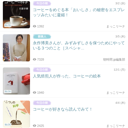
3/2 (水)
コーヒーをめぐる本「おいしさ」の秘密をエスプレ
ッソみたいに凝縮！
BLOG
1392
まっこリ〜ナ
3/5 (木)
永作博美さんが、みずみずしさを保つためにやって
いる３つのこと［スペシャ...
7328
朝時間.jp編集部
12/1 (月)
人気焙煎人が作った、コーヒーの絵本
BLOG
1940
まっこリ〜ナ
4/4 (木)
コーヒーが好きなら読んでみて！
BLOG
2425
まっこリ〜ナ