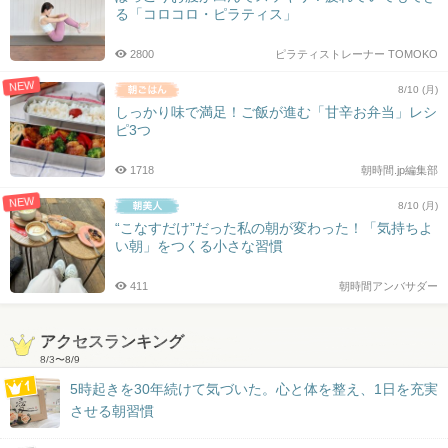
る「コロコロ・ピラティス」
2800
ピラティストレーナー TOMOKO
NEW
8/10 (月)
しっかり味で満足！ご飯が進む「甘辛お弁当」レシ
ピ3つ
1718
朝時間.jp編集部
NEW
8/10 (月)
“こなすだけ”だった私の朝が変わった！「気持ちよ
い朝」をつくる小さな習慣
411
朝時間アンバサダー
アクセスランキング
8/3
〜
8/9
5時起きを30年続けて気づいた。心と体を整え、1日を充実
させる朝習慣