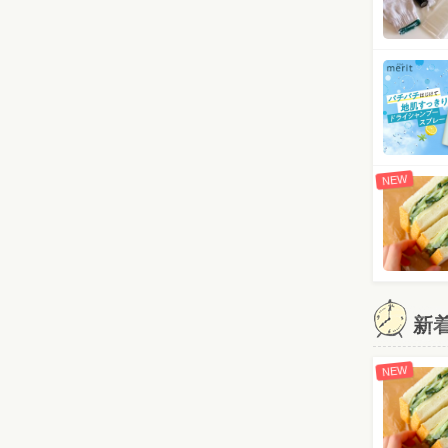
NEW
新
NEW