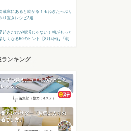
冷蔵庫にあると助かる！玉ねぎたっぷり
作り置きレシピ3選
早起きだけが朝活じゃない！朝がもっと
楽しくなる50のヒント【8月4日は「朝...
載ランキング
日1つずつ覚えよう！朝のひとこと
語レッスン
by:
編集部（協力：eステ）
時間アンバサダー「お気に入りの
の過ごし方」