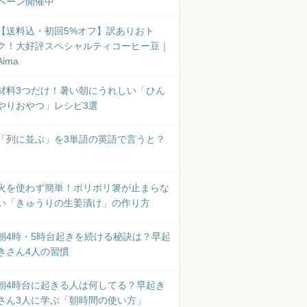
ペーン開催中
【送料込・初回5%オフ】訳ありおト
ク！大好評スペシャルティコーヒー豆｜
Aima
材料3つだけ！暑い朝にうれしい「ひん
やりおやつ」レシピ3選
「列に並ぶ」を3単語の英語で言うと？
火を使わず簡単！ポリポリ箸が止まらな
い「きゅうりの生姜漬け」の作り方
朝4時・5時台起きを続ける秘訣は？早起
きさん4人の習慣
朝4時台に起きる人は何してる？早起き
さん3人に学ぶ「朝時間の使い方」