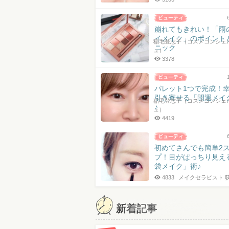
崩れてもきれい！「雨
イメイク」のポイント
稲毛登志子（コスメコンシェ
ニック
ュ）
3378
パレット1つで完成！
引き寄せる「開運メイ
稲毛登志子（コスメコンシェ
♪
ュ）
4419
初めてさんでも簡単2
プ！目がぱっちり見え
袋メイク」術♪
4833
メイクセラピスト 
新着記事