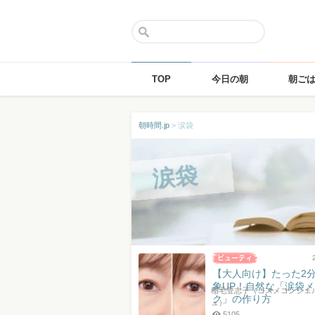
TOP
今日の朝
朝ご
Skip
朝時間.jp
>
涙袋
to
content
涙袋
【大人向け】たった2
象UP！自然な「涙袋メ
稲毛登志子（コスメコンシェ
ク」の作り方
ュ）
5105