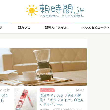
はん
朝カフェ
朝美人スタイル
ヘルス＆ビューティ
2/16 (日)
6/9 (日)
分で印
涙袋ラインのクマ見えを解
イ
決！「キャンメイク」血色レ
ルジ
ッドライナー♪
BLOG
2304
花上裕香（美容ライター）