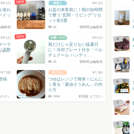
NEW
8/8 (土)
8/8 (土)
を使わ
お盆の来客前に！朝の短時間
ドイッ
で整う“玄関・リビング”リセ
ット術3選
jp編集部
10
朝時間.jp編集部
NEW
8/8 (土)
8/8 (土)
マーマ
風だけじゃ足りない猛暑日
り温野
に！冷却プレート付き「ペル
サー/
チェクール ハンディ...
15
朝時間.jp編集部
8/7 (金)
8/7 (金)
の意味
つゆはレンジで簡単！にんに
く香る「醤油そうめん」の作
り方
BLOG
BLOG
eステ）
7464
料理家 エプロン