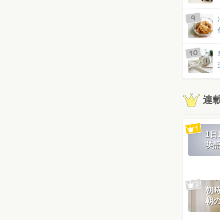
連
1
英
朝
朝