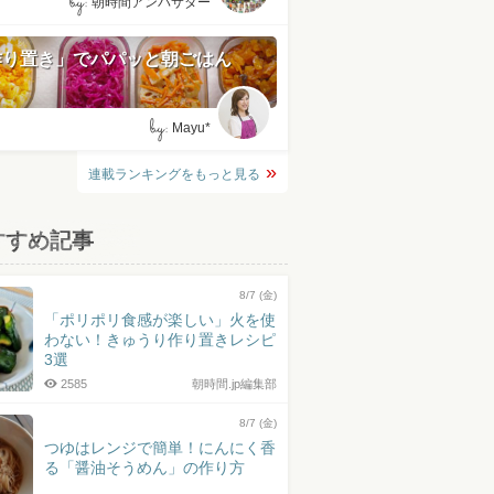
by:
朝時間アンバサダー
作り置き」でパパッと朝ごはん
by:
Mayu*
連載ランキングをもっと見る
すすめ記事
8/7 (金)
「ポリポリ食感が楽しい」火を使
わない！きゅうり作り置きレシピ
3選
2585
朝時間.jp編集部
8/7 (金)
つゆはレンジで簡単！にんにく香
る「醤油そうめん」の作り方