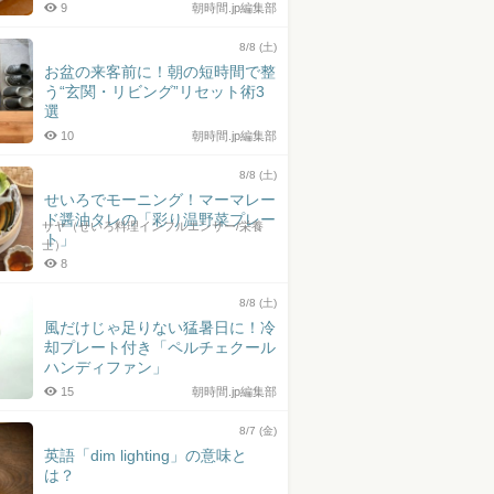
9
朝時間.jp編集部
8/8 (土)
お盆の来客前に！朝の短時間で整
う“玄関・リビング”リセット術3
選
10
朝時間.jp編集部
8/8 (土)
せいろでモーニング！マーマレー
ド醤油タレの「彩り温野菜プレー
サヤ（せいろ料理インフルエンサー/栄養
ト」
士）
8
8/8 (土)
風だけじゃ足りない猛暑日に！冷
却プレート付き「ペルチェクール
ハンディファン」
15
朝時間.jp編集部
8/7 (金)
英語「dim lighting」の意味と
は？