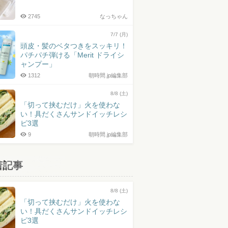
2745
なっちゃん
7/7 (月)
頭皮・髪のベタつきをスッキリ！
パチパチ弾ける「Merit ドライシ
ャンプー」
1312
朝時間.jp編集部
8/8 (土)
「切って挟むだけ」火を使わな
い！具だくさんサンドイッチレシ
ピ3選
9
朝時間.jp編集部
着記事
8/8 (土)
「切って挟むだけ」火を使わな
い！具だくさんサンドイッチレシ
ピ3選