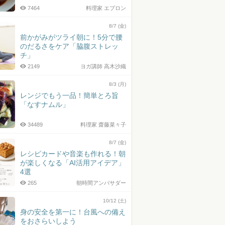
7464
料理家 エプロン
8/7 (金)
前かがみがツライ朝に！5分で腰
のだるさをケア「脇腹ストレッ
チ」
2149
ヨガ講師 高木沙織
8/3 (月)
レンジでもう一品！簡単とろ旨
「なすナムル」
34489
料理家 齋藤菜々子
8/7 (金)
レシピカードや音楽も作れる！朝
が楽しくなる「AI活用アイデア」
4選
265
朝時間アンバサダー
10/12 (土)
身の安全を第一に！台風への備え
をおさらいしよう