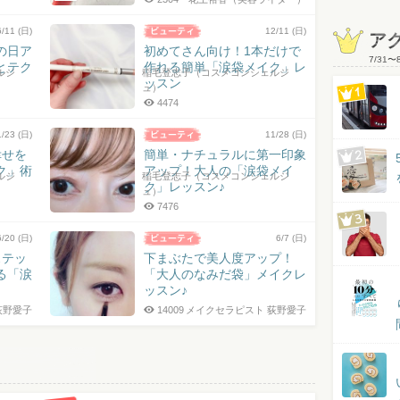
6/11 (日)
12/11 (日)
ア
の日ア
初めてさん向け！1本だけで
7/31
〜
とテク
作れる簡単「涙袋メイク」レ
ルジ
稲毛登志子（コスメコンシェルジ
ッスン
ュ）
4474
1/23 (日)
11/28 (日)
幸せを
簡単・ナチュラルに第一印象
ク」術
アップ！大人の「涙袋メイ
ルジ
稲毛登志子（コスメコンシェルジ
ク」レッスン♪
ュ）
7476
6/20 (日)
6/7 (日)
ステッ
下まぶたで美人度アップ！
る「涙
「大人のなみだ袋」メイクレ
ッスン♪
荻野愛子
14009
メイクセラピスト 荻野愛子