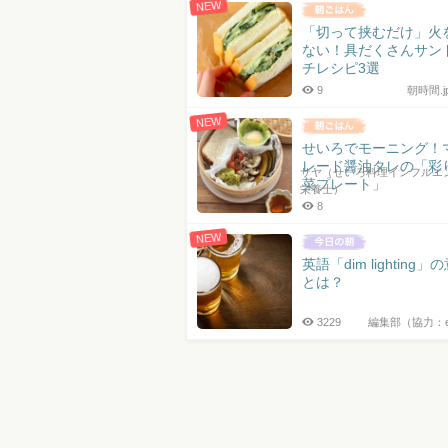
NEW
「切って挟むだけ」火
ない！具だくさんサン
チレシピ3選
9
朝時間.
NEW
せいろでモーニング！
レード醤油タレの「彩
サヤ（せいろ料理インフルエン
菜プレート」
栄養士）
8
NEW
英語「dim lighting」
とは？
3229
編集部（協力：