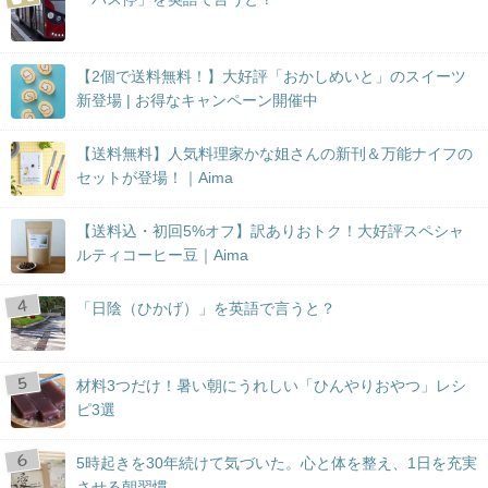
【2個で送料無料！】大好評「おかしめいと」のスイーツ
新登場 | お得なキャンペーン開催中
【送料無料】人気料理家かな姐さんの新刊＆万能ナイフの
セットが登場！｜Aima
【送料込・初回5%オフ】訳ありおトク！大好評スペシャ
ルティコーヒー豆｜Aima
「日陰（ひかげ）」を英語で言うと？
材料3つだけ！暑い朝にうれしい「ひんやりおやつ」レシ
ピ3選
5時起きを30年続けて気づいた。心と体を整え、1日を充実
させる朝習慣