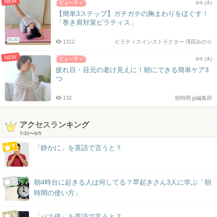
NEW
8/6 (木)
【簡単3ステップ】ガチガチの胸まわりをほぐす！
「巻き肩対策ピラティス」
BLOG
1312
ピラティスインストラクター 澤田みのり
NEW
8/6 (木)
疲れ目・目元の老け見えに！朝にできる簡単ケア3
つ
132
朝時間.jp編集部
アクセスランキング
7/30
〜
8/5
「静かに」を英語で言うと？
朝4時台に起きる人は何してる？早起きさん3人に学ぶ「朝
時間の使い方」
「バス停」を英語で言うと？