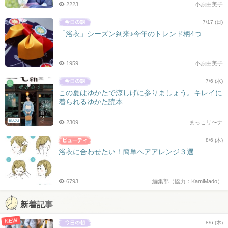
2223
小原由美子
7/17 (日)
「浴衣」シーズン到来♪今年のトレンド柄4つ
1959
小原由美子
7/6 (水)
この夏はゆかたで涼しげに参りましょう。キレイに
着られるゆかた読本
BLOG
2309
まっこリ〜ナ
8/6 (木)
浴衣に合わせたい！簡単ヘアアレンジ３選
6793
編集部（協力：KamiMado）
新着記事
NEW
8/6 (木)