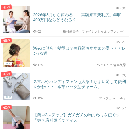
NEW
8/6 (木)
2026年8月から変わる！「高額療養費制度」年収
400万円ならどうなる？
824
稲村優貴子（ファイナンシャルプランナー）
NEW
8/6 (木)
浴衣に似合う髪型は？美容師おすすめの夏ヘアアレ
ンジ3選
BLOG
176
ヘアメイク 森本英梨
NEW
8/6 (木)
スマホやハンディファンも入る！ちょい足しで便利
＆かわいい「本革バッグ型チャーム」
BLOG
124
アンジェ web shop
NEW
8/6 (木)
【簡単3ステップ】ガチガチの胸まわりをほぐす！
「巻き肩対策ピラティス」