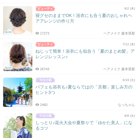
8/2 (木)
寝グセのままでOK！浴衣にも合う夏のおしゃれヘ
アアレンジの作り方
BLOG
17273
ヘアメイク 森本英梨
7/12 (木)
ねじって簡単！浴衣にも似合う「夏のまとめ髪」ア
レンジレッスン♪
BLOG
26743
ヘアメイク 森本英梨
6/19 (火)
パフェも浴衣も♪夏ならではの「京都」楽しみ方の
ヒント3つ
2460
なっちゃん
8/9 (火)
しっとり♪花火大会や夏祭りで「ゆかた美人」にな
るコツ