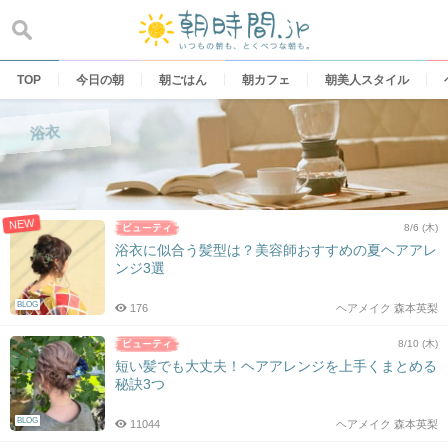
Skip
to
content
TOP
今日の朝
朝ごはん
朝カフェ
朝美人スタイル
浴衣
NEW
8/6 (木)
浴衣に似合う髪型は？美容師おすすめの夏ヘアアレ
ンジ3選
BLOG
176
ヘアメイク 森本英梨
8/10 (木)
短い髪でも大丈夫！ヘアアレンジを上手くまとめる
秘訣3つ
BLOG
11044
ヘアメイク 森本英梨