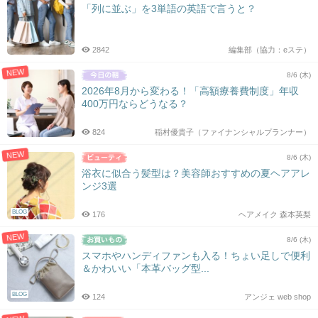
「列に並ぶ」を3単語の英語で言うと？
2842
編集部（協力：eステ）
NEW
8/6 (木)
2026年8月から変わる！「高額療養費制度」年収
400万円ならどうなる？
824
稲村優貴子（ファイナンシャルプランナー）
NEW
8/6 (木)
浴衣に似合う髪型は？美容師おすすめの夏ヘアアレ
ンジ3選
BLOG
176
ヘアメイク 森本英梨
NEW
8/6 (木)
スマホやハンディファンも入る！ちょい足しで便利
＆かわいい「本革バッグ型...
BLOG
124
アンジェ web shop