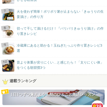
火を使わず簡単！ポリポリ箸が止まらない「きゅうりの生
姜漬け」の作り方
BLOG
切って干して漬けるだけ！『パリパリきゅうり漬け』の作
り置きレシピ
冷蔵庫にあると助かる！玉ねぎたっぷり作り置きレシピ3
選
昔より体重が戻りにくい…と感じたら！「太りにくい体」
をつくる朝習慣3つ
連載ランキング
1日1つずつ覚えよう！朝のひとこと英語レッスン