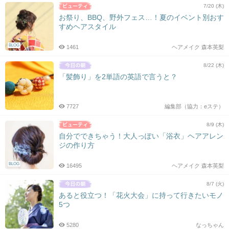
7/20 (木)
お祭り、BBQ、野外フェス…！夏のイベント別おす
すめヘアスタイル
BLOG
1461
ヘアメイク 森本英梨
8/22 (木)
「髪飾り」を2単語の英語で言うと？
7727
編集部（協力：eステ）
8/9 (木)
自分でできちゃう！大人っぽい「浴衣」ヘアアレン
ジの作り方
BLOG
16495
ヘアメイク 森本英梨
8/7 (火)
あると役立つ！「花火大会」に持って行きたいモノ
5つ
5280
なっちゃん