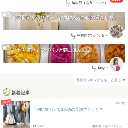
by:
編集部（協力：eステ）
朝時間アンバサダー「お気に入りの朝の過ごし方」
by:
朝時間アンバサダー
「作り置き」でパパッと朝ごはん
by:
Mayu*
連載ランキングをもっと見る
新着記事
NEW
8/6 (木)
「列に並ぶ」を3単語の英語で言うと？
2842
編集部（協力：eステ）