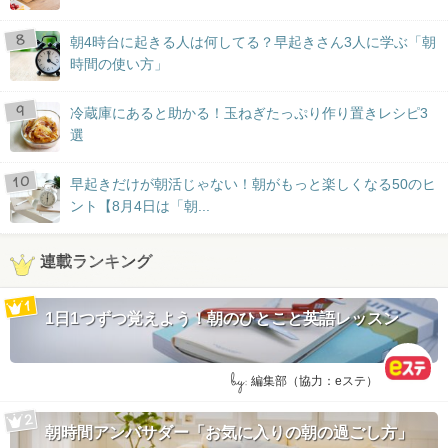
朝4時台に起きる人は何してる？早起きさん3人に学ぶ「朝
時間の使い方」
冷蔵庫にあると助かる！玉ねぎたっぷり作り置きレシピ3
選
早起きだけが朝活じゃない！朝がもっと楽しくなる50のヒ
ント【8月4日は「朝...
連載ランキング
1日1つずつ覚えよう！朝のひとこと英語レッスン
by:
編集部（協力：eステ）
朝時間アンバサダー「お気に入りの朝の過ごし方」