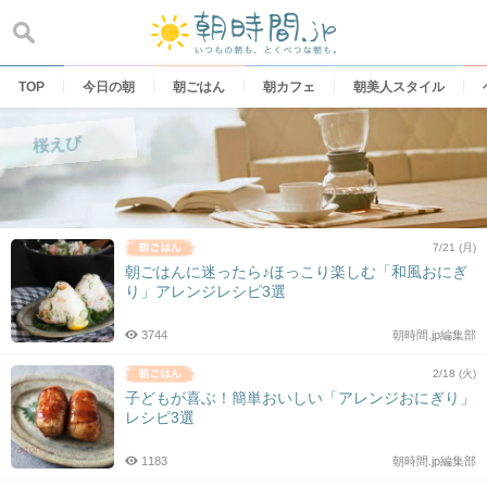
Skip
to
content
TOP
今日の朝
朝ごはん
朝カフェ
朝美人スタイル
桜えび
7/21 (月)
朝ごはんに迷ったら♪ほっこり楽しむ「和風おにぎ
り」アレンジレシピ3選
3744
朝時間.jp編集部
2/18 (火)
子どもが喜ぶ！簡単おいしい「アレンジおにぎり」
レシピ3選
1183
朝時間.jp編集部