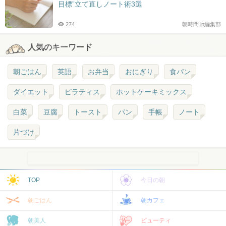
目標”立て直しノート術3選
274
朝時間.jp編集部
人気のキーワード
朝ごはん
英語
お弁当
おにぎり
食パン
ダイエット
ピラティス
ホットケーキミックス
白菜
豆腐
トースト
パン
手帳
ノート
片づけ
TOP
今日の朝
朝ごはん
朝カフェ
朝美人
ビューティ