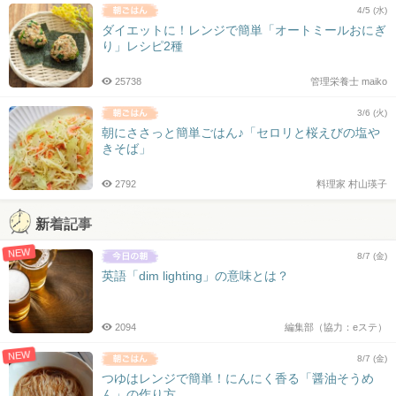
4/5 (水)
ダイエットに！レンジで簡単「オートミールおにぎ
り」レシピ2種
25738
管理栄養士 maiko
3/6 (火)
朝にささっと簡単ごはん♪「セロリと桜えびの塩や
きそば」
2792
料理家 村山瑛子
新着記事
NEW
8/7 (金)
英語「dim lighting」の意味とは？
2094
編集部（協力：eステ）
NEW
8/7 (金)
つゆはレンジで簡単！にんにく香る「醤油そうめ
ん」の作り方