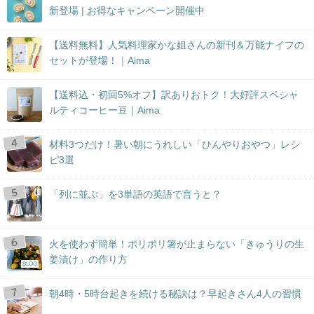
新登場 | お得なキャンペーン開催中
【送料無料】人気料理家かな姐さんの新刊＆万能ナイフの
セットが登場！｜Aima
【送料込・初回5%オフ】訳ありおトク！大好評スペシャ
ルティコーヒー豆｜Aima
材料3つだけ！暑い朝にうれしい「ひんやりおやつ」レシ
ピ3選
「列に並ぶ」を3単語の英語で言うと？
火を使わず簡単！ポリポリ箸が止まらない「きゅうりの生
姜漬け」の作り方
BLOG
朝4時・5時台起きを続ける秘訣は？早起きさん4人の習慣