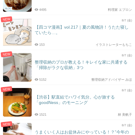
BLOG
4495
料理家 エプロン
NEW
8/7 (金)
【四コマ漫画】vol.217｜夏の風物詩！うたた寝し
ていたら…。
153
イラストレーターもちこ
NEW
8/7 (金)
整理収納のプロが教える！キレイな家に共通する
「掃除がラクな収納」3つ
5152
整理収納アドバイザー みほ
NEW
8/7 (金)
【渋谷】駅直結でハワイ気分。心が旅する
「goodNess」のモーニング
1521
林 美帆子
NEW
8/7 (金)
うまくいく人はお盆休みにやっている！？”今年の