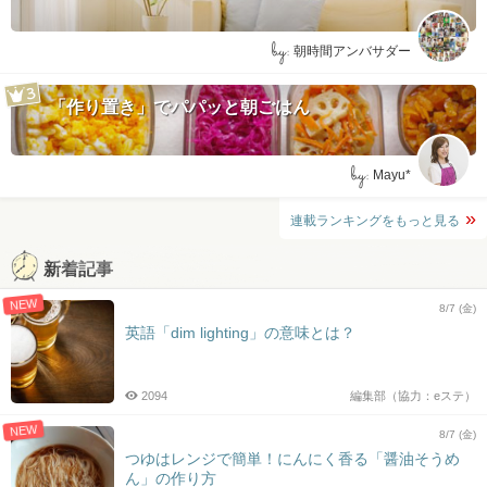
by:
朝時間アンバサダー
「作り置き」でパパッと朝ごはん
by:
Mayu*
連載ランキングをもっと見る
新着記事
NEW
8/7 (金)
英語「dim lighting」の意味とは？
2094
編集部（協力：eステ）
NEW
8/7 (金)
つゆはレンジで簡単！にんにく香る「醤油そうめ
ん」の作り方