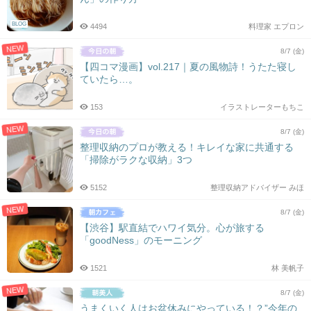
BLOG
4494
料理家 エプロン
NEW
8/7 (金)
【四コマ漫画】vol.217｜夏の風物詩！うたた寝し
ていたら…。
153
イラストレーターもちこ
NEW
8/7 (金)
整理収納のプロが教える！キレイな家に共通する
「掃除がラクな収納」3つ
5152
整理収納アドバイザー みほ
NEW
8/7 (金)
【渋谷】駅直結でハワイ気分。心が旅する
「goodNess」のモーニング
1521
林 美帆子
NEW
8/7 (金)
うまくいく人はお盆休みにやっている！？”今年の