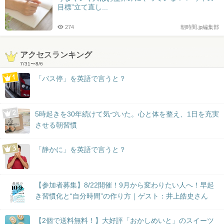
目標”立て直し...
274
朝時間.jp編集部
アクセスランキング
7/31
〜
8/6
「バス停」を英語で言うと？
5時起きを30年続けて気づいた。心と体を整え、1日を充実
させる朝習慣
「静かに」を英語で言うと？
【参加者募集】8/22開催！9月から変わりたい人へ！早起
き習慣化と“自分時間”の作り方｜ゲスト：井上皓史さん
【2個で送料無料！】大好評「おかしめいと」のスイーツ