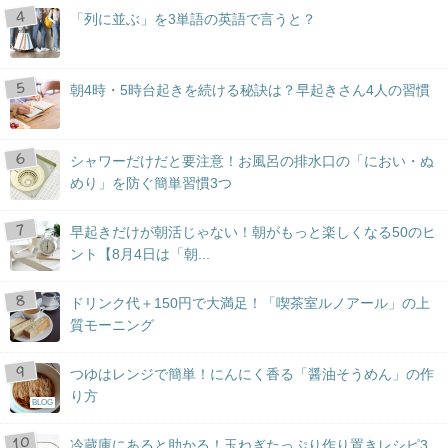
「列に並ぶ」を3単語の英語で言うと？
朝4時・5時台起きを続ける秘訣は？早起きさん4人の習慣
シャワーだけだと要注意！お風呂の排水口の「におい・ぬ
めり」を防ぐ簡単習慣3つ
早起きだけが朝活じゃない！朝がもっと楽しくなる50のヒ
ント【8月4日は「朝...
ドリンク代＋150円で大満足！「喫茶室ルノアール」の上
質モーニング
つゆはレンジで簡単！にんにく香る「醤油そうめん」の作
り方
BLOG
冷蔵庫にあると助かる！玉ねぎたっぷり作り置きレシピ3