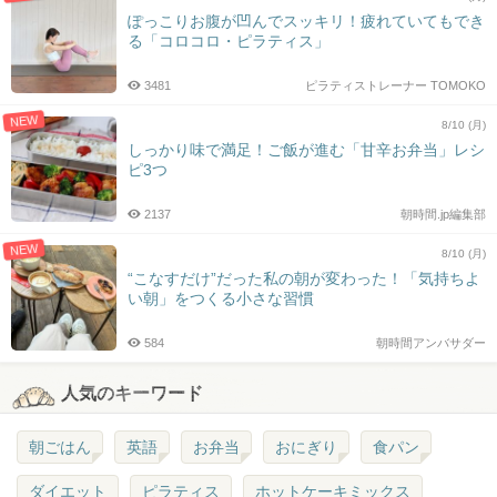
ぽっこりお腹が凹んでスッキリ！疲れていてもでき
る「コロコロ・ピラティス」
3481
ピラティストレーナー TOMOKO
NEW
8/10 (月)
しっかり味で満足！ご飯が進む「甘辛お弁当」レシ
ピ3つ
2137
朝時間.jp編集部
NEW
8/10 (月)
“こなすだけ”だった私の朝が変わった！「気持ちよ
い朝」をつくる小さな習慣
584
朝時間アンバサダー
人気のキーワード
朝ごはん
英語
お弁当
おにぎり
食パン
ダイエット
ピラティス
ホットケーキミックス