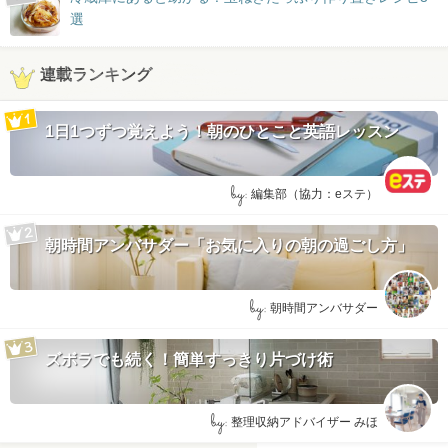
選
連載ランキング
1日1つずつ覚えよう！朝のひとこと英語レッスン
by:
編集部（協力：eステ）
朝時間アンバサダー「お気に入りの朝の過ごし方」
by:
朝時間アンバサダー
ズボラでも続く！簡単すっきり片づけ術
by:
整理収納アドバイザー みほ