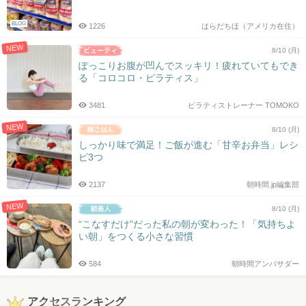
BLOG
1226
はらだちほ（アメリカ在住）
NEW
8/10 (月)
ぽっこりお腹が凹んでスッキリ！疲れていてもでき
る「コロコロ・ピラティス」
3481
ピラティストレーナー TOMOKO
NEW
8/10 (月)
しっかり味で満足！ご飯が進む「甘辛お弁当」レシ
ピ3つ
2137
朝時間.jp編集部
NEW
8/10 (月)
“こなすだけ”だった私の朝が変わった！「気持ちよ
い朝」をつくる小さな習慣
584
朝時間アンバサダー
アクセスランキング