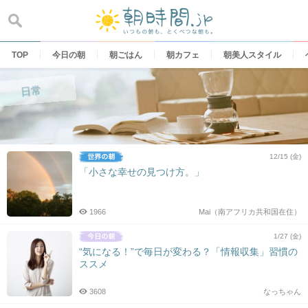
Skip
to
content
TOP
今日の朝
朝ごはん
朝カフェ
朝美人スタイル
日常
12/15 (金)
「小さな幸せの見つけ方。」
1966
Mai（南アフリカ共和国在住）
1/27 (金)
“気になる！”で毎日が変わる？「情報収集」習慣の
ススメ
3608
なっちゃん