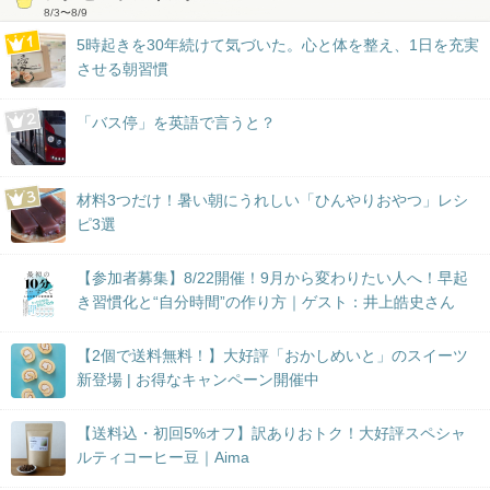
8/3
〜
8/9
5時起きを30年続けて気づいた。心と体を整え、1日を充実
させる朝習慣
「バス停」を英語で言うと？
材料3つだけ！暑い朝にうれしい「ひんやりおやつ」レシ
ピ3選
【参加者募集】8/22開催！9月から変わりたい人へ！早起
き習慣化と“自分時間”の作り方｜ゲスト：井上皓史さん
【2個で送料無料！】大好評「おかしめいと」のスイーツ
新登場 | お得なキャンペーン開催中
【送料込・初回5%オフ】訳ありおトク！大好評スペシャ
ルティコーヒー豆｜Aima