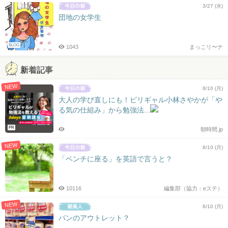
3/27 (水)
団地の女学生
BLOG
1043
まっこリ〜ナ
新着記事
NEW
8/10 (月)
大人の学び直しにも！ビリギャル小林さやかが「や
る気の仕組み」から勉強法...
PR
朝時間.jp
NEW
8/10 (月)
「ベンチに座る」を英語で言うと？
10116
編集部（協力：eステ）
NEW
8/10 (月)
パンのアウトレット？