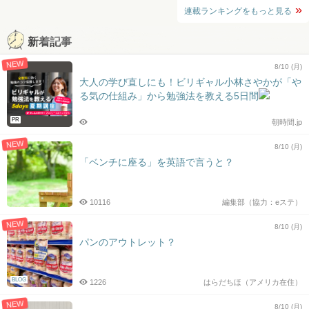
連載ランキングをもっと見る
新着記事
NEW
8/10 (月)
大人の学び直しにも！ビリギャル小林さやかが「や
る気の仕組み」から勉強法を教える5日間
PR
朝時間.jp
NEW
8/10 (月)
「ベンチに座る」を英語で言うと？
10116
編集部（協力：eステ）
NEW
8/10 (月)
パンのアウトレット？
BLOG
1226
はらだちほ（アメリカ在住）
NEW
8/10 (月)