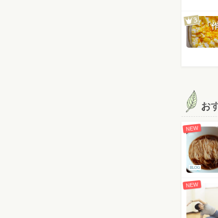
「
お
NEW
BLOG
NEW