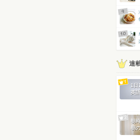
連
1
英
朝
朝