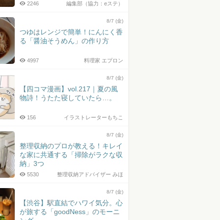
2246
編集部（協力：eステ）
8/7 (金)
つゆはレンジで簡単！にんにく香
る「醤油そうめん」の作り方
4997
料理家 エプロン
8/7 (金)
【四コマ漫画】vol.217｜夏の風
物詩！うたた寝していたら…。
156
イラストレーターもちこ
8/7 (金)
整理収納のプロが教える！キレイ
な家に共通する「掃除がラクな収
納」3つ
5530
整理収納アドバイザー みほ
8/7 (金)
【渋谷】駅直結でハワイ気分。心
が旅する「goodNess」のモーニ