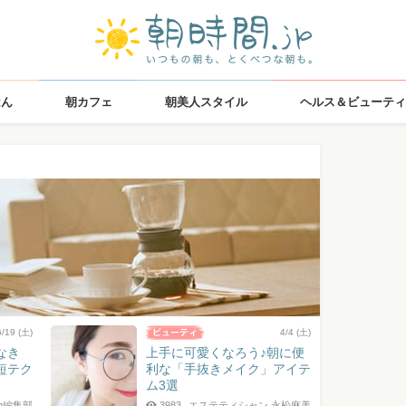
はん
朝カフェ
朝美人スタイル
ヘルス＆ビューティ
6/19 (土)
4/4 (土)
なき
上手に可愛くなろう♪朝に便
短テク
利な「手抜きメイク」アイテ
ム3選
jp編集部
3983
エステティシャン 永松麻美