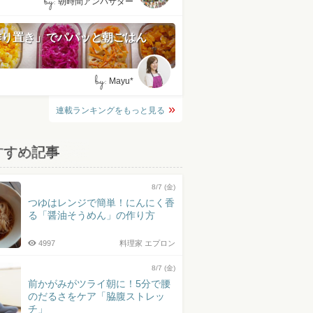
by:
朝時間アンバサダー
作り置き」でパパッと朝ごはん
by:
Mayu*
連載ランキングをもっと見る
すすめ記事
8/7 (金)
つゆはレンジで簡単！にんにく香
る「醤油そうめん」の作り方
4997
料理家 エプロン
8/7 (金)
前かがみがツライ朝に！5分で腰
のだるさをケア「脇腹ストレッ
チ」