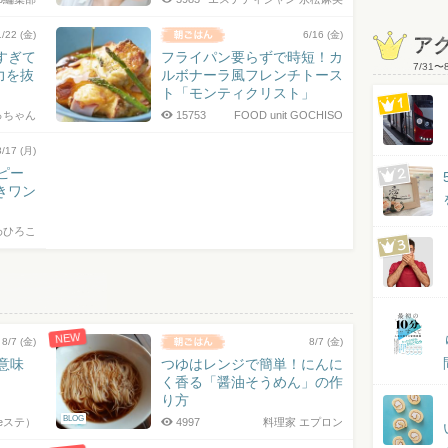
1/22 (金)
6/16 (金)
ア
すぎて
フライパン要らずで時短！カ
7/31
〜
力を抜
ルボナーラ風フレンチトース
ト「モンティクリスト」
っちゃん
15753
FOOD unit GOCHISO
8/17 (月)
ピー
きワン
わひろこ
NEW
8/7 (金)
8/7 (金)
の意味
つゆはレンジで簡単！にんに
く香る「醤油そうめん」の作
り方
BLOG
eステ）
4997
料理家 エプロン