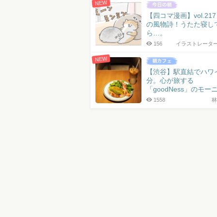
NEW
【四コマ漫画】vol.21
の風物詩！うたた寝し
ら…。
156
イラストレータ
NEW
【渋谷】駅直結でハワ
分。心が旅する
「goodNess」のモー
1558
林