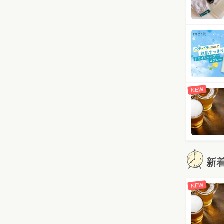
NEW
新
NEW