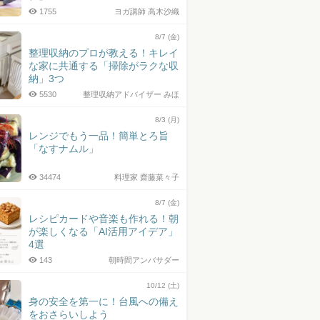
1755
ヨガ講師 高木沙織
8/7 (金)
整理収納のプロが教える！キレイ
な家に共通する「掃除がラクな収
納」3つ
5530
整理収納アドバイザー みほ
8/3 (月)
レンジでもう一品！簡単とろ旨
「なすナムル」
34474
料理家 齋藤菜々子
8/7 (金)
レシピカードや音楽も作れる！朝
が楽しくなる「AI活用アイデア」
4選
143
朝時間アンバサダー
10/12 (土)
身の安全を第一に！台風への備え
をおさらいしよう