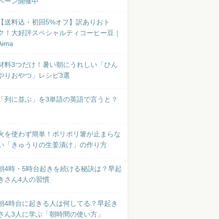
ペーン開催中
【送料込・初回5%オフ】訳ありおト
ク！大好評スペシャルティコーヒー豆｜
Aima
材料3つだけ！暑い朝にうれしい「ひん
やりおやつ」レシピ3選
「列に並ぶ」を3単語の英語で言うと？
火を使わず簡単！ポリポリ箸が止まらな
い「きゅうりの生姜漬け」の作り方
朝4時・5時台起きを続ける秘訣は？早起
きさん4人の習慣
朝4時台に起きる人は何してる？早起き
さん3人に学ぶ「朝時間の使い方」