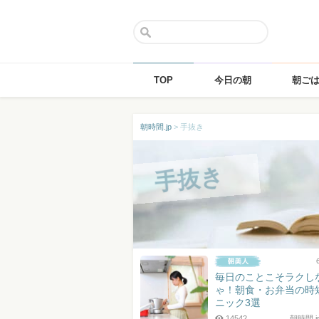
TOP
今日の朝
朝ご
Skip
朝時間.jp
>
手抜き
to
content
手抜き
毎日のことこそラクし
ゃ！朝食・お弁当の時
ニック3選
14542
朝時間.