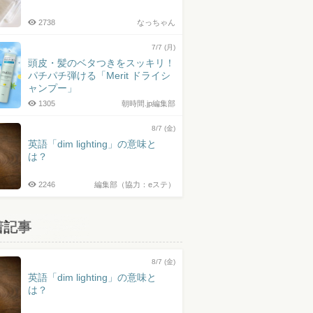
2738
なっちゃん
7/7 (月)
頭皮・髪のベタつきをスッキリ！
パチパチ弾ける「Merit ドライシ
ャンプー」
1305
朝時間.jp編集部
8/7 (金)
英語「dim lighting」の意味と
は？
2246
編集部（協力：eステ）
着記事
8/7 (金)
英語「dim lighting」の意味と
は？