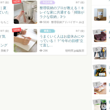
NEW
8/7 (金)
8/7 (金)
7｜夏
整理収納のプロが教える！キ
ていた
レイな家に共通する「掃除が
ラクな収納」3つ
ーもちこ
5530
整理収納アドバイザー みほ
NEW
8/7 (金)
8/7 (金)
イ気
うまくいく人はお盆休みにや
っている！？”今年の目標”立
ニング
て直し...
 美帆子
296
朝時間.jp編集部
BLOG