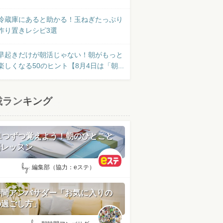
冷蔵庫にあると助かる！玉ねぎたっぷり
作り置きレシピ3選
早起きだけが朝活じゃない！朝がもっと
楽しくなる50のヒント【8月4日は「朝...
載ランキング
日1つずつ覚えよう！朝のひとこと
語レッスン
by:
編集部（協力：eステ）
時間アンバサダー「お気に入りの
の過ごし方」