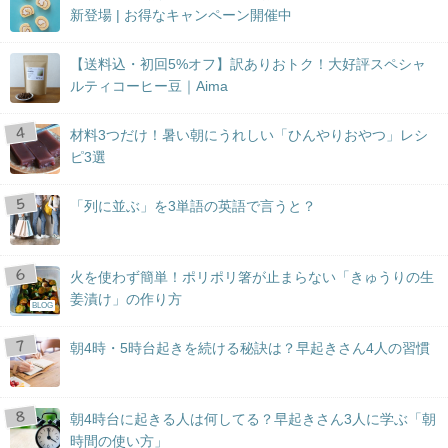
新登場 | お得なキャンペーン開催中
【送料込・初回5%オフ】訳ありおトク！大好評スペシャ
ルティコーヒー豆｜Aima
材料3つだけ！暑い朝にうれしい「ひんやりおやつ」レシ
ピ3選
「列に並ぶ」を3単語の英語で言うと？
火を使わず簡単！ポリポリ箸が止まらない「きゅうりの生
姜漬け」の作り方
BLOG
朝4時・5時台起きを続ける秘訣は？早起きさん4人の習慣
朝4時台に起きる人は何してる？早起きさん3人に学ぶ「朝
時間の使い方」