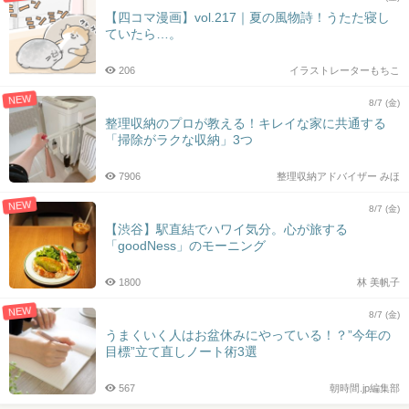
【四コマ漫画】vol.217｜夏の風物詩！うたた寝し
ていたら…。
206
イラストレーターもちこ
NEW
8/7 (金)
整理収納のプロが教える！キレイな家に共通する
「掃除がラクな収納」3つ
7906
整理収納アドバイザー みほ
NEW
8/7 (金)
【渋谷】駅直結でハワイ気分。心が旅する
「goodNess」のモーニング
1800
林 美帆子
NEW
8/7 (金)
うまくいく人はお盆休みにやっている！？”今年の
目標”立て直しノート術3選
567
朝時間.jp編集部