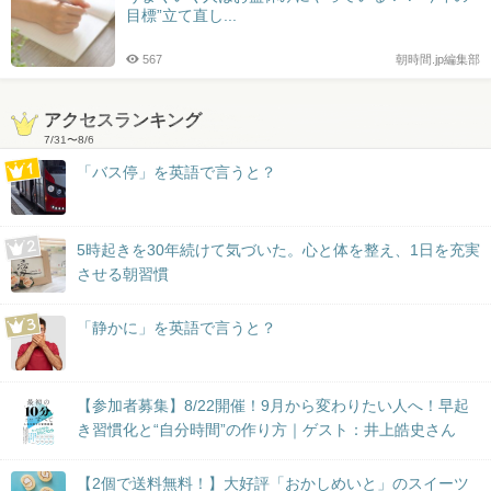
目標”立て直し...
567
朝時間.jp編集部
アクセスランキング
7/31
〜
8/6
「バス停」を英語で言うと？
5時起きを30年続けて気づいた。心と体を整え、1日を充実
させる朝習慣
「静かに」を英語で言うと？
【参加者募集】8/22開催！9月から変わりたい人へ！早起
き習慣化と“自分時間”の作り方｜ゲスト：井上皓史さん
【2個で送料無料！】大好評「おかしめいと」のスイーツ