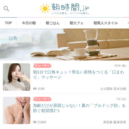
Skip
to
content
TOP
今日の朝
朝ごはん
朝カフェ
朝美人スタイル
口角
6/26 (金)
朝1分で口角キュッ！明るい表情をつくる「口まわ
り」マッサージ
3198
ヨガ講師 高木沙織
7/2 (火)
加齢だけが原因じゃない！夏の「ブルドッグ顔」を
防ぐ朝習慣2つ
21969
美容家 飯塚美香