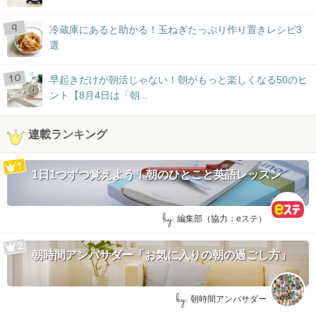
冷蔵庫にあると助かる！玉ねぎたっぷり作り置きレシピ3
選
早起きだけが朝活じゃない！朝がもっと楽しくなる50のヒ
ント【8月4日は「朝...
連載ランキング
1日1つずつ覚えよう！朝のひとこと英語レッスン
by:
編集部（協力：eステ）
朝時間アンバサダー「お気に入りの朝の過ごし方」
by:
朝時間アンバサダー