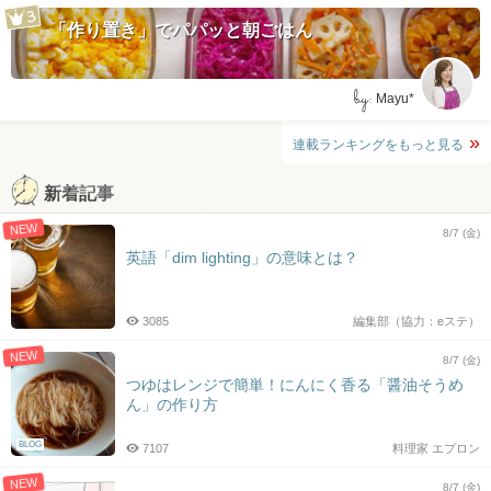
「作り置き」でパパッと朝ごはん
by:
Mayu*
連載ランキングをもっと見る
新着記事
NEW
8/7 (金)
英語「dim lighting」の意味とは？
3085
編集部（協力：eステ）
NEW
8/7 (金)
つゆはレンジで簡単！にんにく香る「醤油そうめ
ん」の作り方
BLOG
7107
料理家 エプロン
NEW
8/7 (金)