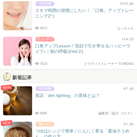
10/13 (金)
スキマ時間の習慣にしたい！「口角」アップトレー
ニング2つ
4973
なっちゃん
11/9 (月)
口角アップLesson！笑顔で引き寄せるハッピーラ
イフ♪｜朝の呼吸法Vol.21
7019
ピラティストレーナー TOMOKO
新着記事
NEW
8/7 (金)
英語「dim lighting」の意味とは？
3085
編集部（協力：eステ）
NEW
8/7 (金)
つゆはレンジで簡単！にんにく香る「醤油そうめ
ん」の作り方