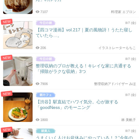
BLOG
7107
料理家 エプロン
NEW
8/7 (金)
【四コマ漫画】vol.217｜夏の風物詩！うたた寝し
ていたら…。
206
イラストレーターもちこ
NEW
8/7 (金)
整理収納のプロが教える！キレイな家に共通する
「掃除がラクな収納」3つ
7906
整理収納アドバイザー みほ
NEW
8/7 (金)
【渋谷】駅直結でハワイ気分。心が旅する
「goodNess」のモーニング
1800
林 美帆子
NEW
8/7 (金)
うまくいく人はお盆休みにやっている！？”今年の