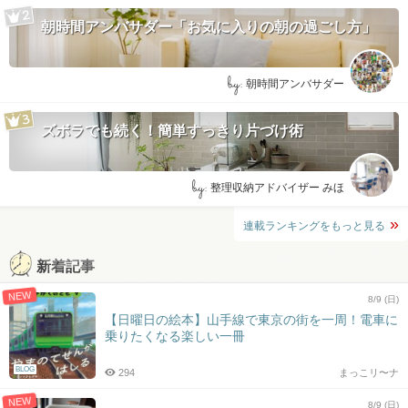
朝時間アンバサダー「お気に入りの朝の過ごし方」
by:
朝時間アンバサダー
ズボラでも続く！簡単すっきり片づけ術
by:
整理収納アドバイザー みほ
連載ランキングをもっと見る
新着記事
NEW
8/9 (日)
【日曜日の絵本】山手線で東京の街を一周！電車に
乗りたくなる楽しい一冊
BLOG
294
まっこリ〜ナ
NEW
8/9 (日)