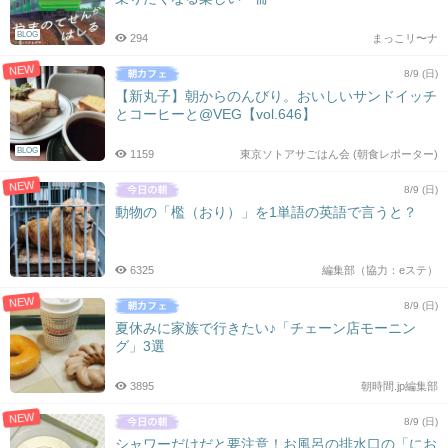
BLOG
294
まっこリ〜ナ
NEW
8/9 (日)
【新丸子】朝からのんびり。おいしいサンドイッチ
とコーヒーと@VEG【vol.646】
BLOG
1159
東京ソトアサごはん会 (朝食レポーター)
NEW
8/9 (日)
動物の「檻（おり）」を1単語の英語で言うと？
6325
編集部（協力：eステ）
NEW
8/9 (日)
夏休みに家族で行きたい♪「チェーン店モーニン
グ」3選
3895
朝時間.jp編集部
NEW
8/9 (日)
シャワーだけだと要注意！お風呂の排水口の「にお