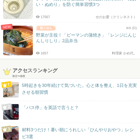
い・ぬめり」を防ぐ簡単習慣3つ
17567
せのお愛（クリンネスト）
NEW
8/9 (日)
野菜が主役！「ピーマンの蒲焼き」「レンジにんじ
んしりしり」2品弁当
1657
料理家 かめ代。
アクセスランキング
8/2
〜
8/8
5時起きを30年続けて気づいた。心と体を整え、1日を充実
させる朝習慣
「バス停」を英語で言うと？
材料3つだけ！暑い朝にうれしい「ひんやりおやつ」レシ
ピ3選