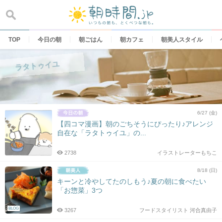
Skip
to
content
TOP
今日の朝
朝ごはん
朝カフェ
朝美人スタイル
ラタトゥイユ
6/27 (金)
【四コマ漫画】朝のごちそうにぴったり♪アレンジ
自在な「ラタトゥイユ」の...
2738
イラストレーターもちこ
8/18 (日)
キーンと冷やしてたのしもう♪夏の朝に食べたい
「お惣菜」3つ
BLOG
3267
フードスタイリスト 河合真由子