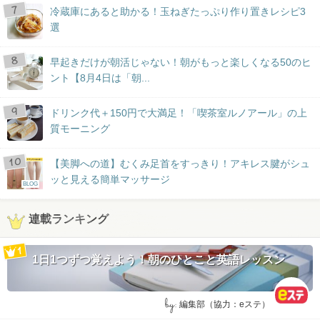
冷蔵庫にあると助かる！玉ねぎたっぷり作り置きレシピ3
選
早起きだけが朝活じゃない！朝がもっと楽しくなる50のヒ
ント【8月4日は「朝...
ドリンク代＋150円で大満足！「喫茶室ルノアール」の上
質モーニング
【美脚への道】むくみ足首をすっきり！アキレス腱がシュ
ッと見える簡単マッサージ
BLOG
連載ランキング
1日1つずつ覚えよう！朝のひとこと英語レッスン
by:
編集部（協力：eステ）