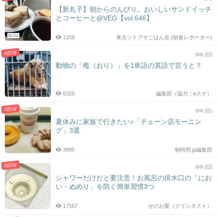
【新丸子】朝からのんびり。おいしいサンドイッチ
とコーヒーと@VEG【vol.646】
BLOG
1159
東京ソトアサごはん会 (朝食レポーター)
NEW
8/9 (日)
動物の「檻（おり）」を1単語の英語で言うと？
6325
編集部（協力：eステ）
NEW
8/9 (日)
夏休みに家族で行きたい♪「チェーン店モーニン
グ」3選
3895
朝時間.jp編集部
NEW
8/9 (日)
シャワーだけだと要注意！お風呂の排水口の「にお
い・ぬめり」を防ぐ簡単習慣3つ
17567
せのお愛（クリンネスト）