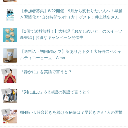
【参加者募集】8/22開催！9月から変わりたい人へ！早起
き習慣化と“自分時間”の作り方｜ゲスト：井上皓史さん
【2個で送料無料！】大好評「おかしめいと」のスイーツ
新登場 | お得なキャンペーン開催中
【送料込・初回5%オフ】訳ありおトク！大好評スペシャ
ルティコーヒー豆｜Aima
「静かに」を英語で言うと？
「列に並ぶ」を3単語の英語で言うと？
朝4時・5時台起きを続ける秘訣は？早起きさん4人の習慣