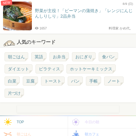
NEW
8/9 (日)
野菜が主役！「ピーマンの蒲焼き」「レンジにんじ
んしりしり」2品弁当
1657
料理家 かめ代。
人気のキーワード
朝ごはん
英語
お弁当
おにぎり
食パン
ダイエット
ピラティス
ホットケーキミックス
白菜
豆腐
トースト
パン
手帳
ノート
片づけ
TOP
今日の朝
朝ごはん
朝カフェ