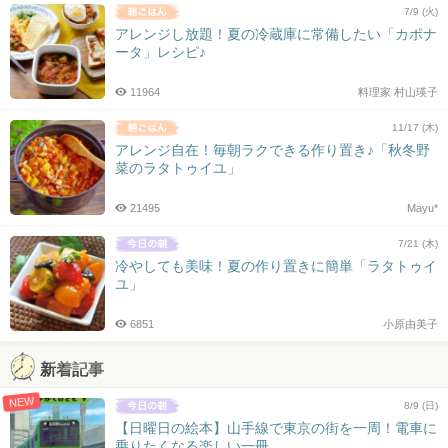
7/9 (火)
アレンジし放題！夏の冷蔵庫に常備したい「カポナ
ータ」レシピ♪
11964
料理家 村山瑛子
11/17 (木)
アレンジ自在！毎朝ラクできる作り置き♪「秋冬野
菜のラタトゥイユ」
21495
Mayu*
7/21 (木)
冷やしても美味！夏の作り置きに簡単「ラタトゥイ
ユ」
6851
小原由美子
新着記事
NEW
8/9 (日)
【日曜日の絵本】山手線で東京の街を一周！電車に
乗りたくなる楽しい一冊