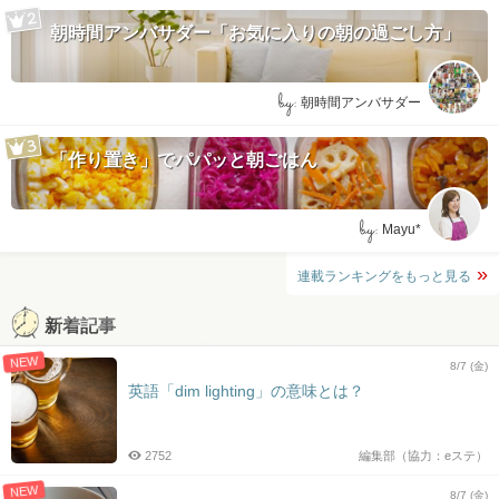
朝時間アンバサダー「お気に入りの朝の過ごし方」
by:
朝時間アンバサダー
「作り置き」でパパッと朝ごはん
by:
Mayu*
連載ランキングをもっと見る
新着記事
NEW
8/7 (金)
英語「dim lighting」の意味とは？
2752
編集部（協力：eステ）
NEW
8/7 (金)