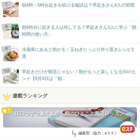
朝4時・5時台起きを続ける秘訣は？早起きさん4人の習慣
朝4時台に起きる人は何してる？早起きさん3人に学ぶ「朝
時間の使い方」
冷蔵庫にあると助かる！玉ねぎたっぷり作り置きレシピ3
選
早起きだけが朝活じゃない！朝がもっと楽しくなる50のヒ
ント【8月4日は「朝...
連載ランキング
1日1つずつ覚えよう！朝のひとこと英語レッスン
by:
編集部（協力：eステ）