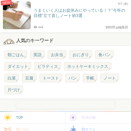
NEW
8/7 (金)
うまくいく人はお盆休みにやっている！？”今年の
目標”立て直しノート術3選
444
朝時間.jp編集部
人気のキーワード
朝ごはん
英語
お弁当
おにぎり
食パン
ダイエット
ピラティス
ホットケーキミックス
白菜
豆腐
トースト
パン
手帳
ノート
片づけ
TOP
今日の朝
朝ごはん
朝カフェ