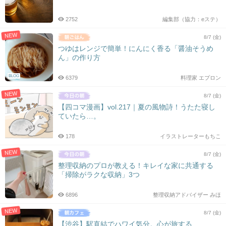
2752
編集部（協力：eステ）
NEW
8/7 (金)
つゆはレンジで簡単！にんにく香る「醤油そうめ
ん」の作り方
BLOG
6379
料理家 エプロン
NEW
8/7 (金)
【四コマ漫画】vol.217｜夏の風物詩！うたた寝し
ていたら…。
178
イラストレーターもちこ
NEW
8/7 (金)
整理収納のプロが教える！キレイな家に共通する
「掃除がラクな収納」3つ
6896
整理収納アドバイザー みほ
NEW
8/7 (金)
【渋谷】駅直結でハワイ気分。心が旅する