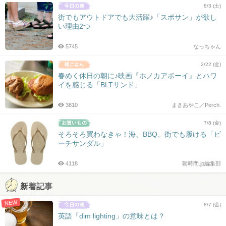
8/3 (土)
街でもアウトドアでも大活躍♪「スポサン」が欲し
い理由2つ
5745
なっちゃん
2/22 (金)
春めく休日の朝に♪映画『ホノカアボーイ』とハワ
イを感じる「BLTサンド」
3810
まきあやこ／Perch.
7/8 (金)
そろそろ買わなきゃ！海、BBQ、街でも履ける「ビ
ーチサンダル」
4118
朝時間.jp編集部
新着記事
NEW
8/7 (金)
英語「dim lighting」の意味とは？