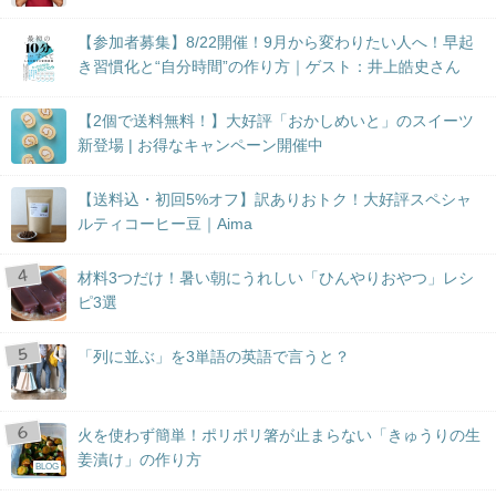
【参加者募集】8/22開催！9月から変わりたい人へ！早起
き習慣化と“自分時間”の作り方｜ゲスト：井上皓史さん
【2個で送料無料！】大好評「おかしめいと」のスイーツ
新登場 | お得なキャンペーン開催中
【送料込・初回5%オフ】訳ありおトク！大好評スペシャ
ルティコーヒー豆｜Aima
材料3つだけ！暑い朝にうれしい「ひんやりおやつ」レシ
ピ3選
「列に並ぶ」を3単語の英語で言うと？
火を使わず簡単！ポリポリ箸が止まらない「きゅうりの生
姜漬け」の作り方
BLOG