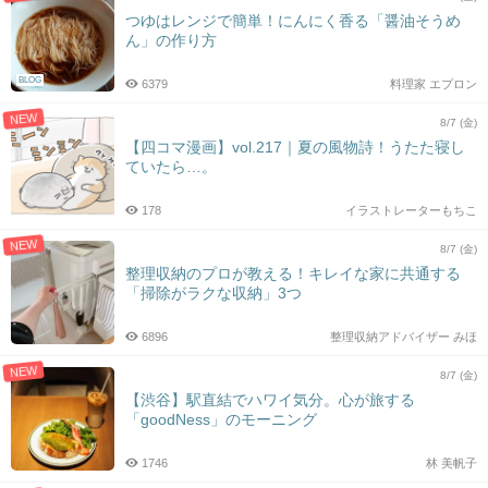
つゆはレンジで簡単！にんにく香る「醤油そうめ
ん」の作り方
BLOG
6379
料理家 エプロン
NEW
8/7 (金)
【四コマ漫画】vol.217｜夏の風物詩！うたた寝し
ていたら…。
178
イラストレーターもちこ
NEW
8/7 (金)
整理収納のプロが教える！キレイな家に共通する
「掃除がラクな収納」3つ
6896
整理収納アドバイザー みほ
NEW
8/7 (金)
【渋谷】駅直結でハワイ気分。心が旅する
「goodNess」のモーニング
1746
林 美帆子