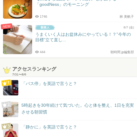
「goodNess」のモーニング
1746
林 美帆子
NEW
8/7 (金)
うまくいく人はお盆休みにやっている！？”今年の
目標”立て直し...
444
朝時間.jp編集部
アクセスランキング
7/31
〜
8/6
「バス停」を英語で言うと？
5時起きを30年続けて気づいた。心と体を整え、1日を充実
させる朝習慣
「静かに」を英語で言うと？