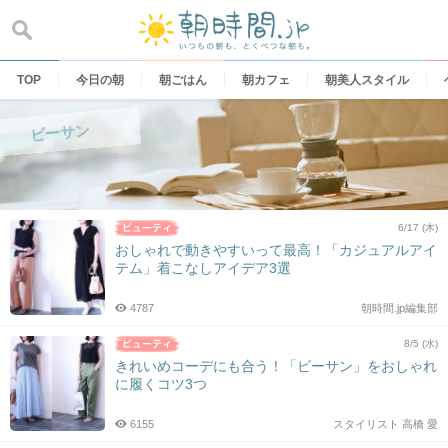
Skip
to
content
TOP
今日の朝
朝ごはん
朝カフェ
朝美人スタイル
ビーサン
6/17 (木)
おしゃれで動きやすいって最高！「カジュアルアイ
テム」着こなしアイデア3選
4787
朝時間.jp編集部
8/5 (水)
きれいめコーデにも合う！「ビーサン」をおしゃれ
に履くコツ3つ
6155
スタイリスト 高橋 愛