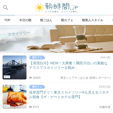
Skip
to
content
TOP
今日の朝
朝ごはん
朝カフェ
朝美人スタイル
スカイツリー
4/20 (木)
【清澄白河】NEW！大興奮！隅田川沿いの素敵な
テラスでスカイツリーを眺め...
BLOG
16493
東京ソトアサごはん会 (朝食レポーター)
10/23 (日)
浅草雷門すぐ！東京スカイツリー®も見える☆ホテ
ル朝食【ザ・ゲートホテル雷門】
BLOG
5373
内藤玲香