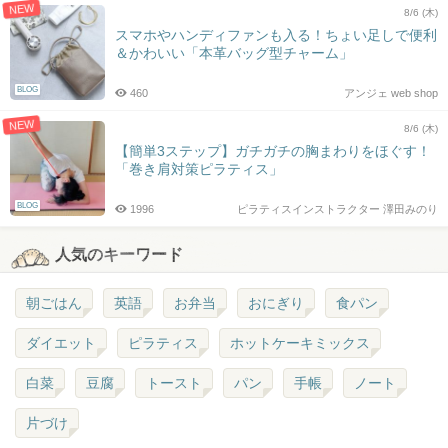
NEW
8/6 (木)
スマホやハンディファンも入る！ちょい足しで便利
＆かわいい「本革バッグ型チャーム」
BLOG
460
アンジェ web shop
NEW
8/6 (木)
【簡単3ステップ】ガチガチの胸まわりをほぐす！
「巻き肩対策ピラティス」
BLOG
1996
ピラティスインストラクター 澤田みのり
人気のキーワード
朝ごはん
英語
お弁当
おにぎり
食パン
ダイエット
ピラティス
ホットケーキミックス
白菜
豆腐
トースト
パン
手帳
ノート
片づけ