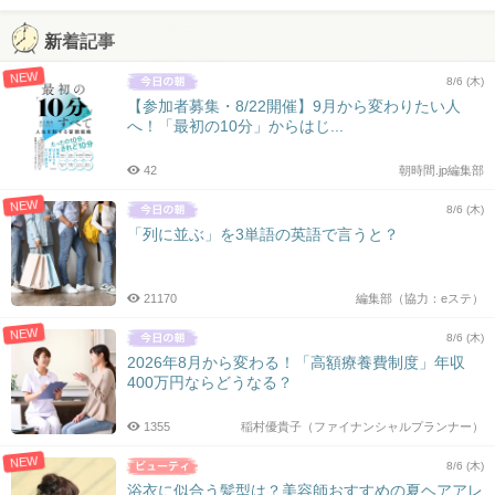
新着記事
NEW
8/6 (木)
【参加者募集・8/22開催】9月から変わりたい人
へ！「最初の10分」からはじ...
42
朝時間.jp編集部
NEW
8/6 (木)
「列に並ぶ」を3単語の英語で言うと？
21170
編集部（協力：eステ）
NEW
8/6 (木)
2026年8月から変わる！「高額療養費制度」年収
400万円ならどうなる？
1355
稲村優貴子（ファイナンシャルプランナー）
NEW
8/6 (木)
浴衣に似合う髪型は？美容師おすすめの夏ヘアアレ