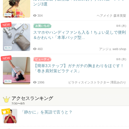
ンジ3選
BLOG
304
ヘアメイク 森本英梨
NEW
8/6 (木)
スマホやハンディファンも入る！ちょい足しで便利
＆かわいい「本革バッグ型...
BLOG
460
アンジェ web shop
NEW
8/6 (木)
【簡単3ステップ】ガチガチの胸まわりをほぐす！
「巻き肩対策ピラティス」
BLOG
1996
ピラティスインストラクター 澤田みのり
アクセスランキング
7/30
〜
8/5
「静かに」を英語で言うと？