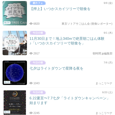
9/9 (金)
【押上】いつかスカイツリーで朝食を
BLOG
6820
東京ソトアサごはん会 (朝食レポーター)
9/1 (木)
11月30日まで！地上340mで絶景朝ごはん体験
♪「いつかスカイツリーで朝食を」
2917
朝時間.jp編集部
7/6 (月)
七夕はライトダウンで星降る夜を
BLOG
1043
まっこリ〜ナ
6/20 (土)
6.22夏至〜7.7七夕「ライトダウンキャンペーン」
始まります
BLOG
2245
まっこリ〜ナ