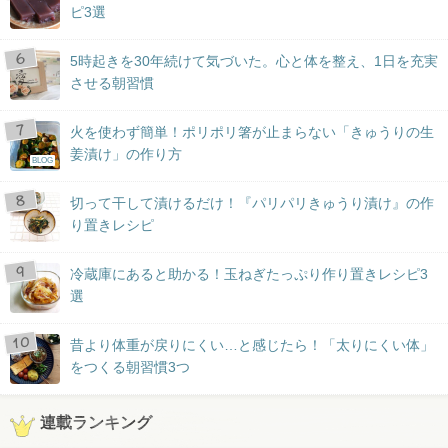
ピ3選
5時起きを30年続けて気づいた。心と体を整え、1日を充実
させる朝習慣
火を使わず簡単！ポリポリ箸が止まらない「きゅうりの生
姜漬け」の作り方
BLOG
切って干して漬けるだけ！『パリパリきゅうり漬け』の作
り置きレシピ
冷蔵庫にあると助かる！玉ねぎたっぷり作り置きレシピ3
選
昔より体重が戻りにくい…と感じたら！「太りにくい体」
をつくる朝習慣3つ
連載ランキング