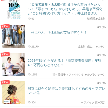
【参加者募集・8/22開催】9月から変わりたい人
へ！「最初の10分」からはじめる、早起き習慣化
と“自分時間”の作り方｜ゲスト：井上皓史さん
42
朝時間.jp編集部
NEW
8/6 (木)
「列に並ぶ」を3単語の英語で言うと？
21170
編集部（協力：eステ）
NEW
8/6 (木)
2026年8月から変わる！「高額療養費制度」年収
400万円ならどうなる？
1355
稲村優貴子（ファイナンシャルプランナー）
NEW
8/6 (木)
浴衣に似合う髪型は？美容師おすすめの夏ヘアアレ
ンジ3選
BLOG
304
ヘアメイク 森本英梨