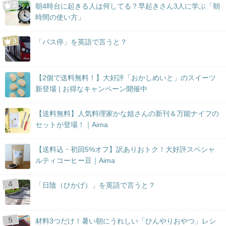
朝4時台に起きる人は何してる？早起きさん3人に学ぶ「朝
時間の使い方」
「バス停」を英語で言うと？
【2個で送料無料！】大好評「おかしめいと」のスイーツ
新登場 | お得なキャンペーン開催中
【送料無料】人気料理家かな姐さんの新刊＆万能ナイフの
セットが登場！｜Aima
【送料込・初回5%オフ】訳ありおトク！大好評スペシャ
ルティコーヒー豆｜Aima
「日陰（ひかげ）」を英語で言うと？
材料3つだけ！暑い朝にうれしい「ひんやりおやつ」レシ