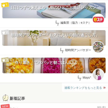
1日1つずつ覚えよう！朝のひとこと英語レッスン
by:
編集部（協力：eステ）
朝時間アンバサダー「お気に入りの朝の過ごし方」
by:
朝時間アンバサダー
「作り置き」でパパッと朝ごはん
by:
Mayu*
連載ランキングをもっと見る
新着記事
NEW
8/6 (木)