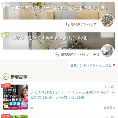
朝時間アンバサダー「お気に入りの朝の過ごし方」
by:
朝時間アンバサダー
ズボラでも続く！簡単すっきり片づけ術
by:
整理収納アドバイザー みほ
連載ランキングをもっと見る
新着記事
NEW
8/10 (月)
大人の学び直しにも。ビリギャル小林さやかが「や
る気の仕組み」から教える5日間
PR
朝時間.jp
NEW
8/10 (月)