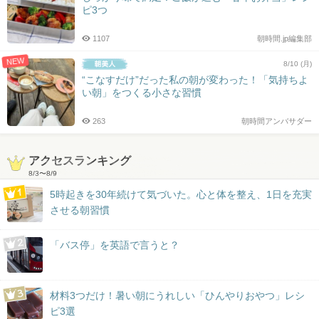
ピ3つ
1107
朝時間.jp編集部
NEW
8/10 (月)
“こなすだけ”だった私の朝が変わった！「気持ちよ
い朝」をつくる小さな習慣
263
朝時間アンバサダー
アクセスランキング
8/3
〜
8/9
5時起きを30年続けて気づいた。心と体を整え、1日を充実
させる朝習慣
「バス停」を英語で言うと？
材料3つだけ！暑い朝にうれしい「ひんやりおやつ」レシ
ピ3選