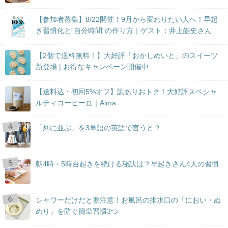
【参加者募集】8/22開催！9月から変わりたい人へ！早起
き習慣化と“自分時間”の作り方｜ゲスト：井上皓史さん
【2個で送料無料！】大好評「おかしめいと」のスイーツ
新登場 | お得なキャンペーン開催中
【送料込・初回5%オフ】訳ありおトク！大好評スペシャ
ルティコーヒー豆｜Aima
「列に並ぶ」を3単語の英語で言うと？
朝4時・5時台起きを続ける秘訣は？早起きさん4人の習慣
シャワーだけだと要注意！お風呂の排水口の「におい・ぬ
めり」を防ぐ簡単習慣3つ