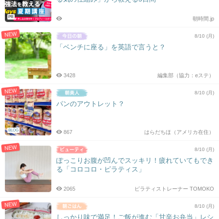
PR
朝時間.jp
NEW
8/10 (月)
「ベンチに座る」を英語で言うと？
3428
編集部（協力：eステ）
NEW
8/10 (月)
パンのアウトレット？
BLOG
867
はらだちほ（アメリカ在住）
NEW
8/10 (月)
ぽっこりお腹が凹んでスッキリ！疲れていてもでき
る「コロコロ・ピラティス」
2065
ピラティストレーナー TOMOKO
NEW
8/10 (月)
しっかり味で満足！ご飯が進む「甘辛お弁当」レシ