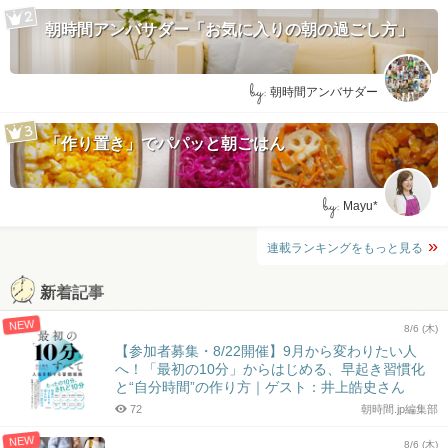
朝時間アンバサダー「お気に入りの朝の過ごし方」
by:
朝時間アンバサダー
「作り置き」でパパッと朝ごはん
by:
Mayu*
連載ランキングをもっと見る
新着記事
NEW
8/6 (木)
【参加者募集・8/22開催】9月から変わりたい人
へ！「最初の10分」からはじめる、早起き習慣化
と“自分時間”の作り方｜ゲスト：井上皓史さん
72
朝時間.jp編集部
NEW
8/6 (木)