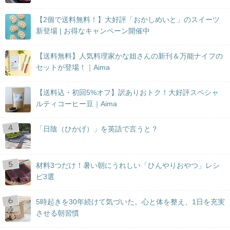
【2個で送料無料！】大好評「おかしめいと」のスイーツ
新登場 | お得なキャンペーン開催中
【送料無料】人気料理家かな姐さんの新刊＆万能ナイフの
セットが登場！｜Aima
【送料込・初回5%オフ】訳ありおトク！大好評スペシャ
ルティコーヒー豆｜Aima
「日陰（ひかげ）」を英語で言うと？
材料3つだけ！暑い朝にうれしい「ひんやりおやつ」レシ
ピ3選
5時起きを30年続けて気づいた。心と体を整え、1日を充実
させる朝習慣