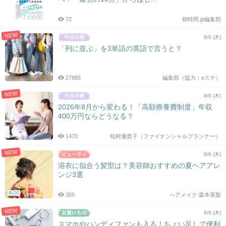
72
朝時間.jp編集部
NEW
8/6 (木)
「列に並ぶ」を3単語の英語で言うと？
27885
編集部（協力：eステ）
NEW
8/6 (木)
2026年8月から変わる！「高額療養費制度」年収
400万円ならどうなる？
1470
稲村優貴子（ファイナンシャルプランナー）
NEW
8/6 (木)
浴衣に似合う髪型は？美容師おすすめの夏ヘアアレ
ンジ3選
BLOG
355
ヘアメイク 森本英梨
NEW
8/6 (木)
スマホやハンディファンも入る！ちょい足しで便利