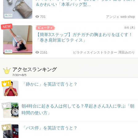
＆かわいい「本革バッグ型...
BLOG
701
アンジェ web shop
NEW
8/6 (木)
【簡単3ステップ】ガチガチの胸まわりをほぐす！
「巻き肩対策ピラティス」
BLOG
2161
ピラティスインストラクター 澤田みのり
アクセスランキング
7/30
〜
8/5
「静かに」を英語で言うと？
朝4時台に起きる人は何してる？早起きさん3人に学ぶ「朝
時間の使い方」
「バス停」を英語で言うと？