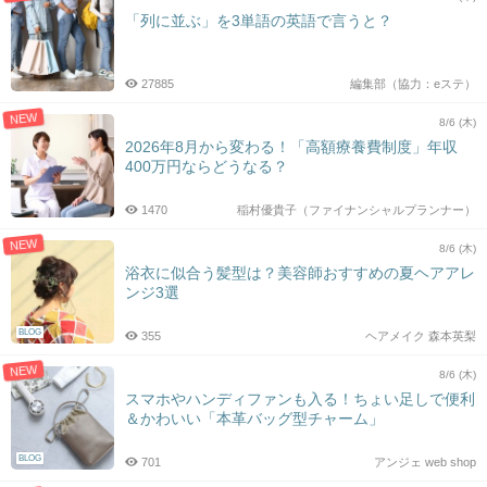
「列に並ぶ」を3単語の英語で言うと？
27885
編集部（協力：eステ）
NEW
8/6 (木)
2026年8月から変わる！「高額療養費制度」年収
400万円ならどうなる？
1470
稲村優貴子（ファイナンシャルプランナー）
NEW
8/6 (木)
浴衣に似合う髪型は？美容師おすすめの夏ヘアアレ
ンジ3選
BLOG
355
ヘアメイク 森本英梨
NEW
8/6 (木)
スマホやハンディファンも入る！ちょい足しで便利
＆かわいい「本革バッグ型チャーム」
BLOG
701
アンジェ web shop