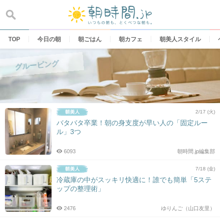
Skip
to
content
TOP
今日の朝
朝ごはん
朝カフェ
朝美人スタイル
グルーピング
2/17 (火)
バタバタ卒業！朝の身支度が早い人の「固定ルー
ル」3つ
6093
朝時間.jp編集部
7/18 (金)
冷蔵庫の中がスッキリ快適に！誰でも簡単「5ステ
ップの整理術」
2476
ゆりんご（山口友里）