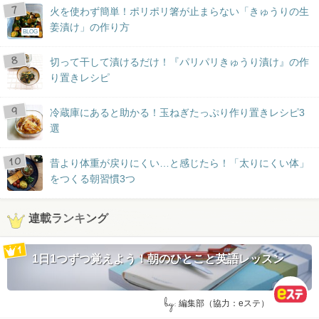
火を使わず簡単！ポリポリ箸が止まらない「きゅうりの生
姜漬け」の作り方
BLOG
切って干して漬けるだけ！『パリパリきゅうり漬け』の作
り置きレシピ
冷蔵庫にあると助かる！玉ねぎたっぷり作り置きレシピ3
選
昔より体重が戻りにくい…と感じたら！「太りにくい体」
をつくる朝習慣3つ
連載ランキング
1日1つずつ覚えよう！朝のひとこと英語レッスン
by:
編集部（協力：eステ）