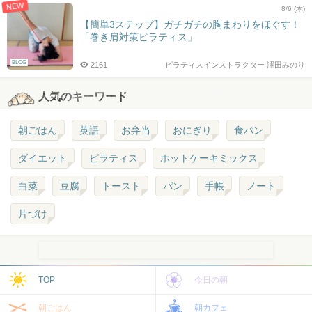
NEW
8/6 (木)
【簡単3ステップ】ガチガチの胸まわりをほぐす！
「巻き肩対策ピラティス」
BLOG
2161
ピラティスインストラクター 澤田みのり
人気のキーワード
朝ごはん
英語
お弁当
おにぎり
食パン
ダイエット
ピラティス
ホットケーキミックス
白菜
豆腐
トースト
パン
手帳
ノート
片づけ
TOP
今日の朝
朝ごはん
朝カフェ