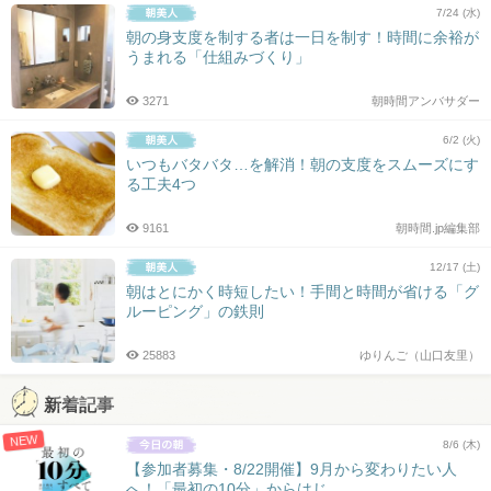
7/24 (水)
朝の身支度を制する者は一日を制す！時間に余裕が
うまれる「仕組みづくり」
3271
朝時間アンバサダー
6/2 (火)
いつもバタバタ…を解消！朝の支度をスムーズにす
る工夫4つ
9161
朝時間.jp編集部
12/17 (土)
朝はとにかく時短したい！手間と時間が省ける「グ
ルーピング」の鉄則
25883
ゆりんご（山口友里）
新着記事
NEW
8/6 (木)
【参加者募集・8/22開催】9月から変わりたい人
へ！「最初の10分」からはじ...