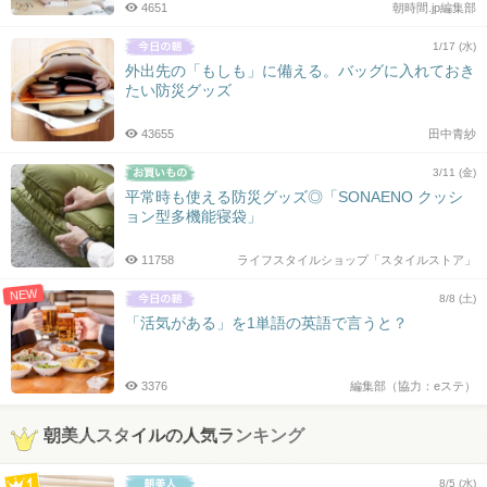
4651
朝時間.jp編集部
1/17 (水)
外出先の「もしも」に備える。バッグに入れておき
たい防災グッズ
43655
田中青紗
3/11 (金)
平常時も使える防災グッズ◎「SONAENO クッシ
ョン型多機能寝袋」
11758
ライフスタイルショップ「スタイルストア」
NEW
8/8 (土)
「活気がある」を1単語の英語で言うと？
3376
編集部（協力：eステ）
朝美人スタイルの人気ランキング
8/5 (水)