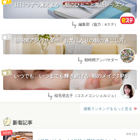
1日1つずつ覚えよう！朝のひとこと英語レッスン
by:
編集部（協力：eステ）
朝時間アンバサダー「お気に入りの朝の過ごし方」
by:
朝時間アンバサダー
いつでも、いつまでも輝き続ける♪朝のメイクTIPS
by:
稲毛登志子（コスメコンシェルジュ）
連載ランキングをもっと見る
新着記事
NEW
8/8 (土)