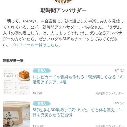
朝時間アンバサダー
「
朝って、いいな♪
」を合言葉に、朝の過ごし方や楽しみ方を発信し
てくれている、公式「朝時間アンバサダー」のみなさん。「お気に
入りの朝の過ごし方」は、人によってそれぞれ。気になるアンバサ
ダーの方がいたら、ぜひブログやSNSもチェックしてみてくださ
い。
プロフィール一覧はこちら
。
連載記事一覧
8/7 (金)
レシピカードや音楽も作れる！朝が楽しくなる「AI
活用アイデア」4選
298
朝時間アンバサダー
8/5 (水)
5時起きを30年続けて気づいた。心と体を整え、1
日を充実させる朝習慣
65625
朝時間アンバサダー