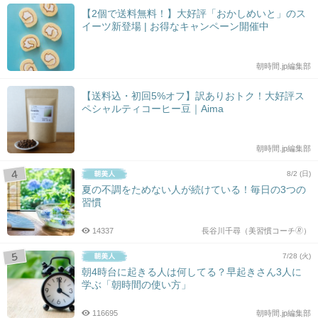
【2個で送料無料！】大好評「おかしめいと」のス
イーツ新登場 | お得なキャンペーン開催中
朝時間.jp編集部
【送料込・初回5%オフ】訳ありおトク！大好評ス
ペシャルティコーヒー豆｜Aima
朝時間.jp編集部
8/2 (日)
夏の不調をためない人が続けている！毎日の3つの
習慣
14337
長谷川千尋（美習慣コーチ🄬）
7/28 (火)
朝4時台に起きる人は何してる？早起きさん3人に
学ぶ「朝時間の使い方」
116695
朝時間.jp編集部