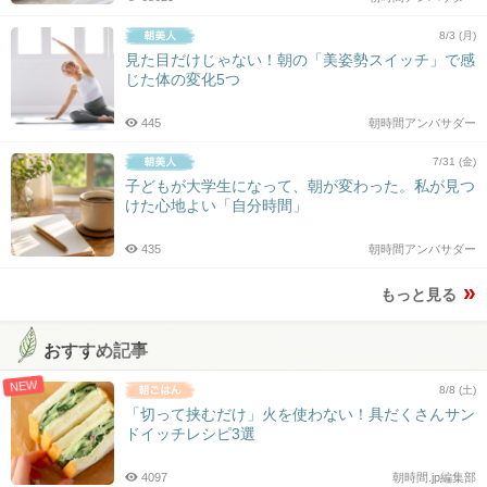
8/3 (月)
見た目だけじゃない！朝の「美姿勢スイッチ」で感
じた体の変化5つ
445
朝時間アンバサダー
7/31 (金)
子どもが大学生になって、朝が変わった。私が見つ
けた心地よい「自分時間」
435
朝時間アンバサダー
もっと見る
おすすめ記事
NEW
8/8 (土)
「切って挟むだけ」火を使わない！具だくさんサン
ドイッチレシピ3選
4097
朝時間.jp編集部