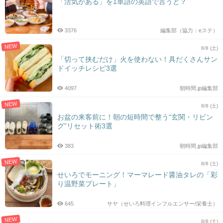
「活気がある」を1単語の英語で言うと？
3376
編集部（協力：eステ）
NEW
8/8 (土)
「切って挟むだけ」火を使わない！具だくさんサン
ドイッチレシピ3選
4097
朝時間.jp編集部
NEW
8/8 (土)
お盆の来客前に！朝の短時間で整う“玄関・リビン
グ”リセット術3選
383
朝時間.jp編集部
NEW
8/8 (土)
せいろでモーニング！マーマレード醤油タレの「彩
り温野菜プレート」
645
サヤ（せいろ料理インフルエンサー/栄養士）
NEW
8/8 (土)