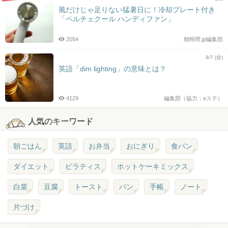
風だけじゃ足りない猛暑日に！冷却プレート付き
「ペルチェクール ハンディファン」
2054
朝時間.jp編集部
8/7 (金)
英語「dim lighting」の意味とは？
4129
編集部（協力：eステ）
人気のキーワード
朝ごはん
英語
お弁当
おにぎり
食パン
ダイエット
ピラティス
ホットケーキミックス
白菜
豆腐
トースト
パン
手帳
ノート
片づけ