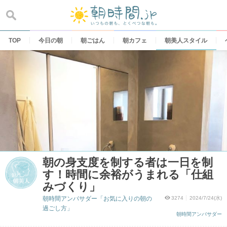
Skip
to
content
TOP
今日の朝
朝ごはん
朝カフェ
朝美人スタイル
朝の身支度を制する者は一日を制
す！時間に余裕がうまれる「仕組
みづくり」
朝時間アンバサダー「お気に入りの朝の
3274
2024/7/24(水)
過ごし方」
朝時間アンバサダー