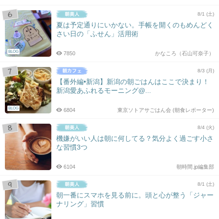
8/1 (土)
夏は予定通りにいかない。手帳を開くのもめんどく
さい日の「ふせん」活用術
BLOG
7850
かなころ（石山可奈子）
8/3 (月)
【番外編•新潟】新潟の朝ごはんはここで決まり！
新潟愛あふれるモーニング@...
BLOG
6804
東京ソトアサごはん会 (朝食レポーター)
8/4 (火)
機嫌がいい人は朝に何してる？気分よく過ごす小さ
な習慣3つ
6104
朝時間.jp編集部
8/1 (土)
朝一番にスマホを見る前に。頭と心が整う「ジャー
ナリング」習慣