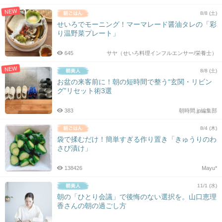
NEW
8/8 (土)
せいろでモーニング！マーマレード醤油タレの「彩
り温野菜プレート」
645
サヤ（せいろ料理インフルエンサー/栄養士）
NEW
8/8 (土)
お盆の来客前に！朝の短時間で整う“玄関・リビン
グ”リセット術3選
383
朝時間.jp編集部
8/4 (木)
袋で揉むだけ！簡単すぎる作り置き「きゅうりのわ
さび漬け」
138426
Mayu*
11/1 (水)
朝の「ひとり会議」で後悔のない選択を。山口恵理
香さんの朝の過ごし方