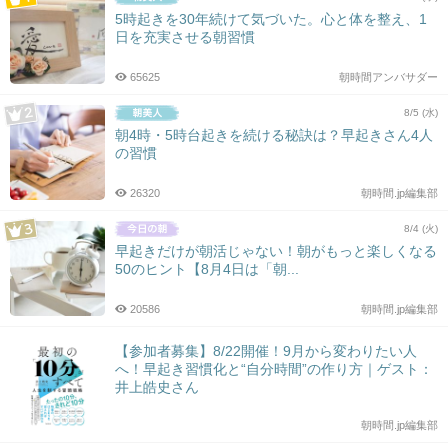
5時起きを30年続けて気づいた。心と体を整え、1
日を充実させる朝習慣
65625
朝時間アンバサダー
8/5 (水)
朝4時・5時台起きを続ける秘訣は？早起きさん4人
の習慣
26320
朝時間.jp編集部
8/4 (火)
早起きだけが朝活じゃない！朝がもっと楽しくなる
50のヒント【8月4日は「朝...
20586
朝時間.jp編集部
【参加者募集】8/22開催！9月から変わりたい人
へ！早起き習慣化と“自分時間”の作り方｜ゲスト：
井上皓史さん
朝時間.jp編集部