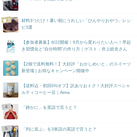
材料3つだけ！暑い朝にうれしい「ひんやりおやつ」レシ
ピ3選
【参加者募集】8/22開催！9月から変わりたい人へ！早起
き習慣化と“自分時間”の作り方｜ゲスト：井上皓史さん
【2個で送料無料！】大好評「おかしめいと」のスイーツ
新登場 | お得なキャンペーン開催中
【送料込・初回5%オフ】訳ありおトク！大好評スペシャ
ルティコーヒー豆｜Aima
「静かに」を英語で言うと？
「列に並ぶ」を3単語の英語で言うと？