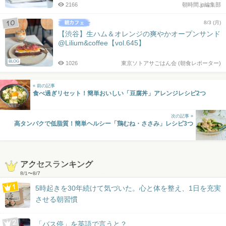
2166
朝時間.jp編集部
8/3 (月)
【渋谷】生ハム＆オレンジの爽やかオープンサンド
@Lilium&coffee【vol.645】
BLOG
1026
東京ソトアサごはん会 (朝食レポーター)
« 前の記事
食べ過ぎリセット！簡単おいしい「豆腐丼」アレンジレシピ2つ
次の記事 »
高タンパクで低脂質！簡単ヘルシー「鶏むね・ささみ」レシピ3つ
アクセスランキング
8/1
〜
8/7
5時起きを30年続けて気づいた。心と体を整え、1日を充実
させる朝習慣
「バス停」を英語で言うと？