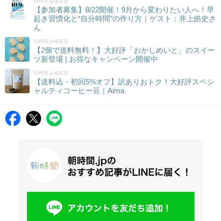
朝時間.jp編集部
【参加者募集】8/22開催！9月から変わりたい人へ！早
起き習慣化と“自分時間”の作り方｜ゲスト：井上皓史さ
ん
朝時間.jp編集部
【2個で送料無料！】大好評「おかしめいと」のスイー
ツ新登場 | お得なキャンペーン開催中
朝時間.jp編集部
【送料込・初回5%オフ】訳ありおトク！大好評スペシ
ャルティコーヒー豆｜Aima