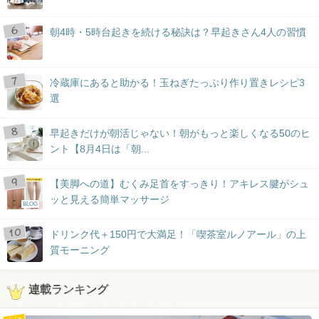
朝4時・5時台起きを続ける秘訣は？早起きさん4人の習慣
冷蔵庫にあると助かる！玉ねぎたっぷり作り置きレシピ3
選
早起きだけが朝活じゃない！朝がもっと楽しくなる50のヒ
ント【8月4日は「朝...
【美脚への道】むくみ足首をすっきり！アキレス腱がシュ
ッと見える簡単マッサージ
BLOG
ドリンク代＋150円で大満足！「喫茶室ルノアール」の上
質モーニング
連載ランキング