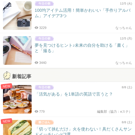
12/5 (火)
100均アイテム活用！簡単かわいい「手作りアルバ
ム」アイデア3つ
3229
なっちゃん
12/5 (月)
夢を見つけるヒント♪未来の自分を助ける「書く」
と「撮る」
3440
なっちゃん
新着記事
NEW
8/8 (土)
「活気がある」を1単語の英語で言うと？
779
編集部（協力：eステ）
NEW
8/8 (土)
「切って挟むだけ」火を使わない！具だくさんサン
ドイッチレシピ3選