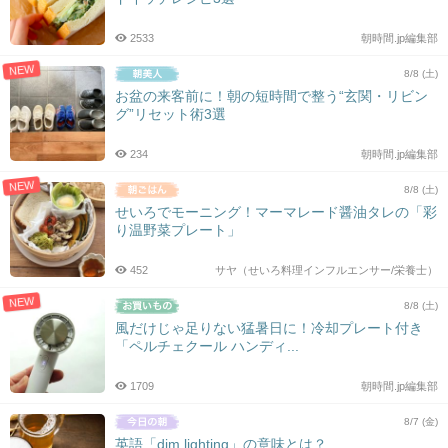
2533
朝時間.jp編集部
NEW
8/8 (土)
お盆の来客前に！朝の短時間で整う“玄関・リビン
グ”リセット術3選
234
朝時間.jp編集部
NEW
8/8 (土)
せいろでモーニング！マーマレード醤油タレの「彩
り温野菜プレート」
452
サヤ（せいろ料理インフルエンサー/栄養士）
NEW
8/8 (土)
風だけじゃ足りない猛暑日に！冷却プレート付き
「ペルチェクール ハンディ...
1709
朝時間.jp編集部
8/7 (金)
英語「dim lighting」の意味とは？