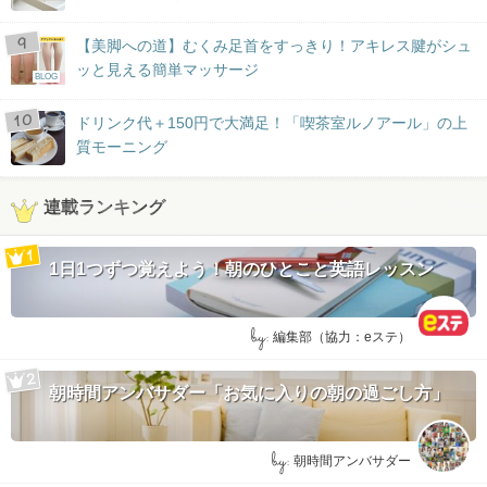
【美脚への道】むくみ足首をすっきり！アキレス腱がシュ
ッと見える簡単マッサージ
BLOG
ドリンク代＋150円で大満足！「喫茶室ルノアール」の上
質モーニング
連載ランキング
1日1つずつ覚えよう！朝のひとこと英語レッスン
by:
編集部（協力：eステ）
朝時間アンバサダー「お気に入りの朝の過ごし方」
by:
朝時間アンバサダー