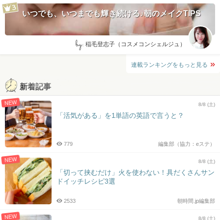
いつでも、いつまでも輝き続ける♪朝のメイクTIPS
by:
稲毛登志子（コスメコンシェルジュ）
連載ランキングをもっと見る
新着記事
NEW
8/8 (土)
「活気がある」を1単語の英語で言うと？
779
編集部（協力：eステ）
NEW
8/8 (土)
「切って挟むだけ」火を使わない！具だくさんサン
ドイッチレシピ3選
2533
朝時間.jp編集部
NEW
8/8 (土)