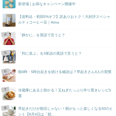
新登場 | お得なキャンペーン開催中
【送料込・初回5%オフ】訳ありおトク！大好評スペシャ
ルティコーヒー豆｜Aima
「静かに」を英語で言うと？
「列に並ぶ」を3単語の英語で言うと？
朝4時・5時台起きを続ける秘訣は？早起きさん4人の習慣
冷蔵庫にあると助かる！玉ねぎたっぷり作り置きレシピ3
選
早起きだけが朝活じゃない！朝がもっと楽しくなる50のヒ
ント【8月4日は「朝...