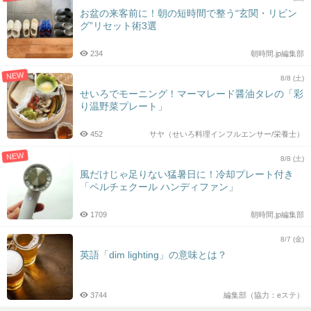
お盆の来客前に！朝の短時間で整う“玄関・リビン
グ”リセット術3選
234
朝時間.jp編集部
NEW
8/8 (土)
せいろでモーニング！マーマレード醤油タレの「彩
り温野菜プレート」
452
サヤ（せいろ料理インフルエンサー/栄養士）
NEW
8/8 (土)
風だけじゃ足りない猛暑日に！冷却プレート付き
「ペルチェクール ハンディファン」
1709
朝時間.jp編集部
8/7 (金)
英語「dim lighting」の意味とは？
3744
編集部（協力：eステ）