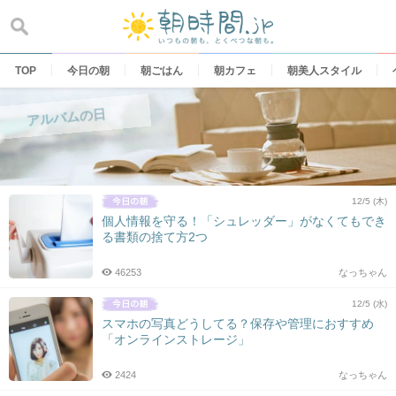
Skip
to
content
TOP
今日の朝
朝ごはん
朝カフェ
朝美人スタイル
アルバムの日
12/5 (木)
個人情報を守る！「シュレッダー」がなくてもでき
る書類の捨て方2つ
46253
なっちゃん
12/5 (水)
スマホの写真どうしてる？保存や管理におすすめ
「オンラインストレージ」
2424
なっちゃん