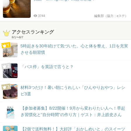
3744
編集部（協力：eステ）
アクセスランキング
8/1
〜
8/7
5時起きを30年続けて気づいた。心と体を整え、1日を充実
させる朝習慣
「バス停」を英語で言うと？
材料3つだけ！暑い朝にうれしい「ひんやりおやつ」レシ
ピ3選
【参加者募集】8/22開催！9月から変わりたい人へ！早起
き習慣化と“自分時間”の作り方｜ゲスト：井上皓史さん
【2個で送料無料！】大好評「おかしめいと」のスイーツ