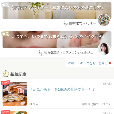
朝時間アンバサダー「お気に入りの朝の過ごし方」
by:
朝時間アンバサダー
いつでも、いつまでも輝き続ける♪朝のメイクTIPS
by:
稲毛登志子（コスメコンシェルジュ）
連載ランキングをもっと見る
新着記事
NEW
8/8 (土)
「活気がある」を1単語の英語で言うと？
904
編集部（協力：eステ）
NEW
8/8 (土)