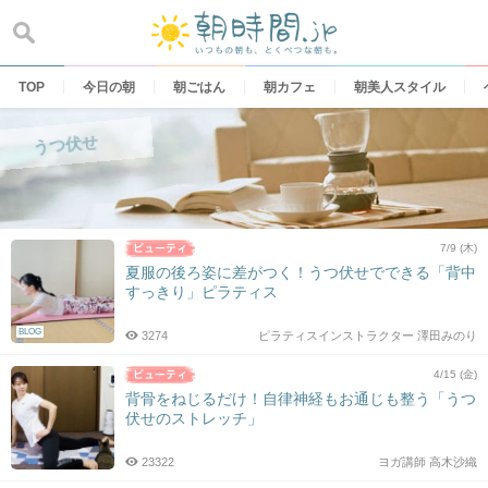
Skip
to
content
TOP
今日の朝
朝ごはん
朝カフェ
朝美人スタイル
うつ伏せ
7/9 (木)
夏服の後ろ姿に差がつく！うつ伏せでできる「背中
すっきり」ピラティス
BLOG
3274
ピラティスインストラクター 澤田みのり
4/15 (金)
背骨をねじるだけ！自律神経もお通じも整う「うつ
伏せのストレッチ」
23322
ヨガ講師 高木沙織