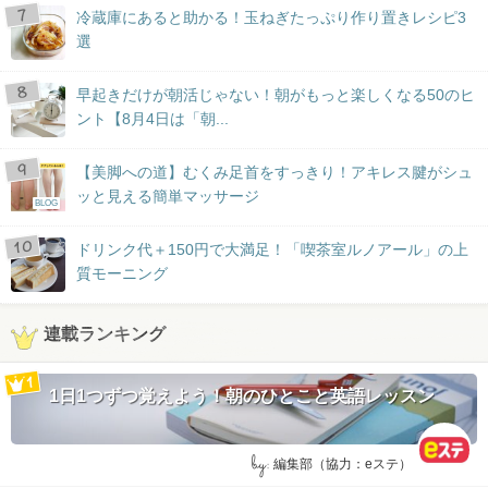
冷蔵庫にあると助かる！玉ねぎたっぷり作り置きレシピ3
選
早起きだけが朝活じゃない！朝がもっと楽しくなる50のヒ
ント【8月4日は「朝...
【美脚への道】むくみ足首をすっきり！アキレス腱がシュ
ッと見える簡単マッサージ
BLOG
ドリンク代＋150円で大満足！「喫茶室ルノアール」の上
質モーニング
連載ランキング
1日1つずつ覚えよう！朝のひとこと英語レッスン
by:
編集部（協力：eステ）