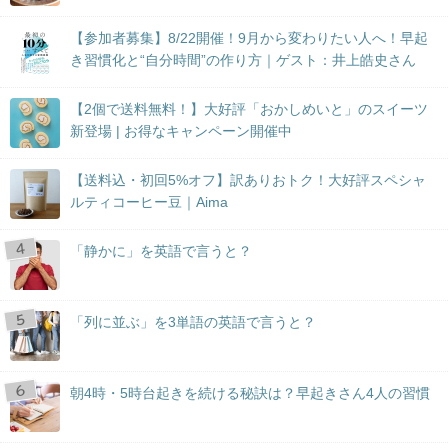
【参加者募集】8/22開催！9月から変わりたい人へ！早起
き習慣化と“自分時間”の作り方｜ゲスト：井上皓史さん
【2個で送料無料！】大好評「おかしめいと」のスイーツ
新登場 | お得なキャンペーン開催中
【送料込・初回5%オフ】訳ありおトク！大好評スペシャ
ルティコーヒー豆｜Aima
「静かに」を英語で言うと？
「列に並ぶ」を3単語の英語で言うと？
朝4時・5時台起きを続ける秘訣は？早起きさん4人の習慣