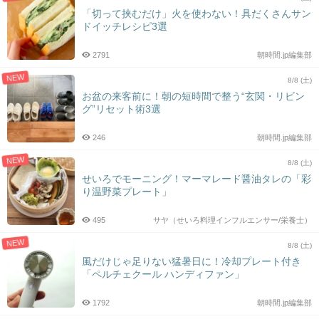
「切って挟むだけ」火を使わない！具だくさんサン
ドイッチレシピ3選
2791
朝時間.jp編集部
NEW
8/8 (土)
お盆の来客前に！朝の短時間で整う“玄関・リビン
グ”リセット術3選
246
朝時間.jp編集部
NEW
8/8 (土)
せいろでモーニング！マーマレード醤油タレの「彩
り温野菜プレート」
495
サヤ（せいろ料理インフルエンサー/栄養士）
NEW
8/8 (土)
風だけじゃ足りない猛暑日に！冷却プレート付き
「ペルチェクール ハンディファン」
1792
朝時間.jp編集部