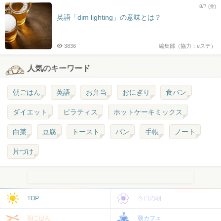
8/7 (金)
英語「dim lighting」の意味とは？
3836
編集部（協力：eステ）
人気のキーワード
朝ごはん
英語
お弁当
おにぎり
食パン
ダイエット
ピラティス
ホットケーキミックス
白菜
豆腐
トースト
パン
手帳
ノート
片づけ
TOP
今日の朝
朝ごはん
朝カフェ