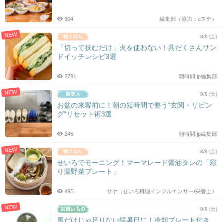
904
編集部（協力：eステ）
NEW
8/8 (土)
「切って挟むだけ」火を使わない！具だくさんサン
ドイッチレシピ3選
2791
朝時間.jp編集部
NEW
8/8 (土)
お盆の来客前に！朝の短時間で整う“玄関・リビン
グ”リセット術3選
246
朝時間.jp編集部
NEW
8/8 (土)
せいろでモーニング！マーマレード醤油タレの「彩
り温野菜プレート」
495
サヤ（せいろ料理インフルエンサー/栄養士）
NEW
8/8 (土)
風だけじゃ足りない猛暑日に！冷却プレート付き