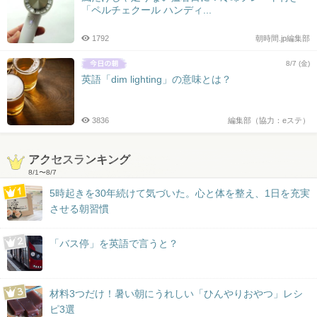
「ペルチェクール ハンディ...
1792
朝時間.jp編集部
8/7 (金)
英語「dim lighting」の意味とは？
3836
編集部（協力：eステ）
アクセスランキング
8/1
〜
8/7
5時起きを30年続けて気づいた。心と体を整え、1日を充実
させる朝習慣
「バス停」を英語で言うと？
材料3つだけ！暑い朝にうれしい「ひんやりおやつ」レシ
ピ3選