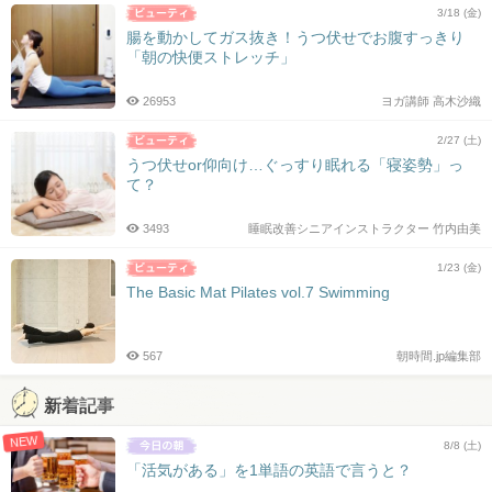
3/18 (金)
腸を動かしてガス抜き！うつ伏せでお腹すっきり
「朝の快便ストレッチ」
26953
ヨガ講師 高木沙織
2/27 (土)
うつ伏せor仰向け…ぐっすり眠れる「寝姿勢」っ
て？
3493
睡眠改善シニアインストラクター 竹内由美
1/23 (金)
The Basic Mat Pilates vol.7 Swimming
567
朝時間.jp編集部
新着記事
NEW
8/8 (土)
「活気がある」を1単語の英語で言うと？