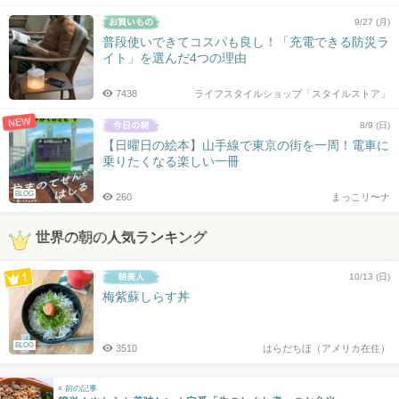
9/27 (月)
普段使いできてコスパも良し！「充電できる防災ラ
イト」を選んだ4つの理由
7438
ライフスタイルショップ「スタイルストア」
NEW
8/9 (日)
【日曜日の絵本】山手線で東京の街を一周！電車に
乗りたくなる楽しい一冊
BLOG
260
まっこリ〜ナ
世界の朝の人気ランキング
10/13 (日)
梅紫蘇しらす丼
BLOG
3510
はらだちほ（アメリカ在住）
« 前の記事