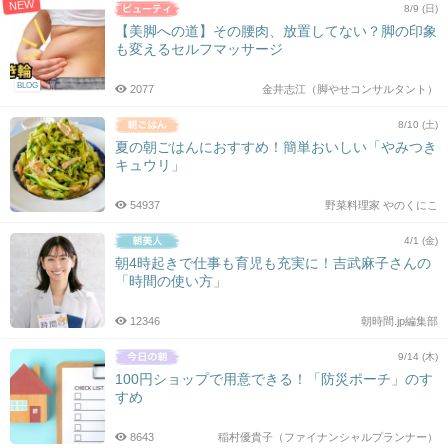
NEW
8/9 (日)
【美脚への道】その腰肉、放置してない？脚の印象
も変えるセルフマッサージ
BLOG
2077
金井志江（脚やせコンサルタント）
8/10 (土)
夏の朝ごはんにおすすめ！簡単おいしい「やみつき
キュウリ」
54937
野菜料理家 やのくにこ
4/1 (金)
朝4時起きで仕事も育児も充実に！吉武麻子さんの
「時間の使い方」
12346
朝時間.jp編集部
9/14 (木)
100円ショップで用意できる！「防災ポーチ」のす
すめ
8643
稲村優貴子（ファイナンシャルプランナー）