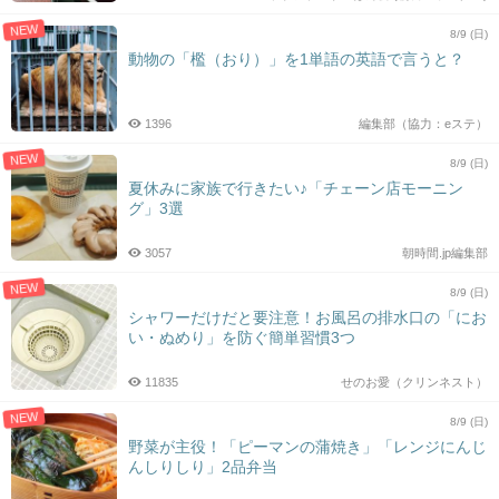
NEW
8/9 (日)
動物の「檻（おり）」を1単語の英語で言うと？
1396
編集部（協力：eステ）
NEW
8/9 (日)
夏休みに家族で行きたい♪「チェーン店モーニン
グ」3選
3057
朝時間.jp編集部
NEW
8/9 (日)
シャワーだけだと要注意！お風呂の排水口の「にお
い・ぬめり」を防ぐ簡単習慣3つ
11835
せのお愛（クリンネスト）
NEW
8/9 (日)
野菜が主役！「ピーマンの蒲焼き」「レンジにんじ
んしりしり」2品弁当