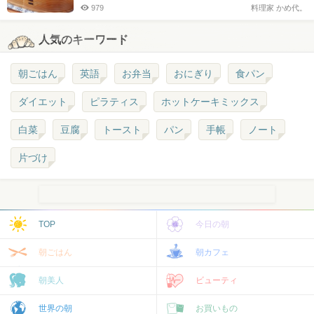
979
料理家 かめ代。
人気のキーワード
朝ごはん
英語
お弁当
おにぎり
食パン
ダイエット
ピラティス
ホットケーキミックス
白菜
豆腐
トースト
パン
手帳
ノート
片づけ
TOP
今日の朝
朝ごはん
朝カフェ
朝美人
ビューティ
世界の朝
お買いもの