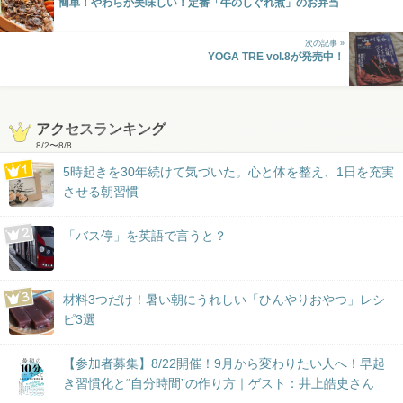
簡単！やわらか美味しい！定番「牛のしぐれ煮」のお弁当
次の記事 »
YOGA TRE vol.8が発売中！
アクセスランキング
8/2
〜
8/8
5時起きを30年続けて気づいた。心と体を整え、1日を充実
させる朝習慣
「バス停」を英語で言うと？
材料3つだけ！暑い朝にうれしい「ひんやりおやつ」レシ
ピ3選
【参加者募集】8/22開催！9月から変わりたい人へ！早起
き習慣化と“自分時間”の作り方｜ゲスト：井上皓史さん