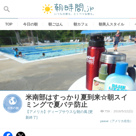
Skip
to
content
TOP
今日の朝
朝ごはん
朝カフェ
朝美人スタイル
米南部はすっかり夏到来☆朝スイ
ミングで夏バテ防止
【アメリカ】ディープサウスな朝の風 [更
759
2016/5/22(日)
新終了]
yasue（アメリカ在住）