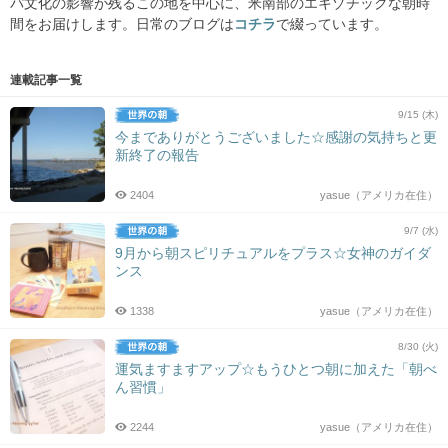
パ文化の影響が残るこの地を中心に、米南部のエキゾチックな朝時
間をお届けします。日常のブログは
コチラ
で綴っています。
連載記事一覧
9/15 (木)
今までありがとうございました☆感謝の気持ちと更
新終了の報告
2404
yasue（アメリカ在住）
9/7 (水)
9月から朝スピリチュアルをプラス☆女神のガイダ
ンス
1338
yasue（アメリカ在住）
8/30 (火)
運気ますますアップ☆もうひとつ朝に加えた「朝べ
ん習慣」
2244
yasue（アメリカ在住）