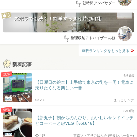
by:
朝時間アンバサダー
ズボラでも続く！簡単すっきり片づけ術
by:
整理収納アドバイザー みほ
連載ランキングをもっと見る
新着記事
NEW
8/9 (日)
【日曜日の絵本】山手線で東京の街を一周！電車に
乗りたくなる楽しい一冊
BLOG
260
まっこリ〜ナ
NEW
8/9 (日)
【新丸子】朝からのんびり。おいしいサンドイッチ
とコーヒーと@VEG【vol.646】
BLOG
497
東京ソトアサごはん会 (朝食レポーター)