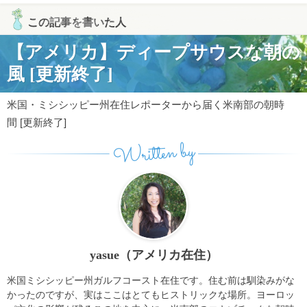
この記事を書いた人
【アメリカ】ディープサウスな朝の
風 [更新終了]
米国・ミシシッピー州在住レポーターから届く米南部の朝時
間 [更新終了]
Written by
yasue（アメリカ在住）
米国ミシシッピー州ガルフコースト在住です。住む前は馴染みがな
かったのですが、実はここはとてもヒストリックな場所。ヨーロッ