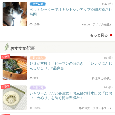
8/23 (火)
ペットシッターでオキシトシンアップ☆朝の癒され
時間
1149
yasue（アメリカ在住）
もっと見る
おすすめ記事
NEW
8/9 (日)
野菜が主役！「ピーマンの蒲焼き」「レンジにんじ
んしりしり」2品弁当
979
料理家 かめ代。
NEW
8/9 (日)
シャワーだけだと要注意！お風呂の排水口の「にお
い・ぬめり」を防ぐ簡単習慣3つ
11835
せのお愛（クリンネスト）