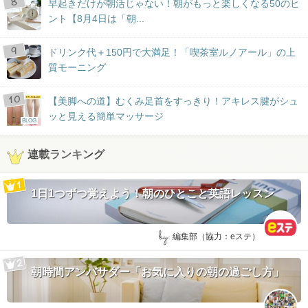
早起きだけが朝活じゃない！朝がもっと楽しくなる50のヒ
ント【8月4日は「朝...
ドリンク代＋150円で大満足！「喫茶室ルノアール」の上
質モーニング
【美脚への道】むくみ足首をすっきり！アキレス腱がシュ
ッと見える簡単マッサージ
BLOG
連載ランキング
1日1つずつ覚えよう！朝のひとこと英語レッスン
by:
編集部（協力：eステ）
朝時間アンバサダー「お気に入りの朝の過ごし方」