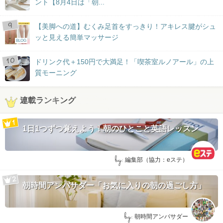
ント【8月4日は「朝...
【美脚への道】むくみ足首をすっきり！アキレス腱がシュ
ッと見える簡単マッサージ
BLOG
ドリンク代＋150円で大満足！「喫茶室ルノアール」の上
質モーニング
連載ランキング
1日1つずつ覚えよう！朝のひとこと英語レッスン
by:
編集部（協力：eステ）
朝時間アンバサダー「お気に入りの朝の過ごし方」
by:
朝時間アンバサダー