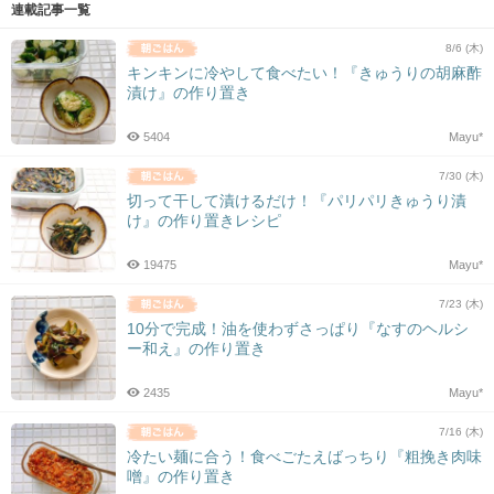
連載記事一覧
8/6 (木)
キンキンに冷やして食べたい！『きゅうりの胡麻酢
漬け』の作り置き
5404
Mayu*
7/30 (木)
切って干して漬けるだけ！『パリパリきゅうり漬
け』の作り置きレシピ
19475
Mayu*
7/23 (木)
10分で完成！油を使わずさっぱり『なすのヘルシ
ー和え』の作り置き
2435
Mayu*
7/16 (木)
冷たい麺に合う！食べごたえばっちり『粗挽き肉味
噌』の作り置き