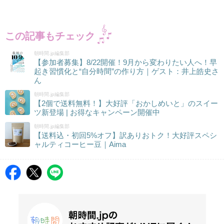
この記事もチェック
朝時間.jp編集部
【参加者募集】8/22開催！9月から変わりたい人へ！早
起き習慣化と“自分時間”の作り方｜ゲスト：井上皓史さ
ん
朝時間.jp編集部
【2個で送料無料！】大好評「おかしめいと」のスイー
ツ新登場 | お得なキャンペーン開催中
朝時間.jp編集部
【送料込・初回5%オフ】訳ありおトク！大好評スペシ
ャルティコーヒー豆｜Aima