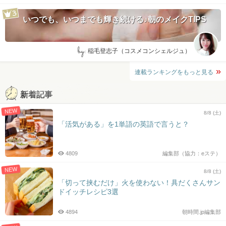
いつでも、いつまでも輝き続ける♪朝のメイクTIPS
by:
稲毛登志子（コスメコンシェルジュ）
連載ランキングをもっと見る
新着記事
NEW
8/8 (土)
「活気がある」を1単語の英語で言うと？
4809
編集部（協力：eステ）
NEW
8/8 (土)
「切って挟むだけ」火を使わない！具だくさんサン
ドイッチレシピ3選
4894
朝時間.jp編集部