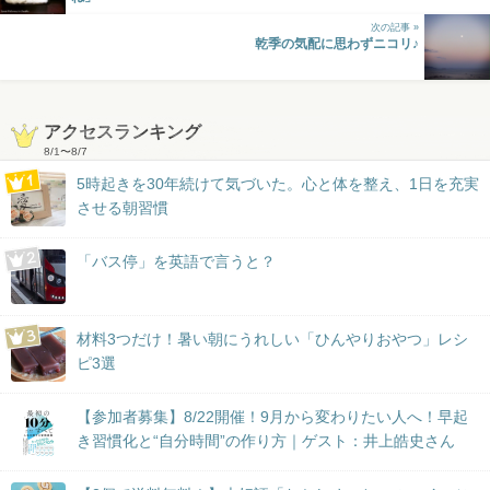
次の記事 »
乾季の気配に思わずニコリ♪
アクセスランキング
8/1
〜
8/7
5時起きを30年続けて気づいた。心と体を整え、1日を充実
させる朝習慣
「バス停」を英語で言うと？
材料3つだけ！暑い朝にうれしい「ひんやりおやつ」レシ
ピ3選
【参加者募集】8/22開催！9月から変わりたい人へ！早起
き習慣化と“自分時間”の作り方｜ゲスト：井上皓史さん