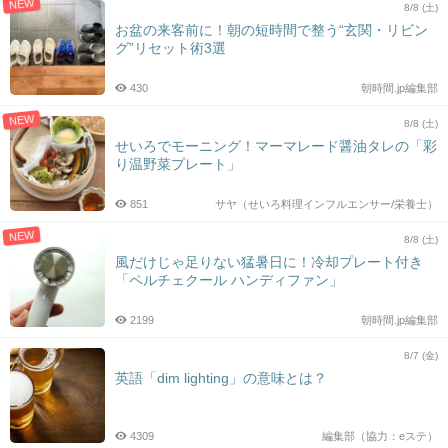
NEW
8/8 (土)
お盆の来客前に！朝の短時間で整う“玄関・リビン
グ”リセット術3選
430
朝時間.jp編集部
NEW
8/8 (土)
せいろでモーニング！マーマレード醤油タレの「彩
り温野菜プレート」
851
サヤ（せいろ料理インフルエンサー/栄養士）
NEW
8/8 (土)
風だけじゃ足りない猛暑日に！冷却プレート付き
「ペルチェクール ハンディファン」
2199
朝時間.jp編集部
8/7 (金)
英語「dim lighting」の意味とは？
4309
編集部（協力：eステ）