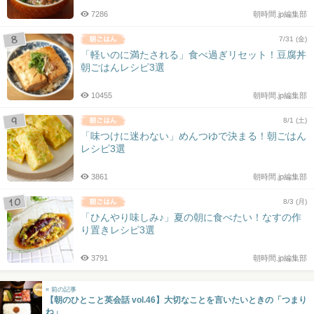
7286
朝時間.jp編集部
7/31 (金)
「軽いのに満たされる」食べ過ぎリセット！豆腐丼
朝ごはんレシピ3選
10455
朝時間.jp編集部
8/1 (土)
「味つけに迷わない」めんつゆで決まる！朝ごはん
レシピ3選
3861
朝時間.jp編集部
8/3 (月)
「ひんやり味しみ♪」夏の朝に食べたい！なすの作
り置きレシピ3選
3791
朝時間.jp編集部
« 前の記事
【朝のひとこと英会話 vol.46】大切なことを言いたいときの「つまり
ね」