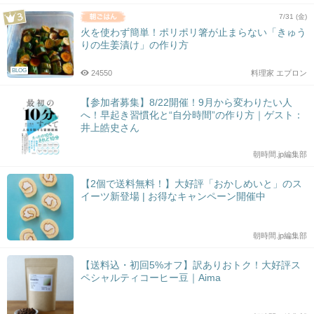
7/31 (金)
火を使わず簡単！ポリポリ箸が止まらない「きゅう
りの生姜漬け」の作り方
BLOG
24550
料理家 エプロン
【参加者募集】8/22開催！9月から変わりたい人
へ！早起き習慣化と“自分時間”の作り方｜ゲスト：
井上皓史さん
朝時間.jp編集部
【2個で送料無料！】大好評「おかしめいと」のス
イーツ新登場 | お得なキャンペーン開催中
朝時間.jp編集部
【送料込・初回5%オフ】訳ありおトク！大好評ス
ペシャルティコーヒー豆｜Aima