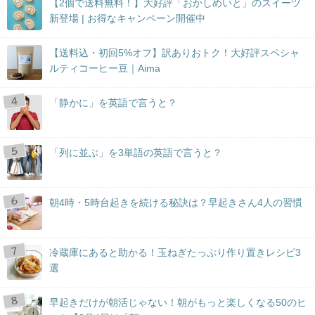
【2個で送料無料！】大好評「おかしめいと」のスイーツ
新登場 | お得なキャンペーン開催中
【送料込・初回5%オフ】訳ありおトク！大好評スペシャ
ルティコーヒー豆｜Aima
「静かに」を英語で言うと？
「列に並ぶ」を3単語の英語で言うと？
朝4時・5時台起きを続ける秘訣は？早起きさん4人の習慣
冷蔵庫にあると助かる！玉ねぎたっぷり作り置きレシピ3
選
早起きだけが朝活じゃない！朝がもっと楽しくなる50のヒ