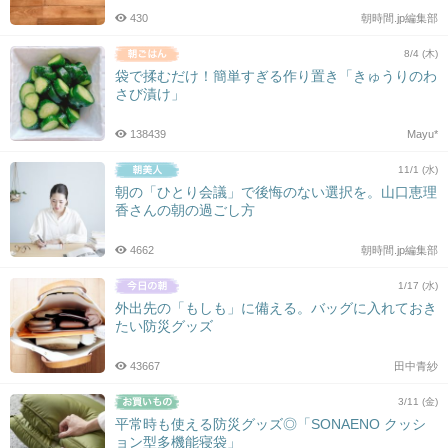
430
朝時間.jp編集部
8/4 (木)
袋で揉むだけ！簡単すぎる作り置き「きゅうりのわ
さび漬け」
138439
Mayu*
11/1 (水)
朝の「ひとり会議」で後悔のない選択を。山口恵理
香さんの朝の過ごし方
4662
朝時間.jp編集部
1/17 (水)
外出先の「もしも」に備える。バッグに入れておき
たい防災グッズ
43667
田中青紗
3/11 (金)
平常時も使える防災グッズ◎「SONAENO クッシ
ョン型多機能寝袋」