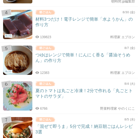
朝時間.jp編集部
8/30 (金)
材料3つだけ！電子レンジで簡単「水ようかん」の
作り方
BLOG
139823
料理家 エプロン
8/7 (金)
つゆはレンジで簡単！にんにく香る「醤油そうめ
ん」の作り方
BLOG
12383
料理家 エプロン
8/4 (火)
夏のトマトは丸ごと冷凍！2分で作れる「丸ごとト
マトのサラダ」
6766
野菜料理家 やのくにこ
8/5 (水)
「混ぜて即うま」5分で完成！納豆朝ごはんレシピ
3選