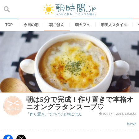
Skip
to
content
TOP
今日の朝
朝ごはん
朝カフェ
朝美人スタイル
朝は5分で完成！作り置きで本格オ
ニオングラタンスープ♡
「作り置き」でパパッと朝ごはん
92937
2015/12/3(木)
Mayu*