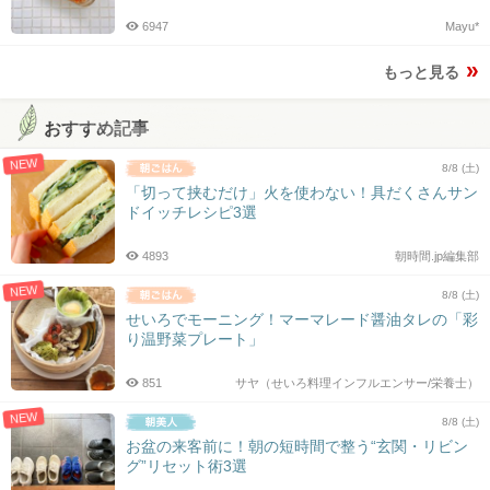
6947
Mayu*
もっと見る
おすすめ記事
NEW
8/8 (土)
「切って挟むだけ」火を使わない！具だくさんサン
ドイッチレシピ3選
4893
朝時間.jp編集部
NEW
8/8 (土)
せいろでモーニング！マーマレード醤油タレの「彩
り温野菜プレート」
851
サヤ（せいろ料理インフルエンサー/栄養士）
NEW
8/8 (土)
お盆の来客前に！朝の短時間で整う“玄関・リビン
グ”リセット術3選