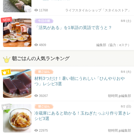
11768
ライフスタイルショップ「スタイルストア」
NEW
8/8 (土)
「活気がある」を1単語の英語で言うと？
4809
編集部（協力：eステ）
朝ごはんの人気ランキング
8/4 (火)
材料3つだけ！暑い朝にうれしい「ひんやりおや
つ」レシピ3選
39267
朝時間.jp編集部
8/2 (日)
冷蔵庫にあると助かる！玉ねぎたっぷり作り置きレ
シピ3選
22975
朝時間.jp編集部