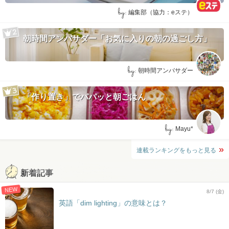
by:
編集部（協力：eステ）
朝時間アンバサダー「お気に入りの朝の過ごし方」
by:
朝時間アンバサダー
「作り置き」でパパッと朝ごはん
by:
Mayu*
連載ランキングをもっと見る
新着記事
NEW
8/7 (金)
英語「dim lighting」の意味とは？