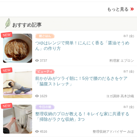
もっと見る
おすすめ記事
NEW
8/7 (金)
つゆはレンジで簡単！にんにく香る「醤油そうめ
ん」の作り方
BLOG
3737
料理家 エプロン
NEW
8/7 (金)
前かがみがツライ朝に！5分で腰のだるさをケア
「脇腹ストレッチ」
1629
ヨガ講師 高木沙織
NEW
8/7 (金)
整理収納のプロが教える！キレイな家に共通する
「掃除がラクな収納」3つ
4516
整理収納アドバイザー みほ