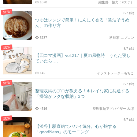
1678
編集部（協力：eステ）
NEW
8/7 (金)
つゆはレンジで簡単！にんにく香る「醤油そうめ
ん」の作り方
BLOG
3737
料理家 エプロン
NEW
8/7 (金)
【四コマ漫画】vol.217｜夏の風物詩！うたた寝し
ていたら…。
142
イラストレーターもちこ
NEW
8/7 (金)
整理収納のプロが教える！キレイな家に共通する
「掃除がラクな収納」3つ
4516
整理収納アドバイザー みほ
NEW
8/7 (金)
【渋谷】駅直結でハワイ気分。心が旅する
「goodNess」のモーニング