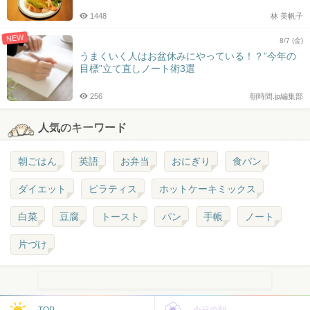
1448
林 美帆子
NEW
8/7 (金)
うまくいく人はお盆休みにやっている！？”今年の
目標”立て直しノート術3選
256
朝時間.jp編集部
人気のキーワード
朝ごはん
英語
お弁当
おにぎり
食パン
ダイエット
ピラティス
ホットケーキミックス
白菜
豆腐
トースト
パン
手帳
ノート
片づけ
TOP
今日の朝