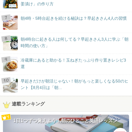
姜漬け」の作り方
BLOG
朝4時・5時台起きを続ける秘訣は？早起きさん4人の習慣
朝4時台に起きる人は何してる？早起きさん3人に学ぶ「朝
時間の使い方」
冷蔵庫にあると助かる！玉ねぎたっぷり作り置きレシピ3
選
早起きだけが朝活じゃない！朝がもっと楽しくなる50のヒ
ント【8月4日は「朝...
連載ランキング
1日1つずつ覚えよう！朝のひとこと英語レッスン