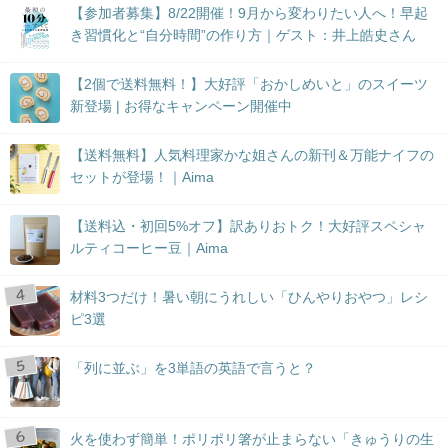
【参加者募集】8/22開催！9月から変わりたい人へ！早起
き習慣化と“自分時間”の作り方｜ゲスト：井上皓史さん
【2個で送料無料！】大好評「おかしめいと」のスイーツ
新登場 | お得なキャンペーン開催中
【送料無料】人気料理家かな姐さんの新刊＆万能ナイフの
セットが登場！｜Aima
【送料込・初回5%オフ】訳ありおトク！大好評スペシャ
ルティコーヒー豆｜Aima
材料3つだけ！暑い朝にうれしい「ひんやりおやつ」レシ
ピ3選
「列に並ぶ」を3単語の英語で言うと？
火を使わず簡単！ポリポリ箸が止まらない「きゅうりの生