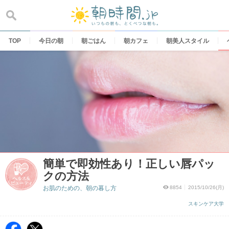
Skip
to
content
TOP
今日の朝
朝ごはん
朝カフェ
朝美人スタイル
簡単で即効性あり！正しい唇パッ
クの方法
お肌のための、朝の暮し方
8854
2015/10/26(月)
スキンケア大学