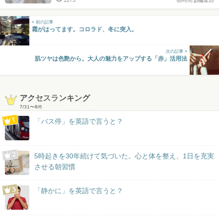
« 前の記事
霜がはってます。コロラド、冬に突入。
次の記事 »
肌ツヤは色艶から。大人の魅力をアップする「赤」活用法
アクセスランキング
7/31
〜
8/6
「バス停」を英語で言うと？
5時起きを30年続けて気づいた。心と体を整え、1日を充実
させる朝習慣
「静かに」を英語で言うと？