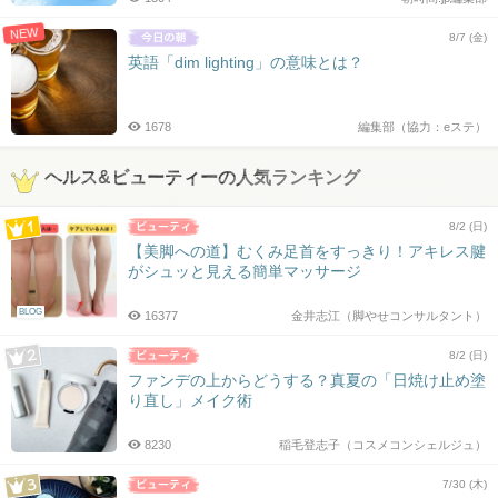
NEW
8/7 (金)
英語「dim lighting」の意味とは？
1678
編集部（協力：eステ）
ヘルス&ビューティーの人気ランキング
8/2 (日)
【美脚への道】むくみ足首をすっきり！アキレス腱
がシュッと見える簡単マッサージ
BLOG
16377
金井志江（脚やせコンサルタント）
8/2 (日)
ファンデの上からどうする？真夏の「日焼け止め塗
り直し」メイク術
8230
稲毛登志子（コスメコンシェルジュ）
7/30 (木)