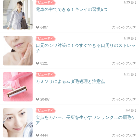
1/25 (月)
電車の中でできる！キレイの習慣5つ
6407
スキンケア大学
1/18 (月)
口元のシワ対策に！今すぐできる口周りのストレッ
チ
8121
スキンケア大学
1/11 (月)
カミソリによるムダ毛処理と注意点
20407
スキンケア大学
1/4 (月)
欠点をカバー、長所を生かすワンランク上の眉毛ケ
ア
4444
スキンケア大学