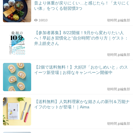
昔より体重が戻りにくい…と感じたら！「太りにく
い体」をつくる朝習慣3つ
16810
朝時間.jp編集部
【参加者募集】8/22開催！9月から変わりたい人
へ！早起き習慣化と“自分時間”の作り方｜ゲスト：
井上皓史さん
朝時間.jp編集部
【2個で送料無料！】大好評「おかしめいと」のス
イーツ新登場 | お得なキャンペーン開催中
朝時間.jp編集部
【送料無料】人気料理家かな姐さんの新刊＆万能ナ
イフのセットが登場！｜Aima
朝時間.jp編集部