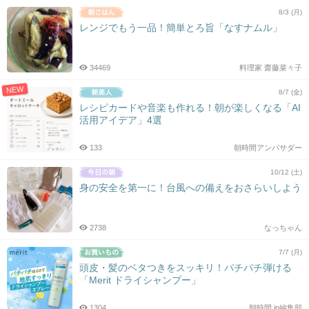
8/3 (月)
レンジでもう一品！簡単とろ旨「なすナムル」
34469
料理家 齋藤菜々子
NEW
8/7 (金)
レシピカードや音楽も作れる！朝が楽しくなる「AI
活用アイデア」4選
133
朝時間アンバサダー
10/12 (土)
身の安全を第一に！台風への備えをおさらいしよう
2738
なっちゃん
7/7 (月)
頭皮・髪のベタつきをスッキリ！パチパチ弾ける
「Merit ドライシャンプー」
1304
朝時間.jp編集部