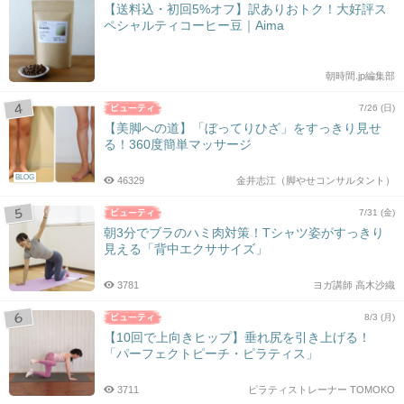
【送料込・初回5%オフ】訳ありおトク！大好評ス
ペシャルティコーヒー豆｜Aima
朝時間.jp編集部
7/26 (日)
【美脚への道】「ぼってりひざ」をすっきり見せ
る！360度簡単マッサージ
BLOG
46329
金井志江（脚やせコンサルタント）
7/31 (金)
朝3分でブラのハミ肉対策！Tシャツ姿がすっきり
見える「背中エクササイズ」
3781
ヨガ講師 高木沙織
8/3 (月)
【10回で上向きヒップ】垂れ尻を引き上げる！
「パーフェクトピーチ・ピラティス」
3711
ピラティストレーナー TOMOKO