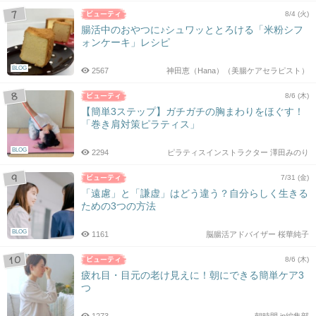
8/4 (火)
腸活中のおやつに♪シュワッととろける「米粉シフ
ォンケーキ」レシピ
BLOG
2567
神田恵（Hana）（美腸ケアセラピスト）
8/6 (木)
【簡単3ステップ】ガチガチの胸まわりをほぐす！
「巻き肩対策ピラティス」
BLOG
2294
ピラティスインストラクター 澤田みのり
7/31 (金)
「遠慮」と「謙虚」はどう違う？自分らしく生きる
ための3つの方法
BLOG
1161
脳腸活アドバイザー 桜華純子
8/6 (木)
疲れ目・目元の老け見えに！朝にできる簡単ケア3
つ
1273
朝時間.jp編集部