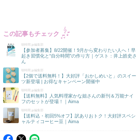
この記事もチェック
朝時間.jp編集部
【参加者募集】8/22開催！9月から変わりたい人へ！早
起き習慣化と“自分時間”の作り方｜ゲスト：井上皓史さ
ん
朝時間.jp編集部
【2個で送料無料！】大好評「おかしめいと」のスイー
ツ新登場 | お得なキャンペーン開催中
朝時間.jp編集部
【送料無料】人気料理家かな姐さんの新刊＆万能ナイ
フのセットが登場！｜Aima
朝時間.jp編集部
【送料込・初回5%オフ】訳ありおトク！大好評スペシ
ャルティコーヒー豆｜Aima