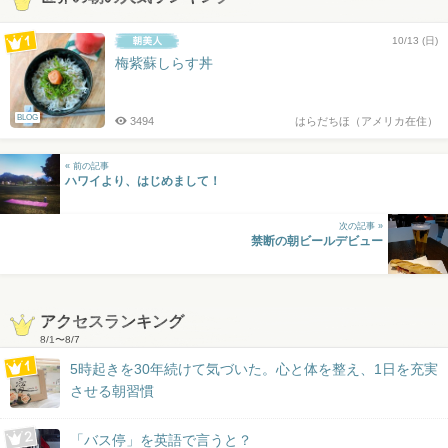
10/13 (日)
梅紫蘇しらす丼
BLOG
3494
はらだちほ（アメリカ在住）
« 前の記事
ハワイより、はじめまして！
次の記事 »
禁断の朝ビールデビュー
アクセスランキング
8/1
〜
8/7
5時起きを30年続けて気づいた。心と体を整え、1日を充実
させる朝習慣
「バス停」を英語で言うと？