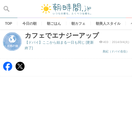
Skip
to
content
TOP
今日の朝
朝ごはん
朝カフェ
朝美人スタイル
カフェでエナジーアップ
【ドバイ】ここから始まる一日も同じ [更新
403
2014/3/4(火)
終了]
美紀（ドバイ在住）