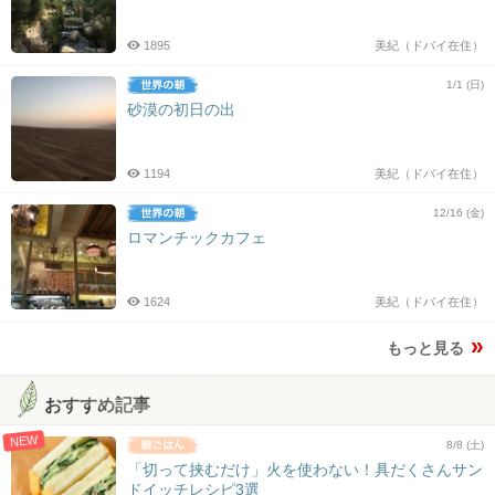
1895
美紀（ドバイ在住）
1/1 (日)
砂漠の初日の出
1194
美紀（ドバイ在住）
12/16 (金)
ロマンチックカフェ
1624
美紀（ドバイ在住）
もっと見る
おすすめ記事
NEW
8/8 (土)
「切って挟むだけ」火を使わない！具だくさんサン
ドイッチレシピ3選