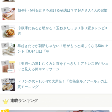
朝4時・5時台起きを続ける秘訣は？早起きさん4人の習慣
冷蔵庫にあると助かる！玉ねぎたっぷり作り置きレシピ3
選
早起きだけが朝活じゃない！朝がもっと楽しくなる50のヒ
ント【8月4日は「朝...
【美脚への道】むくみ足首をすっきり！アキレス腱がシュ
ッと見える簡単マッサージ
BLOG
ドリンク代＋150円で大満足！「喫茶室ルノアール」の上
質モーニング
連載ランキング