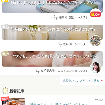
1日1つずつ覚えよう！朝のひとこと英語レッスン
by:
編集部（協力：eステ）
朝時間アンバサダー「お気に入りの朝の過ごし方」
by:
朝時間アンバサダー
いつでも、いつまでも輝き続ける♪朝のメイクTIPS
by:
稲毛登志子（コスメコンシェルジュ）
連載ランキングをもっと見る
新着記事
NEW
8/8 (土)
「活気がある」を1単語の英語で言うと？