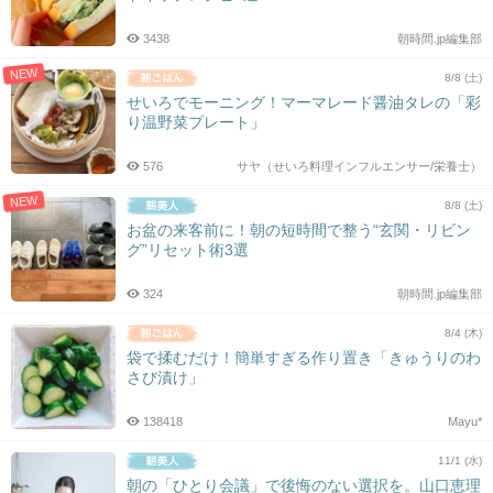
3438
朝時間.jp編集部
NEW
8/8 (土)
せいろでモーニング！マーマレード醤油タレの「彩
り温野菜プレート」
576
サヤ（せいろ料理インフルエンサー/栄養士）
NEW
8/8 (土)
お盆の来客前に！朝の短時間で整う“玄関・リビン
グ”リセット術3選
324
朝時間.jp編集部
8/4 (木)
袋で揉むだけ！簡単すぎる作り置き「きゅうりのわ
さび漬け」
138418
Mayu*
11/1 (水)
朝の「ひとり会議」で後悔のない選択を。山口恵理