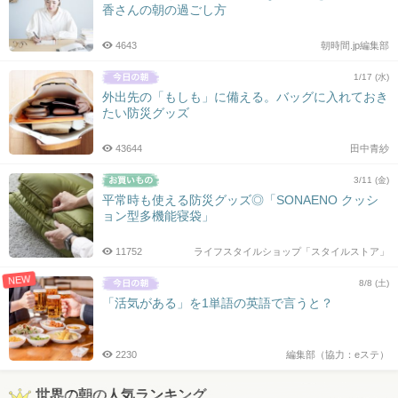
香さんの朝の過ごし方
4643
朝時間.jp編集部
1/17 (水)
外出先の「もしも」に備える。バッグに入れておき
たい防災グッズ
43644
田中青紗
3/11 (金)
平常時も使える防災グッズ◎「SONAENO クッシ
ョン型多機能寝袋」
11752
ライフスタイルショップ「スタイルストア」
NEW
8/8 (土)
「活気がある」を1単語の英語で言うと？
2230
編集部（協力：eステ）
世界の朝の人気ランキング