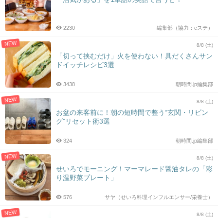
2230
編集部（協力：eステ）
NEW
8/8 (土)
「切って挟むだけ」火を使わない！具だくさんサン
ドイッチレシピ3選
3438
朝時間.jp編集部
NEW
8/8 (土)
お盆の来客前に！朝の短時間で整う“玄関・リビン
グ”リセット術3選
324
朝時間.jp編集部
NEW
8/8 (土)
せいろでモーニング！マーマレード醤油タレの「彩
り温野菜プレート」
576
サヤ（せいろ料理インフルエンサー/栄養士）
NEW
8/8 (土)