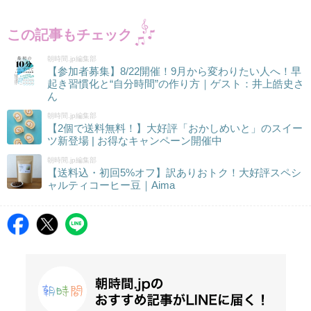
この記事もチェック
朝時間.jp編集部
【参加者募集】8/22開催！9月から変わりたい人へ！早
起き習慣化と“自分時間”の作り方｜ゲスト：井上皓史さ
ん
朝時間.jp編集部
【2個で送料無料！】大好評「おかしめいと」のスイー
ツ新登場 | お得なキャンペーン開催中
朝時間.jp編集部
【送料込・初回5%オフ】訳ありおトク！大好評スペシ
ャルティコーヒー豆｜Aima