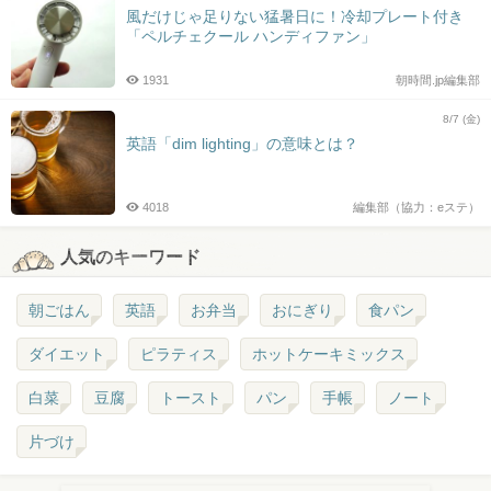
風だけじゃ足りない猛暑日に！冷却プレート付き
「ペルチェクール ハンディファン」
1931
朝時間.jp編集部
8/7 (金)
英語「dim lighting」の意味とは？
4018
編集部（協力：eステ）
人気のキーワード
朝ごはん
英語
お弁当
おにぎり
食パン
ダイエット
ピラティス
ホットケーキミックス
白菜
豆腐
トースト
パン
手帳
ノート
片づけ