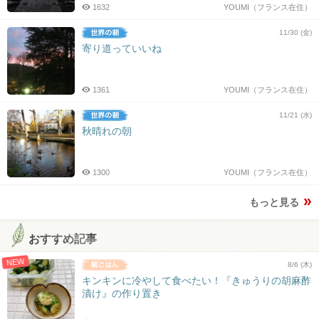
1632
YOUMI（フランス在住）
11/30 (金)
寄り道っていいね
1361
YOUMI（フランス在住）
11/21 (水)
秋晴れの朝
1300
YOUMI（フランス在住）
もっと見る
おすすめ記事
NEW
8/6 (木)
キンキンに冷やして食べたい！『きゅうりの胡麻酢
漬け』の作り置き