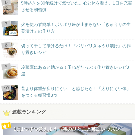
5時起きを30年続けて気づいた。心と体を整え、1日を充実
させる朝習慣
火を使わず簡単！ポリポリ箸が止まらない「きゅうりの生
姜漬け」の作り方
BLOG
切って干して漬けるだけ！『パリパリきゅうり漬け』の作
り置きレシピ
冷蔵庫にあると助かる！玉ねぎたっぷり作り置きレシピ3
選
昔より体重が戻りにくい…と感じたら！「太りにくい体」
をつくる朝習慣3つ
連載ランキング
1日1つずつ覚えよう！朝のひとこと英語レッスン