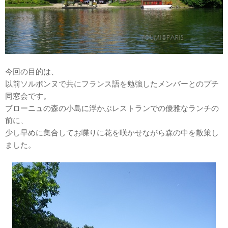
今回の目的は、
以前ソルボンヌで共にフランス語を勉強したメンバーとのプチ
同窓会です。
ブローニュの森の小島に浮かぶレストランでの優雅なランチの
前に、
少し早めに集合してお喋りに花を咲かせながら森の中を散策し
ました。