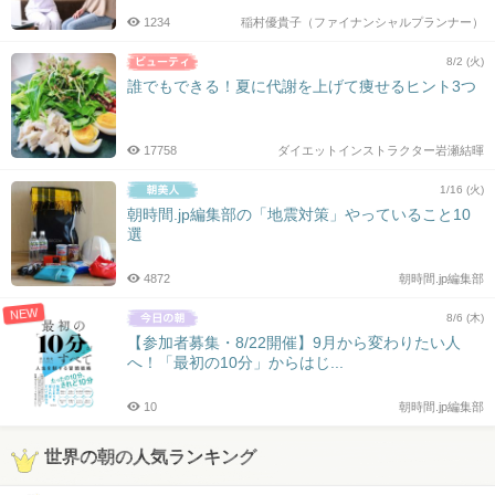
1234
稲村優貴子（ファイナンシャルプランナー）
8/2 (火)
誰でもできる！夏に代謝を上げて痩せるヒント3つ
17758
ダイエットインストラクター岩瀬結暉
1/16 (火)
朝時間.jp編集部の「地震対策」やっていること10
選
4872
朝時間.jp編集部
NEW
8/6 (木)
【参加者募集・8/22開催】9月から変わりたい人
へ！「最初の10分」からはじ...
10
朝時間.jp編集部
世界の朝の人気ランキング