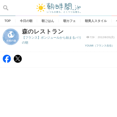
Skip
to
content
TOP
今日の朝
朝ごはん
朝カフェ
朝美人スタイル
森のレストラン
【フランス】ボンジュールから始まるパリ
729
2012/8/20(月)
の朝
YOUMI（フランス在住）