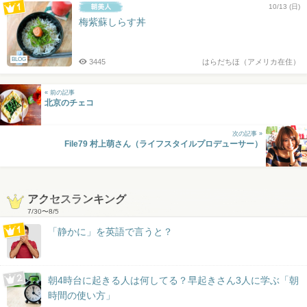
10/13 (日)
梅紫蘇しらす丼
BLOG
3445
はらだちほ（アメリカ在住）
« 前の記事
北京のチェコ
次の記事 »
File79 村上萌さん（ライフスタイルプロデューサー）
アクセスランキング
7/30
〜
8/5
「静かに」を英語で言うと？
朝4時台に起きる人は何してる？早起きさん3人に学ぶ「朝
時間の使い方」