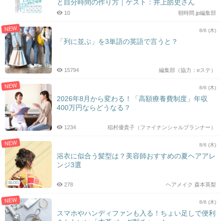
と自分時間の作り方｜ゲスト：井上皓史さん
10
朝時間.jp編集部
NEW
8/6 (木)
「列に並ぶ」を3単語の英語で言うと？
15794
編集部（協力：eステ）
NEW
8/6 (木)
2026年8月から変わる！「高額療養費制度」年収
400万円ならどうなる？
1234
稲村優貴子（ファイナンシャルプランナー）
NEW
8/6 (木)
浴衣に似合う髪型は？美容師おすすめの夏ヘアアレ
ンジ3選
BLOG
278
ヘアメイク 森本英梨
NEW
8/6 (木)
スマホやハンディファンも入る！ちょい足しで便利