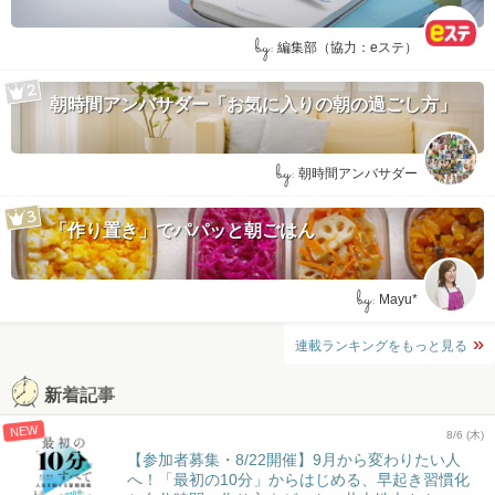
by:
編集部（協力：eステ）
朝時間アンバサダー「お気に入りの朝の過ごし方」
by:
朝時間アンバサダー
「作り置き」でパパッと朝ごはん
by:
Mayu*
連載ランキングをもっと見る
新着記事
NEW
8/6 (木)
【参加者募集・8/22開催】9月から変わりたい人
へ！「最初の10分」からはじめる、早起き習慣化