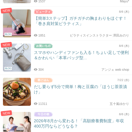
1537
Mayu*
NEW
8/6 (木)
【簡単3ステップ】ガチガチの胸まわりをほぐす！
「巻き肩対策ピラティス」
BLOG
1851
ピラティスインストラクター 澤田みのり
NEW
8/6 (木)
スマホやハンディファンも入る！ちょい足しで便利
＆かわいい「本革バッグ型...
BLOG
304
アンジェ web shop
7/22 (水)
だし要らず5分で簡単！梅と豆腐の「ほうじ茶茶漬
け」
11311
五十嵐ゆかり
NEW
8/6 (木)
2026年8月から変わる！「高額療養費制度」年収
400万円ならどうなる？