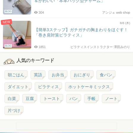
＆かわいい「本革バッグ型チャーム」
BLOG
304
アンジェ web shop
NEW
8/6 (木)
【簡単3ステップ】ガチガチの胸まわりをほぐす！
「巻き肩対策ピラティス」
BLOG
1851
ピラティスインストラクター 澤田みのり
人気のキーワード
朝ごはん
英語
お弁当
おにぎり
食パン
ダイエット
ピラティス
ホットケーキミックス
白菜
豆腐
トースト
パン
手帳
ノート
片づけ