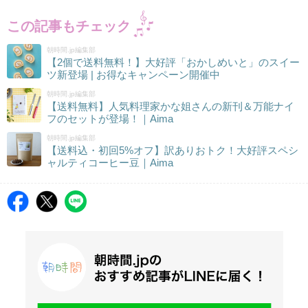
この記事もチェック
朝時間.jp編集部
【2個で送料無料！】大好評「おかしめいと」のスイー
ツ新登場 | お得なキャンペーン開催中
朝時間.jp編集部
【送料無料】人気料理家かな姐さんの新刊＆万能ナイ
フのセットが登場！｜Aima
朝時間.jp編集部
【送料込・初回5%オフ】訳ありおトク！大好評スペシ
ャルティコーヒー豆｜Aima