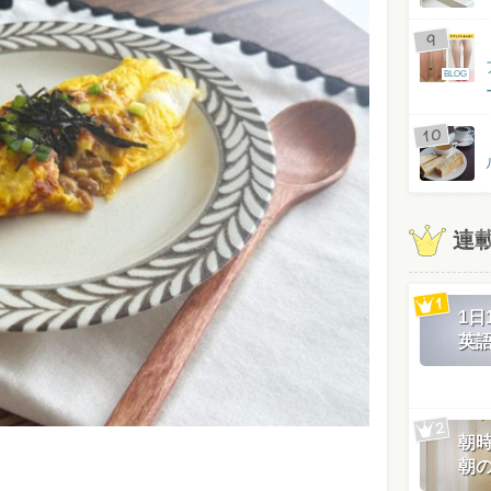
BLOG
連
1
英
朝
朝