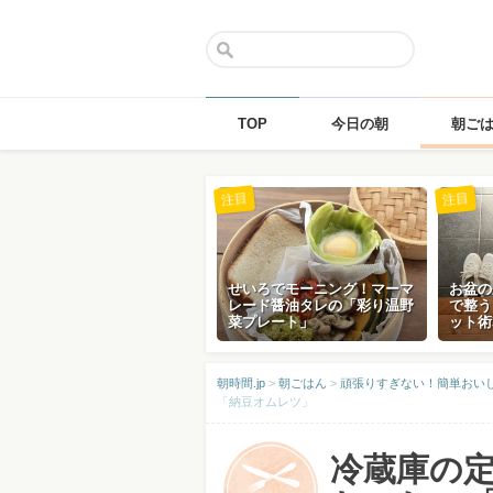
TOP
今日の朝
朝ご
Skip
注目
注目
to
content
せいろでモーニング！マーマ
お盆の
レード醤油タレの「彩り温野
で整う
菜プレート」
ット術
朝時間.jp
>
朝ごはん
>
頑張りすぎない！簡単おい
「納豆オムレツ」
冷蔵庫の定