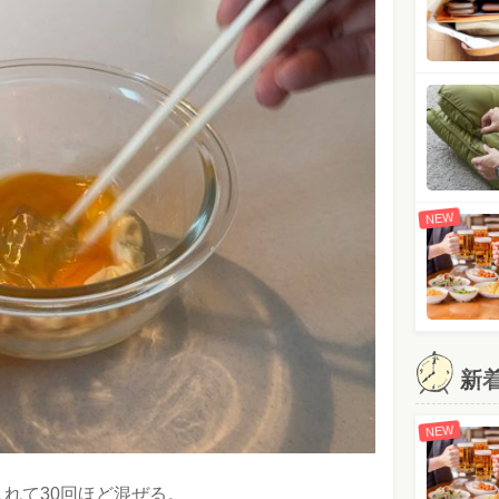
NEW
新
NEW
れて30回ほど混ぜる。