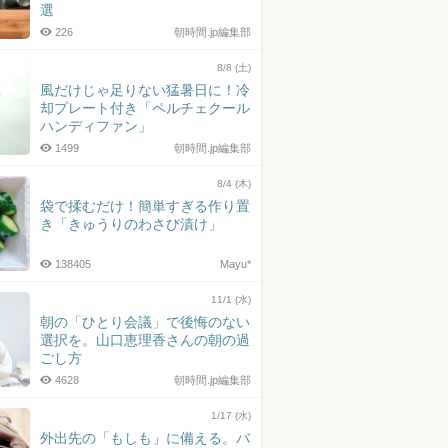
選
226
朝時間.jp編集部
8/8 (土)
風だけじゃ足りない猛暑日に！冷
却プレート付き「ペルチェクール
ハンディファン」
1499
朝時間.jp編集部
8/4 (木)
袋で揉むだけ！簡単すぎる作り置
き「きゅうりのわさび漬け」
138405
Mayu*
11/1 (水)
朝の「ひとり会議」で後悔のない
選択を。山口恵理香さんの朝の過
ごし方
4628
朝時間.jp編集部
1/17 (水)
外出先の「もしも」に備える。バ