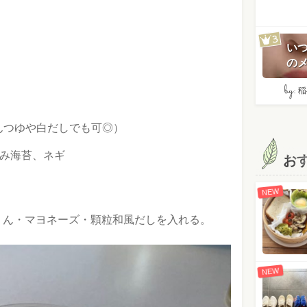
い
のメ
by:
稲
めんつゆや白だしでも可◎）
み海苔、ネギ
お
NEW
りん・マヨネーズ・顆粒和風だしを入れる。
NEW