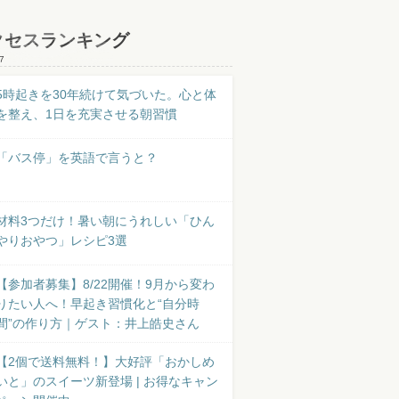
クセスランキング
7
5時起きを30年続けて気づいた。心と体
を整え、1日を充実させる朝習慣
「バス停」を英語で言うと？
材料3つだけ！暑い朝にうれしい「ひん
やりおやつ」レシピ3選
【参加者募集】8/22開催！9月から変わ
りたい人へ！早起き習慣化と“自分時
間”の作り方｜ゲスト：井上皓史さん
【2個で送料無料！】大好評「おかしめ
いと」のスイーツ新登場 | お得なキャン