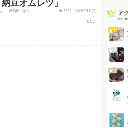
「納豆オムレツ」
しい「節約朝ごはん」
5397
2025/8/11(月)
ア
8/1
〜
8/
きりん