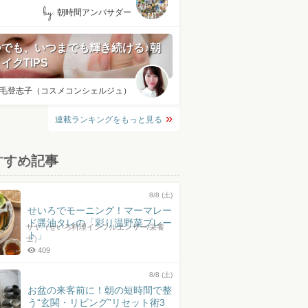
by:
朝時間アンバサダー
つでも、いつまでも輝き続ける♪朝
イクTIPS
毛登志子（コスメコンシェルジュ）
連載ランキングをもっと見る
すすめ記事
8/8 (土)
せいろでモーニング！マーマレー
ド醤油タレの「彩り温野菜プレー
サヤ（せいろ料理インフルエンサー/栄養
ト」
士）
409
8/8 (土)
お盆の来客前に！朝の短時間で整
う“玄関・リビング”リセット術3