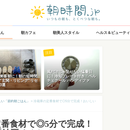
はん
朝カフェ
朝美人スタイル
ヘルス＆ビューティ
注目
風だけじゃ足りない猛暑日
来客前に！朝の短時間
に！冷却プレート付き「ペル
“玄関・リビング”リセ
チェクール ハンディファ
3選
ン」
しい「節約朝ごはん」
>
冷蔵庫の定番食材で◎5分で完成！おいしい
番食材で◎5分で完成！