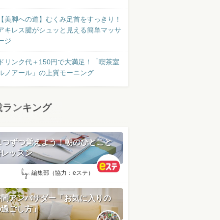
【美脚への道】むくみ足首をすっきり！
アキレス腱がシュッと見える簡単マッサ
ージ
ドリンク代＋150円で大満足！「喫茶室
ルノアール」の上質モーニング
載ランキング
日1つずつ覚えよう！朝のひとこと
語レッスン
by:
編集部（協力：eステ）
時間アンバサダー「お気に入りの
の過ごし方」