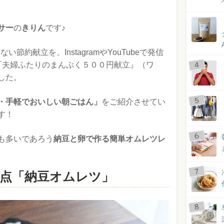
サー
の
きりん
です♪
節約献立を、InstagramやYouTubeで発信
『夫婦ふたりのまんぷく５００円献立』（ワ
した。
・手軽でおいしい朝ごはん」
をご紹介させてい
す！
も多いであろう
納豆と卵で作る簡単オムレツレ
満点「納豆オムレツ」