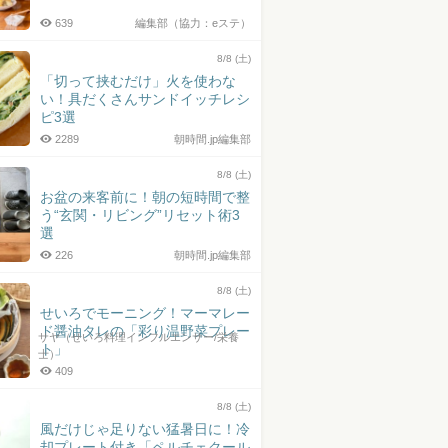
639
編集部（協力：eステ）
8/8 (土)
「切って挟むだけ」火を使わな
い！具だくさんサンドイッチレシ
ピ3選
2289
朝時間.jp編集部
8/8 (土)
お盆の来客前に！朝の短時間で整
う“玄関・リビング”リセット術3
選
226
朝時間.jp編集部
8/8 (土)
せいろでモーニング！マーマレー
ド醤油タレの「彩り温野菜プレー
サヤ（せいろ料理インフルエンサー/栄養
ト」
士）
409
8/8 (土)
風だけじゃ足りない猛暑日に！冷
却プレート付き「ペルチェクール