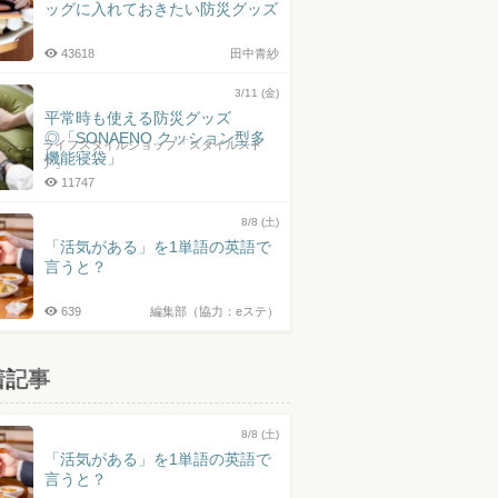
ッグに入れておきたい防災グッズ
43618
田中青紗
3/11 (金)
平常時も使える防災グッズ
◎「SONAENO クッション型多
ライフスタイルショップ「スタイルスト
機能寝袋」
ア」
11747
8/8 (土)
「活気がある」を1単語の英語で
言うと？
639
編集部（協力：eステ）
着記事
8/8 (土)
「活気がある」を1単語の英語で
言うと？