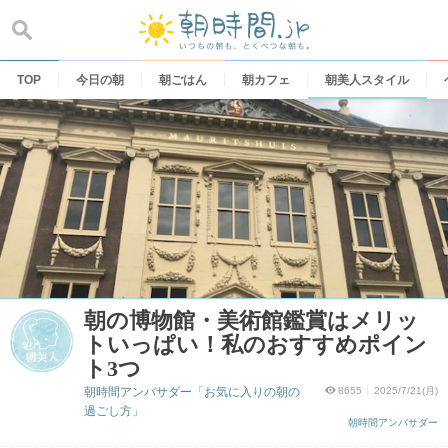
Skip
to
content
TOP
今日の朝
朝ごはん
朝カフェ
朝美人スタイル
朝の博物館・美術館鑑賞はメリッ
トいっぱい！私のおすすめポイン
ト3つ
朝時間アンバサダー「お気に入りの朝の
8655
2025/7/21(月)
過ごし方」
朝時間アンバサダー