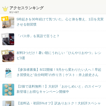
アクセスランキング
8/1
〜
8/7
5時起きを30年続けて気づいた。心と体を整え、1日を充実
させる朝習慣
「バス停」を英語で言うと？
材料3つだけ！暑い朝にうれしい「ひんやりおやつ」レシ
ピ3選
【参加者募集】8/22開催！9月から変わりたい人へ！早起
き習慣化と“自分時間”の作り方｜ゲスト：井上皓史さん
【2個で送料無料！】大好評「おかしめいと」のスイーツ
新登場 | お得なキャンペーン開催中
【送料込・初回5%オフ】訳ありおトク！大好評スペシャ