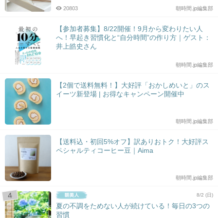
20803
朝時間.jp編集部
【参加者募集】8/22開催！9月から変わりたい人
へ！早起き習慣化と“自分時間”の作り方｜ゲスト：
井上皓史さん
朝時間.jp編集部
【2個で送料無料！】大好評「おかしめいと」のス
イーツ新登場 | お得なキャンペーン開催中
朝時間.jp編集部
【送料込・初回5%オフ】訳ありおトク！大好評ス
ペシャルティコーヒー豆｜Aima
朝時間.jp編集部
8/2 (日)
夏の不調をためない人が続けている！毎日の3つの
習慣