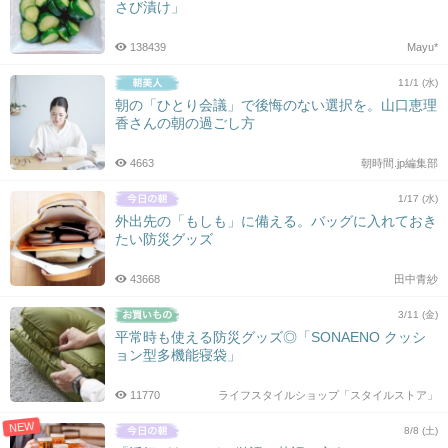
さび漬け」
138439
Mayu*
11/1 (水)
朝の「ひとり会議」で後悔のない選択を。山口恵理
香さんの朝の過ごし方
4663
朝時間.jp編集部
1/17 (水)
外出先の「もしも」に備える。バッグに入れておき
たい防災グッズ
43668
田中青紗
3/11 (金)
平常時も使える防災グッズ◎「SONAENO クッシ
ョン型多機能寝袋」
11770
ライフスタイルショップ「スタイルストア」
NEW
8/8 (土)