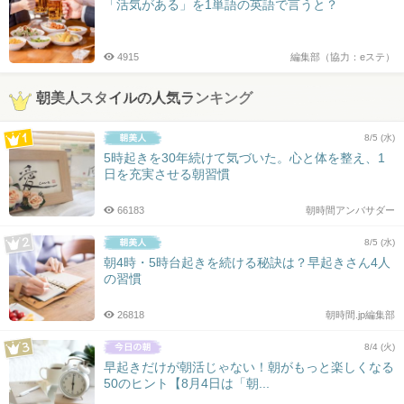
「活気がある」を1単語の英語で言うと？
4915
編集部（協力：eステ）
朝美人スタイルの人気ランキング
8/5 (水)
5時起きを30年続けて気づいた。心と体を整え、1
日を充実させる朝習慣
66183
朝時間アンバサダー
8/5 (水)
朝4時・5時台起きを続ける秘訣は？早起きさん4人
の習慣
26818
朝時間.jp編集部
8/4 (火)
早起きだけが朝活じゃない！朝がもっと楽しくなる
50のヒント【8月4日は「朝...