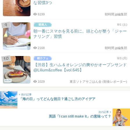
な習慣3つ
6199
朝時間.jp編集部
8/1 (土)
朝一番にスマホを見る前に。頭と心が整う「ジャー
ナリング」習慣
2168
朝時間.jp編集部
8/3 (月)
【渋谷】生ハム＆オレンジの爽やかオープンサンド
@Lilium&coffee【vol.645】
BLOG
1029
東京ソトアサごはん会 (朝食レポーター)
« 前の記事
「海の日」ってどんな祝日？過ごし方のアイデア
次の記事 »
英語「I can still make it」の意味って？