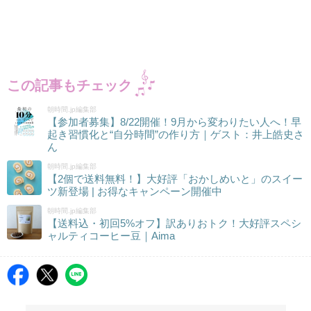
この記事もチェック
朝時間.jp編集部
【参加者募集】8/22開催！9月から変わりたい人へ！早
起き習慣化と“自分時間”の作り方｜ゲスト：井上皓史さ
ん
朝時間.jp編集部
【2個で送料無料！】大好評「おかしめいと」のスイー
ツ新登場 | お得なキャンペーン開催中
朝時間.jp編集部
【送料込・初回5%オフ】訳ありおトク！大好評スペシ
ャルティコーヒー豆｜Aima