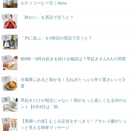
ルティコーヒー豆｜Aima
「静かに」を英語で言うと？
「列に並ぶ」を3単語の英語で言うと？
朝4時・5時台起きを続ける秘訣は？早起きさん4人の習慣
冷蔵庫にあると助かる！玉ねぎたっぷり作り置きレシピ3
選
早起きだけが朝活じゃない！朝がもっと楽しくなる50のヒ
ント【8月4日は「朝...
【美脚への道】むくみ足首をすっきり！アキレス腱がシュ
ッと見える簡単マッサージ
BLOG