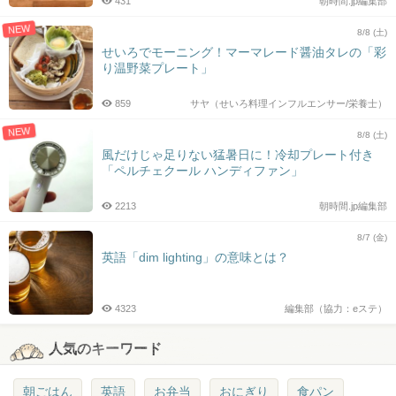
431
朝時間.jp編集部
NEW
8/8 (土)
せいろでモーニング！マーマレード醤油タレの「彩
り温野菜プレート」
859
サヤ（せいろ料理インフルエンサー/栄養士）
NEW
8/8 (土)
風だけじゃ足りない猛暑日に！冷却プレート付き
「ペルチェクール ハンディファン」
2213
朝時間.jp編集部
8/7 (金)
英語「dim lighting」の意味とは？
4323
編集部（協力：eステ）
人気のキーワード
朝ごはん
英語
お弁当
おにぎり
食パン