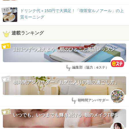
ドリンク代＋150円で大満足！「喫茶室ルノアール」の上
質モーニング
連載ランキング
1日1つずつ覚えよう！朝のひとこと英語レッスン
by:
編集部（協力：eステ）
朝時間アンバサダー「お気に入りの朝の過ごし方」
by:
朝時間アンバサダー
いつでも、いつまでも輝き続ける♪朝のメイクTIPS