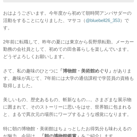
おはようございます。今年度から初めて朝時間アンバサダーの
活動をすることになりました、マサコ（
@bluebell26_353
）で
す。
2年前に転職して、昨年の夏には東京から長野県転勤。メーカー
勤務の会社員として、初めての田舎暮らしを楽しんでいます。
どうぞよろしくお願いします。
さて、私の趣味のひとつに
「博物館・美術館めぐり」
がありま
す。趣味が高じて、7年前には大学の通信課程で学芸員の資格も
取得しました。
美しいもの、歴史あるもの、斬新なもの…。さまざまな展示物
に囲まれて、そのストーリーに思いをはせ、世界観に包まれる
と、まるで異次元の場所にワープするような感覚になります。
特に朝の博物館・美術館はちょっとしたお得気分も味わえるの
が魅力。今回は、
「朝の博物館鑑賞」
をご紹介します。