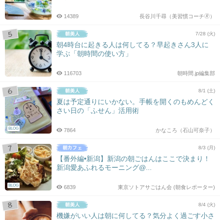
14389
長谷川千尋（美習慣コーチ🄬）
7/28 (火)
朝4時台に起きる人は何してる？早起きさん3人に
学ぶ「朝時間の使い方」
116703
朝時間.jp編集部
8/1 (土)
夏は予定通りにいかない。手帳を開くのもめんどく
さい日の「ふせん」活用術
BLOG
7864
かなころ（石山可奈子）
8/3 (月)
【番外編•新潟】新潟の朝ごはんはここで決まり！
新潟愛あふれるモーニング@...
BLOG
6839
東京ソトアサごはん会 (朝食レポーター)
8/4 (火)
機嫌がいい人は朝に何してる？気分よく過ごす小さ