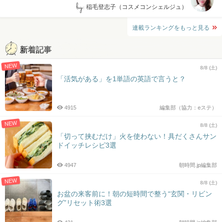
by:
稲毛登志子（コスメコンシェルジュ）
連載ランキングをもっと見る
新着記事
NEW
8/8 (土)
「活気がある」を1単語の英語で言うと？
4915
編集部（協力：eステ）
NEW
8/8 (土)
「切って挟むだけ」火を使わない！具だくさんサン
ドイッチレシピ3選
4947
朝時間.jp編集部
NEW
8/8 (土)
お盆の来客前に！朝の短時間で整う“玄関・リビン
グ”リセット術3選