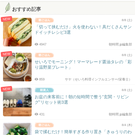
おすすめ記事
NEW
8/8 (土)
「切って挟むだけ」火を使わない！具だくさんサン
ドイッチレシピ3選
4947
朝時間.jp編集部
NEW
8/8 (土)
せいろでモーニング！マーマレード醤油タレの「彩
り温野菜プレート」
859
サヤ（せいろ料理インフルエンサー/栄養士）
NEW
8/8 (土)
お盆の来客前に！朝の短時間で整う“玄関・リビン
グ”リセット術3選
431
朝時間.jp編集部
8/4 (木)
袋で揉むだけ！簡単すぎる作り置き「きゅうりのわ