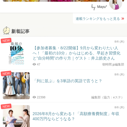
by:
Mayu*
連載ランキングをもっと見る
新着記事
NEW
8/6 (木)
【参加者募集・8/22開催】9月から変わりたい人
へ！「最初の10分」からはじめる、早起き習慣化
と“自分時間”の作り方｜ゲスト：井上皓史さん
47
朝時間.jp編集部
NEW
8/6 (木)
「列に並ぶ」を3単語の英語で言うと？
22398
編集部（協力：eステ）
NEW
8/6 (木)
2026年8月から変わる！「高額療養費制度」年収
400万円ならどうなる？