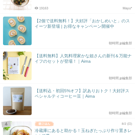
19163
Mayu*
【2個で送料無料！】大好評「おかしめいと」のス
イーツ新登場 | お得なキャンペーン開催中
朝時間.jp編集部
【送料無料】人気料理家かな姐さんの新刊＆万能ナ
イフのセットが登場！｜Aima
朝時間.jp編集部
【送料込・初回5%オフ】訳ありおトク！大好評ス
ペシャルティコーヒー豆｜Aima
朝時間.jp編集部
8/2 (日)
冷蔵庫にあると助かる！玉ねぎたっぷり作り置きレ