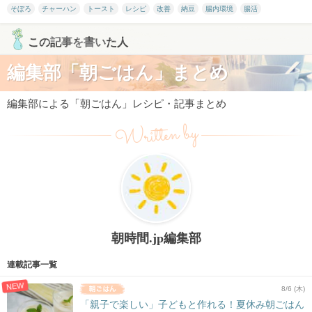
そぼろ
チャーハン
トースト
レシピ
改善
納豆
腸内環境
腸活
この記事を書いた人
編集部「朝ごはん」まとめ
編集部による「朝ごはん」レシピ・記事まとめ
Written by
朝時間.jp編集部
連載記事一覧
NEW
8/6 (木)
「親子で楽しい」子どもと作れる！夏休み朝ごはん