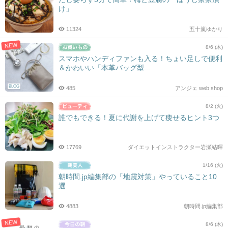
け」
11324
五十嵐ゆかり
NEW
8/6 (木)
スマホやハンディファンも入る！ちょい足しで便利
＆かわいい「本革バッグ型...
BLOG
485
アンジェ web shop
8/2 (火)
誰でもできる！夏に代謝を上げて痩せるヒント3つ
17769
ダイエットインストラクター岩瀬結暉
1/16 (火)
朝時間.jp編集部の「地震対策」やっていること10
選
4883
朝時間.jp編集部
NEW
8/6 (木)