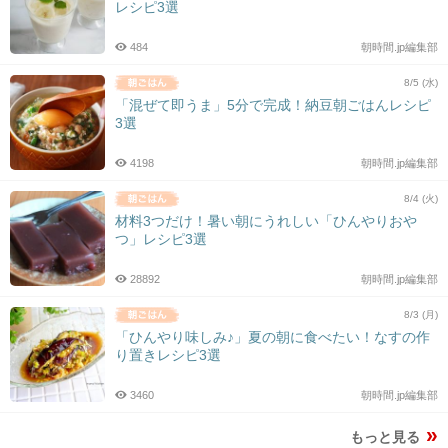
レシピ3選
484
朝時間.jp編集部
8/5 (水)
「混ぜて即うま」5分で完成！納豆朝ごはんレシピ
3選
4198
朝時間.jp編集部
8/4 (火)
材料3つだけ！暑い朝にうれしい「ひんやりおや
つ」レシピ3選
28892
朝時間.jp編集部
8/3 (月)
「ひんやり味しみ♪」夏の朝に食べたい！なすの作
り置きレシピ3選
3460
朝時間.jp編集部
もっと見る