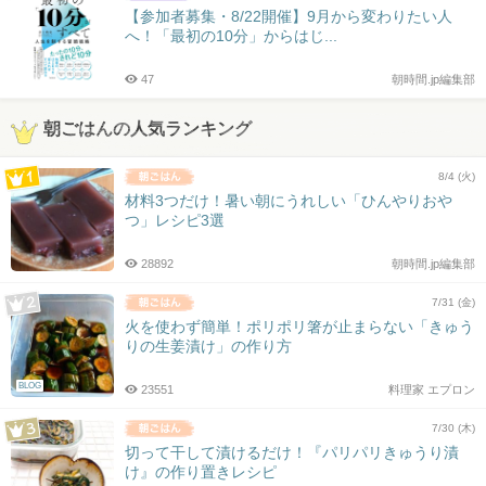
【参加者募集・8/22開催】9月から変わりたい人
へ！「最初の10分」からはじ...
47
朝時間.jp編集部
朝ごはんの人気ランキング
8/4 (火)
材料3つだけ！暑い朝にうれしい「ひんやりおや
つ」レシピ3選
28892
朝時間.jp編集部
7/31 (金)
火を使わず簡単！ポリポリ箸が止まらない「きゅう
りの生姜漬け」の作り方
BLOG
23551
料理家 エプロン
7/30 (木)
切って干して漬けるだけ！『パリパリきゅうり漬
け』の作り置きレシピ