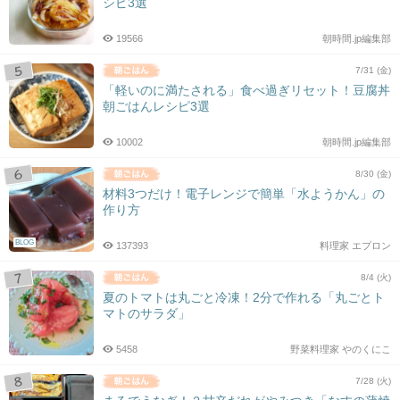
シピ3選
19566
朝時間.jp編集部
7/31 (金)
「軽いのに満たされる」食べ過ぎリセット！豆腐丼
朝ごはんレシピ3選
10002
朝時間.jp編集部
8/30 (金)
材料3つだけ！電子レンジで簡単「水ようかん」の
作り方
BLOG
137393
料理家 エプロン
8/4 (火)
夏のトマトは丸ごと冷凍！2分で作れる「丸ごとト
マトのサラダ」
5458
野菜料理家 やのくにこ
7/28 (火)