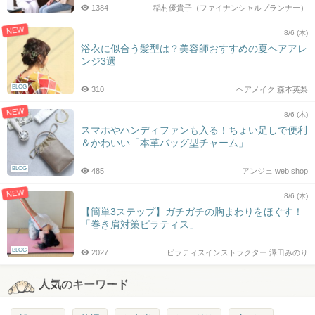
1384
稲村優貴子（ファイナンシャルプランナー）
NEW
8/6 (木)
浴衣に似合う髪型は？美容師おすすめの夏ヘアアレ
ンジ3選
BLOG
310
ヘアメイク 森本英梨
NEW
8/6 (木)
スマホやハンディファンも入る！ちょい足しで便利
＆かわいい「本革バッグ型チャーム」
BLOG
485
アンジェ web shop
NEW
8/6 (木)
【簡単3ステップ】ガチガチの胸まわりをほぐす！
「巻き肩対策ピラティス」
BLOG
2027
ピラティスインストラクター 澤田みのり
人気のキーワード