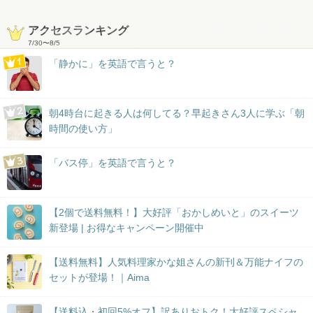
アクセスランキング
7/30
〜
8/5
「静かに」を英語で言うと？
朝4時台に起きる人は何してる？早起きさん3人に学ぶ「朝
時間の使い方」
「バス停」を英語で言うと？
【2個で送料無料！】大好評「おかしめいと」のスイーツ
新登場 | お得なキャンペーン開催中
【送料無料】人気料理家かな姐さんの新刊＆万能ナイフの
セットが登場！｜Aima
【送料込・初回5%オフ】訳ありおトク！大好評スペシャ