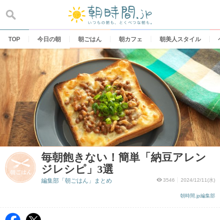
Skip
to
content
TOP
今日の朝
朝ごはん
朝カフェ
朝美人スタイル
毎朝飽きない！簡単「納豆アレン
ジレシピ」3選
編集部「朝ごはん」まとめ
3546
2024/12/11(水)
朝時間.jp編集部