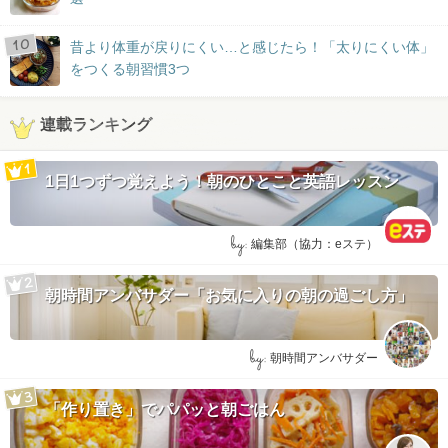
昔より体重が戻りにくい…と感じたら！「太りにくい体」
をつくる朝習慣3つ
連載ランキング
1日1つずつ覚えよう！朝のひとこと英語レッスン
by:
編集部（協力：eステ）
朝時間アンバサダー「お気に入りの朝の過ごし方」
by:
朝時間アンバサダー
「作り置き」でパパッと朝ごはん