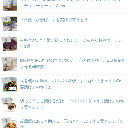
ルティコーヒー豆｜Aima
「日陰（ひかげ）」を英語で言うと？
材料3つだけ！暑い朝にうれしい「ひんやりおやつ」レシ
ピ3選
5時起きを30年続けて気づいた。心と体を整え、1日を充実
させる朝習慣
火を使わず簡単！ポリポリ箸が止まらない「きゅうりの生
姜漬け」の作り方
BLOG
切って干して漬けるだけ！『パリパリきゅうり漬け』の作
り置きレシピ
冷蔵庫にあると助かる！玉ねぎたっぷり作り置きレシピ3
選