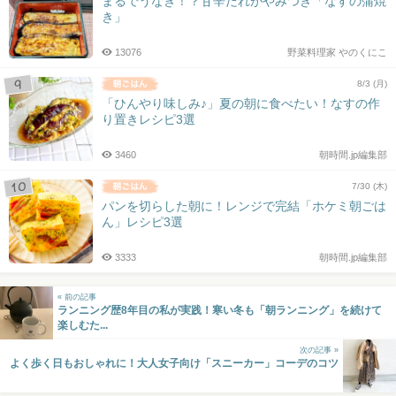
まるでうなぎ！？甘辛だれがやみつき「なすの蒲焼
き」
13076
野菜料理家 やのくにこ
8/3 (月)
「ひんやり味しみ♪」夏の朝に食べたい！なすの作
り置きレシピ3選
3460
朝時間.jp編集部
7/30 (木)
パンを切らした朝に！レンジで完結「ホケミ朝ごは
ん」レシピ3選
3333
朝時間.jp編集部
« 前の記事
ランニング歴8年目の私が実践！寒い冬も「朝ランニング」を続けて
楽しむた...
次の記事 »
よく歩く日もおしゃれに！大人女子向け「スニーカー」コーデのコツ