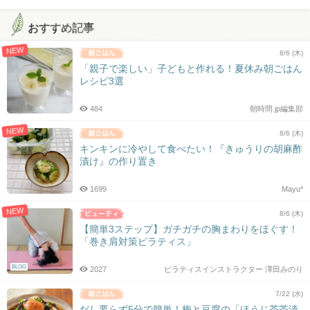
おすすめ記事
NEW
8/6 (木)
「親子で楽しい」子どもと作れる！夏休み朝ごはん
レシピ3選
484
朝時間.jp編集部
NEW
8/6 (木)
キンキンに冷やして食べたい！『きゅうりの胡麻酢
漬け』の作り置き
1699
Mayu*
NEW
8/6 (木)
【簡単3ステップ】ガチガチの胸まわりをほぐす！
「巻き肩対策ピラティス」
BLOG
2027
ピラティスインストラクター 澤田みのり
7/22 (水)
だし要らず5分で簡単！梅と豆腐の「ほうじ茶茶漬