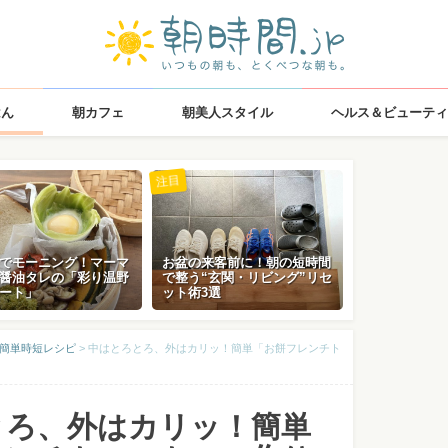
はん
朝カフェ
朝美人スタイル
ヘルス＆ビューティ
注目
でモーニング！マーマ
お盆の来客前に！朝の短時間
醤油タレの「彩り温野
で整う“玄関・リビング”リセ
ート」
ット術3選
♪簡単時短レシピ
>
中はとろとろ、外はカリッ！簡単「お餅フレンチト
とろ、外はカリッ！簡単