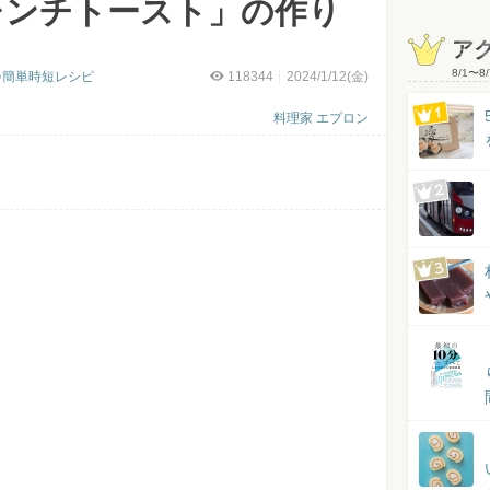
レンチトースト」の作り
ア
8/1
〜
8/
♪簡単時短レシピ
118344
2024/1/12(金)
料理家 エプロン