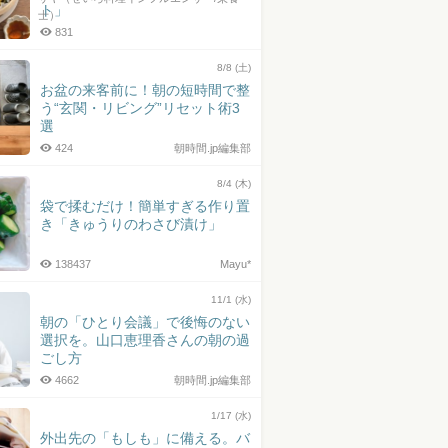
ト」
士）
831
8/8 (土)
お盆の来客前に！朝の短時間で整
う“玄関・リビング”リセット術3
選
424
朝時間.jp編集部
8/4 (木)
袋で揉むだけ！簡単すぎる作り置
き「きゅうりのわさび漬け」
138437
Mayu*
11/1 (水)
朝の「ひとり会議」で後悔のない
選択を。山口恵理香さんの朝の過
ごし方
4662
朝時間.jp編集部
1/17 (水)
外出先の「もしも」に備える。バ