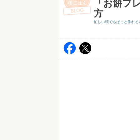
「お餅フ
BLOG
方
忙しい朝でもぱっと作れる