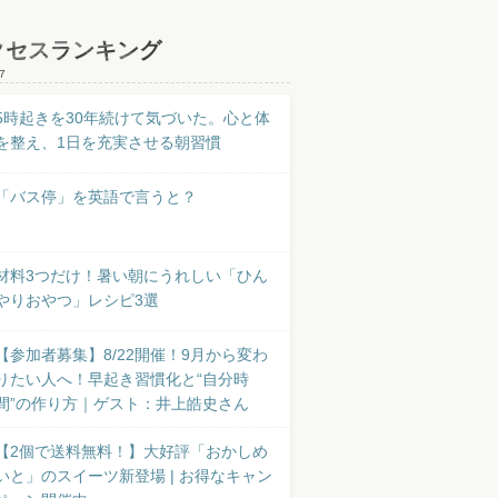
クセスランキング
7
5時起きを30年続けて気づいた。心と体
を整え、1日を充実させる朝習慣
「バス停」を英語で言うと？
材料3つだけ！暑い朝にうれしい「ひん
やりおやつ」レシピ3選
【参加者募集】8/22開催！9月から変わ
りたい人へ！早起き習慣化と“自分時
間”の作り方｜ゲスト：井上皓史さん
【2個で送料無料！】大好評「おかしめ
いと」のスイーツ新登場 | お得なキャン