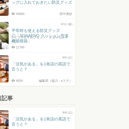
ッグに入れておきたい防災グッズ
43665
田中青紗
3/11 (金)
平常時も使える防災グッズ
◎「SONAENO クッション型多
ライフスタイルショップ「スタイルスト
機能寝袋」
ア」
11766
8/8 (土)
「活気がある」を1単語の英語で
言うと？
4654
編集部（協力：eステ）
着記事
8/8 (土)
「活気がある」を1単語の英語で
言うと？