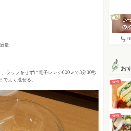
い
のメ
by:
稲
適量
お
、ラップをせずに電子レンジ600ｗで3分30秒
までよく混ぜる。
NEW
NEW