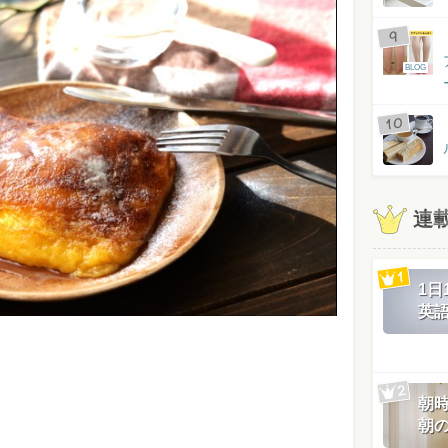
BLOG
連
1
英
朝
朝