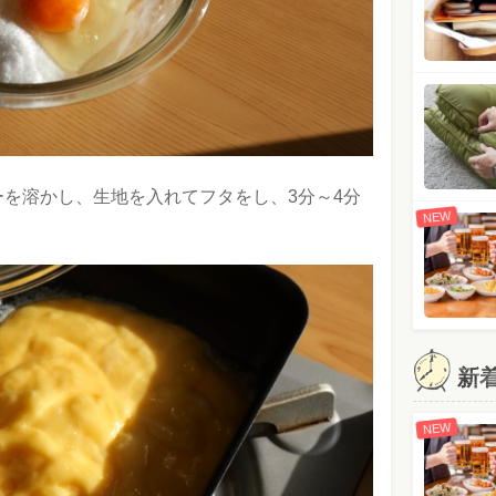
ーを溶かし、生地を入れてフタをし、3分～4分
NEW
新
NEW