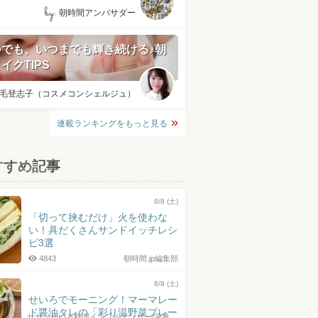
by:
朝時間アンバサダー
つでも、いつまでも輝き続ける♪朝
イクTIPS
毛登志子（コスメコンシェルジュ）
連載ランキングをもっと見る
すすめ記事
8/8 (土)
「切って挟むだけ」火を使わな
い！具だくさんサンドイッチレシ
ピ3選
4843
朝時間.jp編集部
8/8 (土)
せいろでモーニング！マーマレー
ド醤油タレの「彩り温野菜プレー
サヤ（せいろ料理インフルエンサー/栄養