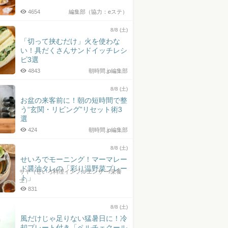
4654
編集部（協力：eステ）
8/8 (土)
「切って挟むだけ」火を使わな
い！具だくさんサンドイッチレシ
ピ3選
4843
朝時間.jp編集部
8/8 (土)
お盆の来客前に！朝の短時間で整
う“玄関・リビング”リセット術3
選
424
朝時間.jp編集部
8/8 (土)
せいろでモーニング！マーマレー
ド醤油タレの「彩り温野菜プレー
サヤ（せいろ料理インフルエンサー/栄養
ト」
士）
831
8/8 (土)
風だけじゃ足りない猛暑日に！冷
却プレート付き「ペルチェクール