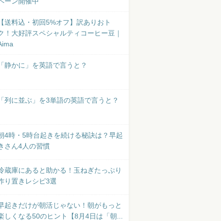
ペーン開催中
【送料込・初回5%オフ】訳ありおト
ク！大好評スペシャルティコーヒー豆｜
Aima
「静かに」を英語で言うと？
「列に並ぶ」を3単語の英語で言うと？
朝4時・5時台起きを続ける秘訣は？早起
きさん4人の習慣
冷蔵庫にあると助かる！玉ねぎたっぷり
作り置きレシピ3選
早起きだけが朝活じゃない！朝がもっと
楽しくなる50のヒント【8月4日は「朝...