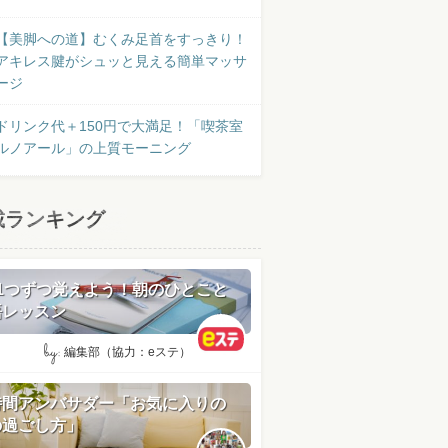
【美脚への道】むくみ足首をすっきり！
アキレス腱がシュッと見える簡単マッサ
ージ
ドリンク代＋150円で大満足！「喫茶室
ルノアール」の上質モーニング
載ランキング
日1つずつ覚えよう！朝のひとこと
語レッスン
by:
編集部（協力：eステ）
時間アンバサダー「お気に入りの
の過ごし方」