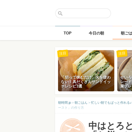
TOP
今日の朝
朝ご
Skip
注目
注目
to
content
「切って挟むだけ」火を使わ
せいろ
ない！具だくさんサンドイッ
レード
チレシピ3選
菜プレ
朝時間.jp
>
朝ごはん
>
忙しい朝でもぱっと作れる
ースト」の作り方
中はとろ