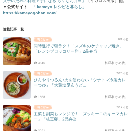
女子のための料理上手になる らくちん弁当」
（イカロス出版）他。
▼公式サイト
「 kameyo レシピと暮らし」
https://kameyogohan.com/
連載記事一覧
8/2 (日)
同時進行で朝ラク！「スズキのケチャップ焼き」
「レンジブロッコリー卵」2品弁当
3615
料理家 かめ代。
7/26 (日)
ひんやりつるん♪火を使わない「ツナトマ冷製カレ
ーつゆ」「大葉塩昆布うど...
1868
料理家 かめ代。
7/19 (日)
主菜も副菜もレンジで！「ズッキーニのキーマカレ
ー」「枝豆卵」2品弁当
3221
料理家 かめ代。