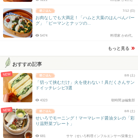
7/12 (日)
お肉なしでも大満足！「ハムと大葉のはんぺんバー
グ」「ピーマンとナッツの...
5474
料理家 かめ代。
もっと見る
おすすめ記事
NEW
8/8 (土)
「切って挟むだけ」火を使わない！具だくさんサン
ドイッチレシピ3選
4323
朝時間.jp編集部
NEW
8/8 (土)
せいろでモーニング！マーマレード醤油タレの「彩
り温野菜プレート」
681
サヤ（せいろ料理インフルエンサー/栄養士）