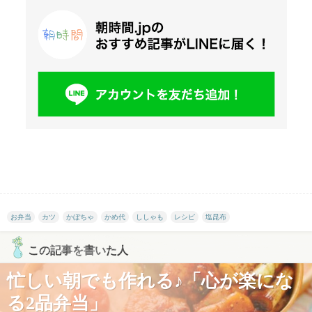
お弁当
カツ
かぼちゃ
かめ代
ししゃも
レシピ
塩昆布
この記事を書いた人
忙しい朝でも作れる♪「心が楽にな
る2品弁当」