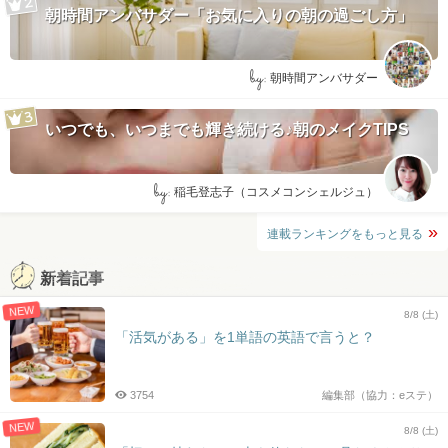
朝時間アンバサダー「お気に入りの朝の過ごし方」
by:
朝時間アンバサダー
いつでも、いつまでも輝き続ける♪朝のメイクTIPS
by:
稲毛登志子（コスメコンシェルジュ）
連載ランキングをもっと見る
新着記事
NEW
8/8 (土)
「活気がある」を1単語の英語で言うと？
3754
編集部（協力：eステ）
NEW
8/8 (土)