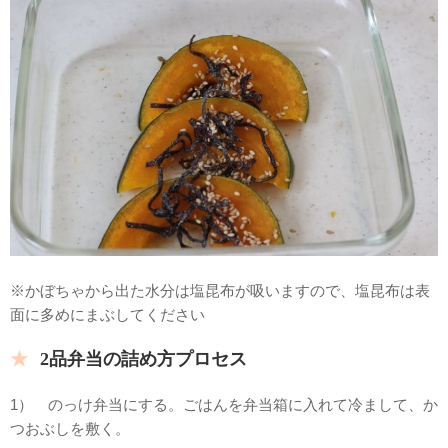
※かぼちゃから出た水分は塩昆布が吸いますので、塩昆布は表
面に多めにまぶしてください
2品弁当の詰め方プロセス
1） のっけ弁当にする。ごはんを弁当箱に入れて冷まして、か
つおぶしを敷く。