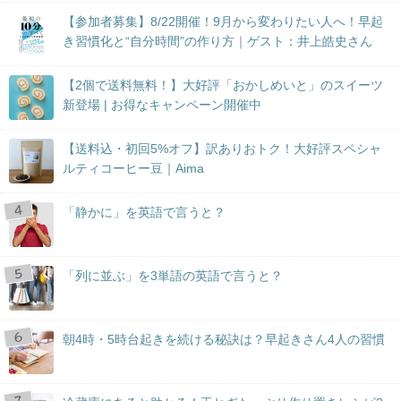
【参加者募集】8/22開催！9月から変わりたい人へ！早起
き習慣化と“自分時間”の作り方｜ゲスト：井上皓史さん
【2個で送料無料！】大好評「おかしめいと」のスイーツ
新登場 | お得なキャンペーン開催中
【送料込・初回5%オフ】訳ありおトク！大好評スペシャ
ルティコーヒー豆｜Aima
「静かに」を英語で言うと？
「列に並ぶ」を3単語の英語で言うと？
朝4時・5時台起きを続ける秘訣は？早起きさん4人の習慣