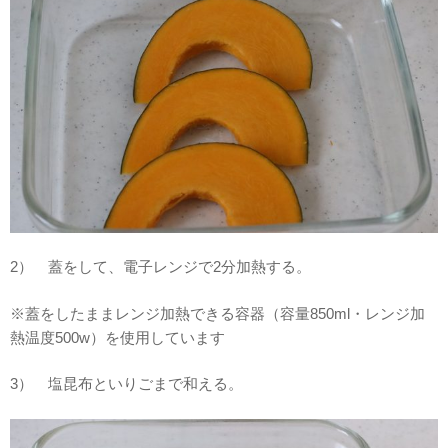
2） 蓋をして、電子レンジで2分加熱する。
※蓋をしたままレンジ加熱できる容器（容量850ml・レンジ加
熱温度500w）を使用しています
3） 塩昆布といりごまで和える。