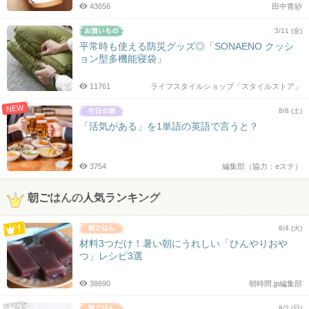
43656
田中青紗
3/11 (金)
平常時も使える防災グッズ◎「SONAENO クッシ
ョン型多機能寝袋」
11761
ライフスタイルショップ「スタイルストア」
NEW
8/8 (土)
「活気がある」を1単語の英語で言うと？
3754
編集部（協力：eステ）
朝ごはんの人気ランキング
8/4 (火)
材料3つだけ！暑い朝にうれしい「ひんやりおや
つ」レシピ3選
38690
朝時間.jp編集部
8/2 (日)