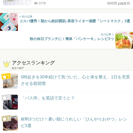
3778
朝時間.jp編集部
« 前の記事
コスパ優秀！朝から絶好調肌♪美容ライター溺愛「シートマスク」3選
次の記事 »
秋の休日ブランチに！簡単「パンケーキ」レシピ3つ
アクセスランキング
8/1
〜
8/7
5時起きを30年続けて気づいた。心と体を整え、1日を充実
させる朝習慣
「バス停」を英語で言うと？
材料3つだけ！暑い朝にうれしい「ひんやりおやつ」レシ
ピ3選