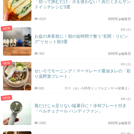
「切って挟むだけ」火を使わない！具だくさんサン
ドイッチレシピ3選
4323
朝時間.jp編集部
NEW
8/8 (土)
お盆の来客前に！朝の短時間で整う“玄関・リビン
グ”リセット術3選
393
朝時間.jp編集部
NEW
8/8 (土)
せいろでモーニング！マーマレード醤油タレの「彩
り温野菜プレート」
681
サヤ（せいろ料理インフルエンサー/栄養士）
NEW
8/8 (土)
風だけじゃ足りない猛暑日に！冷却プレート付き
「ペルチェクール ハンディファン」
2082
朝時間.jp編集部
8/7 (金)