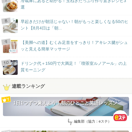
冷蔵庫にあると助かる！玉ねぎたっぷり作り置きレシピ3
選
早起きだけが朝活じゃない！朝がもっと楽しくなる50のヒ
ント【8月4日は「朝...
【美脚への道】むくみ足首をすっきり！アキレス腱がシュ
ッと見える簡単マッサージ
BLOG
ドリンク代＋150円で大満足！「喫茶室ルノアール」の上
質モーニング
連載ランキング
1日1つずつ覚えよう！朝のひとこと英語レッスン
by:
編集部（協力：eステ）