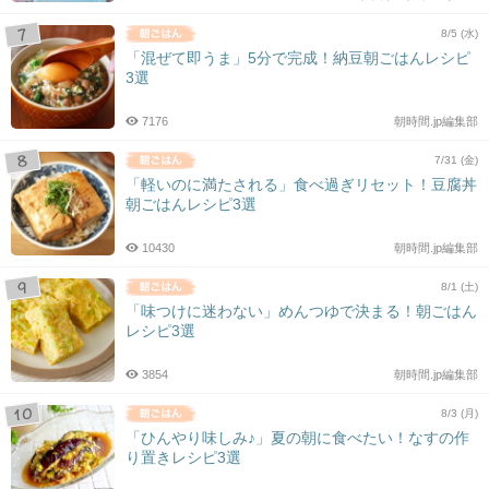
8/5 (水)
「混ぜて即うま」5分で完成！納豆朝ごはんレシピ
3選
7176
朝時間.jp編集部
7/31 (金)
「軽いのに満たされる」食べ過ぎリセット！豆腐丼
朝ごはんレシピ3選
10430
朝時間.jp編集部
8/1 (土)
「味つけに迷わない」めんつゆで決まる！朝ごはん
レシピ3選
3854
朝時間.jp編集部
8/3 (月)
「ひんやり味しみ♪」夏の朝に食べたい！なすの作
り置きレシピ3選