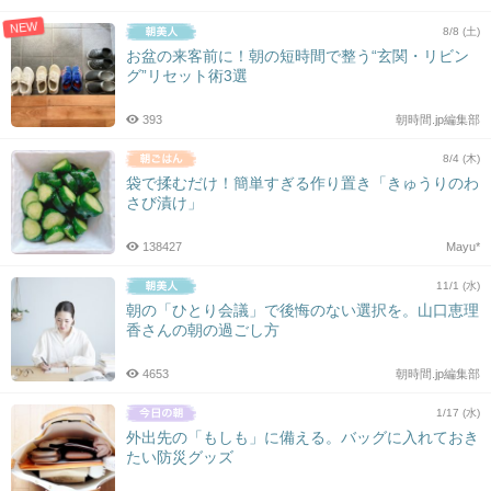
NEW
8/8 (土)
お盆の来客前に！朝の短時間で整う“玄関・リビン
グ”リセット術3選
393
朝時間.jp編集部
8/4 (木)
袋で揉むだけ！簡単すぎる作り置き「きゅうりのわ
さび漬け」
138427
Mayu*
11/1 (水)
朝の「ひとり会議」で後悔のない選択を。山口恵理
香さんの朝の過ごし方
4653
朝時間.jp編集部
1/17 (水)
外出先の「もしも」に備える。バッグに入れておき
たい防災グッズ