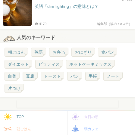
英語「dim lighting」の意味とは？
4179
編集部（協力：eステ）
人気のキーワード
朝ごはん
英語
お弁当
おにぎり
食パン
ダイエット
ピラティス
ホットケーキミックス
白菜
豆腐
トースト
パン
手帳
ノート
片づけ
TOP
今日の朝
朝ごはん
朝カフェ