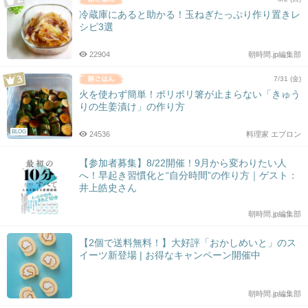
冷蔵庫にあると助かる！玉ねぎたっぷり作り置きレ
シピ3選
22904
朝時間.jp編集部
7/31 (金)
火を使わず簡単！ポリポリ箸が止まらない「きゅう
りの生姜漬け」の作り方
BLOG
24536
料理家 エプロン
【参加者募集】8/22開催！9月から変わりたい人
へ！早起き習慣化と“自分時間”の作り方｜ゲスト：
井上皓史さん
朝時間.jp編集部
【2個で送料無料！】大好評「おかしめいと」のス
イーツ新登場 | お得なキャンペーン開催中
朝時間.jp編集部