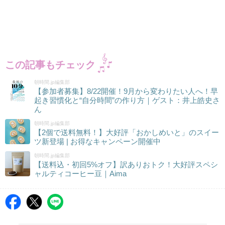
この記事もチェック
朝時間.jp編集部
【参加者募集】8/22開催！9月から変わりたい人へ！早
起き習慣化と“自分時間”の作り方｜ゲスト：井上皓史さ
ん
朝時間.jp編集部
【2個で送料無料！】大好評「おかしめいと」のスイー
ツ新登場 | お得なキャンペーン開催中
朝時間.jp編集部
【送料込・初回5%オフ】訳ありおトク！大好評スペシ
ャルティコーヒー豆｜Aima