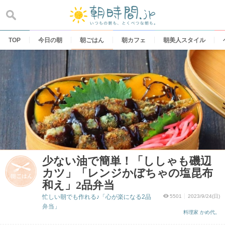
Skip
to
content
TOP
今日の朝
朝ごはん
朝カフェ
朝美人スタイル
少ない油で簡単！「ししゃも磯辺
カツ」「レンジかぼちゃの塩昆布
和え」2品弁当
忙しい朝でも作れる♪「心が楽になる2品
5501
2023/9/24(日)
弁当」
料理家 かめ代。