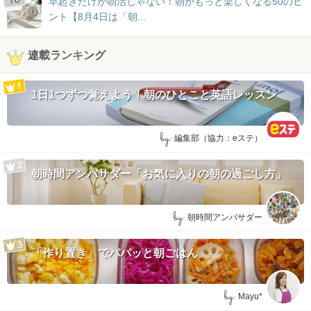
早起きだけが朝活じゃない！朝がもっと楽しくなる50のヒ
ント【8月4日は「朝...
連載ランキング
1日1つずつ覚えよう！朝のひとこと英語レッスン
by:
編集部（協力：eステ）
朝時間アンバサダー「お気に入りの朝の過ごし方」
by:
朝時間アンバサダー
「作り置き」でパパッと朝ごはん
by:
Mayu*