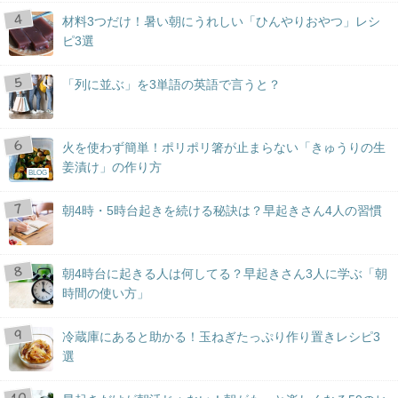
材料3つだけ！暑い朝にうれしい「ひんやりおやつ」レシ
ピ3選
「列に並ぶ」を3単語の英語で言うと？
火を使わず簡単！ポリポリ箸が止まらない「きゅうりの生
姜漬け」の作り方
BLOG
朝4時・5時台起きを続ける秘訣は？早起きさん4人の習慣
朝4時台に起きる人は何してる？早起きさん3人に学ぶ「朝
時間の使い方」
冷蔵庫にあると助かる！玉ねぎたっぷり作り置きレシピ3
選