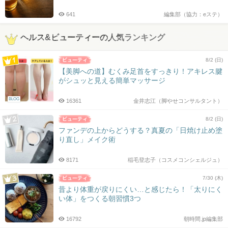
641
編集部（協力：eステ）
ヘルス&ビューティーの人気ランキング
8/2 (日)
【美脚への道】むくみ足首をすっきり！アキレス腱
がシュッと見える簡単マッサージ
BLOG
16361
金井志江（脚やせコンサルタント）
8/2 (日)
ファンデの上からどうする？真夏の「日焼け止め塗
り直し」メイク術
8171
稲毛登志子（コスメコンシェルジュ）
7/30 (木)
昔より体重が戻りにくい…と感じたら！「太りにく
い体」をつくる朝習慣3つ
16792
朝時間.jp編集部