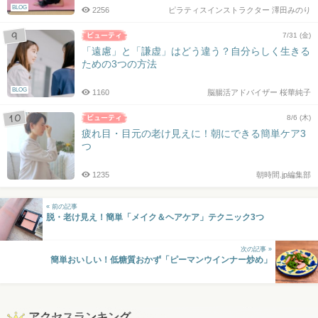
BLOG
2256
ピラティスインストラクター 澤田みのり
7/31 (金)
「遠慮」と「謙虚」はどう違う？自分らしく生きる
ための3つの方法
BLOG
1160
脳腸活アドバイザー 桜華純子
8/6 (木)
疲れ目・目元の老け見えに！朝にできる簡単ケア3
つ
1235
朝時間.jp編集部
« 前の記事
脱・老け見え！簡単「メイク＆ヘアケア」テクニック3つ
次の記事 »
簡単おいしい！低糖質おかず「ピーマンウインナー炒め」
アクセスランキング