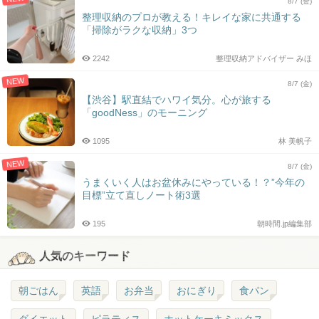
8/7 (金)
整理収納のプロが教える！キレイな家に共通する
「掃除がラクな収納」3つ
2242
整理収納アドバイザー みほ
NEW
8/7 (金)
【渋谷】駅直結でハワイ気分。心が旅する
「goodNess」のモーニング
1095
林 美帆子
NEW
8/7 (金)
うまくいく人はお盆休みにやっている！？”今年の
目標”立て直しノート術3選
195
朝時間.jp編集部
人気のキーワード
朝ごはん
英語
お弁当
おにぎり
食パン
ダイエット
ピラティス
ホットケーキミックス