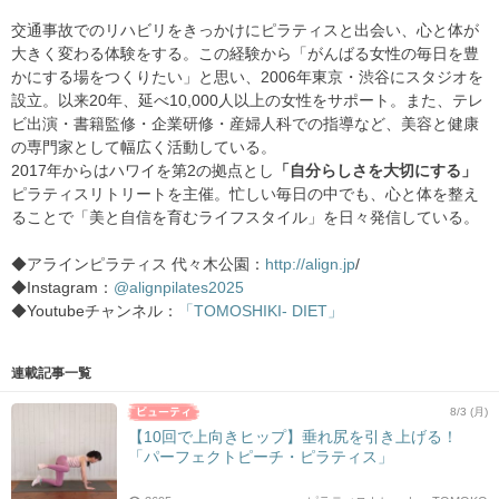
交通事故でのリハビリをきっかけにピラティスと出会い、心と体が
大きく変わる体験をする。この経験から「がんばる女性の毎日を豊
かにする場をつくりたい」と思い、2006年東京・渋谷にスタジオを
設立。以来20年、延べ10,000人以上の女性をサポート。また、テレ
ビ出演・書籍監修・企業研修・産婦人科での指導など、美容と健康
の専門家として幅広く活動している。
2017年からはハワイを第2の拠点とし
「自分らしさを大切にする」
ピラティスリトリートを主催。忙しい毎日の中でも、心と体を整え
ることで「美と自信を育むライフスタイル」を日々発信している。
◆アラインピラティス 代々木公園：
http://align.jp
/
◆Instagram：
@alignpilates2025
◆Youtubeチャンネル：
「TOMOSHIKI- DIET」
連載記事一覧
8/3 (月)
【10回で上向きヒップ】垂れ尻を引き上げる！
「パーフェクトピーチ・ピラティス」