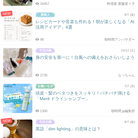
34457
料理家 齋藤菜々子
NEW
8/7 (金)
レシピカードや音楽も作れる！朝が楽しくなる「AI
活用アイデア」4選
98
朝時間アンバサダー
10/12 (土)
身の安全を第一に！台風への備えをおさらいしよう
2735
なっちゃん
7/7 (月)
頭皮・髪のベタつきをスッキリ！パチパチ弾ける
「Merit ドライシャンプー」
1300
朝時間.jp編集部
NEW
8/7 (金)
英語「dim lighting」の意味とは？