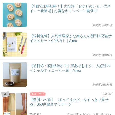
【2個で送料無料！】大好評「おかしめいと」のス
イーツ新登場 | お得なキャンペーン開催中
朝時間.jp編集部
【送料無料】人気料理家かな姐さんの新刊＆万能ナ
イフのセットが登場！｜Aima
朝時間.jp編集部
【送料込・初回5%オフ】訳ありおトク！大好評ス
ペシャルティコーヒー豆｜Aima
朝時間.jp編集部
7/26 (日)
【美脚への道】「ぼってりひざ」をすっきり見せ
る！360度簡単マッサージ
BLOG
46324
金井志江（脚やせコンサルタント）