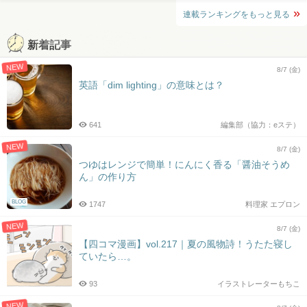
連載ランキングをもっと見る
新着記事
NEW
8/7 (金)
英語「dim lighting」の意味とは？
641
編集部（協力：eステ）
NEW
8/7 (金)
つゆはレンジで簡単！にんにく香る「醤油そうめ
ん」の作り方
BLOG
1747
料理家 エプロン
NEW
8/7 (金)
【四コマ漫画】vol.217｜夏の風物詩！うたた寝し
ていたら…。
93
イラストレーターもちこ
NEW