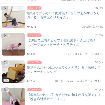
7/31 (金)
朝3分でブラのハミ肉対策！Tシャツ姿がすっきり
見える「背中エクササイズ」
3771
ヨガ講師 高木沙織
8/3 (月)
【10回で上向きヒップ】垂れ尻を引き上げる！
「パーフェクトピーチ・ピラティス」
3695
ピラティストレーナー TOMOKO
8/4 (火)
腸活中のおやつに♪シュワッととろける「米粉シフ
ォンケーキ」レシピ
BLOG
2546
神田恵（Hana）（美腸ケアセラピスト）
8/6 (木)
【簡単3ステップ】ガチガチの胸まわりをほぐす！
「巻き肩対策ピラティス」