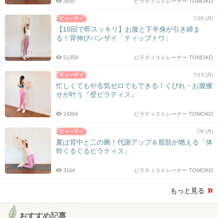
3695
ピラティストレーナー TOMOKO
7/20 (月)
【10回で即スッキリ】お腹と下半身が引き締ま
る！背伸びバンザイ「ティップトウ」
51358
ピラティストレーナー TOMOKO
7/13 (月)
忙しくてもやる気ゼロでもできる！くびれ・お腹痩
せが叶う『壁ピラティス』
24364
ピラティストレーナー TOMOKO
7/6 (月)
夏は背中と二の腕！代謝アップ＆脂肪が燃える「体
幹ぐるぐるピラティス」
3164
ピラティストレーナー TOMOKO
もっと見る
おすすめ記事