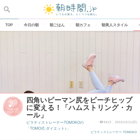
Skip
to
content
TOP
今日の朝
朝ごはん
朝カフェ
朝美人スタイル
四角いピーマン尻をピーチヒップ
に変える！「ハムストリング・カ
ール」
ピラティストレーナーTOMOKOの
6413
2023/12/11(月)
「TOMO式-ダイエット♪」
ピラティストレーナー TOMOKO