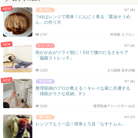
NEW
8/7 (金)
つゆはレンジで簡単！にんにく香る「醤油そうめ
ん」の作り方
BLOG
1747
料理家 エプロン
NEW
8/7 (金)
前かがみがツライ朝に！5分で腰のだるさをケア
「脇腹ストレッチ」
1220
ヨガ講師 高木沙織
NEW
8/7 (金)
整理収納のプロが教える！キレイな家に共通する
「掃除がラクな収納」3つ
2242
整理収納アドバイザー みほ
8/3 (月)
レンジでもう一品！簡単とろ旨「なすナムル」